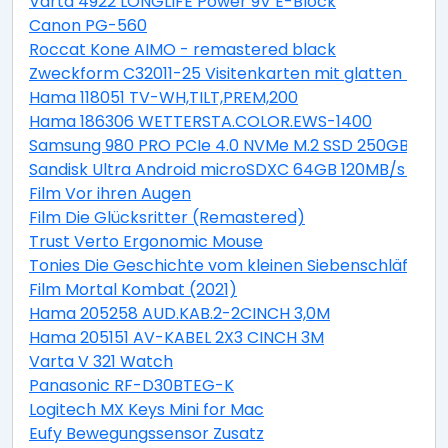
Varta 4922 LONGLIFE Power 9V E-Block
Canon PG-560
Roccat Kone AIMO - remastered black
Zweckform C32011-25 Visitenkarten mit glatten Kant
Hama 118051 TV-WH,TILT,PREM,200
Hama 186306 WETTERSTA.COLOR.EWS-1400
Samsung 980 PRO PCIe 4.0 NVMe M.2 SSD 250GB
Sandisk Ultra Android microSDXC 64GB 120MB/s + Ad
Film Vor ihren Augen
Film Die Glücksritter (Remastered)
Trust Verto Ergonomic Mouse
Tonies Die Geschichte vom kleinen Siebenschläfer, der
Film Mortal Kombat (2021)
Hama 205258 AUD.KAB.2-2CINCH 3,0M
Hama 205151 AV-KABEL 2X3 CINCH 3M
Varta V 321 Watch
Panasonic RF-D30BTEG-K
Logitech MX Keys Mini for Mac
Eufy Bewegungssensor Zusatz