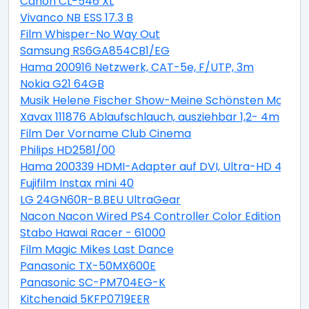
Canon CL-546 XL
Vivanco NB ESS 17.3 B
Film Whisper-No Way Out
Samsung RS6GA854CB1/EG
Hama 200916 Netzwerk, CAT-5e, F/UTP, 3m
Nokia G21 64GB
Musik Helene Fischer Show-Meine Schönsten Moment
Xavax 111876 Ablaufschlauch, ausziehbar 1,2- 4m
Film Der Vorname Club Cinema
Philips HD2581/00
Hama 200339 HDMI-Adapter auf DVI, Ultra-HD 4K
Fujifilm Instax mini 40
LG 24GN60R-B.BEU UltraGear
Nacon Nacon Wired PS4 Controller Color Edition blue
Stabo Hawai Racer - 61000
Film Magic Mikes Last Dance
Panasonic TX-50MX600E
Panasonic SC-PM704EG-K
Kitchenaid 5KFP0719EER