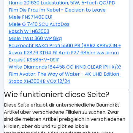
Hama 201630 Ladestation, 51W, 5-fach QC/PD
Film Die Frau im Nebel - Decision to Leave
Miele FNS7140E EU1
Miele G 7410 SCU AutoDos
Bosch WTH83003
Miele TWD 360 WP 8kg
Bauknecht BAKO Profi 5500 PR (BAR2 KP8V2 IN + CTA
Xavax 112876 ST64 Fil Amb E27 685lm ww dimm
Exquisit KS585-V-091F
White Diamonds 184458 CO INNO.CLEAR IPH X/XS
Film Avatar: The Way of Water - 4K UHD Edition (Stee
Stabo XM3004E VOX 12/24
Wie funktioniert diese Seite?
Diese Seite erlaubt dir unterschiedliche Baumarkt
Artikel über verschiedene Filialen zu suchen. Zwar
sind die meisten Artikel preisgleich in verschiedenen
Filialen, aber ab und zu gibt es lokale