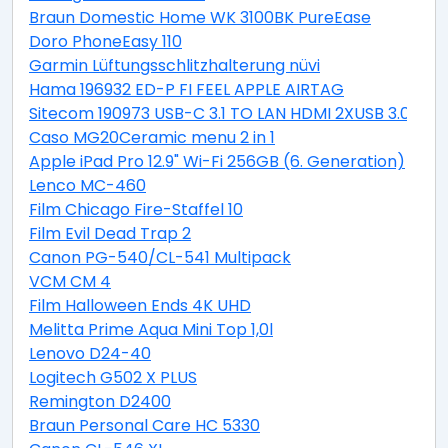
Braun Domestic Home WK 3100BK PureEase
Doro PhoneEasy 110
Garmin Lüftungsschlitzhalterung nüvi
Hama 196932 ED-P FI FEEL APPLE AIRTAG
Sitecom 190973 USB-C 3.1 TO LAN HDMI 2XUSB 3.0 PD
Caso MG20Ceramic menu 2 in 1
Apple iPad Pro 12.9" Wi-Fi 256GB (6. Generation)
Lenco MC-460
Film Chicago Fire-Staffel 10
Film Evil Dead Trap 2
Canon PG-540/CL-541 Multipack
VCM CM 4
Film Halloween Ends 4K UHD
Melitta Prime Aqua Mini Top 1,0l
Lenovo D24-40
Logitech G502 X PLUS
Remington D2400
Braun Personal Care HC 5330