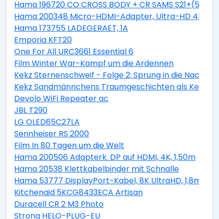
Hama 196720 CO CROSS BODY + CR SAMS S21+(5G)
Hama 200348 Micro-HDMI-Adapter, Ultra-HD 4K
Hama 173755 LADEGERAET, 1A
Emporia KFT20
One For All URC3661 Essential 6
Film Winter War-Kampf um die Ardennen
Kekz Sternenschweif - Folge 2: Sprung in die Nacht al
Kekz Sandmännchens Traumgeschichten als Kekz Ke
Devolo WiFi Repeater ac
JBL T290
LG OLED65C27LA
Sennheiser RS 2000
Film In 80 Tagen um die Welt
Hama 200506 Adapterk. DP auf HDMI, 4K, 1,50m
Hama 20538 Klettkabelbinder mit Schnalle
Hama 53777 DisplayPort-Kabel, 8K UltraHD, 1,8m
Kitchenaid 5KCG8433ECA Artisan
Duracell CR 2 M3 Photo
Strong HELO-PLUG-EU