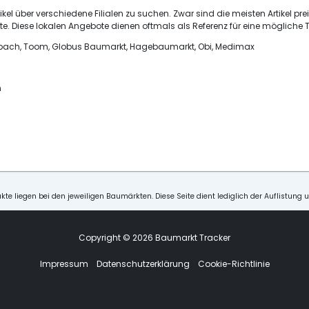
ikel über verschiedene Filialen zu suchen. Zwar sind die meisten Artikel pre
e. Diese lokalen Angebote dienen oftmals als Referenz für eine mögliche T
ornbach, Toom, Globus Baumarkt, Hagebaumarkt, Obi, Medimax
n
kte liegen bei den jeweiligen Baumärkten. Diese Seite dient lediglich der Auflistung 
Copyright © 2026 Baumarkt Tracker
Impressum
Datenschutzerklärung
Cookie-Richtlinie