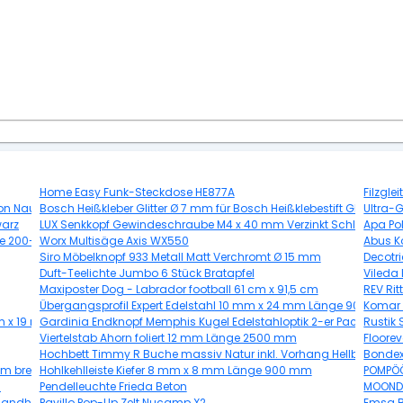
Home Easy Funk-Steckdose HE877A
Filzgl
 Nautic Senkrecht Anthrazit
Bosch Heißkleber Glitter Ø 7 mm für Bosch Heißklebestift Gluey
Ultra-
warz
LUX Senkkopf Gewindeschraube M4 x 40 mm Verzinkt Schlitz 8 Stüc
Apa Po
änge 200-250 cm, Ø80 mm
Worx Multisäge Axis WX550
Abus K
Siro Möbelknopf 933 Metall Matt Verchromt Ø 15 mm
Decotr
Duft-Teelichte Jumbo 6 Stück Bratapfel
Vileda
Maxiposter Dog - Labrador football 61 cm x 91,5 cm
REV Rit
Übergangsprofil Expert Edelstahl 10 mm x 24 mm Länge 900 mm
Komar 
 mm x 19 mm x Länge 2500 mm
Gardinia Endknopf Memphis Kugel Edelstahloptik 2-er Pack
Rustik
Viertelstab Ahorn foliert 12 mm Länge 2500 mm
Floore
Hochbett Timmy R Buche massiv Natur inkl. Vorhang Hellblau-Dun
Bondex
m breit
Hohlkehlleiste Kiefer 8 mm x 8 mm Länge 900 mm
POMPÖÖS
g
Pendelleuchte Frieda Beton
MOOND
 Landhausdiele V-Fuge
Pavillo Pop-Up Zelt Nucamp X2
Emsa B