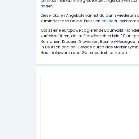
Dennoch hat Obi viele gute lokale Angebote, wo sic
finden.
Diese lokalen Angebote kannst du dann wiederum als
zumindest den Online-Preis von
obi.de
zu bekommen s
Obi ist eine europaweit agierende Baumarkt-Handel
zurückzuführen, da im Französischen kein "H" ausgesp
Rumänien, Kroatien, Slowenien, Bosnien-Herzegowin
in Deutschland an. Gerade durch das Markensymbol, 
Haushaltswaren und Gartenbedarfsartikel an.