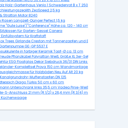
olz Holz-Gartenhaus Venlo 1 Schwedenrot B x T 250 cm x 250 cm
chleistungszeolith ZeoSpeed 2,5 kg
 & Stratton Motor 8240
Rasen Langzeit-Dünger Perfect 1,5 kg
ne "Gute Luise"/"Conference" Höhe ca. 120 - 140 cm Topf ca. 7,5 l Pyrus
Sitzkissen für Garten-Sessel Canera
 domestica
Einfüllsystem für Kraftstoff
Box Trees Girlande Creston mit Tannenzapfen und Beeren Grün frosted Lä
l Gartenpumpe GE-GP 5537 E
ukkulente in farbiger Keramik Topf-Ø ca. 13 cm
reude Pflanzkübel Polyrattan Weiß Größe XL 3er-Set
htür ESG Floatglas Dekor Siebdruck 36/31 DIN Links 1972 x 709 x 8 mm
10 mm
Geländer-Komplettset Prova 150 cm Wandmontage Weiß
usgleichmasse für Holzböden Neu Auf Alt 20 kg
au
 Kanalgrundrohr-Muffenstopfen DN 125
f 2 Stück
dteppich Diago Türkis 50 cm x 60 cm
mann Unterschrank links 35,5 cm Vadea Pinie-Weiß
e-S-Anschluss 21 mm (R 1/2) x 26,4 mm (R 3/4) mit Rosette
latt
n Küchenwaage