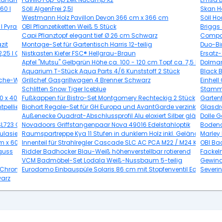
60 l
Söll AlgenFrei 2,5l
Skan H
Westmann Holz Pavillon Devon 366 cm x 366 cm
Söll Ho
 l Pyracantha
OBI Pflanzetiketten Weiß 5 Stück
Briggs
Capi Pflanztopf elegant tief Ø 26 cm Schwarz
Compo 
zit
Montage-Set für Gartentisch Harris 12-teilig
Duo-Bir
,25 l Clematis
Nistkasten Kiefer FSC® Hellgrau-Braun
Ersatz-
Apfel "Mutsu" Gelbgrün Höhe ca. 100 - 120 cm Topf ca. 7,5 l Malus
Dolmar 
Aquarium T-Stück Aqua Parts 4/6 Kunststoff 2 Stück
Black 
Esche-Weiß
Grillchef Gasgrillwagen 4 Brenner Schwarz
Einhel
Schlitten Snow Tiger Iceblue
Stamms
0 x 40 cm Maschenw 5 x 10 cm
Fußkappen für Bistro-Set Montgomery Rechteckig 2 Stück
Gartenf
pellier
Biohort Regale-Set für GH Europa und AvantGarde verzinkt
Glasdre
Außenecke Quadrat-Abschlussprofil Alu eloxiert Silber glänzend 
Dolle 
L723 C)
Novadoors Griffstangenpaar Nova 49016 Edelstahloptik
Bodena
lasiert
Raumspartreppe Kya 11 Stufen in dunklem Holz inkl. Geländer in Gr
Marley
cm x 60 cm
Innenteil für Strahlregler Cascade SLC AC PCA M22 / M24 Kunststof
OBI Ba
guss
Ridder Badhocker Blau-Weiß höhenverstellbar rotierend
Fackel
VCM Badmöbel-Set Lodala Weiß-Nussbaum 5-teilig
Gewind
 Chrom
Eurodomo Einbauspüle Solaris 86 cm mit Stopfenventil Edelstahl G
Severi
arz