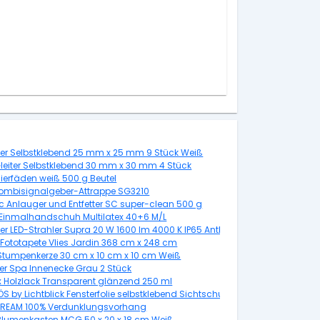
eiter Selbstklebend 25 mm x 25 mm 9 Stück Weiß
Gleiter Selbstklebend 30 mm x 30 mm 4 Stück
k mit Muttern
lierfäden weiß 500 g Beutel
ombisignalgeber-Attrappe SG3210
ic Anlauger und Entfetter SC super-clean 500 g
 Einmalhandschuh Multilatex 40+6 M/L
ter LED-Strahler Supra 20 W 1600 lm 4000 K IP65 Anthrazit
Fototapete Vlies Jardin 368 cm x 248 cm
 Stumpenkerze 30 cm x 10 cm x 10 cm Weiß
ver Spa Innenecke Grau 2 Stück
kelblau
 Holzlack Transparent glänzend 250 ml
 by Lichtblick Fensterfolie selbstklebend Sichtschutz Rot 50 cm x 100 cm
REAM 100% Verdunklungsvorhang
lumenkasten MCG 50 x 20 x 18 cm Weiß