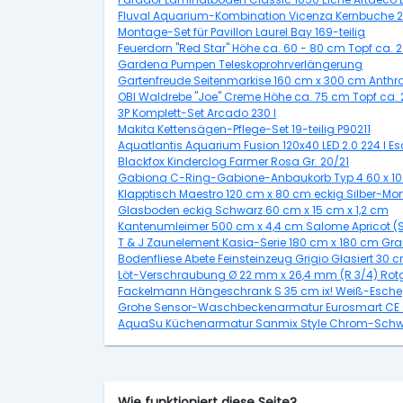
Fluval Aquarium-Kombination Vicenza Kernbuche 2
Montage-Set für Pavillon Laurel Bay 169-teilig
Feuerdorn "Red Star" Höhe ca. 60 - 80 cm Topf ca. 2
Gardena Pumpen Teleskoprohrverlängerung
Gartenfreude Seitenmarkise 160 cm x 300 cm Anthra
OBI Waldrebe "Joe" Creme Höhe ca. 75 cm Topf ca. 2
3P Komplett-Set Arcado 230 l
Makita Kettensägen-Pflege-Set 19-teilig P90211
Aquatlantis Aquarium Fusion 120x40 LED 2.0 224 l 
Blackfox Kinderclog Farmer Rosa Gr. 20/21
Gabiona C-Ring-Gabione-Anbaukorb Typ 4 60 x 10
Klapptisch Maestro 120 cm x 80 cm eckig Silber-Mont
Glasboden eckig Schwarz 60 cm x 15 cm x 1,2 cm
Kantenumleimer 500 cm x 4,4 cm Salome Apricot (S
T & J Zaunelement Kasia-Serie 180 cm x 180 cm Grau
Bodenfliese Abete Feinsteinzeug Grigio Glasiert 30 
Löt-Verschraubung Ø 22 mm x 26,4 mm (R 3/4) Rot
Fackelmann Hängeschrank S 35 cm ix! Weiß-Esche
Grohe Sensor-Waschbeckenarmatur Eurosmart CE
AquaSu Küchenarmatur Sanmix Style Chrom-Schw
Wie funktioniert diese Seite?