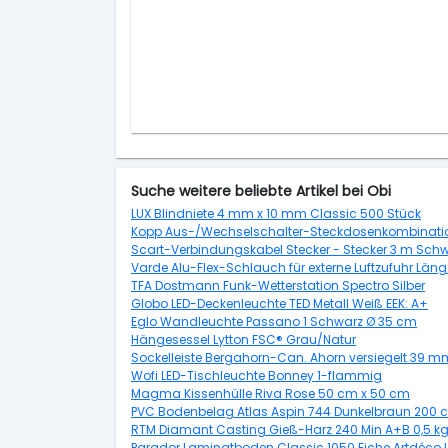
Suche weitere beliebte Artikel bei Obi
LUX Blindniete 4 mm x 10 mm Classic 500 Stück
Kopp Aus-/Wechselschalter-Steckdosenkombination
Scart-Verbindungskabel Stecker - Stecker 3 m Sch
Varde Alu-Flex-Schlauch für externe Luftzufuhr L
TFA Dostmann Funk-Wetterstation Spectro Silber
Globo LED-Deckenleuchte TED Metall Weiß EEK: A+
Eglo Wandleuchte Passano 1 Schwarz Ø 35 cm
Hängesessel Lytton FSC® Grau/Natur
Sockelleiste Bergahorn-Can. Ahorn versiegelt 39
Wofi LED-Tischleuchte Bonney 1-flammig
Magma Kissenhülle Riva Rose 50 cm x 50 cm
PVC Bodenbelag Atlas Aspin 744 Dunkelbraun 200 c
RTM Diamant Casting Gieß-Harz 240 Min A+B 0,5 k
Parador Laminatboden Classic 1050 Eiche Artdéco