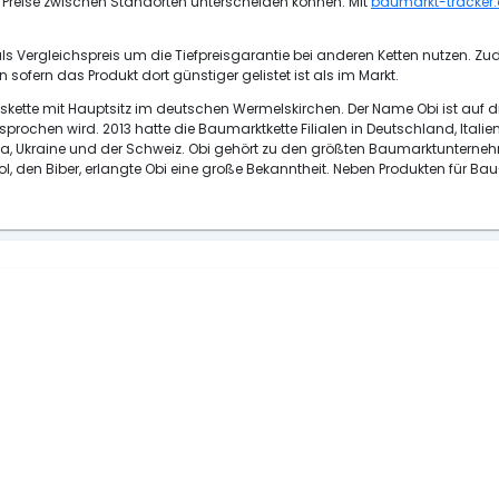
h Preise zwischen Standorten unterscheiden können. Mit
baumarkt-tracker
 Vergleichspreis um die Tiefpreisgarantie bei anderen Ketten nutzen. Z
ofern das Produkt dort günstiger gelistet ist als im Markt.
skette mit Hauptsitz im deutschen Wermelskirchen. Der Name Obi ist auf
rochen wird. 2013 hatte die Baumarktkette Filialen in Deutschland, Italien
a, Ukraine und der Schweiz. Obi gehört zu den größten Baumarktunterneh
den Biber, erlangte Obi eine große Bekanntheit. Neben Produkten für Ba