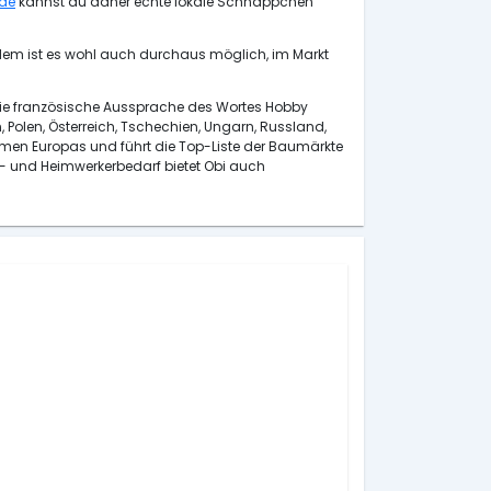
.de
kannst du daher echte lokale Schnäppchen
udem ist es wohl auch durchaus möglich, im Markt
 die französische Aussprache des Wortes Hobby
, Polen, Österreich, Tschechien, Ungarn, Russland,
men Europas und führt die Top-Liste der Baumärkte
u- und Heimwerkerbedarf bietet Obi auch