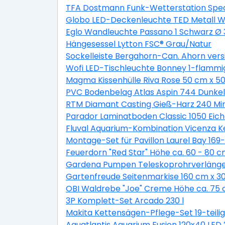
TFA Dostmann Funk-Wetterstation Spec
Globo LED-Deckenleuchte TED Metall We
Eglo Wandleuchte Passano 1 Schwarz Ø
Hängesessel Lytton FSC® Grau/Natur
Sockelleiste Bergahorn-Can. Ahorn ver
Wofi LED-Tischleuchte Bonney 1-flammi
Magma Kissenhülle Riva Rose 50 cm x 5
PVC Bodenbelag Atlas Aspin 744 Dunkel
RTM Diamant Casting Gieß-Harz 240 Min
Parador Laminatboden Classic 1050 Eic
Fluval Aquarium-Kombination Vicenza K
Montage-Set für Pavillon Laurel Bay 169-t
Feuerdorn "Red Star" Höhe ca. 60 - 80 c
Gardena Pumpen Teleskoprohrverläng
Gartenfreude Seitenmarkise 160 cm x 3
OBI Waldrebe "Joe" Creme Höhe ca. 75 c
3P Komplett-Set Arcado 230 l
Makita Kettensägen-Pflege-Set 19-teilig
Aquatlantis Aquarium Fusion 120x40 LED 