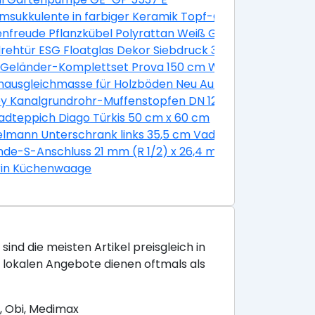
sukkulente in farbiger Keramik Topf-Ø ca. 13 cm
2 Stück
nfreude Pflanzkübel Polyrattan Weiß Größe XL 3er-Set
verzinkt
rehtür ESG Floatglas Dekor Siebdruck 36/31 DIN Links 197
lber glänzend 10 mm
e Geländer-Komplettset Prova 150 cm Wandmontage We
ptik
ausgleichmasse für Holzböden Neu Auf Alt 20 kg
 Geländer in Grau
y Kanalgrundrohr-Muffenstopfen DN 125
/ M24 Kunststoff 2 Stück
adteppich Diago Türkis 50 cm x 60 cm
erend
lmann Unterschrank links 35,5 cm Vadea Pinie-Weiß
g
de-S-Anschluss 21 mm (R 1/2) x 26,4 mm (R 3/4) mit Ros
il Edelstahl Glatt
rin Küchenwaage
sind die meisten Artikel preisgleich in
e lokalen Angebote dienen oftmals als
, Obi, Medimax