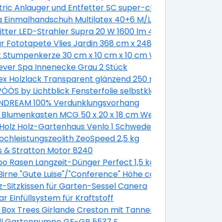
mm
ric Anlauger und Entfetter SC super-clean 500 g
a Einmalhandschuh Multilatex 40+6 M/L
itter LED-Strahler Supra 20 W 1600 lm 4000 K IP65 Anthra
Länge 900 mm
 Fototapete Vlies Jardin 368 cm x 248 cm
-er Pack
k Stumpenkerze 30 cm x 10 cm x 10 cm Weiß
ever Spa Innenecke Grau 2 Stück
g Hellblau-Dunkelblau
x Holzlack Transparent glänzend 250 ml
ÖS by Lichtblick Fensterfolie selbstklebend Sichtschut
DREAM 100% Verdunklungsvorhang
 Blumenkasten MCG 50 x 20 x 18 cm Weiß
Holz Holz-Gartenhaus Venlo 1 Schwedenrot B x T 250 cm
Hochleistungszeolith ZeoSpeed 2,5 kg
s & Stratton Motor 8240
 Rasen Langzeit-Dünger Perfect 1,5 kg
irne "Gute Luise"/"Conference" Höhe ca. 120 - 140 cm Topf
z-Sitzkissen für Garten-Sessel Canera
a. 7,5 l Malus domestica
r Einfüllsystem für Kraftstoff
k
 Box Trees Girlande Creston mit Tannenzapfen und Beer
ell Gartenpumpe GE-GP 5537 E