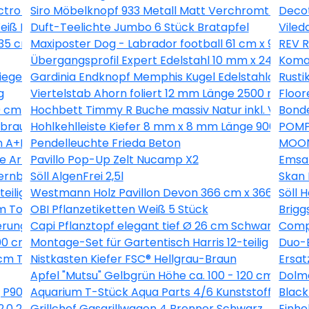
tro Silber
Siro Möbelknopf 933 Metall Matt Verchromt Ø 15 
Decot
iß EEK: A+
Duft-Teelichte Jumbo 6 Stück Bratapfel
Viled
 35 cm
Maxiposter Dog - Labrador football 61 cm x 91,5 cm
REV R
Übergangsprofil Expert Edelstahl 10 mm x 24 mm 
Komar
siegelt 39 mm x 19 mm x Länge 2500 mm
Gardinia Endknopf Memphis Kugel Edelstahloptik 2
Rusti
g
Viertelstab Ahorn foliert 12 mm Länge 2500 mm
Floor
0 cm
Hochbett Timmy R Buche massiv Natur inkl. Vorhan
Bonde
braun 200 cm breit
Hohlkehlleiste Kiefer 8 mm x 8 mm Länge 900 mm
POMPÖ
 A+B 0,5 kg
Pendelleuchte Frieda Beton
MOON
he Artdéco Landhausdiele V-Fuge
Pavillo Pop-Up Zelt Nucamp X2
Emsa
ernbuche 260 l
Söll AlgenFrei 2,5l
Skan 
eilig
Westmann Holz Pavillon Devon 366 cm x 366 cm
Söll 
m Topf ca. 2 l Pyracantha
OBI Pflanzetiketten Weiß 5 Stück
Brigg
erung
Capi Pflanztopf elegant tief Ø 26 cm Schwarz
Compo
00 cm Anthrazit
Montage-Set für Gartentisch Harris 12-teilig
Duo-B
m Topf ca. 2,25 l Clematis
Nistkasten Kiefer FSC® Hellgrau-Braun
Ersat
Apfel "Mutsu" Gelbgrün Höhe ca. 100 - 120 cm Topf c
Dolma
 P90211
Aquarium T-Stück Aqua Parts 4/6 Kunststoff 2 Stüc
Black
2.0 224 l Esche-Weiß
Grillchef Gasgrillwagen 4 Brenner Schwarz
Einh