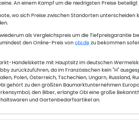
 keine. An einem Kampf um die niedrigsten Preise beteiligt s
bote, wo sich Preise zwischen Standorten unterscheiden 
den.
iederum als Vergleichspreis um die Tiefpreisgarantie be
umindest den Online-Preis von
obi.de
zu bekommen sofern 
arkt-Handelskette mit Hauptsitz im deutschen Wermelskir
by zurückzuführen, da im Französischen kein "H" ausgesp
talien, Polen, Österreich, Tschechien, Ungarn, Russland, R
 Obi gehört zu den größten Baumarktunternehmen Europas
rkensymbol, den Biber, erlangte Obi eine große Bekannth
haltswaren und Gartenbedarfsartikel an.