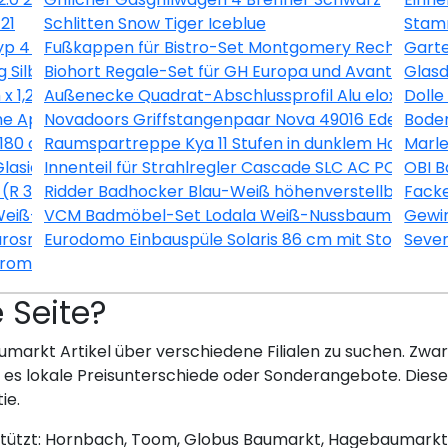
21
Schlitten Snow Tiger Iceblue
Stamm
 4 60 x 100 x 40 cm Maschenw 5 x 10 cm
Fußkappen für Bistro-Set Montgomery Rechteckig 
Garte
 Silber-Montpellier
Biohort Regale-Set für GH Europa und AvantGarde 
Glasd
x 1,2 cm
Außenecke Quadrat-Abschlussprofil Alu eloxiert Si
Doll
e Apricot (SL723 C)
Novadoors Griffstangenpaar Nova 49016 Edelstahlo
Boden
180 cm Graulasiert
Raumspartreppe Kya 11 Stufen in dunklem Holz inkl.
Marle
Glasiert 30 cm x 60 cm
Innenteil für Strahlregler Cascade SLC AC PCA M22 
OBI B
(R 3/4) Rotguss
Ridder Badhocker Blau-Weiß höhenverstellbar roti
Facke
Weiß-Esche
VCM Badmöbel-Set Lodala Weiß-Nussbaum 5-teili
Gewin
urosmart CE Chrom
Eurodomo Einbauspüle Solaris 86 cm mit Stopfenvent
Seve
hrom-Schwarz
e Seite?
umarkt Artikel über verschiedene Filialen zu suchen. Zwar 
bt es lokale Preisunterschiede oder Sonderangebote. Dies
ie.
stützt: Hornbach, Toom, Globus Baumarkt, Hagebaumarkt