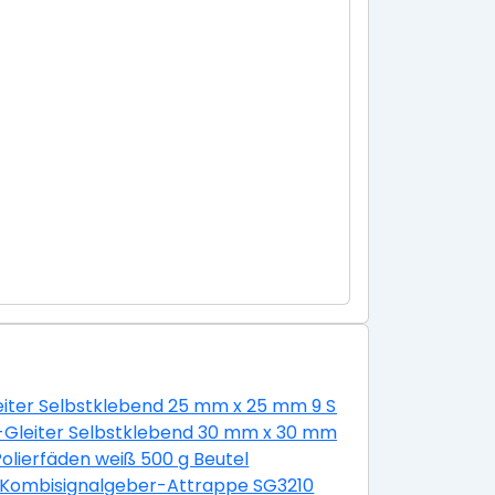
leiter Selbstklebend 25 mm x 25 mm 9 Stück Weiß
estift Gluey
-Gleiter Selbstklebend 30 mm x 30 mm 4 Stück
 Schlitz 8 Stück mit Muttern
olierfäden weiß 500 g Beutel
 Kombisignalgeber-Attrappe SG3210