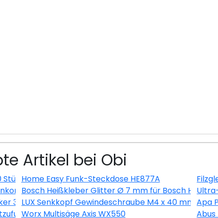
te Artikel bei Obi
0 Stück
Home Easy Funk-Steckdose HE877A
Filzg
kombination Nautic Senkrecht Anthrazit
Bosch Heißkleber Glitter Ø 7 mm für Bosch Heißkleb
Ultra
ker 3 m Schwarz
LUX Senkkopf Gewindeschraube M4 x 40 mm Verzinkt
Apa P
uftzufuhr Länge 200-250 cm, Ø80 mm
Worx Multisäge Axis WX550
Abus