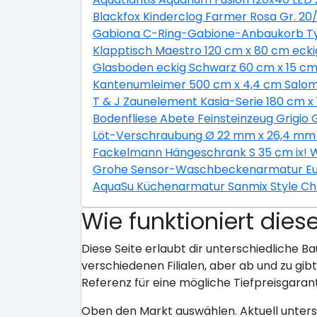
Blackfox Kinderclog Farmer Rosa Gr. 20/
Gabiona C-Ring-Gabione-Anbaukorb Typ
Klapptisch Maestro 120 cm x 80 cm eckig
Glasboden eckig Schwarz 60 cm x 15 cm 
Kantenumleimer 500 cm x 4,4 cm Salom
T & J Zaunelement Kasia-Serie 180 cm x 
Bodenfliese Abete Feinsteinzeug Grigio 
Löt-Verschraubung Ø 22 mm x 26,4 mm 
Fackelmann Hängeschrank S 35 cm ix! 
Grohe Sensor-Waschbeckenarmatur E
AquaSu Küchenarmatur Sanmix Style C
Wie funktioniert dies
Diese Seite erlaubt dir unterschiedliche Ba
verschiedenen Filialen, aber ab und zu gi
Referenz für eine mögliche Tiefpreisgarant
Oben den Markt auswählen. Aktuell unter