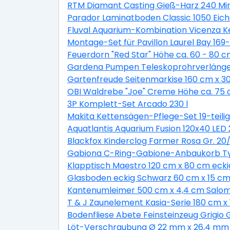
RTM Diamant Casting Gieß-Harz 240 Min
Parador Laminatboden Classic 1050 Eic
Fluval Aquarium-Kombination Vicenza K
Montage-Set für Pavillon Laurel Bay 169-t
Feuerdorn "Red Star" Höhe ca. 60 - 80 c
Gardena Pumpen Teleskoprohrverläng
Gartenfreude Seitenmarkise 160 cm x 3
OBI Waldrebe "Joe" Creme Höhe ca. 75 c
3P Komplett-Set Arcado 230 l
Makita Kettensägen-Pflege-Set 19-teilig
Aquatlantis Aquarium Fusion 120x40 LED 
Blackfox Kinderclog Farmer Rosa Gr. 20/
Gabiona C-Ring-Gabione-Anbaukorb Typ
Klapptisch Maestro 120 cm x 80 cm eckig
Glasboden eckig Schwarz 60 cm x 15 cm 
Kantenumleimer 500 cm x 4,4 cm Salom
T & J Zaunelement Kasia-Serie 180 cm x 
Bodenfliese Abete Feinsteinzeug Grigio 
Löt-Verschraubung Ø 22 mm x 26,4 mm 