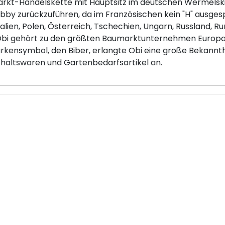
arkt-Handelskette mit Hauptsitz im deutschen Wermelskir
by zurückzuführen, da im Französischen kein "H" ausgesp
talien, Polen, Österreich, Tschechien, Ungarn, Russland, R
 Obi gehört zu den größten Baumarktunternehmen Europas
rkensymbol, den Biber, erlangte Obi eine große Bekannth
haltswaren und Gartenbedarfsartikel an.