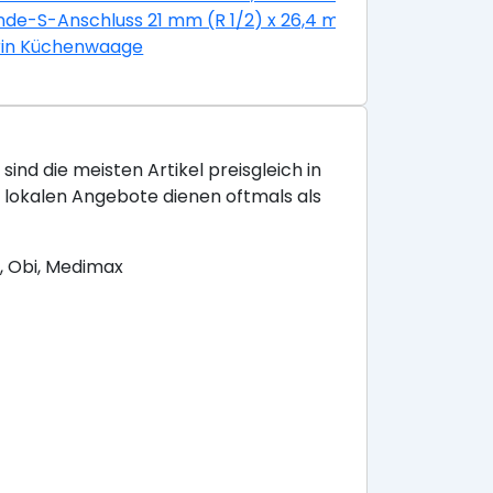
g
de-S-Anschluss 21 mm (R 1/2) x 26,4 mm (R 3/4) mit Ros
il Edelstahl Glatt
rin Küchenwaage
sind die meisten Artikel preisgleich in
e lokalen Angebote dienen oftmals als
, Obi, Medimax