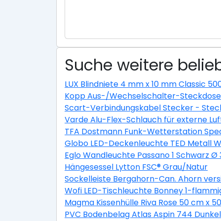
Suche weitere belieb
LUX Blindniete 4 mm x 10 mm Classic 50
Kopp Aus-/Wechselschalter-Steckdosen
Scart-Verbindungskabel Stecker - Stec
Varde Alu-Flex-Schlauch für externe L
TFA Dostmann Funk-Wetterstation Spec
Globo LED-Deckenleuchte TED Metall We
Eglo Wandleuchte Passano 1 Schwarz Ø
Hängesessel Lytton FSC® Grau/Natur
Sockelleiste Bergahorn-Can. Ahorn ver
Wofi LED-Tischleuchte Bonney 1-flammi
Magma Kissenhülle Riva Rose 50 cm x 5
PVC Bodenbelag Atlas Aspin 744 Dunkel