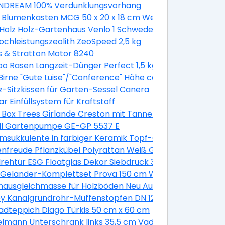
DREAM 100% Verdunklungsvorhang
 Blumenkasten MCG 50 x 20 x 18 cm Weiß
Holz Holz-Gartenhaus Venlo 1 Schwedenrot B x T 250 cm
Hochleistungszeolith ZeoSpeed 2,5 kg
s & Stratton Motor 8240
 Rasen Langzeit-Dünger Perfect 1,5 kg
irne "Gute Luise"/"Conference" Höhe ca. 120 - 140 cm Topf
z-Sitzkissen für Garten-Sessel Canera
a. 7,5 l Malus domestica
r Einfüllsystem für Kraftstoff
k
 Box Trees Girlande Creston mit Tannenzapfen und Beer
ell Gartenpumpe GE-GP 5537 E
sukkulente in farbiger Keramik Topf-Ø ca. 13 cm
2 Stück
nfreude Pflanzkübel Polyrattan Weiß Größe XL 3er-Set
verzinkt
rehtür ESG Floatglas Dekor Siebdruck 36/31 DIN Links 197
lber glänzend 10 mm
e Geländer-Komplettset Prova 150 cm Wandmontage We
ptik
ausgleichmasse für Holzböden Neu Auf Alt 20 kg
 Geländer in Grau
y Kanalgrundrohr-Muffenstopfen DN 125
/ M24 Kunststoff 2 Stück
adteppich Diago Türkis 50 cm x 60 cm
erend
lmann Unterschrank links 35,5 cm Vadea Pinie-Weiß