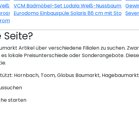
Weiß-Esche
VCM Badmöbel-Set Lodala Weiß-Nussbaum 5-teili
Gewin
urosmart CE Chrom
Eurodomo Einbauspüle Solaris 86 cm mit Stopfenvent
Seve
hrom-Schwarz
e Seite?
umarkt Artikel über verschiedene Filialen zu suchen. Zwar 
bt es lokale Preisunterschiede oder Sonderangebote. Dies
ie.
stützt: Hornbach, Toom, Globus Baumarkt, Hagebaumarkt
aussuchen
che starten