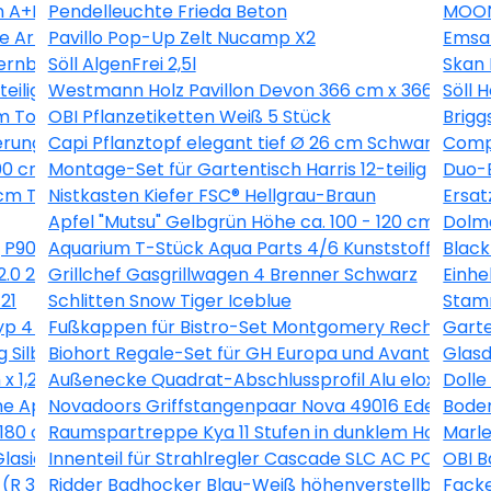
 A+B 0,5 kg
Pendelleuchte Frieda Beton
MOON
he Artdéco Landhausdiele V-Fuge
Pavillo Pop-Up Zelt Nucamp X2
Emsa
ernbuche 260 l
Söll AlgenFrei 2,5l
Skan 
eilig
Westmann Holz Pavillon Devon 366 cm x 366 cm
Söll 
m Topf ca. 2 l Pyracantha
OBI Pflanzetiketten Weiß 5 Stück
Brigg
erung
Capi Pflanztopf elegant tief Ø 26 cm Schwarz
Compo
00 cm Anthrazit
Montage-Set für Gartentisch Harris 12-teilig
Duo-B
m Topf ca. 2,25 l Clematis
Nistkasten Kiefer FSC® Hellgrau-Braun
Ersat
Apfel "Mutsu" Gelbgrün Höhe ca. 100 - 120 cm Topf c
Dolma
 P90211
Aquarium T-Stück Aqua Parts 4/6 Kunststoff 2 Stüc
Black
2.0 224 l Esche-Weiß
Grillchef Gasgrillwagen 4 Brenner Schwarz
Einh
21
Schlitten Snow Tiger Iceblue
Stamm
 4 60 x 100 x 40 cm Maschenw 5 x 10 cm
Fußkappen für Bistro-Set Montgomery Rechteckig 
Garte
 Silber-Montpellier
Biohort Regale-Set für GH Europa und AvantGarde 
Glasd
x 1,2 cm
Außenecke Quadrat-Abschlussprofil Alu eloxiert Si
Doll
e Apricot (SL723 C)
Novadoors Griffstangenpaar Nova 49016 Edelstahlo
Boden
180 cm Graulasiert
Raumspartreppe Kya 11 Stufen in dunklem Holz inkl.
Marle
Glasiert 30 cm x 60 cm
Innenteil für Strahlregler Cascade SLC AC PCA M22 
OBI B
(R 3/4) Rotguss
Ridder Badhocker Blau-Weiß höhenverstellbar roti
Facke