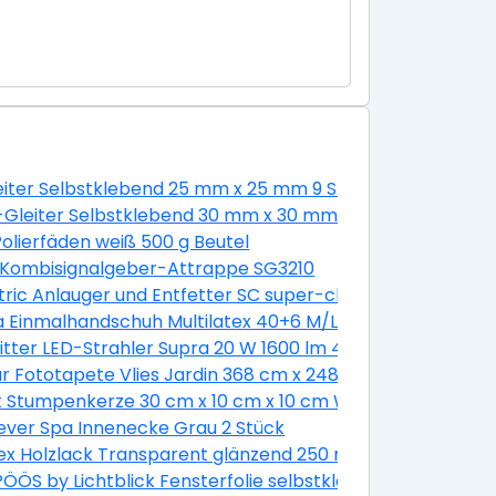
leiter Selbstklebend 25 mm x 25 mm 9 Stück Weiß
estift Gluey
-Gleiter Selbstklebend 30 mm x 30 mm 4 Stück
 Schlitz 8 Stück mit Muttern
olierfäden weiß 500 g Beutel
 Kombisignalgeber-Attrappe SG3210
mm
ric Anlauger und Entfetter SC super-clean 500 g
a Einmalhandschuh Multilatex 40+6 M/L
itter LED-Strahler Supra 20 W 1600 lm 4000 K IP65 Anthra
Länge 900 mm
 Fototapete Vlies Jardin 368 cm x 248 cm
-er Pack
k Stumpenkerze 30 cm x 10 cm x 10 cm Weiß
ever Spa Innenecke Grau 2 Stück
g Hellblau-Dunkelblau
x Holzlack Transparent glänzend 250 ml
ÖS by Lichtblick Fensterfolie selbstklebend Sichtschut