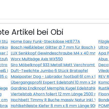
te Artikel bei Obi
0 Stück
Home Easy Funk-Steckdose HE877A
Filzg
kombination Nautic Senkrecht Anthrazit
Bosch Heißkleber Glitter Ø 7 mm für Bosch Heißkleb
Ultra
ker 3 m Schwarz
LUX Senkkopf Gewindeschraube M4 x 40 mm Verzinkt
Apa P
uftzufuhr Länge 200-250 cm, Ø80 mm
Worx Multisäge Axis WX550
Abus
tro Silber
Siro Möbelknopf 933 Metall Matt Verchromt Ø 15 
Decot
iß EEK: A+
Duft-Teelichte Jumbo 6 Stück Bratapfel
Viled
 35 cm
Maxiposter Dog - Labrador football 61 cm x 91,5 cm
REV R
Übergangsprofil Expert Edelstahl 10 mm x 24 mm 
Komar
siegelt 39 mm x 19 mm x Länge 2500 mm
Gardinia Endknopf Memphis Kugel Edelstahloptik 2
Rusti
g
Viertelstab Ahorn foliert 12 mm Länge 2500 mm
Floor
0 cm
Hochbett Timmy R Buche massiv Natur inkl. Vorhan
Bonde
braun 200 cm breit
Hohlkehlleiste Kiefer 8 mm x 8 mm Länge 900 mm
POMPÖ