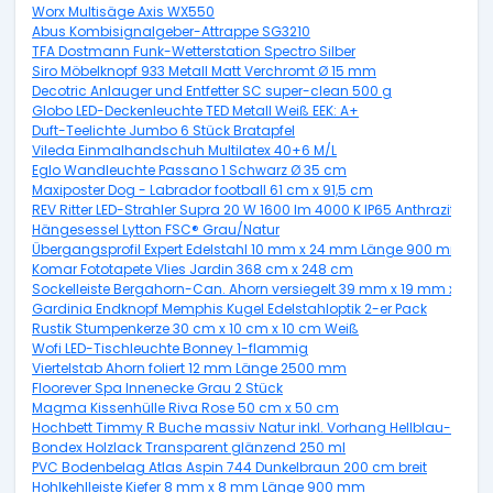
Worx Multisäge Axis WX550
Abus Kombisignalgeber-Attrappe SG3210
TFA Dostmann Funk-Wetterstation Spectro Silber
Siro Möbelknopf 933 Metall Matt Verchromt Ø 15 mm
Decotric Anlauger und Entfetter SC super-clean 500 g
Globo LED-Deckenleuchte TED Metall Weiß EEK: A+
Duft-Teelichte Jumbo 6 Stück Bratapfel
Vileda Einmalhandschuh Multilatex 40+6 M/L
Eglo Wandleuchte Passano 1 Schwarz Ø 35 cm
Maxiposter Dog - Labrador football 61 cm x 91,5 cm
REV Ritter LED-Strahler Supra 20 W 1600 lm 4000 K IP65 Anthrazit
Hängesessel Lytton FSC® Grau/Natur
Übergangsprofil Expert Edelstahl 10 mm x 24 mm Länge 900 mm
Komar Fototapete Vlies Jardin 368 cm x 248 cm
Sockelleiste Bergahorn-Can. Ahorn versiegelt 39 mm x 19 mm x Lä
Gardinia Endknopf Memphis Kugel Edelstahloptik 2-er Pack
Rustik Stumpenkerze 30 cm x 10 cm x 10 cm Weiß
Wofi LED-Tischleuchte Bonney 1-flammig
Viertelstab Ahorn foliert 12 mm Länge 2500 mm
Floorever Spa Innenecke Grau 2 Stück
Magma Kissenhülle Riva Rose 50 cm x 50 cm
Hochbett Timmy R Buche massiv Natur inkl. Vorhang Hellblau-Dunke
Bondex Holzlack Transparent glänzend 250 ml
PVC Bodenbelag Atlas Aspin 744 Dunkelbraun 200 cm breit
Hohlkehlleiste Kiefer 8 mm x 8 mm Länge 900 mm