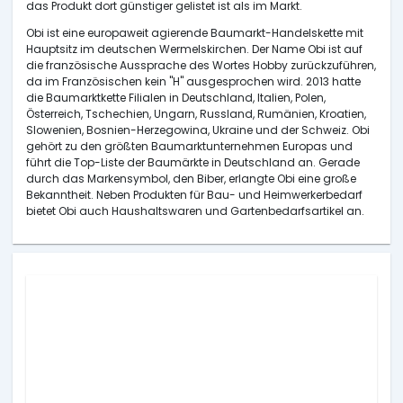
das Produkt dort günstiger gelistet ist als im Markt.
Obi ist eine europaweit agierende Baumarkt-Handelskette mit
Hauptsitz im deutschen Wermelskirchen. Der Name Obi ist auf
die französische Aussprache des Wortes Hobby zurückzuführen,
da im Französischen kein "H" ausgesprochen wird. 2013 hatte
die Baumarktkette Filialen in Deutschland, Italien, Polen,
Österreich, Tschechien, Ungarn, Russland, Rumänien, Kroatien,
Slowenien, Bosnien-Herzegowina, Ukraine und der Schweiz. Obi
gehört zu den größten Baumarktunternehmen Europas und
führt die Top-Liste der Baumärkte in Deutschland an. Gerade
durch das Markensymbol, den Biber, erlangte Obi eine große
Bekanntheit. Neben Produkten für Bau- und Heimwerkerbedarf
bietet Obi auch Haushaltswaren und Gartenbedarfsartikel an.