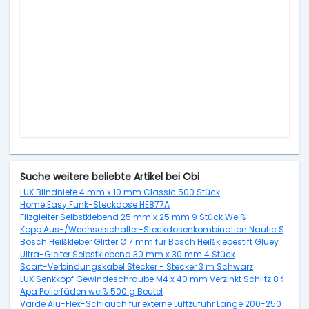
Suche weitere beliebte Artikel bei Obi
LUX Blindniete 4 mm x 10 mm Classic 500 Stück
Home Easy Funk-Steckdose HE877A
Filzgleiter Selbstklebend 25 mm x 25 mm 9 Stück Weiß
Kopp Aus-/Wechselschalter-Steckdosenkombination Nautic Senkrech
Bosch Heißkleber Glitter Ø 7 mm für Bosch Heißklebestift Gluey
Ultra-Gleiter Selbstklebend 30 mm x 30 mm 4 Stück
Scart-Verbindungskabel Stecker - Stecker 3 m Schwarz
LUX Senkkopf Gewindeschraube M4 x 40 mm Verzinkt Schlitz 8 Stück 
Apa Polierfäden weiß 500 g Beutel
Varde Alu-Flex-Schlauch für externe Luftzufuhr Länge 200-250 cm,