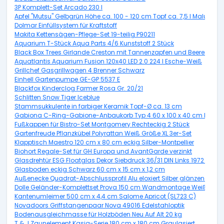
3P Komplett-Set Arcado 230 l
Apfel "Mutsu" Gelbgrün Höhe ca. 100 - 120 cm Topf ca. 7,5 l Malus d
Dolmar Einfüllsystem für Kraftstoff
Makita Kettensägen-Pflege-Set 19-teilig P90211
Aquarium T-Stück Aqua Parts 4/6 Kunststoff 2 Stück
Black Box Trees Girlande Creston mit Tannenzapfen und Beeren Grün
Aquatlantis Aquarium Fusion 120x40 LED 2.0 224 l Esche-Weiß
Grillchef Gasgrillwagen 4 Brenner Schwarz
Einhell Gartenpumpe GE-GP 5537 E
Blackfox Kinderclog Farmer Rosa Gr. 20/21
Schlitten Snow Tiger Iceblue
Stammsukkulente in farbiger Keramik Topf-Ø ca. 13 cm
Gabiona C-Ring-Gabione-Anbaukorb Typ 4 60 x 100 x 40 cm Masch
Fußkappen für Bistro-Set Montgomery Rechteckig 2 Stück
Gartenfreude Pflanzkübel Polyrattan Weiß Größe XL 3er-Set
Klapptisch Maestro 120 cm x 80 cm eckig Silber-Montpellier
Biohort Regale-Set für GH Europa und AvantGarde verzinkt
Glasdrehtür ESG Floatglas Dekor Siebdruck 36/31 DIN Links 1972 x 70
Glasboden eckig Schwarz 60 cm x 15 cm x 1,2 cm
Außenecke Quadrat-Abschlussprofil Alu eloxiert Silber glänzend 10
Dolle Geländer-Komplettset Prova 150 cm Wandmontage Weiß
Kantenumleimer 500 cm x 4,4 cm Salome Apricot (SL723 C)
Novadoors Griffstangenpaar Nova 49016 Edelstahloptik
Bodenausgleichmasse für Holzböden Neu Auf Alt 20 kg
T & J Zaunelement Kasia-Serie 180 cm x 180 cm Graulasiert