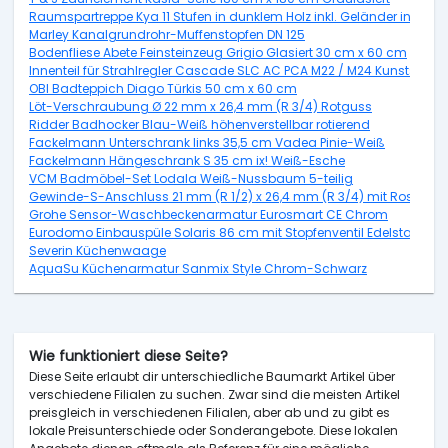
Raumspartreppe Kya 11 Stufen in dunklem Holz inkl. Geländer in Grau
Marley Kanalgrundrohr-Muffenstopfen DN 125
Bodenfliese Abete Feinsteinzeug Grigio Glasiert 30 cm x 60 cm
Innenteil für Strahlregler Cascade SLC AC PCA M22 / M24 Kunststoff 2
OBI Badteppich Diago Türkis 50 cm x 60 cm
Löt-Verschraubung Ø 22 mm x 26,4 mm (R 3/4) Rotguss
Ridder Badhocker Blau-Weiß höhenverstellbar rotierend
Fackelmann Unterschrank links 35,5 cm Vadea Pinie-Weiß
Fackelmann Hängeschrank S 35 cm ix! Weiß-Esche
VCM Badmöbel-Set Lodala Weiß-Nussbaum 5-teilig
Gewinde-S-Anschluss 21 mm (R 1/2) x 26,4 mm (R 3/4) mit Rosette
Grohe Sensor-Waschbeckenarmatur Eurosmart CE Chrom
Eurodomo Einbauspüle Solaris 86 cm mit Stopfenventil Edelstahl Gla
Severin Küchenwaage
AquaSu Küchenarmatur Sanmix Style Chrom-Schwarz
Wie funktioniert diese Seite?
Diese Seite erlaubt dir unterschiedliche Baumarkt Artikel über
verschiedene Filialen zu suchen. Zwar sind die meisten Artikel
preisgleich in verschiedenen Filialen, aber ab und zu gibt es
lokale Preisunterschiede oder Sonderangebote. Diese lokalen