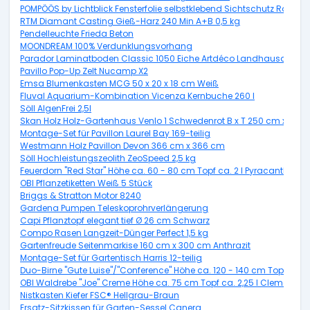
POMPÖÖS by Lichtblick Fensterfolie selbstklebend Sichtschutz Rot 50
RTM Diamant Casting Gieß-Harz 240 Min A+B 0,5 kg
Pendelleuchte Frieda Beton
MOONDREAM 100% Verdunklungsvorhang
Parador Laminatboden Classic 1050 Eiche Artdéco Landhausdiele 
Pavillo Pop-Up Zelt Nucamp X2
Emsa Blumenkasten MCG 50 x 20 x 18 cm Weiß
Fluval Aquarium-Kombination Vicenza Kernbuche 260 l
Söll AlgenFrei 2,5l
Skan Holz Holz-Gartenhaus Venlo 1 Schwedenrot B x T 250 cm x 250
Montage-Set für Pavillon Laurel Bay 169-teilig
Westmann Holz Pavillon Devon 366 cm x 366 cm
Söll Hochleistungszeolith ZeoSpeed 2,5 kg
Feuerdorn "Red Star" Höhe ca. 60 - 80 cm Topf ca. 2 l Pyracantha
OBI Pflanzetiketten Weiß 5 Stück
Briggs & Stratton Motor 8240
Gardena Pumpen Teleskoprohrverlängerung
Capi Pflanztopf elegant tief Ø 26 cm Schwarz
Compo Rasen Langzeit-Dünger Perfect 1,5 kg
Gartenfreude Seitenmarkise 160 cm x 300 cm Anthrazit
Montage-Set für Gartentisch Harris 12-teilig
Duo-Birne "Gute Luise"/"Conference" Höhe ca. 120 - 140 cm Topf ca. 7,
OBI Waldrebe "Joe" Creme Höhe ca. 75 cm Topf ca. 2,25 l Clematis
Nistkasten Kiefer FSC® Hellgrau-Braun
Ersatz-Sitzkissen für Garten-Sessel Canera