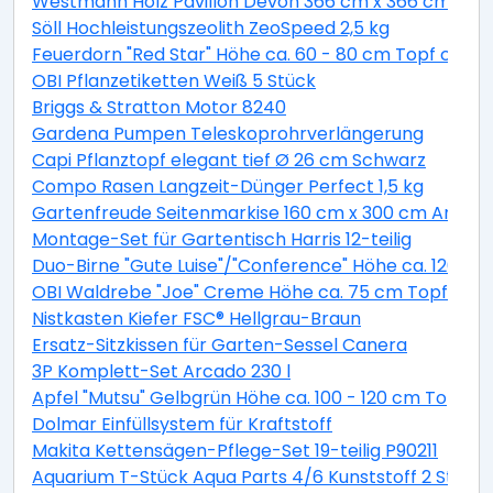
Westmann Holz Pavillon Devon 366 cm x 366 cm
Söll Hochleistungszeolith ZeoSpeed 2,5 kg
Feuerdorn "Red Star" Höhe ca. 60 - 80 cm Topf ca. 2 
OBI Pflanzetiketten Weiß 5 Stück
Briggs & Stratton Motor 8240
Gardena Pumpen Teleskoprohrverlängerung
Capi Pflanztopf elegant tief Ø 26 cm Schwarz
Compo Rasen Langzeit-Dünger Perfect 1,5 kg
Gartenfreude Seitenmarkise 160 cm x 300 cm Anthra
Montage-Set für Gartentisch Harris 12-teilig
Duo-Birne "Gute Luise"/"Conference" Höhe ca. 120 - 14
OBI Waldrebe "Joe" Creme Höhe ca. 75 cm Topf ca. 2,
Nistkasten Kiefer FSC® Hellgrau-Braun
Ersatz-Sitzkissen für Garten-Sessel Canera
3P Komplett-Set Arcado 230 l
Apfel "Mutsu" Gelbgrün Höhe ca. 100 - 120 cm Topf ca
Dolmar Einfüllsystem für Kraftstoff
Makita Kettensägen-Pflege-Set 19-teilig P90211
Aquarium T-Stück Aqua Parts 4/6 Kunststoff 2 Stück