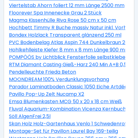
Viertelstab Ahorn foliert 12 mm Länge 2500 mm
Floorever Spa Innenecke Grau 2 Stück
Magma Kissenhülle Riva Rose 50 cm x 50 cm
Hochbett Timmy R Buche massiv Natur inkl. Vorhang 
Bondex Holzlack Transparent glänzend 250 ml
PVC Bodenbelag Atlas Aspin 744 Dunkelbraun 200 cm
Hohlkehlleiste Kiefer 8 mm x 8 mm Länge 900 mm
POMPÖÖS by Lichtblick Fensterfolie selbstklebend Si
RTM Diamant Casting Gieß-Harz 240 Min A+B 0,5 kg
Pendelleuchte Frieda Beton
MOONDREAM 100% Verdunklungsvorhang
Parador Laminatboden Classic 1050 Eiche Artdéco L
Pavillo Pop-Up Zelt Nucamp X2
Emsa Blumenkasten MCG 50 x 20 x 18 cm Weiß
Fluval Aquarium-Kombination Vicenza Kernbuche 260
Söll AlgenFrei 2,5l
Skan Holz Holz-Gartenhaus Venlo 1 Schwedenrot B x 
Montage-Set für Pavillon Laurel Bay 169-teilig