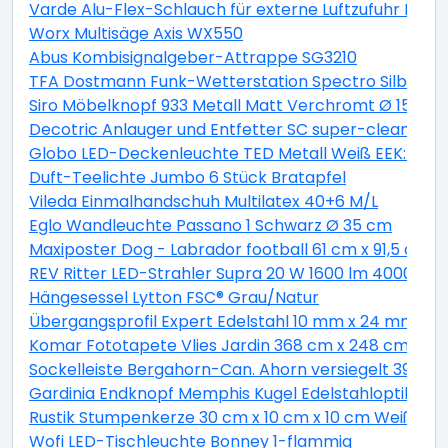
Varde Alu-Flex-Schlauch für externe Luftzufuhr Lä
Worx Multisäge Axis WX550
Abus Kombisignalgeber-Attrappe SG3210
TFA Dostmann Funk-Wetterstation Spectro Silber
Siro Möbelknopf 933 Metall Matt Verchromt Ø 15 mm
Decotric Anlauger und Entfetter SC super-clean 500
Globo LED-Deckenleuchte TED Metall Weiß EEK: A+
Duft-Teelichte Jumbo 6 Stück Bratapfel
Vileda Einmalhandschuh Multilatex 40+6 M/L
Eglo Wandleuchte Passano 1 Schwarz Ø 35 cm
Maxiposter Dog - Labrador football 61 cm x 91,5 cm
REV Ritter LED-Strahler Supra 20 W 1600 lm 4000 K IP
Hängesessel Lytton FSC® Grau/Natur
Übergangsprofil Expert Edelstahl 10 mm x 24 mm L
Komar Fototapete Vlies Jardin 368 cm x 248 cm
Sockelleiste Bergahorn-Can. Ahorn versiegelt 39 m
Gardinia Endknopf Memphis Kugel Edelstahloptik 2-e
Rustik Stumpenkerze 30 cm x 10 cm x 10 cm Weiß
Wofi LED-Tischleuchte Bonney 1-flammig