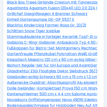
Black Box Trees Girlande Creston mit Tannenzapfen 
Aquatlantis Aquarium Fusion 120x40 LED 2.0 224 l Es
Grillchef Gasgrillwagen 4 Brenner Schwarz
Einhell Gartenpumpe GE-GP 5537 E
Blackfox Kinderclog Farmer Rosa Gr. 20/21
Schlitten Snow Tiger Iceblue
Stammsukkulente in farbiger Keramik Topf-Ø ca. 13 
Gabiona C-Ring-Gabione-Anbaukorb Typ 4 60 x 100 
Fußkappen für Bistro-Set Montgomery Rechteckig 2 
Gartenfreude Pflanzkübel Polyrattan Weiß Größe XL 
Klapptisch Maestro 120 cm x 80 cm eckig Silber-Mont
Biohort Regale-Set für GH Europa und AvantGarde ve
Glasdrehtür ESG Floatglas Dekor Siebdruck 36/31 DIN 
Glasboden eckig Schwarz 60 cm x 15 cm x 1,2 cm
Außenecke Quadrat-Abschlussprofil Alu eloxiert Sil
Dolle Geländer-Komplettset Prova 150 cm Wandmo
Kantenumleimer 500 cm x 4,4 cm Salome Apricot (S
Novadoors Griffstangenpaar Nova 49016 Edelstahlop
Bodenausgleichmasse für Holzböden Neu Auf Alt 20 k