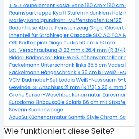
T & J Zaunelement Kasia-Serie 180 cm x 180 cm Graul
Raumspartreppe Kya 11 Stufen in dunklem Holz inkl. G
Marley Kanalgrundrohr-Muffenstopfen DN 125
Bodenfliese Abete Feinsteinzeug Grigio Glasiert 30 c
Innenteil für Strahlregler Cascade SLC AC PCA M22 / 
OBI Badteppich Diago Türkis 50 cm x 60 cm
Löt-Verschraubung Ø 22 mm x 26,4 mm (R 3/4) Rotg
Ridder Badhocker Blau-Weiß höhenverstellbar rotie
Fackelmann Unterschrank links 35,5 cm Vadea Pinie
Fackelmann Hängeschrank S 35 cm ix! Weiß-Esche
VCM Badmöbel-Set Lodala Weiß-Nussbaum 5-teilig
Gewinde-S-Anschluss 21 mm (R 1/2) x 26,4 mm (R 3/4
Grohe Sensor-Waschbeckenarmatur Eurosmart CE
Eurodomo Einbauspüle Solaris 86 cm mit Stopfenventi
Severin Küchenwaage
AquaSu Küchenarmatur Sanmix Style Chrom-Schwar
Wie funktioniert diese Seite?