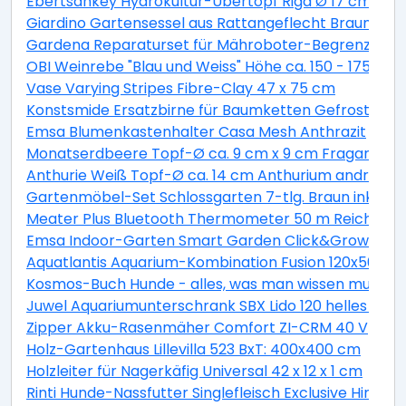
Ebertsankey Hydrokultur-Übertopf Riga Ø 17 cm Wei
Giardino Gartensessel aus Rattangeflecht Braun 2er
Gardena Reparaturset für Mähroboter-Begrenzungs
OBI Weinrebe "Blau und Weiss" Höhe ca. 150 - 175 cm To
Vase Varying Stripes Fibre-Clay 47 x 75 cm
Konstsmide Ersatzbirne für Baumketten Gefrostet
Emsa Blumenkastenhalter Casa Mesh Anthrazit
Monatserdbeere Topf-Ø ca. 9 cm x 9 cm Fragaria
Anthurie Weiß Topf-Ø ca. 14 cm Anthurium andrean
Gartenmöbel-Set Schlossgarten 7-tlg. Braun inkl. T
Meater Plus Bluetooth Thermometer 50 m Reichweit
Emsa Indoor-Garten Smart Garden Click&Grow 9 Gr
Aquatlantis Aquarium-Kombination Fusion 120x50 LED
Kosmos-Buch Hunde - alles, was man wissen muss
Juwel Aquariumunterschrank SBX Lido 120 helles Holz
Zipper Akku-Rasenmäher Comfort ZI-CRM 40 V
Holz-Gartenhaus Lillevilla 523 BxT: 400x400 cm
Holzleiter für Nagerkäfig Universal 42 x 12 x 1 cm
Rinti Hunde-Nassfutter Singlefleisch Exclusive Hirsch 