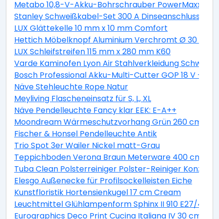
Metabo 10,8-V-Akku-Bohrschrauber PowerMaxx BS
Stanley Schweißkabel-Set 300 A Dinseanschluss 10/2
LUX Glättekelle 10 mm x 10 mm Comfort
Hettich Möbelknopf Aluminium Verchromt Ø 30 mm
LUX Schleifstreifen 115 mm x 280 mm K60
Varde Kaminofen Lyon Air Stahlverkleidung Schwarz 6
Bosch Professional Akku-Multi-Cutter GOP 18 V - 28
Näve Stehleuchte Rope Natur
Meyliving Flascheneinsatz für S, L, XL
Näve Pendelleuchte Fancy klar EEK: E-A++
Moondream Wärmeschutzvorhang Grün 260 cm x 14
Fischer & Honsel Pendelleuchte Antik
Trio Spot 3er Wailer Nickel matt-Grau
Teppichboden Verona Braun Meterware 400 cm brei
Tuba Clean Polsterreiniger Polster-Reiniger Konzent
Elesgo Außenecke für Profilsockelleisten Eiche
Kunstfloristik Hortensienkugel 17 cm Cream
Leuchtmittel Glühlampenform Sphinx II 910 E27/40 
Eurographics Deco Print Cucina Italiana IV 30 cm x 3