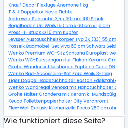
Knauf Deco-Flexfuge Anemone 1 kg
T & J Doppeltor Nevio Fichte
Andrewex Schraube 3,5 x 30 mm 100 Stück
Regalboden Uni Weiß 150 cm x 60 cm x 1,6 cm
Press-T-Stück Ø 15 mm Kupfer
Leysser Austauschheizkörper Typ 3K (33) 55 cm x 14
Posseik Badmöbel-Set Viva 60 cm Schwarz Seidenglan
Wenko Premium WC-Sitz Santana Duroplast weiß mi
Wenko WC-Bürstengarnitur Flakon Keramik Grau
Grohe Wandanschlussbogen Euphoria Cube DN 15
Wenko Bad-Accessoire-Set Faro Weiß 3-teilig
Tiger Doppel-Badetuchhalter Boston Edelstahl gebü
Wenko Wandregal Venosa mit Handtuchhalter Glas E
Grohe Halter Grandera mit Keramik-Mundspülglas 
Keuco Toilettenpapierhalter City Verchromt
Flex-Well Exclusiv Küchenzeile Focus 280 cm ohne E
Wie funktioniert diese Seite?