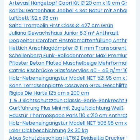
Artevasi Hängetopf Capri Kit Ø 20 cm x 19 cm Grün
Karibu Gartenhaus Jeebel 4 Set Natur mit Anbaudac
Luftbett 192 x 98 cm
Salta Trampolin First Class Ø 427 cm Grün
Juliana Gewächshaus Junior 8,3 m² Anthrazit
Doppeltor Comfort Einstabmattenfüllung Anthrazit 
Hettich Anschlagdämpfer Ø 11 mm Transparent Selb
Schellenberg Funk-Rolladenmotor Maxi Premium 20
Pflaster Beton Plateo Muschelbeige Mehrformat
Catnic Rissbrücke Glasfaservlies 40 - 45 g/m² 10 cm 
Holz-Nebeneingangstür Modell NET 521 98 cm x 200 c
Kann Terrassenplatte Casavera Grau Geschliffen 60
Rigips Die Harte 125 cm x 200 cm
T & J Sichtschutzzaun Classic-Serie-Senkrecht Ranki 
Gurtführung Plus Mini mit Zugluftdichtung Weiß
Haustür ThermoSpace Paris 110 x 210 cm Anthrazit An
Holz-Nebeneingangstür Modell NET 506 98 cm x 200 c
Laier Dickbeschichtung 2K 30 kg
Abus Schutzbeschlag HLT612 Beidseitig Drücker 52 