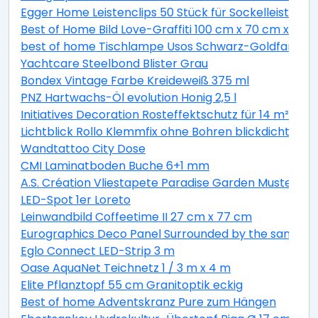
Egger Home Leistenclips 50 Stück für Sockelleisten 
Best of Home Bild Love-Graffiti 100 cm x 70 cm x 3,5 
best of home Tischlampe Usos Schwarz-Goldfarben 
Yachtcare Steelbond Blister Grau
Bondex Vintage Farbe Kreideweiß 375 ml
PNZ Hartwachs-Öl evolution Honig 2,5 l
Initiatives Decoration Rosteffektschutz für 14 m² Stre
Lichtblick Rollo Klemmfix ohne Bohren blickdicht Re
Wandtattoo City Dose
CMI Laminatboden Buche 6+1 mm
A.S. Création Vliestapete Paradise Garden Muster ka
LED-Spot 1er Loreto
Leinwandbild Coffeetime II 27 cm x 77 cm
Eurographics Deco Panel Surrounded by the sand II 
Eglo Connect LED-Strip 3 m
Oase AquaNet Teichnetz 1 / 3 m x 4 m
Elite Pflanztopf 55 cm Granitoptik eckig
Best of home Adventskranz Pure zum Hängen