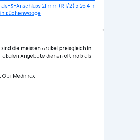
g
de-S-Anschluss 21 mm (R 1/2) x 26,4 mm (R 3/4) mit Ros
il Edelstahl Glatt
rin Küchenwaage
sind die meisten Artikel preisgleich in
e lokalen Angebote dienen oftmals als
, Obi, Medimax