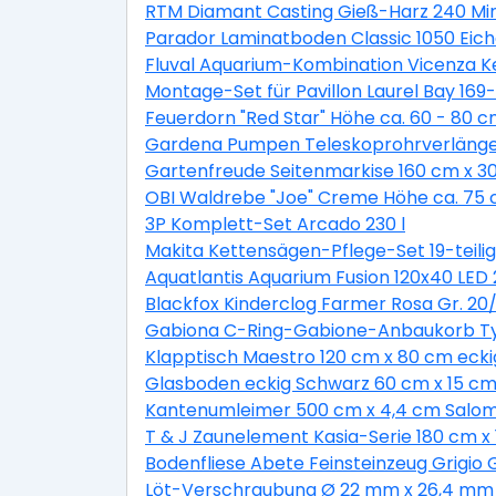
RTM Diamant Casting Gieß-Harz 240 Min
Parador Laminatboden Classic 1050 Eic
Fluval Aquarium-Kombination Vicenza K
Montage-Set für Pavillon Laurel Bay 169-t
Feuerdorn "Red Star" Höhe ca. 60 - 80 c
Gardena Pumpen Teleskoprohrverläng
Gartenfreude Seitenmarkise 160 cm x 3
OBI Waldrebe "Joe" Creme Höhe ca. 75 c
3P Komplett-Set Arcado 230 l
Makita Kettensägen-Pflege-Set 19-teilig
Aquatlantis Aquarium Fusion 120x40 LED 
Blackfox Kinderclog Farmer Rosa Gr. 20/
Gabiona C-Ring-Gabione-Anbaukorb Typ
Klapptisch Maestro 120 cm x 80 cm eckig
Glasboden eckig Schwarz 60 cm x 15 cm 
Kantenumleimer 500 cm x 4,4 cm Salom
T & J Zaunelement Kasia-Serie 180 cm x 
Bodenfliese Abete Feinsteinzeug Grigio 
Löt-Verschraubung Ø 22 mm x 26,4 mm 