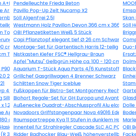
 A+B 0,5 kg
Pendelleuchte Frieda Beton
MOON
he Artdéco Landhausdiele V-Fuge
Pavillo Pop-Up Zelt Nucamp X2
Emsa
ernbuche 260 l
Söll AlgenFrei 2,5l
Skan 
eilig
Westmann Holz Pavillon Devon 366 cm x 366 cm
Söll 
m Topf ca. 2 l Pyracantha
OBI Pflanzetiketten Weiß 5 Stück
Brigg
erung
Capi Pflanztopf elegant tief Ø 26 cm Schwarz
Compo
00 cm Anthrazit
Montage-Set für Gartentisch Harris 12-teilig
Duo-B
m Topf ca. 2,25 l Clematis
Nistkasten Kiefer FSC® Hellgrau-Braun
Ersat
Apfel "Mutsu" Gelbgrün Höhe ca. 100 - 120 cm Topf c
Dolma
 P90211
Aquarium T-Stück Aqua Parts 4/6 Kunststoff 2 Stüc
Black
2.0 224 l Esche-Weiß
Grillchef Gasgrillwagen 4 Brenner Schwarz
Einh
21
Schlitten Snow Tiger Iceblue
Stamm
 4 60 x 100 x 40 cm Maschenw 5 x 10 cm
Fußkappen für Bistro-Set Montgomery Rechteckig 
Garte
 Silber-Montpellier
Biohort Regale-Set für GH Europa und AvantGarde 
Glasd
x 1,2 cm
Außenecke Quadrat-Abschlussprofil Alu eloxiert Si
Doll
e Apricot (SL723 C)
Novadoors Griffstangenpaar Nova 49016 Edelstahlo
Boden
180 cm Graulasiert
Raumspartreppe Kya 11 Stufen in dunklem Holz inkl.
Marle
Glasiert 30 cm x 60 cm
Innenteil für Strahlregler Cascade SLC AC PCA M22 
OBI B
(R 3/4) Rotguss
Ridder Badhocker Blau-Weiß höhenverstellbar roti
Facke