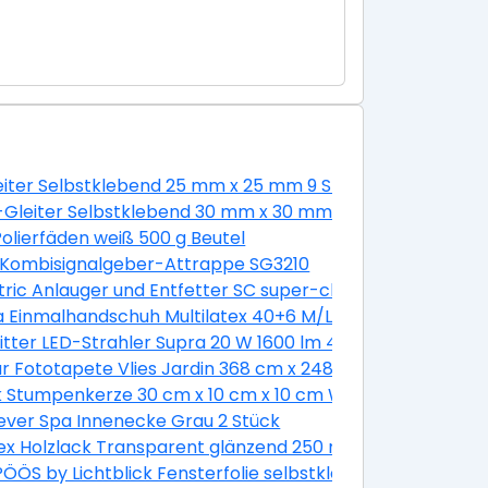
leiter Selbstklebend 25 mm x 25 mm 9 Stück Weiß
estift Gluey
-Gleiter Selbstklebend 30 mm x 30 mm 4 Stück
 Schlitz 8 Stück mit Muttern
olierfäden weiß 500 g Beutel
 Kombisignalgeber-Attrappe SG3210
mm
ric Anlauger und Entfetter SC super-clean 500 g
a Einmalhandschuh Multilatex 40+6 M/L
itter LED-Strahler Supra 20 W 1600 lm 4000 K IP65 Anthra
Länge 900 mm
 Fototapete Vlies Jardin 368 cm x 248 cm
-er Pack
k Stumpenkerze 30 cm x 10 cm x 10 cm Weiß
ever Spa Innenecke Grau 2 Stück
g Hellblau-Dunkelblau
x Holzlack Transparent glänzend 250 ml
ÖS by Lichtblick Fensterfolie selbstklebend Sichtschut