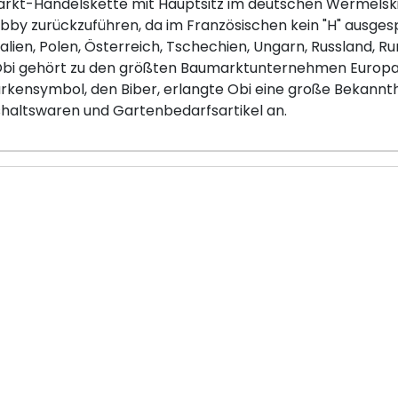
arkt-Handelskette mit Hauptsitz im deutschen Wermelskir
by zurückzuführen, da im Französischen kein "H" ausgesp
talien, Polen, Österreich, Tschechien, Ungarn, Russland, R
 Obi gehört zu den größten Baumarktunternehmen Europas
rkensymbol, den Biber, erlangte Obi eine große Bekannth
haltswaren und Gartenbedarfsartikel an.