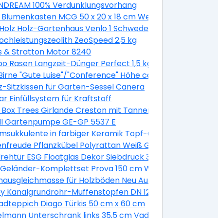
DREAM 100% Verdunklungsvorhang
 Blumenkasten MCG 50 x 20 x 18 cm Weiß
Holz Holz-Gartenhaus Venlo 1 Schwedenrot B x T 250 cm
Hochleistungszeolith ZeoSpeed 2,5 kg
s & Stratton Motor 8240
 Rasen Langzeit-Dünger Perfect 1,5 kg
irne "Gute Luise"/"Conference" Höhe ca. 120 - 140 cm Topf
z-Sitzkissen für Garten-Sessel Canera
a. 7,5 l Malus domestica
r Einfüllsystem für Kraftstoff
k
 Box Trees Girlande Creston mit Tannenzapfen und Beer
ell Gartenpumpe GE-GP 5537 E
sukkulente in farbiger Keramik Topf-Ø ca. 13 cm
2 Stück
nfreude Pflanzkübel Polyrattan Weiß Größe XL 3er-Set
verzinkt
rehtür ESG Floatglas Dekor Siebdruck 36/31 DIN Links 197
lber glänzend 10 mm
e Geländer-Komplettset Prova 150 cm Wandmontage We
ptik
ausgleichmasse für Holzböden Neu Auf Alt 20 kg
 Geländer in Grau
y Kanalgrundrohr-Muffenstopfen DN 125
/ M24 Kunststoff 2 Stück
adteppich Diago Türkis 50 cm x 60 cm
erend
lmann Unterschrank links 35,5 cm Vadea Pinie-Weiß