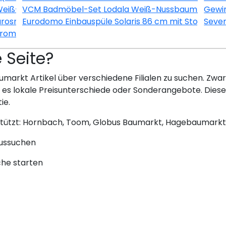
Weiß-Esche
VCM Badmöbel-Set Lodala Weiß-Nussbaum 5-teili
Gewin
urosmart CE Chrom
Eurodomo Einbauspüle Solaris 86 cm mit Stopfenvent
Seve
hrom-Schwarz
e Seite?
umarkt Artikel über verschiedene Filialen zu suchen. Zwar 
bt es lokale Preisunterschiede oder Sonderangebote. Dies
ie.
stützt: Hornbach, Toom, Globus Baumarkt, Hagebaumarkt
aussuchen
che starten