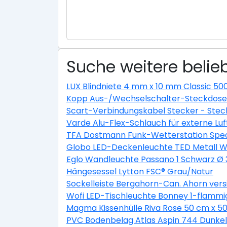
Suche weitere belieb
LUX Blindniete 4 mm x 10 mm Classic 50
Kopp Aus-/Wechselschalter-Steckdosen
Scart-Verbindungskabel Stecker - Stec
Varde Alu-Flex-Schlauch für externe L
TFA Dostmann Funk-Wetterstation Spec
Globo LED-Deckenleuchte TED Metall We
Eglo Wandleuchte Passano 1 Schwarz Ø
Hängesessel Lytton FSC® Grau/Natur
Sockelleiste Bergahorn-Can. Ahorn ver
Wofi LED-Tischleuchte Bonney 1-flammi
Magma Kissenhülle Riva Rose 50 cm x 5
PVC Bodenbelag Atlas Aspin 744 Dunkel