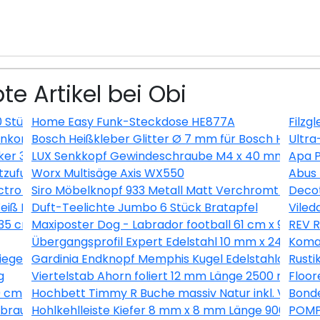
te Artikel bei Obi
0 Stück
Home Easy Funk-Steckdose HE877A
Filzg
kombination Nautic Senkrecht Anthrazit
Bosch Heißkleber Glitter Ø 7 mm für Bosch Heißkleb
Ultra
ker 3 m Schwarz
LUX Senkkopf Gewindeschraube M4 x 40 mm Verzinkt
Apa P
uftzufuhr Länge 200-250 cm, Ø80 mm
Worx Multisäge Axis WX550
Abus
tro Silber
Siro Möbelknopf 933 Metall Matt Verchromt Ø 15 
Decot
iß EEK: A+
Duft-Teelichte Jumbo 6 Stück Bratapfel
Viled
 35 cm
Maxiposter Dog - Labrador football 61 cm x 91,5 cm
REV R
Übergangsprofil Expert Edelstahl 10 mm x 24 mm 
Komar
siegelt 39 mm x 19 mm x Länge 2500 mm
Gardinia Endknopf Memphis Kugel Edelstahloptik 2
Rusti
g
Viertelstab Ahorn foliert 12 mm Länge 2500 mm
Floor
0 cm
Hochbett Timmy R Buche massiv Natur inkl. Vorhan
Bonde
braun 200 cm breit
Hohlkehlleiste Kiefer 8 mm x 8 mm Länge 900 mm
POMPÖ