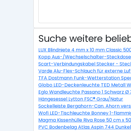
Suche weitere belieb
LUX Blindniete 4 mm x 10 mm Classic 50
Kopp Aus-/Wechselschalter-Steckdosen
Scart-Verbindungskabel Stecker - Stec
Varde Alu-Flex-Schlauch für externe L
TFA Dostmann Funk-Wetterstation Spec
Globo LED-Deckenleuchte TED Metall We
Eglo Wandleuchte Passano 1 Schwarz Ø
Hängesessel Lytton FSC® Grau/Natur
Sockelleiste Bergahorn-Can. Ahorn ver
Wofi LED-Tischleuchte Bonney 1-flammi
Magma Kissenhülle Riva Rose 50 cm x 5
PVC Bodenbelag Atlas Aspin 744 Dunkel