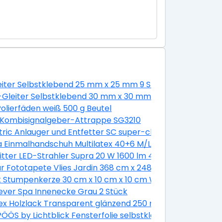
leiter Selbstklebend 25 mm x 25 mm 9 Stück Weiß
estift Gluey
-Gleiter Selbstklebend 30 mm x 30 mm 4 Stück
 Schlitz 8 Stück mit Muttern
olierfäden weiß 500 g Beutel
 Kombisignalgeber-Attrappe SG3210
mm
ric Anlauger und Entfetter SC super-clean 500 g
a Einmalhandschuh Multilatex 40+6 M/L
itter LED-Strahler Supra 20 W 1600 lm 4000 K IP65 Anthra
Länge 900 mm
 Fototapete Vlies Jardin 368 cm x 248 cm
-er Pack
k Stumpenkerze 30 cm x 10 cm x 10 cm Weiß
ever Spa Innenecke Grau 2 Stück
g Hellblau-Dunkelblau
x Holzlack Transparent glänzend 250 ml
ÖS by Lichtblick Fensterfolie selbstklebend Sichtschut