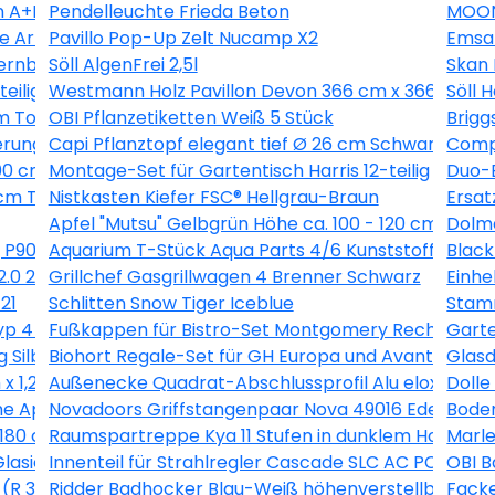
 A+B 0,5 kg
Pendelleuchte Frieda Beton
MOON
he Artdéco Landhausdiele V-Fuge
Pavillo Pop-Up Zelt Nucamp X2
Emsa
ernbuche 260 l
Söll AlgenFrei 2,5l
Skan 
eilig
Westmann Holz Pavillon Devon 366 cm x 366 cm
Söll 
m Topf ca. 2 l Pyracantha
OBI Pflanzetiketten Weiß 5 Stück
Brigg
erung
Capi Pflanztopf elegant tief Ø 26 cm Schwarz
Compo
00 cm Anthrazit
Montage-Set für Gartentisch Harris 12-teilig
Duo-B
m Topf ca. 2,25 l Clematis
Nistkasten Kiefer FSC® Hellgrau-Braun
Ersat
Apfel "Mutsu" Gelbgrün Höhe ca. 100 - 120 cm Topf c
Dolma
 P90211
Aquarium T-Stück Aqua Parts 4/6 Kunststoff 2 Stüc
Black
2.0 224 l Esche-Weiß
Grillchef Gasgrillwagen 4 Brenner Schwarz
Einh
21
Schlitten Snow Tiger Iceblue
Stamm
 4 60 x 100 x 40 cm Maschenw 5 x 10 cm
Fußkappen für Bistro-Set Montgomery Rechteckig 
Garte
 Silber-Montpellier
Biohort Regale-Set für GH Europa und AvantGarde 
Glasd
x 1,2 cm
Außenecke Quadrat-Abschlussprofil Alu eloxiert Si
Doll
e Apricot (SL723 C)
Novadoors Griffstangenpaar Nova 49016 Edelstahlo
Boden
180 cm Graulasiert
Raumspartreppe Kya 11 Stufen in dunklem Holz inkl.
Marle
Glasiert 30 cm x 60 cm
Innenteil für Strahlregler Cascade SLC AC PCA M22 
OBI B
(R 3/4) Rotguss
Ridder Badhocker Blau-Weiß höhenverstellbar roti
Facke