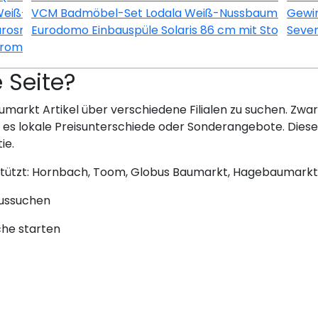
Weiß-Esche
VCM Badmöbel-Set Lodala Weiß-Nussbaum 5-teili
Gewin
urosmart CE Chrom
Eurodomo Einbauspüle Solaris 86 cm mit Stopfenvent
Seve
hrom-Schwarz
e Seite?
umarkt Artikel über verschiedene Filialen zu suchen. Zwar 
bt es lokale Preisunterschiede oder Sonderangebote. Dies
ie.
stützt: Hornbach, Toom, Globus Baumarkt, Hagebaumarkt
aussuchen
che starten