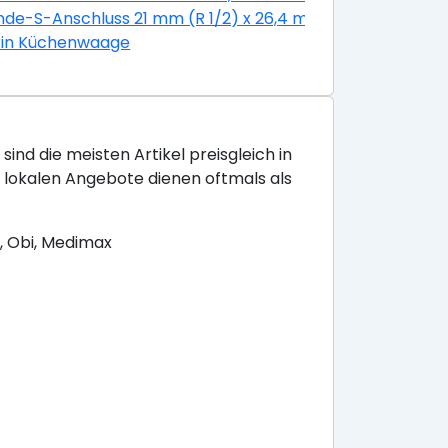
g
de-S-Anschluss 21 mm (R 1/2) x 26,4 mm (R 3/4) mit Ros
il Edelstahl Glatt
rin Küchenwaage
sind die meisten Artikel preisgleich in
e lokalen Angebote dienen oftmals als
, Obi, Medimax