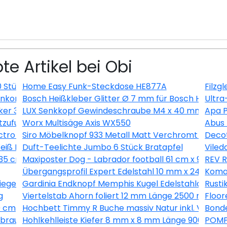
te Artikel bei Obi
0 Stück
Home Easy Funk-Steckdose HE877A
Filzg
kombination Nautic Senkrecht Anthrazit
Bosch Heißkleber Glitter Ø 7 mm für Bosch Heißkleb
Ultra
ker 3 m Schwarz
LUX Senkkopf Gewindeschraube M4 x 40 mm Verzinkt
Apa P
uftzufuhr Länge 200-250 cm, Ø80 mm
Worx Multisäge Axis WX550
Abus
tro Silber
Siro Möbelknopf 933 Metall Matt Verchromt Ø 15 
Decot
iß EEK: A+
Duft-Teelichte Jumbo 6 Stück Bratapfel
Viled
 35 cm
Maxiposter Dog - Labrador football 61 cm x 91,5 cm
REV R
Übergangsprofil Expert Edelstahl 10 mm x 24 mm 
Komar
siegelt 39 mm x 19 mm x Länge 2500 mm
Gardinia Endknopf Memphis Kugel Edelstahloptik 2
Rusti
g
Viertelstab Ahorn foliert 12 mm Länge 2500 mm
Floor
0 cm
Hochbett Timmy R Buche massiv Natur inkl. Vorhan
Bonde
braun 200 cm breit
Hohlkehlleiste Kiefer 8 mm x 8 mm Länge 900 mm
POMPÖ