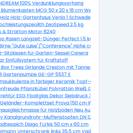
DREAM 100% Verdunklungsvorhang
 Blumenkasten MCG 50 x 20 x 18 cm Weiß
Holz Holz-Gartenhaus Venlo 1 Schwedenrot B x T 250 cm
Hochleistungszeolith ZeoSpeed 2,5 kg
s & Stratton Motor 8240
 Rasen Langzeit-Dünger Perfect 1,5 kg
irne "Gute Luise"/"Conference" Höhe ca. 120 - 140 cm Topf
z-Sitzkissen für Garten-Sessel Canera
a. 7,5 l Malus domestica
r Einfüllsystem für Kraftstoff
k
 Box Trees Girlande Creston mit Tannenzapfen und Beer
ell Gartenpumpe GE-GP 5537 E
sukkulente in farbiger Keramik Topf-Ø ca. 13 cm
2 Stück
nfreude Pflanzkübel Polyrattan Weiß Größe XL 3er-Set
verzinkt
rehtür ESG Floatglas Dekor Siebdruck 36/31 DIN Links 197
lber glänzend 10 mm
e Geländer-Komplettset Prova 150 cm Wandmontage We
ptik
ausgleichmasse für Holzböden Neu Auf Alt 20 kg
 Geländer in Grau
y Kanalgrundrohr-Muffenstopfen DN 125
/ M24 Kunststoff 2 Stück
adteppich Diago Türkis 50 cm x 60 cm
erend
lmann Unterschrank links 35,5 cm Vadea Pinie-Weiß