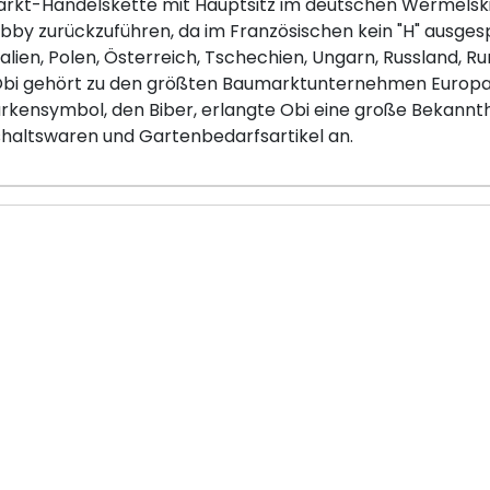
arkt-Handelskette mit Hauptsitz im deutschen Wermelskir
by zurückzuführen, da im Französischen kein "H" ausgesp
talien, Polen, Österreich, Tschechien, Ungarn, Russland, R
 Obi gehört zu den größten Baumarktunternehmen Europas
rkensymbol, den Biber, erlangte Obi eine große Bekannth
haltswaren und Gartenbedarfsartikel an.