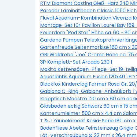
RTM Diamant Casting Gieß-Harz 240 Min
Parador Laminatboden Classic 1050 Eic
Fluval Aquarium-Kombination Vicenza K
Montage-Set für Pavillon Laurel Bay 169-t
Feuerdorn "Red Star" Höhe ca. 60 - 80 c
Gardena Pumpen Teleskoprohrverläng
Gartenfreude Seitenmarkise 160 cm x 3
OBI Waldrebe "Joe" Creme Höhe ca. 75 c
3P Komplett-Set Arcado 230 l
Makita Kettensägen-Pflege-Set 19-teilig
Aquatlantis Aquarium Fusion 120x40 LED 
Blackfox Kinderclog Farmer Rosa Gr. 20/
Gabiona C-Ring-Gabione-Anbaukorb Typ
Klapptisch Maestro 120 cm x 80 cm eckig
Glasboden eckig Schwarz 60 cm x 15 cm 
Kantenumleimer 500 cm x 4,4 cm Salom
T & J Zaunelement Kasia-Serie 180 cm x 
Bodenfliese Abete Feinsteinzeug Grigio 
Löt-Verschraubung Ø 22 mm x 26,4 mm 