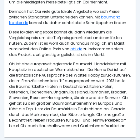
um die niedrigsten Preise beteiligt sich Obi hier nicht.
Dennoch hat Obi viele gute lokale Angebote, wo sich Preise
zwischen Standorten unterscheiden können. Mit
baumarkt-
tracker.de
kannst du daher echte lokale Schnäppchen finden.
Diese lokalen Angebote kannst du dann wiederum als
Vergleichspreis um die Tiefpreisgarantie bei anderen Ketten
nutzen. Zudem ist es wohl auch durchaus möglich, im Markt
zumindest den Online-Preis von
obi.de
zu bekommen sofern
das Produkt dort günstiger gelistet ist als im Markt.
Obi ist eine europaweit agierende Baumarkt-Handelskette mit
Hauptsitz im deutschen Wermelskirchen. Der Name Obi ist auf
die französische Aussprache des Wortes Hobby zurückzuführen,
da im Französischen kein "H" ausgesprochen wird. 2013 hatte
die Baumarktkette Filialen in Deutschland, Italien, Polen,
Österreich, Tschechien, Ungarn, Russland, Rumänien, Kroatien,
Slowenien, Bosnien-Herzegowina, Ukraine und der Schweiz. Obi
gehört zu den größten Baumarktunternehmen Europas und
führt die Top-Liste der Baumärkte in Deutschland an. Gerade
durch das Markensymbol, den Biber, erlangte Obi eine große
Bekanntheit. Neben Produkten für Bau- und Heimwerkerbedarf
bietet Obi auch Haushaltswaren und Gartenbedarfsartikel an.