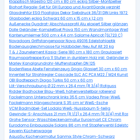
Klapptisch Maestro 120 cm x 80 cm eckig Silber-Montpellier
Biohort Regale-Set für GH Europa und AvantGarde verzinkt
Glasdrehtür ESG Floatglas Dekor Siebdruck 36/31 DIN Links 1972 x 70
Glasboden eckig Schwarz 60 cm x 15 cm x 1,2 cm
Außenecke Quadrat-Abschlussprofil Alu eloxiert Silber glänzend 10
Dolle Geländer-Komplettset Prova 150 cm Wandmontage Weiß
Kantenumleimer 500 cm x 4,4 cm Salome Apricot (SL723 C)
Novadoors Griffstangenpaar Nova 49016 Edelstahloptik
Bodenausgleichmasse für Holzböden Neu Auf Alt 20 kg
T & J Zaunelement Kasia-Serie 180 cm x 180 cm Graulasiert
Raumspartreppe Kya 11 Stufen in dunklem Holz inkl. Geländer in Grau
Marley Kanalgrundrohr-Muffenstopfen DN 125
Bodenfliese Abete Feinsteinzeug Grigio Glasiert 30 cm x 60 cm
Innenteil für Strahlregler Cascade SLC AC PCA M22 / M24 Kunststoff 2
OBI Badteppich Diago Türkis 50 cm x 60 cm
Löt-Verschraubung Ø 22 mm x 26,4 mm (R 3/4) Rotguss
Ridder Badhocker Blau-Weiß höhenverstellbar rotierend
Fackelmann Unterschrank links 35,5 cm Vadea Pinie-Weiß
Fackelmann Hängeschrank S 35 cm ix! Weiß-Esche
VCM Badmöbel-Set Lodala Weiß-Nussbaum 5-teilig
Gewinde-S-Anschluss 21 mm (R 1/2) x 26,4 mm (R 3/4) mit Rosette
Grohe Sensor-Waschbeckenarmatur Eurosmart CE Chrom
Eurodomo Einbauspüle Solaris 86 cm mit Stopfenventil Edelstahl Gla
Severin Küchenwaage
AquaSu Küchenarmatur Sanmix Style Chrom-Schwarz