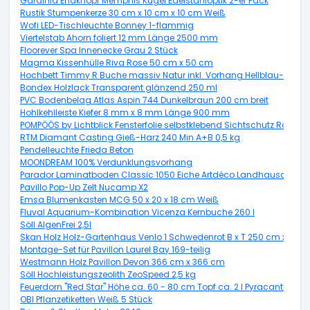
Gardinia Endknopf Memphis Kugel Edelstahloptik 2-er Pack
Rustik Stumpenkerze 30 cm x 10 cm x 10 cm Weiß
Wofi LED-Tischleuchte Bonney 1-flammig
Viertelstab Ahorn foliert 12 mm Länge 2500 mm
Floorever Spa Innenecke Grau 2 Stück
Magma Kissenhülle Riva Rose 50 cm x 50 cm
Hochbett Timmy R Buche massiv Natur inkl. Vorhang Hellblau-Dunke
Bondex Holzlack Transparent glänzend 250 ml
PVC Bodenbelag Atlas Aspin 744 Dunkelbraun 200 cm breit
Hohlkehlleiste Kiefer 8 mm x 8 mm Länge 900 mm
POMPÖÖS by Lichtblick Fensterfolie selbstklebend Sichtschutz Rot 50
RTM Diamant Casting Gieß-Harz 240 Min A+B 0,5 kg
Pendelleuchte Frieda Beton
MOONDREAM 100% Verdunklungsvorhang
Parador Laminatboden Classic 1050 Eiche Artdéco Landhausdiele 
Pavillo Pop-Up Zelt Nucamp X2
Emsa Blumenkasten MCG 50 x 20 x 18 cm Weiß
Fluval Aquarium-Kombination Vicenza Kernbuche 260 l
Söll AlgenFrei 2,5l
Skan Holz Holz-Gartenhaus Venlo 1 Schwedenrot B x T 250 cm x 250
Montage-Set für Pavillon Laurel Bay 169-teilig
Westmann Holz Pavillon Devon 366 cm x 366 cm
Söll Hochleistungszeolith ZeoSpeed 2,5 kg
Feuerdorn "Red Star" Höhe ca. 60 - 80 cm Topf ca. 2 l Pyracantha
OBI Pflanzetiketten Weiß 5 Stück