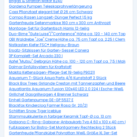
Briggs & Stratton Motor 8240
Gardena Pumpen Teleskoprohrverlängerung
Capi Pflanztopf elegant tief Ø 26 cm Schwarz
Compo Rasen Langzeit-Dünger Perfect 1,5 kg
Gartenfreude Seitenmarkise 160 cm x 300 cm Anthrazit
Montage-Set für Gartentisch Harris 12-teilig
Duo-Birne "Gute Luise"/"Conference" Höhe ca. 120 - 140 cm Topf ca. 7,
OBI Waldrebe "Joe" Creme Höhe ca. 75 cm Topf ca. 2,25 l Clematis
Nistkasten Kiefer FSC® Hellgrau-Braun
Ersatz-Sitzkissen für Garten-Sessel Canera
3P Komplett-Set Arcado 230 l
Apfel "Mutsu" Gelbgrün Höhe ca. 100 - 120 cm Topf ca. 7,5 l Malus d
Dolmar Einfüllsystem für Kraftstoff
Makita Kettensägen-Pflege-Set 19-teilig P90211
Aquarium T-Stück Aqua Parts 4/6 Kunststoff 2 Stück
Black Box Trees Girlande Creston mit Tannenzapfen und Beeren Grün
Aquatlantis Aquarium Fusion 120x40 LED 2.0 224 l Esche-Weiß
Grillchef Gasgrillwagen 4 Brenner Schwarz
Einhell Gartenpumpe GE-GP 5537 E
Blackfox Kinderclog Farmer Rosa Gr. 20/21
Schlitten Snow Tiger Iceblue
Stammsukkulente in farbiger Keramik Topf-Ø ca. 13 cm
Gabiona C-Ring-Gabione-Anbaukorb Typ 4 60 x 100 x 40 cm Masch
Fußkappen für Bistro-Set Montgomery Rechteckig 2 Stück
Gartenfreude Pflanzkübel Polyrattan Weiß Größe XL 3er-Set