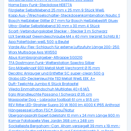
Home Easy Funk-Steckdose HE877A
Filzgleiter Selbstklebend 25 mm x 25 mm 9 Stück Weiß
Kopp Aus-/Wechselschalter-Steckdosenkombination Nautic Senkrech
Bosch Heißkleber Glitter Ø 7 mm für Bosch Heißklebestift Gluey
Ultra-Gleiter Selbstklebend 30 mm x 30 mm 4 Stück
Scart-Verbindungskabel Stecker - Stecker 3 m Schwarz
LUX Senkkopf Gewindeschraube M4 x 40 mm Verzinkt Schlitz 8 Stück 
Apa Polierfäden weiß 500 g Beutel
Varde Alu-Flex-Schlauch für externe Luftzufuhr Länge 200-250 cm,
Worx Multisäge Axis WX550
Abus Kombisignalgeber-Attrappe SG3210
TFA Dostmann Funk-Wetterstation Spectro Silber
Siro Möbelknopf 933 Metall Matt Verchromt Ø 15 mm
Decotric Anlauger und Entfetter SC super-clean 500 g
Globo LED-Deckenleuchte TED Metall Weiß EEK: A+
Duft-Teelichte Jumbo 6 Stück Bratapfel
Vileda Einmalhandschuh Multilatex 40+6 M/L
Eglo Wandleuchte Passano 1 Schwarz Ø 35 cm
Maxiposter Dog - Labrador football 61 cm x 91,5 cm
REV Ritter LED-Strahler Supra 20 W 1600 lm 4000 K IP65 Anthrazit
Hängesessel Lytton FSC® Grau/Natur
Übergangsprofil Expert Edelstahl 10 mm x 24 mm Länge 900 mm
Komar Fototapete Vlies Jardin 368 cm x 248 cm
Sockelleiste Bergahorn-Can. Ahorn versiegelt 39 mm x 19 mm x Lä