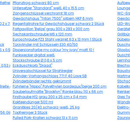
lfrei 2,5 l
Pflanztrog schwarz 80 cm
Aufbew
Untersetzer "Standard" weiß 40 x 15,5 cm
Lounge
Zangenschlüssel verchromt 18 cm
WC-Ers
Gewächshaus "Triton 7500" silbern HKP 6 mm
Gewäch
,2 x 73,6 cm
Regenfallrohre für Gewächshäuser schwarz 2 Stück
LED-Wa
Faltpavillon 'Belize' grau 300 x 283 x 300 cm
Geräteh
Sechskantschraube M6 x 120 mm
Grillbü
Euroschraube PZ3 Stahl verzinkt 6,3 x 13 mm 1 Stück
Dübels
ück
Türzylinder mit Schlüsseln E30 40/50
Duschw
05 x 0,53 m
Dispersionsfarbe my colour 'my ivory' matt 10 l
Glasbo
Funkwecker digital weiß
Duscht
Stockschraube Ø 0,6 x 5 cm
Leimho
x 0,53 m
Eckduschkorb "Draad"
Blechs
Universalschlüssel für Strahlregler
Bausto
Zylinder-Vorhangschloss 771 F 40 Love SB
Hartmet
Zylinderbänder rechts gekrümmt
Stichs
Breite 400 cm
Führleine "Hippo" Polyethylen bordeaux/beige 200 cm
Kabelka
Sauberlaufmatte "Brooklyn" Ranke blau 110 x 66 cm
Reinke
Firsthaube H12 grau 200 x 25 cm x 0,4 mm
Gies Ti
Kakteendünger 500 ml
Wandle
Granitkies 20/40 schwarz-weiß, 25 kg
Elektr
 56 Glieder
Topfreiniger 3 Stück
Gummib
Pulled Pork-Krallen schwarz 13 x 11 cm
Zaunpak