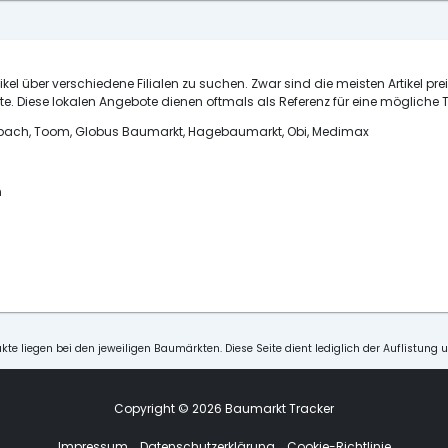
ikel über verschiedene Filialen zu suchen. Zwar sind die meisten Artikel pre
e. Diese lokalen Angebote dienen oftmals als Referenz für eine mögliche T
ornbach, Toom, Globus Baumarkt, Hagebaumarkt, Obi, Medimax
n
kte liegen bei den jeweiligen Baumärkten. Diese Seite dient lediglich der Auflistung 
Copyright © 2026 Baumarkt Tracker
Impressum
Datenschutzerklärung
Cookie-Richtlinie