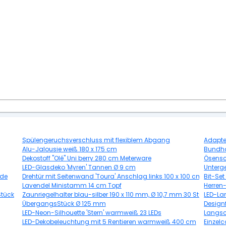
Spülengeruchsverschluss mit flexiblem Abgang
Adapte
Alu-Jalousie weiß 180 x 175 cm
Bundhos
Dekostoff "Olé" Uni berry 280 cm Meterware
Ösensc
LED-Glasdeko 'Myren' Tannen Ø 9 cm
Unterge
nde
Drehtür mit Seitenwand 'Toura' Anschlag links 100 x 100 cm
Bit-Set
Lavendel Ministamm 14 cm Topf
Herren-
Stück
Zaunriegelhalter blau-silber 190 x 110 mm, Ø 10,7 mm 30 Stück
LED-La
ÜbergangsStück Ø 125 mm
Design
LED-Neon-Silhouette 'Stern' warmweiß 23 LEDs
Langsc
LED-Dekobeleuchtung mit 5 Rentieren warmweiß 400 cm
Einzel