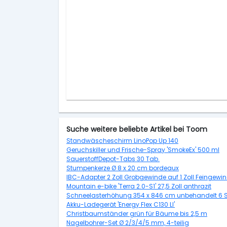
Suche weitere beliebte Artikel bei Toom
Standwäscheschirm LinoPop Up 140
Geruchskiller und Frische-Spray 'SmokeEx' 500 ml
SauerstoffDepot-Tabs 30 Tab.
Stumpenkerze Ø 8 x 20 cm bordeaux
IBC-Adapter 2 Zoll Grobgewinde auf 1 Zoll Feingewi
Mountain e-bike 'Terra 2.0-S1' 27,5 Zoll anthrazit
Schneelasterhöhung 354 x 846 cm unbehandelt 6 
Akku-Ladegerät 'Energy Flex C130 LI'
Christbaumständer grün für Bäume bis 2,5 m
Nagelbohrer-Set Ø 2/3/4/5 mm, 4-teilig