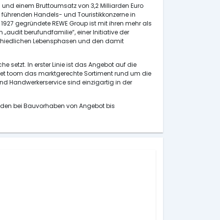
 und einem Bruttoumsatz von 3,2 Milliarden Euro
führenden Handels- und Touristikkonzerne in
1927 gegründete REWE Group ist mit ihren mehr als
„audit berufundfamilie“, einer Initiative der
erschiedlichen Lebensphasen und den damit
etzt. In erster Linie ist das Angebot auf die
ndet toom das marktgerechte Sortiment rund um die
 Handwerkerservice sind einzigartig in der
unden bei Bauvorhaben von Angebot bis