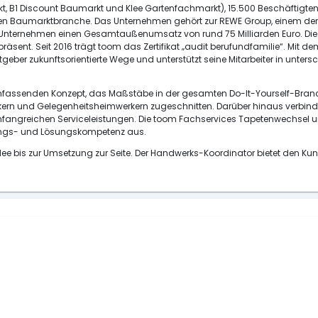
kt, B1 Discount Baumarkt und Klee Gartenfachmarkt), 15.500 Beschäftigten
en Baumarktbranche. Das Unternehmen gehört zur REWE Group, einem der 
 Unternehmen einen Gesamtaußenumsatz von rund 75 Milliarden Euro. Die 
ent. Seit 2016 trägt toom das Zertifikat „audit berufundfamilie“. Mit dem 
tgeber zukunftsorientierte Wege und unterstützt seine Mitarbeiter in unt
fassenden Konzept, das Maßstäbe in der gesamten Do-It-Yourself-Branche s
erkern und Gelegenheitsheimwerkern zugeschnitten. Darüber hinaus verbi
ngreichen Serviceleistungen. Die toom Fachservices Tapetenwechsel und
ungs- und Lösungskompetenz aus.
e bis zur Umsetzung zur Seite. Der Handwerks-Koordinator bietet den K