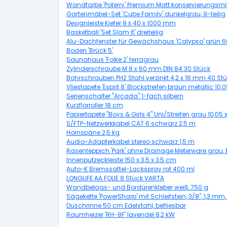
Wandfarbe 'Poterry' Premium Matt konservierungsmitte
Gartenmöbel-Set 'Cube Family' dunkelgrau, 9-teilig
Designleiste Kiefer 9 x 40 x 1000 mm
Basketball 'Set Slam It' dreiteilig
Alu-Dachfenster für Gewächshaus 'Calypso' grün 60
Boden 'Brück 5'
Saunahaus 'Folke 2' terragrau
Zylinderschraube M 6 x 60 mm DIN 84 30 Stück
Bohrschrauben PH2 Stahl verzinkt 4,2 x 16 mm 40 St
Vliestapete 'Esprit 8' Blockstreifen braun metallic 10,
Serienschalter "Arcada" 1-fach silbern
Kurzflorroller 18 cm
Papiertapete "Boys & Girls 4" Uni/Streifen grau 10,05 
S/FTP-Netzwerkkabel CAT 6 schwarz 2,5 m
Hornspäne 2,5 kg
Audio-Adapterkabel stereo schwarz 1,5 m
Rasenteppich 'Park' ohne Drainage Meterware grau, 
Innenputzeckleiste 150 x 3,5 x 3,5 cm
Auto-K Bremssattel-Lackspray rot 400 ml
LONGLIFE AA FOLIE 8 Stück VARTA
Wandbelags- und Bordürenkleber weiß 750 g
Sägekette 'PowerSharp' mit Schleifstein, 3/8", 1,3 mm,
Duschrinne 50 cm Edelstahl, befliesbar
Raumheizer 'RH-8F' lavendel 8,2 kW