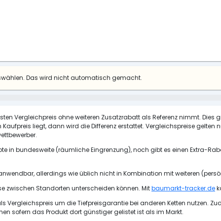
uswählen. Das wird nicht automatisch gemacht.
esten Vergleichpreis ohne weiteren Zusatzrabatt als Referenz nimmt. Dies g
Kaufpreis liegt, dann wird die Differenz erstattet. Vergleichspreise gelten
ettbewerber.
te in bundesweite (räumliche Eingrenzung), noch gibt es einen Extra-Raba
 anwendbar, allerdings wie üblich nicht in Kombination mit weiteren (pers
ise zwischen Standorten unterscheiden können. Mit
baumarkt-tracker.de
k
 Vergleichspreis um die Tiefpreisgarantie bei anderen Ketten nutzen. Z
 sofern das Produkt dort günstiger gelistet ist als im Markt.