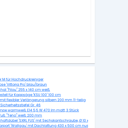
r M für Hochdruckreiniger
e 'Vittoria Pro' blau/braun
hal "Filou" 255 x 140 cm weiß
stell für Kappsäge 'KSU 100' 100 cm
 mit flexibler Verlängerung silbern 200 mm 11-teilig
Sicherheitsstiefel Gr. 46
mpe warmweiß E14 5,5 W 470 lm matt, 3 Stück
fuß "Teno" weiß 200 mm
haftdübel 'SXRL FUS' mit Sechskantschraube, Ø 10 x 60 mm, 50 Stück
carport 'Wallgau' mit Dachlattung 430 x 500 cm nussbaum