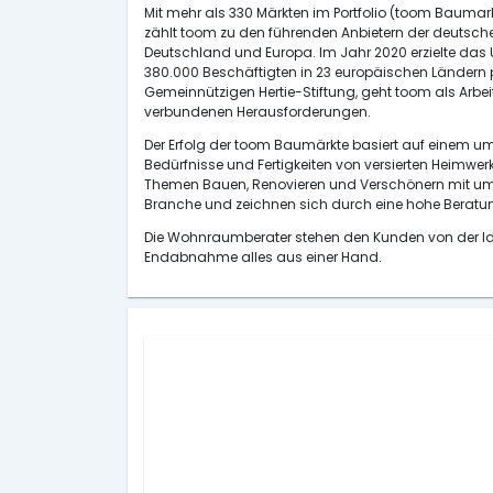
Mit mehr als 330 Märkten im Portfolio (toom Baumar
zählt toom zu den führenden Anbietern der deutsch
Deutschland und Europa. Im Jahr 2020 erzielte das
380.000 Beschäftigten in 23 europäischen Ländern präs
Gemeinnützigen Hertie-Stiftung, geht toom als Arbei
verbundenen Herausforderungen.
Der Erfolg der toom Baumärkte basiert auf einem um
Bedürfnisse und Fertigkeiten von versierten Heimw
Themen Bauen, Renovieren und Verschönern mit umfa
Branche und zeichnen sich durch eine hohe Berat
Die Wohnraumberater stehen den Kunden von der Ide
Endabnahme alles aus einer Hand.