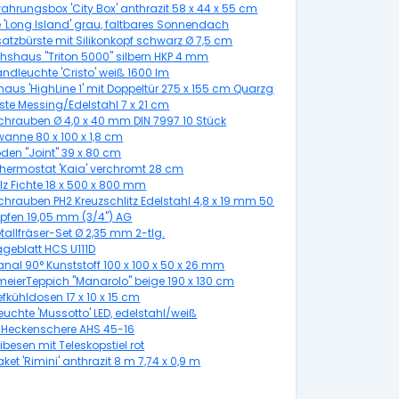
ahrungsbox 'City Box' anthrazit 58 x 44 x 55 cm
 'Long Island' grau, faltbares Sonnendach
atzbürste mit Silikonkopf schwarz Ø 7,5 cm
shaus "Triton 5000" silbern HKP 4 mm
ndleuchte 'Cristo' weiß 1600 lm
aus 'HighLine 1' mit Doppeltür 275 x 155 cm Quarzgrau metallic
rste Messing/Edelstahl 7 x 21 cm
chrauben Ø 4,0 x 40 mm DIN 7997 10 Stück
anne 80 x 100 x 1,8 cm
den "Joint" 39 x 80 cm
hermostat 'Kaia' verchromt 28 cm
lz Fichte 18 x 500 x 800 mm
chrauben PH2 Kreuzschlitz Edelstahl 4,8 x 19 mm 50 Stück
pfen 19,05 mm (3/4") AG
allfräser-Set Ø 2,35 mm 2-tlg.
ägeblatt HCS U111D
nal 90° Kunststoff 100 x 100 x 50 x 26 mm
meierTeppich "Manarolo" beige 190 x 130 cm
efkühldosen 17 x 10 x 15 cm
uchte 'Mussotto' LED, edelstahl/weiß
o-Heckenschere AHS 45-16
esen mit Teleskopstiel rot
et 'Rimini' anthrazit 8 m 7,74 x 0,9 m