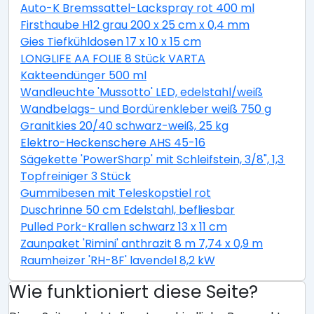
Auto-K Bremssattel-Lackspray rot 400 ml
Firsthaube H12 grau 200 x 25 cm x 0,4 mm
Gies Tiefkühldosen 17 x 10 x 15 cm
LONGLIFE AA FOLIE 8 Stück VARTA
Kakteendünger 500 ml
Wandleuchte 'Mussotto' LED, edelstahl/weiß
Wandbelags- und Bordürenkleber weiß 750 g
Granitkies 20/40 schwarz-weiß, 25 kg
Elektro-Heckenschere AHS 45-16
Sägekette 'PowerSharp' mit Schleifstein, 3/8", 1,3 mm,
Topfreiniger 3 Stück
Gummibesen mit Teleskopstiel rot
Duschrinne 50 cm Edelstahl, befliesbar
Pulled Pork-Krallen schwarz 13 x 11 cm
Zaunpaket 'Rimini' anthrazit 8 m 7,74 x 0,9 m
Raumheizer 'RH-8F' lavendel 8,2 kW
Wie funktioniert diese Seite?