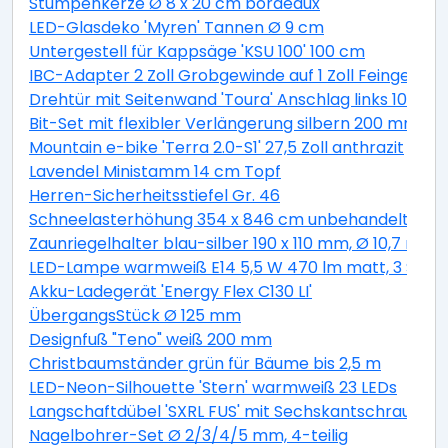
Stumpenkerze Ø 8 x 20 cm bordeaux
LED-Glasdeko 'Myren' Tannen Ø 9 cm
Untergestell für Kappsäge 'KSU 100' 100 cm
IBC-Adapter 2 Zoll Grobgewinde auf 1 Zoll Feingewind
Drehtür mit Seitenwand 'Toura' Anschlag links 100 x 
Bit-Set mit flexibler Verlängerung silbern 200 mm 11-t
Mountain e-bike 'Terra 2.0-S1' 27,5 Zoll anthrazit
Lavendel Ministamm 14 cm Topf
Herren-Sicherheitsstiefel Gr. 46
Schneelasterhöhung 354 x 846 cm unbehandelt 6 St
Zaunriegelhalter blau-silber 190 x 110 mm, Ø 10,7 mm 
LED-Lampe warmweiß E14 5,5 W 470 lm matt, 3 Stüc
Akku-Ladegerät 'Energy Flex C130 LI'
ÜbergangsStück Ø 125 mm
Designfuß "Teno" weiß 200 mm
Christbaumständer grün für Bäume bis 2,5 m
LED-Neon-Silhouette 'Stern' warmweiß 23 LEDs
Langschaftdübel 'SXRL FUS' mit Sechskantschraube, Ø
Nagelbohrer-Set Ø 2/3/4/5 mm, 4-teilig