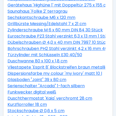
Gerätehaus 'HighLine 1' mit Doppeltür 275 x 155 cm Q
Saunahaus 'Folke 2' terragrau
Sechskantschraube M6 x 120 mm
Grillbürste Messing/Edelstahl 7 x 21 cm
Zylinderschraube M 6 x 60 mm DIN 84 30 Stück
Euroschraube PZ3 Stahl verzinkt 6,3 x 13 mm 1 Stück
Dübelschrauben Ø 4,0 x 40 mm DIN 7997 10 Stück
Bohrschrauben PH2 Stahl verzinkt 4,2 x 16 mm 40 Stü
Türzylinder mit Schlüsseln E30 40/50
Duschwanne 80 x 100 x 1,8 cm
Vliestapete 'Esprit 8' Blockstreifen braun metallic 10,
Dispersionsfarbe my colour 'my ivory' matt 10 l
Glasboden "Joint" 39 x 80 cm
Serienschalter "Arcada" 1-fach silbern
Funkwecker digital weiß
Duschthermostat 'Kaia' verchromt 28 cm
Kurzflorroller 18 cm
Stockschraube Ø 0,6 x 5 cm