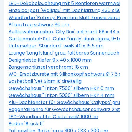
LED-Dekobeleuchtung mit 5 Rentieren warmweiß 4
Einzelcarport 'Wallgau' mit Dachlattung 430 x 500 
Wandfarbe 'Poterry' Premium Matt konservierungsmitt
Pflanztrog schwarz 80 cm
Aufbewahrungsbox 'City Box' anthrazit 58 x 44 x 55 
Gartenmöbel-Set 'Cube Family' dunkelgrau, 9-teilig
Untersetzer "Standard" weiß 40 x 15,5 cm
Lounge 'Long Island' grau, faltbares Sonnendach
Designleiste Kiefer 9 x 40 x 1000 mm
Zangenschlüssel verchromt 18 cm
WC-Ersatzbürste mit Silikonkopf schwarz Ø 7,5 cm
Basketball 'Set Slam It' dreiteilig
Gewächshaus "Triton 7500" silbern HKP 6 mm
Gewächshaus "Triton 5000" silbern HKP 4 mm
Alu-Dachfenster für Gewächshaus 'Calypso' grün 60,
Regenfallrohre für Gewächshäuser schwarz 2 Stück
LED-Wandleuchte 'Cristo' weiß 1600 lm
Boden 'Brück 5'
Faltpavillon 'Belize' grau 300 x 283 x 300 cm