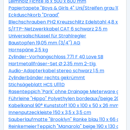
Leimholz Fichte 18 x 500 x 800 mm
Papiertapete "Boys & Girls 4" Uni/Streifen grau 10,05 
Eckduschkorb "Draad"
Blechschrauben PH2 Kreuzschlitz Edelstahl 4,8 x 19 
S/FTP-Netzwerkkabel CAT 6 schwarz 2,5 m
Universalschlüssel für Strahlregler
Baustopfen 19,05 mm (3/4") AG
Hornspäne 2,5 kg
Zylinder-Vorhangschloss 771 F 40 Love SB
Hartmetallfräser-Set Ø 2,35 mm 2-tlg.
Audio-Adapterkabel stereo schwarz 1,5 m
Zylinderbänder rechts gekrümmt
Stichsägeblatt HCS U111D
Rasenteppich 'Park' ohne Drainage Meterware grau, 
Führleine "Hippo" Polyethylen bordeaux/beige 200 c
Kabelkanal 90° Kunststoff 100 x 100 x 50 x 26 mm
Innenputzeckleiste 150 x 3,5 x 3,5 cm
Sauberlaufmatte "Brooklyn" Ranke blau 110 x 66 cm
ReinkemeierTeppich "Manarolo" beige 190 x 130 cm