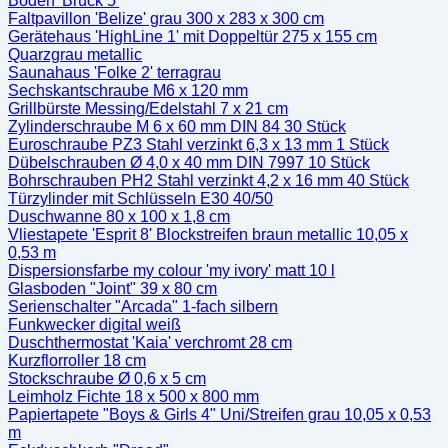
Boden 'Brück 5'
Faltpavillon 'Belize' grau 300 x 283 x 300 cm
Gerätehaus 'HighLine 1' mit Doppeltür 275 x 155 cm
Quarzgrau metallic
Saunahaus 'Folke 2' terragrau
Sechskantschraube M6 x 120 mm
Grillbürste Messing/Edelstahl 7 x 21 cm
Zylinderschraube M 6 x 60 mm DIN 84 30 Stück
Euroschraube PZ3 Stahl verzinkt 6,3 x 13 mm 1 Stück
Dübelschrauben Ø 4,0 x 40 mm DIN 7997 10 Stück
Bohrschrauben PH2 Stahl verzinkt 4,2 x 16 mm 40 Stück
Türzylinder mit Schlüsseln E30 40/50
Duschwanne 80 x 100 x 1,8 cm
Vliestapete 'Esprit 8' Blockstreifen braun metallic 10,05 x
0,53 m
Dispersionsfarbe my colour 'my ivory' matt 10 l
Glasboden "Joint" 39 x 80 cm
Serienschalter "Arcada" 1-fach silbern
Funkwecker digital weiß
Duschthermostat 'Kaia' verchromt 28 cm
Kurzflorroller 18 cm
Stockschraube Ø 0,6 x 5 cm
Leimholz Fichte 18 x 500 x 800 mm
Papiertapete "Boys & Girls 4" Uni/Streifen grau 10,05 x 0,53
m