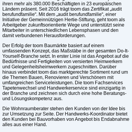
ihren mehr als 380.000 Beschäftigten in 23 europäischen
Ländern präsent. Seit 2016 trägt toom das Zertifikat „audit
berufundfamilie“. Mit dem „audit berufundfamilie“, einer
Initiative der Gemeinnützigen Hertie-Stiftung, geht toom als
Arbeitgeber zukunftsorientierte Wege und unterstützt seine
Mitarbeiter in unterschiedlichen Lebensphasen und den
damit verbundenen Herausforderungen.
Der Erfolg der toom Baumärkte basiert auf einem
umfassenden Konzept, das Maßstäbe in der gesamten Do-It-
Yourself-Branche setzt. In erster Linie ist das Angebot auf die
Bedürfnisse und Fertigkeiten von versierten Heimwerkern
und Gelegenheitsheimwerkern zugeschnitten. Darüber
hinaus verbindet toom das marktgerechte Sortiment rund um
die Themen Bauen, Renovieren und Verschönern mit
umfangreichen Serviceleistungen. Die toom Fachservices
Tapetenwechsel und Handwerkerservice sind einzigartig in
der Branche und zeichnen sich durch eine hohe Beratungs-
und Lösungskompetenz aus.
Die Wohnraumberater stehen den Kunden von der Idee bis
zur Umsetzung zur Seite. Der Handwerks-Koordinator bietet
den Kunden bei Bauvorhaben von Angebot bis Endabnahme
alles aus einer Hand.