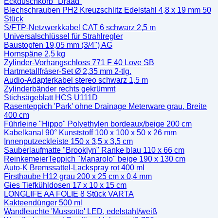
Eckduschkorb "Draad"
Blechschrauben PH2 Kreuzschlitz Edelstahl 4,8 x 19 mm 50
Stück
S/FTP-Netzwerkkabel CAT 6 schwarz 2,5 m
Universalschlüssel für Strahlregler
Baustopfen 19,05 mm (3/4") AG
Hornspäne 2,5 kg
Zylinder-Vorhangschloss 771 F 40 Love SB
Hartmetallfräser-Set Ø 2,35 mm 2-tlg.
Audio-Adapterkabel stereo schwarz 1,5 m
Zylinderbänder rechts gekrümmt
Stichsägeblatt HCS U111D
Rasenteppich 'Park' ohne Drainage Meterware grau, Breite
400 cm
Führleine "Hippo" Polyethylen bordeaux/beige 200 cm
Kabelkanal 90° Kunststoff 100 x 100 x 50 x 26 mm
Innenputzeckleiste 150 x 3,5 x 3,5 cm
Sauberlaufmatte "Brooklyn" Ranke blau 110 x 66 cm
ReinkemeierTeppich "Manarolo" beige 190 x 130 cm
Auto-K Bremssattel-Lackspray rot 400 ml
Firsthaube H12 grau 200 x 25 cm x 0,4 mm
Gies Tiefkühldosen 17 x 10 x 15 cm
LONGLIFE AA FOLIE 8 Stück VARTA
Kakteendünger 500 ml
Wandleuchte 'Mussotto' LED, edelstahl/weiß