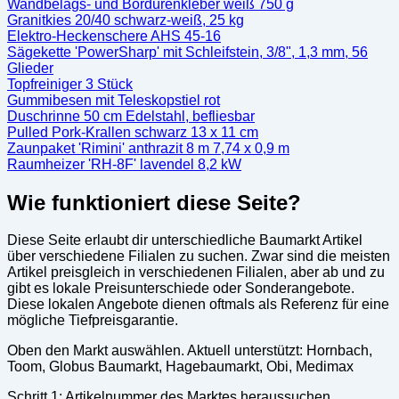
Wandbelags- und Bordürenkleber weiß 750 g
Granitkies 20/40 schwarz-weiß, 25 kg
Elektro-Heckenschere AHS 45-16
Sägekette 'PowerSharp' mit Schleifstein, 3/8", 1,3 mm, 56
Glieder
Topfreiniger 3 Stück
Gummibesen mit Teleskopstiel rot
Duschrinne 50 cm Edelstahl, befliesbar
Pulled Pork-Krallen schwarz 13 x 11 cm
Zaunpaket 'Rimini' anthrazit 8 m 7,74 x 0,9 m
Raumheizer 'RH-8F' lavendel 8,2 kW
Wie funktioniert diese Seite?
Diese Seite erlaubt dir unterschiedliche Baumarkt Artikel
über verschiedene Filialen zu suchen. Zwar sind die meisten
Artikel preisgleich in verschiedenen Filialen, aber ab und zu
gibt es lokale Preisunterschiede oder Sonderangebote.
Diese lokalen Angebote dienen oftmals als Referenz für eine
mögliche Tiefpreisgarantie.
Oben den Markt auswählen. Aktuell unterstützt: Hornbach,
Toom, Globus Baumarkt, Hagebaumarkt, Obi, Medimax
Schritt 1: Artikelnummer des Marktes heraussuchen