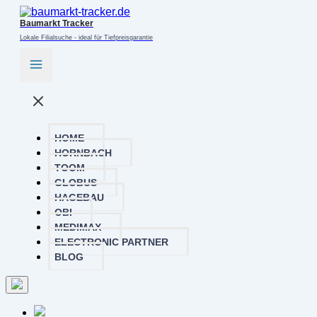
Baumarkt Tracker
Lokale Filialsuche - ideal für Tiefpreisgarantie
HOME
HORNBACH
TOOM
GLOBUS
HAGEBAU
OBI
MEDIMAX
ELECTRONIC PARTNER
BLOG