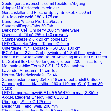
Spülengeruchsverschluss mit flexiblem Abgang
Adapter M für Hochdruckreiniger
Geruchskiller und Frische-Spray 'SmokeEx' 500 ml
Alu-Jalousie weiß 180 x 175 cm
Bundhose 'Vittoria Pro' blau/braun
SauerstoffDepot-Tabs 30 Tab.
Dekostoff "Olé" Uni berry 280 cm Meterware
Ösenschal "Filou" 255 x 140 cm weiß
Stumpenkerze Ø 8 x 20 cm bordeaux
LED-Glasdeko 'Myren' Tannen Ø 9 cm
Untergestell für Kappsäge 'KSU 100' 100 cm
IBC-Adapter 2 Zoll Grobgewinde auf 1 Zoll Feingewinde
Drehtür mit Seitenwand 'Toura' Anschlag links 100 x 100 cm
Bit-Set mit flexibler Verlängerung silbern 200 mm 11-teilig
Mountain e-bike 'Terra 2.0-S1' 27,5 Zoll anthrazit
Lavendel Ministamm 14 cm Topf
Herren-Sicherheitsstiefel Gr. 46
Schneelasterhöhung 354 x 846 cm unbehandelt 6 Stück
Zaunriegelhalter blau-silber 190 x 110 mm, Ø 10,7 mm 30
Stück
LED-Lampe warmweiß E14 5,5 W 470 lm matt, 3 Stück
Akku-Ladegerät 'Energy Flex C130 LI'
ÜbergangsStück Ø 125 mm
Designfuß "Teno" weiß 200 mm
Christbaumständer grün für Bäume bis 2,5 m