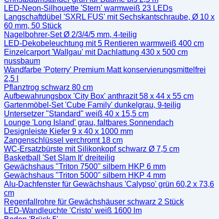
LED-Neon-Silhouette 'Stern' warmweiß 23 LEDs
Langschaftdübel 'SXRL FUS' mit Sechskantschraube, Ø 10 x
60 mm, 50 Stück
Nagelbohrer-Set Ø 2/3/4/5 mm, 4-teilig
LED-Dekobeleuchtung mit 5 Rentieren warmweiß 400 cm
Einzelcarport 'Wallgau' mit Dachlattung 430 x 500 cm
nussbaum
Wandfarbe 'Poterry' Premium Matt konservierungsmittelfrei
2,5 l
Pflanztrog schwarz 80 cm
Aufbewahrungsbox 'City Box' anthrazit 58 x 44 x 55 cm
Gartenmöbel-Set 'Cube Family' dunkelgrau, 9-teilig
Untersetzer "Standard" weiß 40 x 15,5 cm
Lounge 'Long Island' grau, faltbares Sonnendach
Designleiste Kiefer 9 x 40 x 1000 mm
Zangenschlüssel verchromt 18 cm
WC-Ersatzbürste mit Silikonkopf schwarz Ø 7,5 cm
Basketball 'Set Slam It' dreiteilig
Gewächshaus "Triton 7500" silbern HKP 6 mm
Gewächshaus "Triton 5000" silbern HKP 4 mm
Alu-Dachfenster für Gewächshaus 'Calypso' grün 60,2 x 73,6
cm
Regenfallrohre für Gewächshäuser schwarz 2 Stück
LED-Wandleuchte 'Cristo' weiß 1600 lm