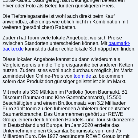
Extra-Rabatt. Dafür genügt laut Bedingungen bereits ein
Flyer oder Foto als Beleg für den günstigeren Preis.
Die Tiefpreisgarantie ist wohl auch direkt beim Kauf
anwendbar, allerdings wie üblich nicht in Kombination mit
weiteren (persönlichen) Rabatten.
Zudem hat Toom viele lokale Angebote, wo sich Preise
zwischen Standorten unterscheiden können. Mit
baumarkt-
tracker.de
kannst du daher echte lokale Schnäppchen finden.
Diese lokalen Angebote kannst du dann wiederum als
Vergleichspreis um die Tiefpreisgarantie bei anderen Ketten
nutzen. Zudem ist es wohl auch durchaus möglich, im Markt
zumindest den Online-Preis von
toom.de
zu bekommen
sofern das Produkt dort günstiger gelistet ist als im Markt.
Mit mehr als 330 Märkten im Portfolio (toom Baumarkt, B1
Discount Baumarkt und Klee Gartenfachmarkt), 15.500
Beschäftigten und einem Bruttoumsatz von 3,2 Milliarden
Euro zählt toom zu den führenden Anbietern der deutschen
Baumarktbranche. Das Unternehmen gehört zur REWE
Group, einem der führenden Handels- und Touristikkonzerne
in Deutschland und Europa. Im Jahr 2020 erzielte das
Unternehmen einen Gesamtaußenumsatz von rund 75
Milliarden Euro. Die 1927 gegründete REWE Group ist mit