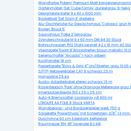
Wandfarbe 'Poterry' Premium Matt konservierungsmitte
Gartenmöbel-Set 'Cube Family' dunkelgrau, 9-teilig
Designleiste Kiefer 9 x 40 x 1000 mm
Basketball 'Set Slam It' dreiteilig
Alu-Dachfenster für Gewächshaus 'Calypso' grün 60
Boden 'Brück 5'
Saunahaus 'Folke 2' terragrau
Zylinderschraube M 6 x 60 mm DIN 84 30 Stück
Bohrschrauben PH2 Stahl verzinkt 4,2 x 16 mm 40 St
Vliestapete 'Esprit 8' Blockstreifen braun metallic 10,
Serienschalter "Arcada" 1-fach silbern
Kurzflorroller 18 cm
Papiertapete "Boys & Girls 4" Uni/Streifen grau 10,05 
S/FTP-Netzwerkkabel CAT 6 schwarz 2,5 m
Hornspäne 2,5 kg
Audio-Adapterkabel stereo schwarz 1,5 m
Rasenteppich 'Park' ohne Drainage Meterware grau, 
Innenputzeckleiste 150 x 3,5 x 3,5 cm
Auto-K Bremssattel-Lackspray rot 400 ml
LONGLIFE AA FOLIE 8 Stück VARTA
Wandbelags- und Bordürenkleber weiß 750 g
Sägekette 'PowerSharp' mit Schleifstein, 3/8", 1,3 mm,
Duschrinne 50 cm Edelstahl, befliesbar
Raumheizer 'RH-8F' lavendel 8,2 kW