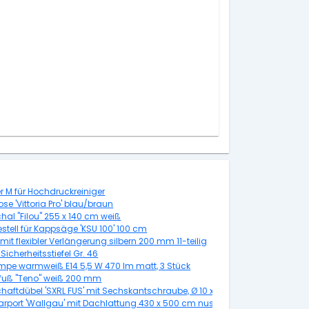
r M für Hochdruckreiniger
e 'Vittoria Pro' blau/braun
hal "Filou" 255 x 140 cm weiß
stell für Kappsäge 'KSU 100' 100 cm
 mit flexibler Verlängerung silbern 200 mm 11-teilig
Sicherheitsstiefel Gr. 46
mpe warmweiß E14 5,5 W 470 lm matt, 3 Stück
fuß "Teno" weiß 200 mm
haftdübel 'SXRL FUS' mit Sechskantschraube, Ø 10 x 60 mm, 50 Stück
carport 'Wallgau' mit Dachlattung 430 x 500 cm nussbaum