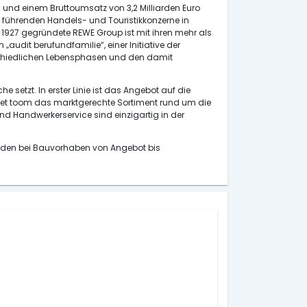
 und einem Bruttoumsatz von 3,2 Milliarden Euro
führenden Handels- und Touristikkonzerne in
1927 gegründete REWE Group ist mit ihren mehr als
„audit berufundfamilie“, einer Initiative der
erschiedlichen Lebensphasen und den damit
etzt. In erster Linie ist das Angebot auf die
ndet toom das marktgerechte Sortiment rund um die
 Handwerkerservice sind einzigartig in der
unden bei Bauvorhaben von Angebot bis