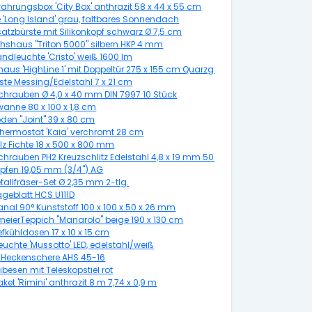
ahrungsbox 'City Box' anthrazit 58 x 44 x 55 cm
 'Long Island' grau, faltbares Sonnendach
atzbürste mit Silikonkopf schwarz Ø 7,5 cm
shaus "Triton 5000" silbern HKP 4 mm
ndleuchte 'Cristo' weiß 1600 lm
aus 'HighLine 1' mit Doppeltür 275 x 155 cm Quarzgrau metallic
rste Messing/Edelstahl 7 x 21 cm
chrauben Ø 4,0 x 40 mm DIN 7997 10 Stück
anne 80 x 100 x 1,8 cm
den "Joint" 39 x 80 cm
hermostat 'Kaia' verchromt 28 cm
lz Fichte 18 x 500 x 800 mm
chrauben PH2 Kreuzschlitz Edelstahl 4,8 x 19 mm 50 Stück
pfen 19,05 mm (3/4") AG
allfräser-Set Ø 2,35 mm 2-tlg.
ägeblatt HCS U111D
nal 90° Kunststoff 100 x 100 x 50 x 26 mm
meierTeppich "Manarolo" beige 190 x 130 cm
efkühldosen 17 x 10 x 15 cm
uchte 'Mussotto' LED, edelstahl/weiß
o-Heckenschere AHS 45-16
esen mit Teleskopstiel rot
et 'Rimini' anthrazit 8 m 7,74 x 0,9 m