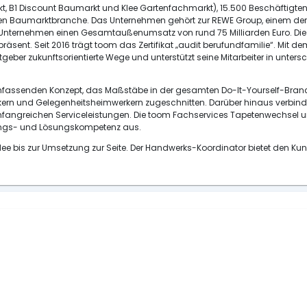
kt, B1 Discount Baumarkt und Klee Gartenfachmarkt), 15.500 Beschäftigten
en Baumarktbranche. Das Unternehmen gehört zur REWE Group, einem der 
 Unternehmen einen Gesamtaußenumsatz von rund 75 Milliarden Euro. Die 
ent. Seit 2016 trägt toom das Zertifikat „audit berufundfamilie“. Mit dem 
tgeber zukunftsorientierte Wege und unterstützt seine Mitarbeiter in unt
fassenden Konzept, das Maßstäbe in der gesamten Do-It-Yourself-Branche s
erkern und Gelegenheitsheimwerkern zugeschnitten. Darüber hinaus verbi
ngreichen Serviceleistungen. Die toom Fachservices Tapetenwechsel und
ungs- und Lösungskompetenz aus.
e bis zur Umsetzung zur Seite. Der Handwerks-Koordinator bietet den K