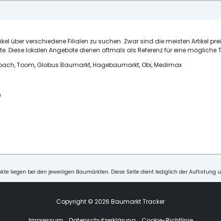
ikel über verschiedene Filialen zu suchen. Zwar sind die meisten Artikel pre
e. Diese lokalen Angebote dienen oftmals als Referenz für eine mögliche T
ornbach, Toom, Globus Baumarkt, Hagebaumarkt, Obi, Medimax
n
kte liegen bei den jeweiligen Baumärkten. Diese Seite dient lediglich der Auflistung 
Copyright © 2026 Baumarkt Tracker
Impressum
Datenschutzerklärung
Cookie-Richtlinie