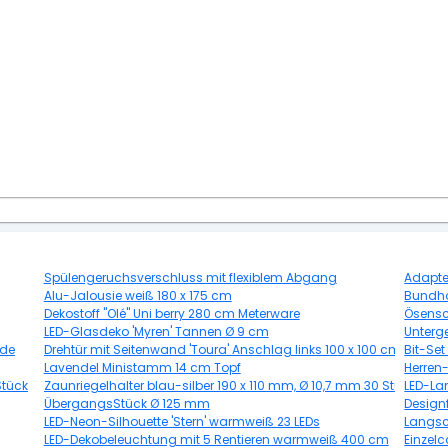
Spülengeruchsverschluss mit flexiblem Abgang
Adapte
Alu-Jalousie weiß 180 x 175 cm
Bundhos
Dekostoff "Olé" Uni berry 280 cm Meterware
Ösensc
LED-Glasdeko 'Myren' Tannen Ø 9 cm
Unterge
nde
Drehtür mit Seitenwand 'Toura' Anschlag links 100 x 100 cm
Bit-Set
Lavendel Ministamm 14 cm Topf
Herren-
Stück
Zaunriegelhalter blau-silber 190 x 110 mm, Ø 10,7 mm 30 Stück
LED-La
ÜbergangsStück Ø 125 mm
Design
LED-Neon-Silhouette 'Stern' warmweiß 23 LEDs
Langsc
LED-Dekobeleuchtung mit 5 Rentieren warmweiß 400 cm
Einzel