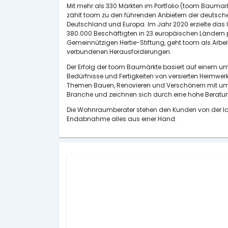
Mit mehr als 330 Märkten im Portfolio (toom Baumar
zählt toom zu den führenden Anbietern der deutsch
Deutschland und Europa. Im Jahr 2020 erzielte das
380.000 Beschäftigten in 23 europäischen Ländern präs
Gemeinnützigen Hertie-Stiftung, geht toom als Arbei
verbundenen Herausforderungen.
Der Erfolg der toom Baumärkte basiert auf einem um
Bedürfnisse und Fertigkeiten von versierten Heimw
Themen Bauen, Renovieren und Verschönern mit umfa
Branche und zeichnen sich durch eine hohe Berat
Die Wohnraumberater stehen den Kunden von der Ide
Endabnahme alles aus einer Hand.