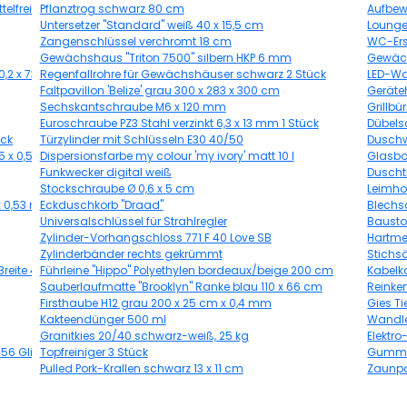
lfrei 2,5 l
Pflanztrog schwarz 80 cm
Aufbew
Untersetzer "Standard" weiß 40 x 15,5 cm
Lounge
Zangenschlüssel verchromt 18 cm
WC-Ers
Gewächshaus "Triton 7500" silbern HKP 6 mm
Gewäch
,2 x 73,6 cm
Regenfallrohre für Gewächshäuser schwarz 2 Stück
LED-Wa
Faltpavillon 'Belize' grau 300 x 283 x 300 cm
Geräteh
Sechskantschraube M6 x 120 mm
Grillbü
Euroschraube PZ3 Stahl verzinkt 6,3 x 13 mm 1 Stück
Dübels
ück
Türzylinder mit Schlüsseln E30 40/50
Duschw
05 x 0,53 m
Dispersionsfarbe my colour 'my ivory' matt 10 l
Glasbo
Funkwecker digital weiß
Duscht
Stockschraube Ø 0,6 x 5 cm
Leimho
x 0,53 m
Eckduschkorb "Draad"
Blechs
Universalschlüssel für Strahlregler
Bausto
Zylinder-Vorhangschloss 771 F 40 Love SB
Hartmet
Zylinderbänder rechts gekrümmt
Stichs
Breite 400 cm
Führleine "Hippo" Polyethylen bordeaux/beige 200 cm
Kabelka
Sauberlaufmatte "Brooklyn" Ranke blau 110 x 66 cm
Reinke
Firsthaube H12 grau 200 x 25 cm x 0,4 mm
Gies Ti
Kakteendünger 500 ml
Wandle
Granitkies 20/40 schwarz-weiß, 25 kg
Elektr
 56 Glieder
Topfreiniger 3 Stück
Gummib
Pulled Pork-Krallen schwarz 13 x 11 cm
Zaunpak