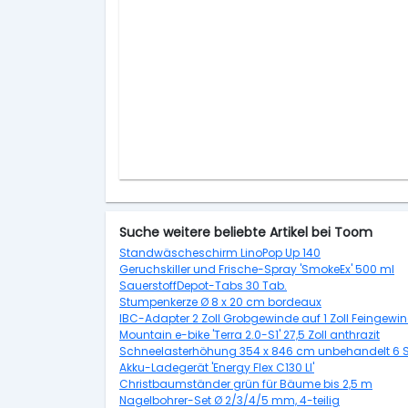
Suche weitere beliebte Artikel bei Toom
Standwäscheschirm LinoPop Up 140
Geruchskiller und Frische-Spray 'SmokeEx' 500 ml
SauerstoffDepot-Tabs 30 Tab.
Stumpenkerze Ø 8 x 20 cm bordeaux
IBC-Adapter 2 Zoll Grobgewinde auf 1 Zoll Feingewi
Mountain e-bike 'Terra 2.0-S1' 27,5 Zoll anthrazit
Schneelasterhöhung 354 x 846 cm unbehandelt 6 
Akku-Ladegerät 'Energy Flex C130 LI'
Christbaumständer grün für Bäume bis 2,5 m
Nagelbohrer-Set Ø 2/3/4/5 mm, 4-teilig