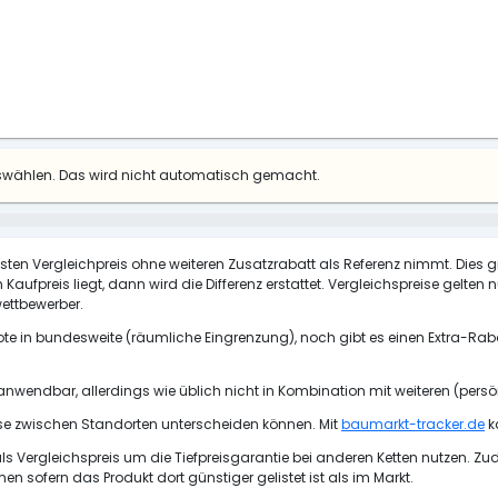
uswählen. Das wird nicht automatisch gemacht.
esten Vergleichpreis ohne weiteren Zusatzrabatt als Referenz nimmt. Dies g
Kaufpreis liegt, dann wird die Differenz erstattet. Vergleichspreise gelten
ettbewerber.
te in bundesweite (räumliche Eingrenzung), noch gibt es einen Extra-Raba
 anwendbar, allerdings wie üblich nicht in Kombination mit weiteren (pers
ise zwischen Standorten unterscheiden können. Mit
baumarkt-tracker.de
k
 Vergleichspreis um die Tiefpreisgarantie bei anderen Ketten nutzen. Z
 sofern das Produkt dort günstiger gelistet ist als im Markt.