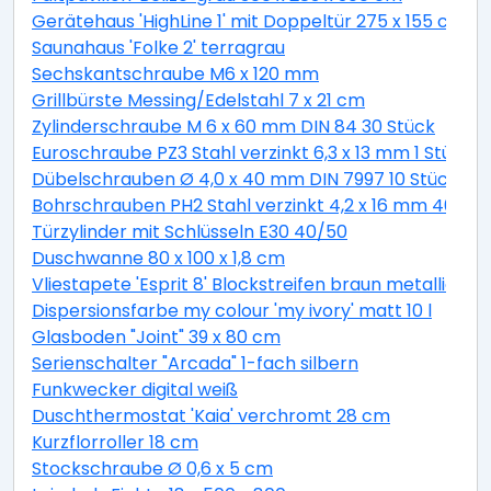
Gerätehaus 'HighLine 1' mit Doppeltür 275 x 155 cm Q
Saunahaus 'Folke 2' terragrau
Sechskantschraube M6 x 120 mm
Grillbürste Messing/Edelstahl 7 x 21 cm
Zylinderschraube M 6 x 60 mm DIN 84 30 Stück
Euroschraube PZ3 Stahl verzinkt 6,3 x 13 mm 1 Stück
Dübelschrauben Ø 4,0 x 40 mm DIN 7997 10 Stück
Bohrschrauben PH2 Stahl verzinkt 4,2 x 16 mm 40 Stü
Türzylinder mit Schlüsseln E30 40/50
Duschwanne 80 x 100 x 1,8 cm
Vliestapete 'Esprit 8' Blockstreifen braun metallic 10,
Dispersionsfarbe my colour 'my ivory' matt 10 l
Glasboden "Joint" 39 x 80 cm
Serienschalter "Arcada" 1-fach silbern
Funkwecker digital weiß
Duschthermostat 'Kaia' verchromt 28 cm
Kurzflorroller 18 cm
Stockschraube Ø 0,6 x 5 cm