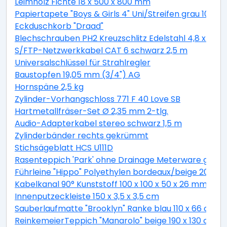
Leimholz Fichte 18 x 500 x 800 mm
Papiertapete "Boys & Girls 4" Uni/Streifen grau 10,05 
Eckduschkorb "Draad"
Blechschrauben PH2 Kreuzschlitz Edelstahl 4,8 x 19 
S/FTP-Netzwerkkabel CAT 6 schwarz 2,5 m
Universalschlüssel für Strahlregler
Baustopfen 19,05 mm (3/4") AG
Hornspäne 2,5 kg
Zylinder-Vorhangschloss 771 F 40 Love SB
Hartmetallfräser-Set Ø 2,35 mm 2-tlg.
Audio-Adapterkabel stereo schwarz 1,5 m
Zylinderbänder rechts gekrümmt
Stichsägeblatt HCS U111D
Rasenteppich 'Park' ohne Drainage Meterware grau, 
Führleine "Hippo" Polyethylen bordeaux/beige 200 c
Kabelkanal 90° Kunststoff 100 x 100 x 50 x 26 mm
Innenputzeckleiste 150 x 3,5 x 3,5 cm
Sauberlaufmatte "Brooklyn" Ranke blau 110 x 66 cm
ReinkemeierTeppich "Manarolo" beige 190 x 130 cm