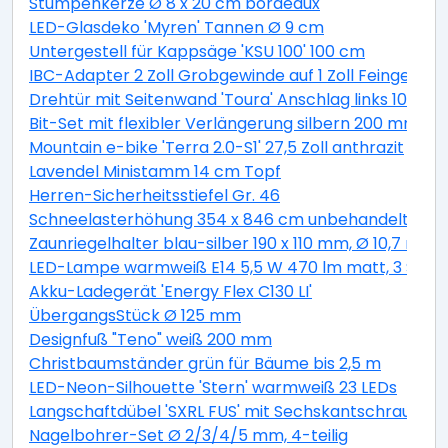
Stumpenkerze Ø 8 x 20 cm bordeaux
LED-Glasdeko 'Myren' Tannen Ø 9 cm
Untergestell für Kappsäge 'KSU 100' 100 cm
IBC-Adapter 2 Zoll Grobgewinde auf 1 Zoll Feingewind
Drehtür mit Seitenwand 'Toura' Anschlag links 100 x 
Bit-Set mit flexibler Verlängerung silbern 200 mm 11-t
Mountain e-bike 'Terra 2.0-S1' 27,5 Zoll anthrazit
Lavendel Ministamm 14 cm Topf
Herren-Sicherheitsstiefel Gr. 46
Schneelasterhöhung 354 x 846 cm unbehandelt 6 St
Zaunriegelhalter blau-silber 190 x 110 mm, Ø 10,7 mm 
LED-Lampe warmweiß E14 5,5 W 470 lm matt, 3 Stüc
Akku-Ladegerät 'Energy Flex C130 LI'
ÜbergangsStück Ø 125 mm
Designfuß "Teno" weiß 200 mm
Christbaumständer grün für Bäume bis 2,5 m
LED-Neon-Silhouette 'Stern' warmweiß 23 LEDs
Langschaftdübel 'SXRL FUS' mit Sechskantschraube, Ø
Nagelbohrer-Set Ø 2/3/4/5 mm, 4-teilig