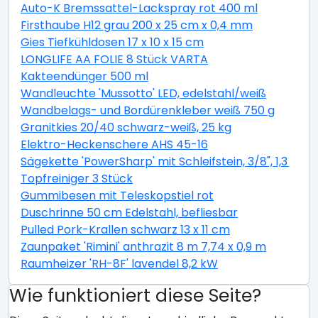
Auto-K Bremssattel-Lackspray rot 400 ml
Firsthaube H12 grau 200 x 25 cm x 0,4 mm
Gies Tiefkühldosen 17 x 10 x 15 cm
LONGLIFE AA FOLIE 8 Stück VARTA
Kakteendünger 500 ml
Wandleuchte 'Mussotto' LED, edelstahl/weiß
Wandbelags- und Bordürenkleber weiß 750 g
Granitkies 20/40 schwarz-weiß, 25 kg
Elektro-Heckenschere AHS 45-16
Sägekette 'PowerSharp' mit Schleifstein, 3/8", 1,3 mm,
Topfreiniger 3 Stück
Gummibesen mit Teleskopstiel rot
Duschrinne 50 cm Edelstahl, befliesbar
Pulled Pork-Krallen schwarz 13 x 11 cm
Zaunpaket 'Rimini' anthrazit 8 m 7,74 x 0,9 m
Raumheizer 'RH-8F' lavendel 8,2 kW
Wie funktioniert diese Seite?