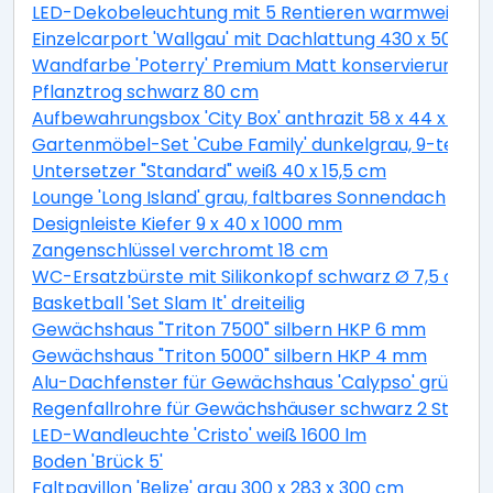
LED-Dekobeleuchtung mit 5 Rentieren warmweiß 4
Einzelcarport 'Wallgau' mit Dachlattung 430 x 500 
Wandfarbe 'Poterry' Premium Matt konservierungsmitt
Pflanztrog schwarz 80 cm
Aufbewahrungsbox 'City Box' anthrazit 58 x 44 x 55 
Gartenmöbel-Set 'Cube Family' dunkelgrau, 9-teilig
Untersetzer "Standard" weiß 40 x 15,5 cm
Lounge 'Long Island' grau, faltbares Sonnendach
Designleiste Kiefer 9 x 40 x 1000 mm
Zangenschlüssel verchromt 18 cm
WC-Ersatzbürste mit Silikonkopf schwarz Ø 7,5 cm
Basketball 'Set Slam It' dreiteilig
Gewächshaus "Triton 7500" silbern HKP 6 mm
Gewächshaus "Triton 5000" silbern HKP 4 mm
Alu-Dachfenster für Gewächshaus 'Calypso' grün 60,
Regenfallrohre für Gewächshäuser schwarz 2 Stück
LED-Wandleuchte 'Cristo' weiß 1600 lm
Boden 'Brück 5'
Faltpavillon 'Belize' grau 300 x 283 x 300 cm