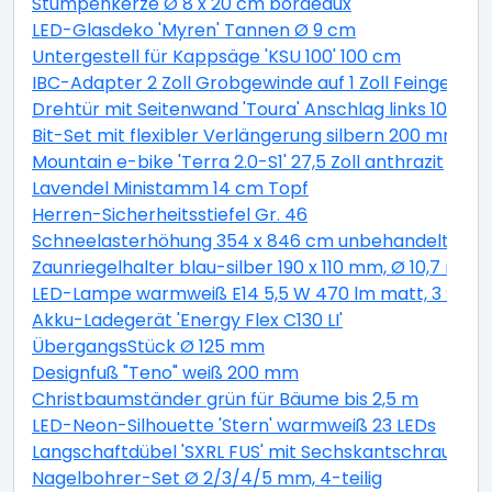
Stumpenkerze Ø 8 x 20 cm bordeaux
LED-Glasdeko 'Myren' Tannen Ø 9 cm
Untergestell für Kappsäge 'KSU 100' 100 cm
IBC-Adapter 2 Zoll Grobgewinde auf 1 Zoll Feingewind
Drehtür mit Seitenwand 'Toura' Anschlag links 100 x 
Bit-Set mit flexibler Verlängerung silbern 200 mm 11-t
Mountain e-bike 'Terra 2.0-S1' 27,5 Zoll anthrazit
Lavendel Ministamm 14 cm Topf
Herren-Sicherheitsstiefel Gr. 46
Schneelasterhöhung 354 x 846 cm unbehandelt 6 St
Zaunriegelhalter blau-silber 190 x 110 mm, Ø 10,7 mm 
LED-Lampe warmweiß E14 5,5 W 470 lm matt, 3 Stüc
Akku-Ladegerät 'Energy Flex C130 LI'
ÜbergangsStück Ø 125 mm
Designfuß "Teno" weiß 200 mm
Christbaumständer grün für Bäume bis 2,5 m
LED-Neon-Silhouette 'Stern' warmweiß 23 LEDs
Langschaftdübel 'SXRL FUS' mit Sechskantschraube, Ø
Nagelbohrer-Set Ø 2/3/4/5 mm, 4-teilig