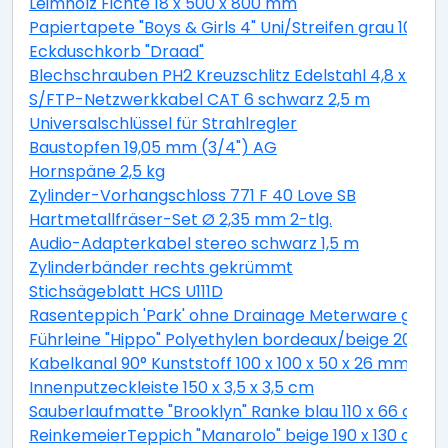
Leimholz Fichte 18 x 500 x 800 mm
Papiertapete "Boys & Girls 4" Uni/Streifen grau 10,05 
Eckduschkorb "Draad"
Blechschrauben PH2 Kreuzschlitz Edelstahl 4,8 x 19 
S/FTP-Netzwerkkabel CAT 6 schwarz 2,5 m
Universalschlüssel für Strahlregler
Baustopfen 19,05 mm (3/4") AG
Hornspäne 2,5 kg
Zylinder-Vorhangschloss 771 F 40 Love SB
Hartmetallfräser-Set Ø 2,35 mm 2-tlg.
Audio-Adapterkabel stereo schwarz 1,5 m
Zylinderbänder rechts gekrümmt
Stichsägeblatt HCS U111D
Rasenteppich 'Park' ohne Drainage Meterware grau, 
Führleine "Hippo" Polyethylen bordeaux/beige 200 c
Kabelkanal 90° Kunststoff 100 x 100 x 50 x 26 mm
Innenputzeckleiste 150 x 3,5 x 3,5 cm
Sauberlaufmatte "Brooklyn" Ranke blau 110 x 66 cm
ReinkemeierTeppich "Manarolo" beige 190 x 130 cm