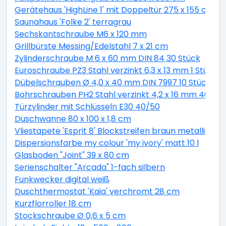
Gerätehaus 'HighLine 1' mit Doppeltür 275 x 155 cm Q
Saunahaus 'Folke 2' terragrau
Sechskantschraube M6 x 120 mm
Grillbürste Messing/Edelstahl 7 x 21 cm
Zylinderschraube M 6 x 60 mm DIN 84 30 Stück
Euroschraube PZ3 Stahl verzinkt 6,3 x 13 mm 1 Stück
Dübelschrauben Ø 4,0 x 40 mm DIN 7997 10 Stück
Bohrschrauben PH2 Stahl verzinkt 4,2 x 16 mm 40 Stü
Türzylinder mit Schlüsseln E30 40/50
Duschwanne 80 x 100 x 1,8 cm
Vliestapete 'Esprit 8' Blockstreifen braun metallic 10,
Dispersionsfarbe my colour 'my ivory' matt 10 l
Glasboden "Joint" 39 x 80 cm
Serienschalter "Arcada" 1-fach silbern
Funkwecker digital weiß
Duschthermostat 'Kaia' verchromt 28 cm
Kurzflorroller 18 cm
Stockschraube Ø 0,6 x 5 cm