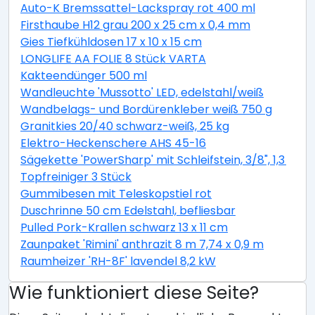
Auto-K Bremssattel-Lackspray rot 400 ml
Firsthaube H12 grau 200 x 25 cm x 0,4 mm
Gies Tiefkühldosen 17 x 10 x 15 cm
LONGLIFE AA FOLIE 8 Stück VARTA
Kakteendünger 500 ml
Wandleuchte 'Mussotto' LED, edelstahl/weiß
Wandbelags- und Bordürenkleber weiß 750 g
Granitkies 20/40 schwarz-weiß, 25 kg
Elektro-Heckenschere AHS 45-16
Sägekette 'PowerSharp' mit Schleifstein, 3/8", 1,3 mm,
Topfreiniger 3 Stück
Gummibesen mit Teleskopstiel rot
Duschrinne 50 cm Edelstahl, befliesbar
Pulled Pork-Krallen schwarz 13 x 11 cm
Zaunpaket 'Rimini' anthrazit 8 m 7,74 x 0,9 m
Raumheizer 'RH-8F' lavendel 8,2 kW
Wie funktioniert diese Seite?