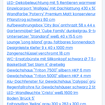
LED-Dekobeleuchtung mit 5 Rentieren warmweiß 4
Einzelcarport 'Wallgau' mit Dachlattung 430 x 500 
Wandfarbe 'Poterry' Premium Matt konservierungsmitt
Pflanztrog schwarz 80 cm
Aufbewahrungsbox 'City Box' anthrazit 58 x 44 x 55 
Gartenmöbel-Set 'Cube Family' dunkelgrau, 9-teilig
Untersetzer "Standard" weiß 40 x 15,5 cm
Lounge 'Long Island' grau, faltbares Sonnendach
Designleiste Kiefer 9 x 40 x 1000 mm
Zangenschlüssel verchromt 18 cm
WC-Ersatzbürste mit Silikonkopf schwarz Ø 7,5 cm
Basketball 'Set Slam It' dreiteilig
Gewächshaus "Triton 7500" silbern HKP 6 mm
Gewächshaus "Triton 5000" silbern HKP 4 mm
Alu-Dachfenster für Gewächshaus 'Calypso' grün 60,
Regenfallrohre für Gewächshäuser schwarz 2 Stück
LED-Wandleuchte 'Cristo' weiß 1600 lm
Boden 'Brück 5'
Faltpavillon 'Belize' grau 300 x 283 x 300 cm