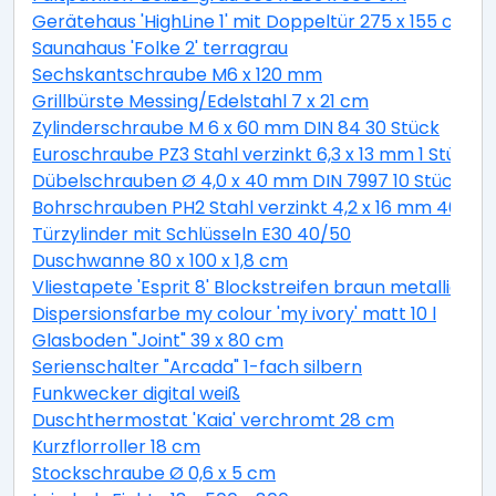
Gerätehaus 'HighLine 1' mit Doppeltür 275 x 155 cm Q
Saunahaus 'Folke 2' terragrau
Sechskantschraube M6 x 120 mm
Grillbürste Messing/Edelstahl 7 x 21 cm
Zylinderschraube M 6 x 60 mm DIN 84 30 Stück
Euroschraube PZ3 Stahl verzinkt 6,3 x 13 mm 1 Stück
Dübelschrauben Ø 4,0 x 40 mm DIN 7997 10 Stück
Bohrschrauben PH2 Stahl verzinkt 4,2 x 16 mm 40 Stü
Türzylinder mit Schlüsseln E30 40/50
Duschwanne 80 x 100 x 1,8 cm
Vliestapete 'Esprit 8' Blockstreifen braun metallic 10,
Dispersionsfarbe my colour 'my ivory' matt 10 l
Glasboden "Joint" 39 x 80 cm
Serienschalter "Arcada" 1-fach silbern
Funkwecker digital weiß
Duschthermostat 'Kaia' verchromt 28 cm
Kurzflorroller 18 cm
Stockschraube Ø 0,6 x 5 cm