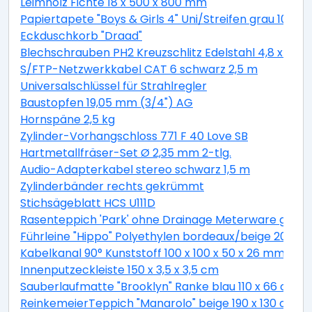
Leimholz Fichte 18 x 500 x 800 mm
Papiertapete "Boys & Girls 4" Uni/Streifen grau 10,05 
Eckduschkorb "Draad"
Blechschrauben PH2 Kreuzschlitz Edelstahl 4,8 x 19 
S/FTP-Netzwerkkabel CAT 6 schwarz 2,5 m
Universalschlüssel für Strahlregler
Baustopfen 19,05 mm (3/4") AG
Hornspäne 2,5 kg
Zylinder-Vorhangschloss 771 F 40 Love SB
Hartmetallfräser-Set Ø 2,35 mm 2-tlg.
Audio-Adapterkabel stereo schwarz 1,5 m
Zylinderbänder rechts gekrümmt
Stichsägeblatt HCS U111D
Rasenteppich 'Park' ohne Drainage Meterware grau, 
Führleine "Hippo" Polyethylen bordeaux/beige 200 c
Kabelkanal 90° Kunststoff 100 x 100 x 50 x 26 mm
Innenputzeckleiste 150 x 3,5 x 3,5 cm
Sauberlaufmatte "Brooklyn" Ranke blau 110 x 66 cm
ReinkemeierTeppich "Manarolo" beige 190 x 130 cm