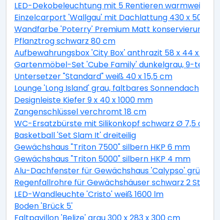
LED-Dekobeleuchtung mit 5 Rentieren warmweiß 4
Einzelcarport 'Wallgau' mit Dachlattung 430 x 500 
Wandfarbe 'Poterry' Premium Matt konservierungsmitt
Pflanztrog schwarz 80 cm
Aufbewahrungsbox 'City Box' anthrazit 58 x 44 x 55 
Gartenmöbel-Set 'Cube Family' dunkelgrau, 9-teilig
Untersetzer "Standard" weiß 40 x 15,5 cm
Lounge 'Long Island' grau, faltbares Sonnendach
Designleiste Kiefer 9 x 40 x 1000 mm
Zangenschlüssel verchromt 18 cm
WC-Ersatzbürste mit Silikonkopf schwarz Ø 7,5 cm
Basketball 'Set Slam It' dreiteilig
Gewächshaus "Triton 7500" silbern HKP 6 mm
Gewächshaus "Triton 5000" silbern HKP 4 mm
Alu-Dachfenster für Gewächshaus 'Calypso' grün 60,
Regenfallrohre für Gewächshäuser schwarz 2 Stück
LED-Wandleuchte 'Cristo' weiß 1600 lm
Boden 'Brück 5'
Faltpavillon 'Belize' grau 300 x 283 x 300 cm