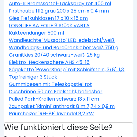
Auto-K Bremssattel-Lackspray rot 400 ml
Firsthaube H12 grau 200 x 25 cm x 0,4 mm
Gies Tiefkühldosen 17 x 10 x 15 cm
LONGLIFE AA FOLIE 8 Stück VARTA
Kakteendünger 500 ml
Wandleuchte 'Mussotto' LED, edelstahl/weiß
Wandbelags- und Bordürenkleber weiß 750 g
Granitkies 20/40 schwarz-weiß, 25 kg
Elektro-Heckenschere AHS 45-16
Sägekette 'PowerSharp' mit Schleifstein, 3/8", 1,3 mm,
Topfreiniger 3 Stück
Gummibesen mit Teleskopstiel rot
Duschrinne 50 cm Edelstahl, befliesbar
Pulled Pork-Krallen schwarz 13 x 11 cm
Zaunpaket 'Rimini' anthrazit 8 m 7,74 x 0,9 m
Raumheizer 'RH-8F' lavendel 8,2 kW
Wie funktioniert diese Seite?