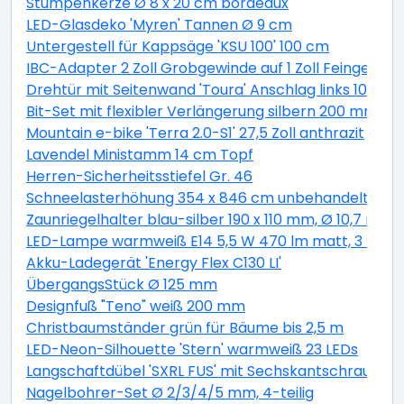
Stumpenkerze Ø 8 x 20 cm bordeaux
LED-Glasdeko 'Myren' Tannen Ø 9 cm
Untergestell für Kappsäge 'KSU 100' 100 cm
IBC-Adapter 2 Zoll Grobgewinde auf 1 Zoll Feingewind
Drehtür mit Seitenwand 'Toura' Anschlag links 100 x 
Bit-Set mit flexibler Verlängerung silbern 200 mm 11-t
Mountain e-bike 'Terra 2.0-S1' 27,5 Zoll anthrazit
Lavendel Ministamm 14 cm Topf
Herren-Sicherheitsstiefel Gr. 46
Schneelasterhöhung 354 x 846 cm unbehandelt 6 St
Zaunriegelhalter blau-silber 190 x 110 mm, Ø 10,7 mm 
LED-Lampe warmweiß E14 5,5 W 470 lm matt, 3 Stüc
Akku-Ladegerät 'Energy Flex C130 LI'
ÜbergangsStück Ø 125 mm
Designfuß "Teno" weiß 200 mm
Christbaumständer grün für Bäume bis 2,5 m
LED-Neon-Silhouette 'Stern' warmweiß 23 LEDs
Langschaftdübel 'SXRL FUS' mit Sechskantschraube, Ø
Nagelbohrer-Set Ø 2/3/4/5 mm, 4-teilig