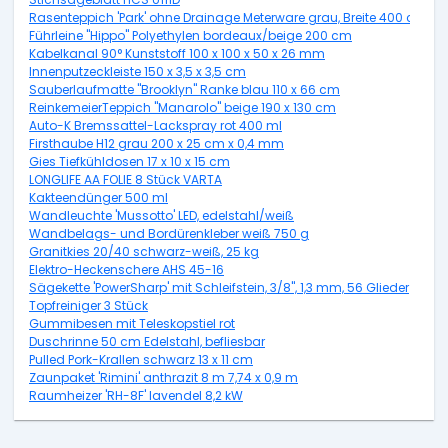
Rasenteppich 'Park' ohne Drainage Meterware grau, Breite 400 cm
Führleine "Hippo" Polyethylen bordeaux/beige 200 cm
Kabelkanal 90° Kunststoff 100 x 100 x 50 x 26 mm
Innenputzeckleiste 150 x 3,5 x 3,5 cm
Sauberlaufmatte "Brooklyn" Ranke blau 110 x 66 cm
ReinkemeierTeppich "Manarolo" beige 190 x 130 cm
Auto-K Bremssattel-Lackspray rot 400 ml
Firsthaube H12 grau 200 x 25 cm x 0,4 mm
Gies Tiefkühldosen 17 x 10 x 15 cm
LONGLIFE AA FOLIE 8 Stück VARTA
Kakteendünger 500 ml
Wandleuchte 'Mussotto' LED, edelstahl/weiß
Wandbelags- und Bordürenkleber weiß 750 g
Granitkies 20/40 schwarz-weiß, 25 kg
Elektro-Heckenschere AHS 45-16
Sägekette 'PowerSharp' mit Schleifstein, 3/8", 1,3 mm, 56 Glieder
Topfreiniger 3 Stück
Gummibesen mit Teleskopstiel rot
Duschrinne 50 cm Edelstahl, befliesbar
Pulled Pork-Krallen schwarz 13 x 11 cm
Zaunpaket 'Rimini' anthrazit 8 m 7,74 x 0,9 m
Raumheizer 'RH-8F' lavendel 8,2 kW