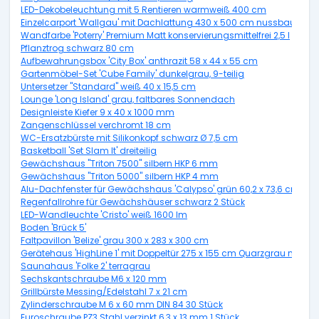
LED-Dekobeleuchtung mit 5 Rentieren warmweiß 400 cm
Einzelcarport 'Wallgau' mit Dachlattung 430 x 500 cm nussbaum
Wandfarbe 'Poterry' Premium Matt konservierungsmittelfrei 2,5 l
Pflanztrog schwarz 80 cm
Aufbewahrungsbox 'City Box' anthrazit 58 x 44 x 55 cm
Gartenmöbel-Set 'Cube Family' dunkelgrau, 9-teilig
Untersetzer "Standard" weiß 40 x 15,5 cm
Lounge 'Long Island' grau, faltbares Sonnendach
Designleiste Kiefer 9 x 40 x 1000 mm
Zangenschlüssel verchromt 18 cm
WC-Ersatzbürste mit Silikonkopf schwarz Ø 7,5 cm
Basketball 'Set Slam It' dreiteilig
Gewächshaus "Triton 7500" silbern HKP 6 mm
Gewächshaus "Triton 5000" silbern HKP 4 mm
Alu-Dachfenster für Gewächshaus 'Calypso' grün 60,2 x 73,6 cm
Regenfallrohre für Gewächshäuser schwarz 2 Stück
LED-Wandleuchte 'Cristo' weiß 1600 lm
Boden 'Brück 5'
Faltpavillon 'Belize' grau 300 x 283 x 300 cm
Gerätehaus 'HighLine 1' mit Doppeltür 275 x 155 cm Quarzgrau metalli
Saunahaus 'Folke 2' terragrau
Sechskantschraube M6 x 120 mm
Grillbürste Messing/Edelstahl 7 x 21 cm
Zylinderschraube M 6 x 60 mm DIN 84 30 Stück
Euroschraube PZ3 Stahl verzinkt 6,3 x 13 mm 1 Stück