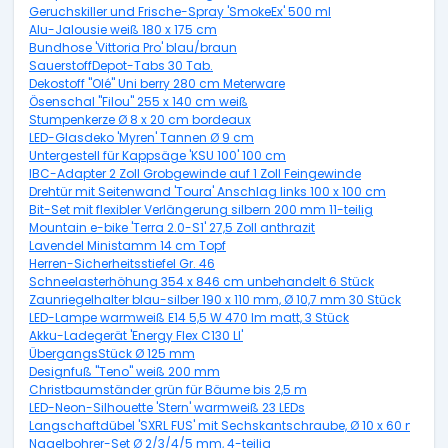
Geruchskiller und Frische-Spray 'SmokeEx' 500 ml
Alu-Jalousie weiß 180 x 175 cm
Bundhose 'Vittoria Pro' blau/braun
SauerstoffDepot-Tabs 30 Tab.
Dekostoff "Olé" Uni berry 280 cm Meterware
Ösenschal "Filou" 255 x 140 cm weiß
Stumpenkerze Ø 8 x 20 cm bordeaux
LED-Glasdeko 'Myren' Tannen Ø 9 cm
Untergestell für Kappsäge 'KSU 100' 100 cm
IBC-Adapter 2 Zoll Grobgewinde auf 1 Zoll Feingewinde
Drehtür mit Seitenwand 'Toura' Anschlag links 100 x 100 cm
Bit-Set mit flexibler Verlängerung silbern 200 mm 11-teilig
Mountain e-bike 'Terra 2.0-S1' 27,5 Zoll anthrazit
Lavendel Ministamm 14 cm Topf
Herren-Sicherheitsstiefel Gr. 46
Schneelasterhöhung 354 x 846 cm unbehandelt 6 Stück
Zaunriegelhalter blau-silber 190 x 110 mm, Ø 10,7 mm 30 Stück
LED-Lampe warmweiß E14 5,5 W 470 lm matt, 3 Stück
Akku-Ladegerät 'Energy Flex C130 LI'
ÜbergangsStück Ø 125 mm
Designfuß "Teno" weiß 200 mm
Christbaumständer grün für Bäume bis 2,5 m
LED-Neon-Silhouette 'Stern' warmweiß 23 LEDs
Langschaftdübel 'SXRL FUS' mit Sechskantschraube, Ø 10 x 60 mm, 5
Nagelbohrer-Set Ø 2/3/4/5 mm, 4-teilig