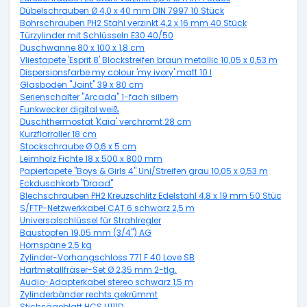
Dübelschrauben Ø 4,0 x 40 mm DIN 7997 10 Stück
Bohrschrauben PH2 Stahl verzinkt 4,2 x 16 mm 40 Stück
Türzylinder mit Schlüsseln E30 40/50
Duschwanne 80 x 100 x 1,8 cm
Vliestapete 'Esprit 8' Blockstreifen braun metallic 10,05 x 0,53 m
Dispersionsfarbe my colour 'my ivory' matt 10 l
Glasboden "Joint" 39 x 80 cm
Serienschalter "Arcada" 1-fach silbern
Funkwecker digital weiß
Duschthermostat 'Kaia' verchromt 28 cm
Kurzflorroller 18 cm
Stockschraube Ø 0,6 x 5 cm
Leimholz Fichte 18 x 500 x 800 mm
Papiertapete "Boys & Girls 4" Uni/Streifen grau 10,05 x 0,53 m
Eckduschkorb "Draad"
Blechschrauben PH2 Kreuzschlitz Edelstahl 4,8 x 19 mm 50 Stück
S/FTP-Netzwerkkabel CAT 6 schwarz 2,5 m
Universalschlüssel für Strahlregler
Baustopfen 19,05 mm (3/4") AG
Hornspäne 2,5 kg
Zylinder-Vorhangschloss 771 F 40 Love SB
Hartmetallfräser-Set Ø 2,35 mm 2-tlg.
Audio-Adapterkabel stereo schwarz 1,5 m
Zylinderbänder rechts gekrümmt
Stichsägeblatt HCS U111D