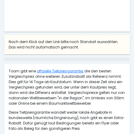
Nach dem Klick auf den Link bitte noch Standort auswählen.
Das wird nicht automatisch gemacht.
Toom gibt eine
offizielle Tiefpreisgarantie
, die den besten
Vergleichpreis ohne weiteren Zusatzrabatt als Referenz nimmt.
Dies gilt für 14 Tage ab Kaufdatum. Wenn in dieser Zeit also ein
Vergleichpreis gefunden wird, der unter dem Kaufpreis liegt,
dann wird die Differenz erstattet. Vergleichspreise gelten nur von
nationalen Wettbewerbern "in der Region", im Umkreis von 30km
oder Online bei einem Baumarktwettbewerber.
Diese Tiefpreisgarantie wandelt weder lokale Angebote in
bundesweite (räumliche Eingrenzung), noch gibt es einen Extra-
Rabatt. Dafür genügt laut Bedingungen bereits ein Flyer oder
Foto als Beleg für den günstigeren Preis.