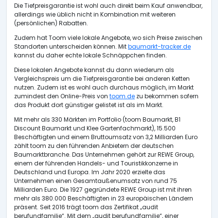
Die Tiefpreisgarantie ist wohl auch direkt beim Kauf anwendbar,
allerdings wie üblich nicht in Kombination mit weiteren
(persönlichen) Rabatten.
Zudem hat Toom viele lokale Angebote, wo sich Preise zwischen
Standorten unterscheiden können. Mit
baumarkt-tracker.de
kannst du daher echte lokale Schnäppchen finden.
Diese lokalen Angebote kannst du dann wiederum als
Vergleichspreis um die Tiefpreisgarantie bei anderen Ketten
nutzen. Zudem ist es wohl auch durchaus möglich, im Markt
zumindest den Online-Preis von
toom.de
zu bekommen sofern
das Produkt dort günstiger gelistet ist als im Markt.
Mit mehr als 330 Märkten im Portfolio (toom Baumarkt, B1
Discount Baumarkt und Klee Gartenfachmarkt), 15.500
Beschäftigten und einem Bruttoumsatz von 3,2 Milliarden Euro
zählt toom zu den führenden Anbietern der deutschen
Baumarktbranche. Das Unternehmen gehört zur REWE Group,
einem der führenden Handels- und Touristikkonzerne in
Deutschland und Europa. Im Jahr 2020 erzielte das
Unternehmen einen Gesamtaußenumsatz von rund 75
Milliarden Euro. Die 1927 gegründete REWE Group ist mit ihren
mehr als 380.000 Beschäftigten in 23 europäischen Ländern
präsent. Seit 2016 trägt toom das Zertifikat „audit
berufundfamilie“. Mit dem „audit berufundfamilie“, einer