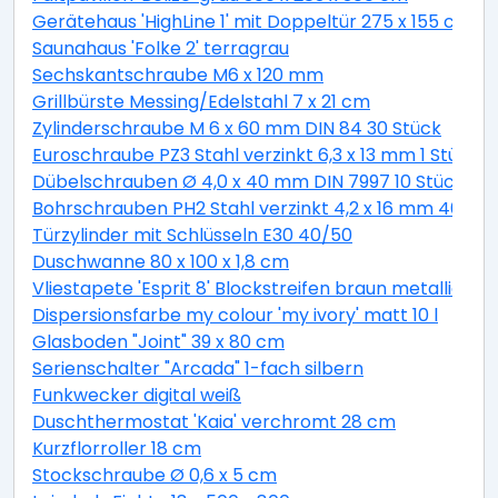
Gerätehaus 'HighLine 1' mit Doppeltür 275 x 155 cm Q
Saunahaus 'Folke 2' terragrau
Sechskantschraube M6 x 120 mm
Grillbürste Messing/Edelstahl 7 x 21 cm
Zylinderschraube M 6 x 60 mm DIN 84 30 Stück
Euroschraube PZ3 Stahl verzinkt 6,3 x 13 mm 1 Stück
Dübelschrauben Ø 4,0 x 40 mm DIN 7997 10 Stück
Bohrschrauben PH2 Stahl verzinkt 4,2 x 16 mm 40 Stü
Türzylinder mit Schlüsseln E30 40/50
Duschwanne 80 x 100 x 1,8 cm
Vliestapete 'Esprit 8' Blockstreifen braun metallic 10,
Dispersionsfarbe my colour 'my ivory' matt 10 l
Glasboden "Joint" 39 x 80 cm
Serienschalter "Arcada" 1-fach silbern
Funkwecker digital weiß
Duschthermostat 'Kaia' verchromt 28 cm
Kurzflorroller 18 cm
Stockschraube Ø 0,6 x 5 cm