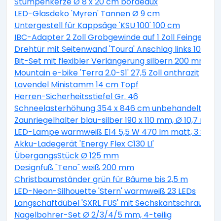
Stumpenkerze Ø 8 x 20 cm bordeaux
LED-Glasdeko 'Myren' Tannen Ø 9 cm
Untergestell für Kappsäge 'KSU 100' 100 cm
IBC-Adapter 2 Zoll Grobgewinde auf 1 Zoll Feingewind
Drehtür mit Seitenwand 'Toura' Anschlag links 100 x 
Bit-Set mit flexibler Verlängerung silbern 200 mm 11-t
Mountain e-bike 'Terra 2.0-S1' 27,5 Zoll anthrazit
Lavendel Ministamm 14 cm Topf
Herren-Sicherheitsstiefel Gr. 46
Schneelasterhöhung 354 x 846 cm unbehandelt 6 St
Zaunriegelhalter blau-silber 190 x 110 mm, Ø 10,7 mm 
LED-Lampe warmweiß E14 5,5 W 470 lm matt, 3 Stüc
Akku-Ladegerät 'Energy Flex C130 LI'
ÜbergangsStück Ø 125 mm
Designfuß "Teno" weiß 200 mm
Christbaumständer grün für Bäume bis 2,5 m
LED-Neon-Silhouette 'Stern' warmweiß 23 LEDs
Langschaftdübel 'SXRL FUS' mit Sechskantschraube, Ø
Nagelbohrer-Set Ø 2/3/4/5 mm, 4-teilig