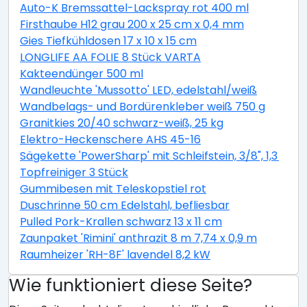
Auto-K Bremssattel-Lackspray rot 400 ml
Firsthaube H12 grau 200 x 25 cm x 0,4 mm
Gies Tiefkühldosen 17 x 10 x 15 cm
LONGLIFE AA FOLIE 8 Stück VARTA
Kakteendünger 500 ml
Wandleuchte 'Mussotto' LED, edelstahl/weiß
Wandbelags- und Bordürenkleber weiß 750 g
Granitkies 20/40 schwarz-weiß, 25 kg
Elektro-Heckenschere AHS 45-16
Sägekette 'PowerSharp' mit Schleifstein, 3/8", 1,3 mm,
Topfreiniger 3 Stück
Gummibesen mit Teleskopstiel rot
Duschrinne 50 cm Edelstahl, befliesbar
Pulled Pork-Krallen schwarz 13 x 11 cm
Zaunpaket 'Rimini' anthrazit 8 m 7,74 x 0,9 m
Raumheizer 'RH-8F' lavendel 8,2 kW
Wie funktioniert diese Seite?