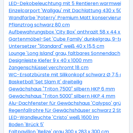
LED-Dekobeleuchtung mit 5 Rentieren warmweiß 4
Einzelcarport 'Wallgau' mit Dachlattung 430 x 500 
Wandfarbe 'Poterry' Premium Matt konservierungsmitt
Pflanztrog schwarz 80 cm
Aufbewahrungsbox 'City Box' anthrazit 58 x 44 x 55 
Gartenmöbel-Set 'Cube Family' dunkelgrau, 9-teilig
Untersetzer "Standard" weiß 40 x 15,5 cm
Lounge 'Long Island' grau, faltbares Sonnendach
Designleiste Kiefer 9 x 40 x 1000 mm
Zangenschlüssel verchromt 18 cm
WC-Ersatzbürste mit Silikonkopf schwarz Ø 7,5 cm
Basketball 'Set Slam It' dreiteilig
Gewächshaus "Triton 7500" silbern HKP 6 mm
Gewächshaus "Triton 5000" silbern HKP 4 mm
Alu-Dachfenster für Gewächshaus 'Calypso' grün 60,
Regenfallrohre für Gewächshäuser schwarz 2 Stück
LED-Wandleuchte 'Cristo' weiß 1600 lm
Boden 'Brück 5'
Faltpavillon 'Belize' grau 300 x 283 x 300 cm