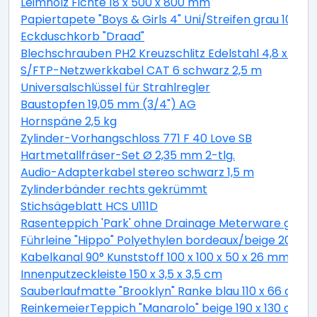
Leimholz Fichte 18 x 500 x 800 mm
Papiertapete "Boys & Girls 4" Uni/Streifen grau 10,05 
Eckduschkorb "Draad"
Blechschrauben PH2 Kreuzschlitz Edelstahl 4,8 x 19 
S/FTP-Netzwerkkabel CAT 6 schwarz 2,5 m
Universalschlüssel für Strahlregler
Baustopfen 19,05 mm (3/4") AG
Hornspäne 2,5 kg
Zylinder-Vorhangschloss 771 F 40 Love SB
Hartmetallfräser-Set Ø 2,35 mm 2-tlg.
Audio-Adapterkabel stereo schwarz 1,5 m
Zylinderbänder rechts gekrümmt
Stichsägeblatt HCS U111D
Rasenteppich 'Park' ohne Drainage Meterware grau, 
Führleine "Hippo" Polyethylen bordeaux/beige 200 c
Kabelkanal 90° Kunststoff 100 x 100 x 50 x 26 mm
Innenputzeckleiste 150 x 3,5 x 3,5 cm
Sauberlaufmatte "Brooklyn" Ranke blau 110 x 66 cm
ReinkemeierTeppich "Manarolo" beige 190 x 130 cm