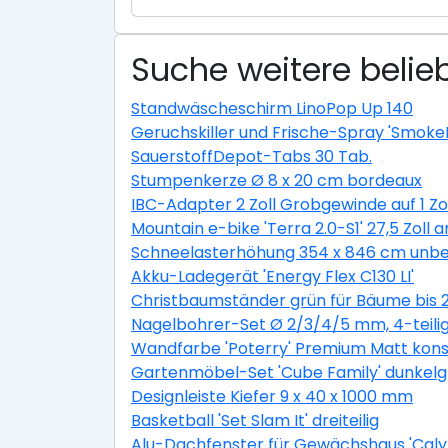
Suche weitere belieb
Standwäscheschirm LinoPop Up 140
Geruchskiller und Frische-Spray 'Smoke
SauerstoffDepot-Tabs 30 Tab.
Stumpenkerze Ø 8 x 20 cm bordeaux
IBC-Adapter 2 Zoll Grobgewinde auf 1 Zo
Mountain e-bike 'Terra 2.0-S1' 27,5 Zoll a
Schneelasterhöhung 354 x 846 cm unbe
Akku-Ladegerät 'Energy Flex C130 LI'
Christbaumständer grün für Bäume bis 
Nagelbohrer-Set Ø 2/3/4/5 mm, 4-teili
Wandfarbe 'Poterry' Premium Matt konser
Gartenmöbel-Set 'Cube Family' dunkelgra
Designleiste Kiefer 9 x 40 x 1000 mm
Basketball 'Set Slam It' dreiteilig
Alu-Dachfenster für Gewächshaus 'Calyp