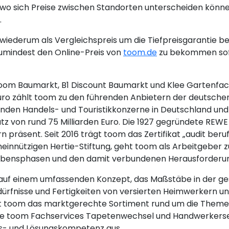
wo sich Preise zwischen Standorten unterscheiden könne
.
iederum als Vergleichspreis um die Tiefpreisgarantie be
umindest den Online-Preis von
toom.de
zu bekommen sofe
(toom Baumarkt, B1 Discount Baumarkt und Klee Gartenfac
 Euro zählt toom zu den führenden Anbietern der deuts
nden Handels- und Touristikkonzerne in Deutschland und 
on rund 75 Milliarden Euro. Die 1927 gegründete REWE G
 präsent. Seit 2016 trägt toom das Zertifikat „audit beruf
emeinnützigen Hertie-Stiftung, geht toom als Arbeitgeber
n Lebensphasen und den damit verbundenen Herausforderu
 auf einem umfassenden Konzept, das Maßstäbe in der ge
 Bedürfnisse und Fertigkeiten von versierten Heimwerkern
et toom das marktgerechte Sortiment rund um die Them
ie toom Fachservices Tapetenwechsel und Handwerkerserv
gs- und Lösungskompetenz aus.