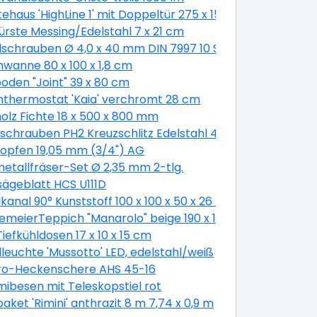
ehaus 'HighLine 1' mit Doppeltür 275 x 155 cm Quarzgrau 
bürste Messing/Edelstahl 7 x 21 cm
schrauben Ø 4,0 x 40 mm DIN 7997 10 Stück
wanne 80 x 100 x 1,8 cm
oden "Joint" 39 x 80 cm
thermostat 'Kaia' verchromt 28 cm
olz Fichte 18 x 500 x 800 mm
schrauben PH2 Kreuzschlitz Edelstahl 4,8 x 19 mm 50 Stü
opfen 19,05 mm (3/4") AG
etallfräser-Set Ø 2,35 mm 2-tlg.
sägeblatt HCS U111D
 cm
kanal 90° Kunststoff 100 x 100 x 50 x 26 mm
emeierTeppich "Manarolo" beige 190 x 130 cm
Tiefkühldosen 17 x 10 x 15 cm
euchte 'Mussotto' LED, edelstahl/weiß
tro-Heckenschere AHS 45-16
besen mit Teleskopstiel rot
aket 'Rimini' anthrazit 8 m 7,74 x 0,9 m