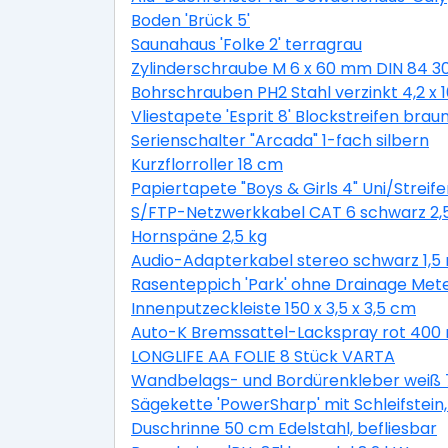
Boden 'Brück 5'
Saunahaus 'Folke 2' terragrau
Zylinderschraube M 6 x 60 mm DIN 84 3
Bohrschrauben PH2 Stahl verzinkt 4,2 x
Vliestapete 'Esprit 8' Blockstreifen braun
Serienschalter "Arcada" 1-fach silbern
Kurzflorroller 18 cm
Papiertapete "Boys & Girls 4" Uni/Streife
S/FTP-Netzwerkkabel CAT 6 schwarz 2,
Hornspäne 2,5 kg
Audio-Adapterkabel stereo schwarz 1,5
Rasenteppich 'Park' ohne Drainage Met
Innenputzeckleiste 150 x 3,5 x 3,5 cm
Auto-K Bremssattel-Lackspray rot 400 
LONGLIFE AA FOLIE 8 Stück VARTA
Wandbelags- und Bordürenkleber weiß 
Sägekette 'PowerSharp' mit Schleifstein, 
Duschrinne 50 cm Edelstahl, befliesbar