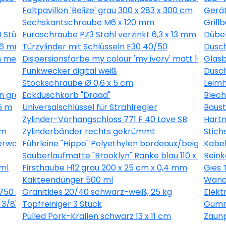
Faltpavillon 'Belize' grau 300 x 283 x 300 cm
Gerät
Sechskantschraube M6 x 120 mm
Grill
0 Stück
Euroschraube PZ3 Stahl verzinkt 6,3 x 13 mm 1 Stück
Dübel
 16 mm 40 Stück
Türzylinder mit Schlüsseln E30 40/50
Dusch
 metallic 10,05 x 0,53 m
Dispersionsfarbe my colour 'my ivory' matt 10 l
Glasb
Funkwecker digital weiß
Dusch
Stockschraube Ø 0,6 x 5 cm
Leimh
n grau 10,05 x 0,53 m
Eckduschkorb "Draad"
Blech
5 m
Universalschlüssel für Strahlregler
Baust
Zylinder-Vorhangschloss 771 F 40 Love SB
Hartm
 m
Zylinderbänder rechts gekrümmt
Stich
erware grau, Breite 400 cm
Führleine "Hippo" Polyethylen bordeaux/beige 200
Kabel
Sauberlaufmatte "Brooklyn" Ranke blau 110 x 66 cm
Reink
ml
Firsthaube H12 grau 200 x 25 cm x 0,4 mm
Gies 
Kakteendünger 500 ml
Wandl
750 g
Granitkies 20/40 schwarz-weiß, 25 kg
Elek
3/8", 1,3 mm, 56 Glieder
Topfreiniger 3 Stück
Gummi
Pulled Pork-Krallen schwarz 13 x 11 cm
Zaunp