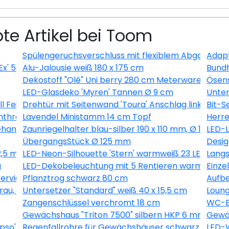
te Artikel bei Toom
Spülengeruchsverschluss mit flexiblem Abgang
Adapt
Ex' 500 ml
Alu-Jalousie weiß 180 x 175 cm
Bundh
Dekostoff "Olé" Uni berry 280 cm Meterware
Ösens
LED-Glasdeko 'Myren' Tannen Ø 9 cm
Unter
ll Feingewinde
Drehtür mit Seitenwand 'Toura' Anschlag links 100 x
Bit-S
nthrazit
Lavendel Ministamm 14 cm Topf
Herre
handelt 6 Stück
Zaunriegelhalter blau-silber 190 x 110 mm, Ø 10,7 m
LED-L
ÜbergangsStück Ø 125 mm
Desig
2,5 m
LED-Neon-Silhouette 'Stern' warmweiß 23 LEDs
Langs
g
LED-Dekobeleuchtung mit 5 Rentieren warmweiß 
Einze
vierungsmittelfrei 2,5 l
Pflanztrog schwarz 80 cm
Aufbe
u, 9-teilig
Untersetzer "Standard" weiß 40 x 15,5 cm
Loung
Zangenschlüssel verchromt 18 cm
WC-Er
Gewächshaus "Triton 7500" silbern HKP 6 mm
Gewäc
so' grün 60,2 x 73,6 cm
Regenfallrohre für Gewächshäuser schwarz 2 Stüc
LED-W