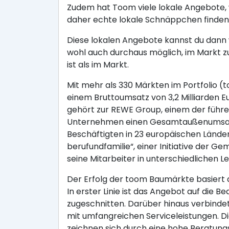
Zudem hat Toom viele lokale Angebote, 
daher echte lokale Schnäppchen finden
Diese lokalen Angebote kannst du dann w
wohl auch durchaus möglich, im Markt z
ist als im Markt.
Mit mehr als 330 Märkten im Portfolio 
einem Bruttoumsatz von 3,2 Milliarden
gehört zur REWE Group, einem der führe
Unternehmen einen Gesamtaußenumsatz v
Beschäftigten in 23 europäischen Ländern
berufundfamilie“, einer Initiative der G
seine Mitarbeiter in unterschiedliche
Der Erfolg der toom Baumärkte basiert
In erster Linie ist das Angebot auf die
zugeschnitten. Darüber hinaus verbind
mit umfangreichen Serviceleistungen. D
zeichnen sich durch eine hohe Beratun