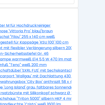
er M für Hochdruckreiniger
ose 'Vittoria Pro' blau/braun
chal "Filou" 255 x 140 cm weiß
gestell für Kappsäge 'KSU 100' 100 cm
 100 cm
et mit flexibler Verlängerung silbern 200 mm 11-teilig
n-Sicherheitsstiefel Gr. 46
m 30 Stück
ampe warmweiß E14 5,5 W 470 lm matt, 3 Stück
nfuß "Teno" weiß 200 mm
chaftdübel 'SXRL FUS' mit Sechskantschraube, Ø 10 x 60 
400 cm
lcarport 'Wallgau' mit Dachlattung 430 x 500 cm nussba
wahrungsbox 'City Box' anthrazit 58 x 44 x 55 cm
e 'Long Island' grau, faltbares Sonnendach
satzbürste mit Silikonkopf schwarz Ø 7,5 cm
hshaus "Triton 5000" silbern HKP 4 mm
k
andleuchte 'Cristo' weiß 1600 lm