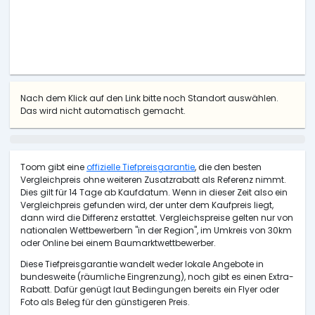
Nach dem Klick auf den Link bitte noch Standort auswählen.
Das wird nicht automatisch gemacht.
Toom gibt eine
offizielle Tiefpreisgarantie
, die den besten
Vergleichpreis ohne weiteren Zusatzrabatt als Referenz nimmt.
Dies gilt für 14 Tage ab Kaufdatum. Wenn in dieser Zeit also ein
Vergleichpreis gefunden wird, der unter dem Kaufpreis liegt,
dann wird die Differenz erstattet. Vergleichspreise gelten nur von
nationalen Wettbewerbern "in der Region", im Umkreis von 30km
oder Online bei einem Baumarktwettbewerber.
Diese Tiefpreisgarantie wandelt weder lokale Angebote in
bundesweite (räumliche Eingrenzung), noch gibt es einen Extra-
Rabatt. Dafür genügt laut Bedingungen bereits ein Flyer oder
Foto als Beleg für den günstigeren Preis.