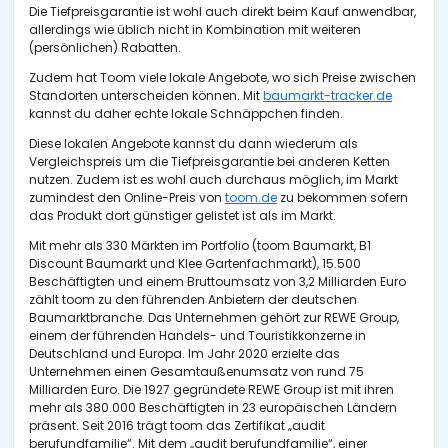
Die Tiefpreisgarantie ist wohl auch direkt beim Kauf anwendbar,
allerdings wie üblich nicht in Kombination mit weiteren
(persönlichen) Rabatten.
Zudem hat Toom viele lokale Angebote, wo sich Preise zwischen
Standorten unterscheiden können. Mit
baumarkt-tracker.de
kannst du daher echte lokale Schnäppchen finden.
Diese lokalen Angebote kannst du dann wiederum als
Vergleichspreis um die Tiefpreisgarantie bei anderen Ketten
nutzen. Zudem ist es wohl auch durchaus möglich, im Markt
zumindest den Online-Preis von
toom.de
zu bekommen sofern
das Produkt dort günstiger gelistet ist als im Markt.
Mit mehr als 330 Märkten im Portfolio (toom Baumarkt, B1
Discount Baumarkt und Klee Gartenfachmarkt), 15.500
Beschäftigten und einem Bruttoumsatz von 3,2 Milliarden Euro
zählt toom zu den führenden Anbietern der deutschen
Baumarktbranche. Das Unternehmen gehört zur REWE Group,
einem der führenden Handels- und Touristikkonzerne in
Deutschland und Europa. Im Jahr 2020 erzielte das
Unternehmen einen Gesamtaußenumsatz von rund 75
Milliarden Euro. Die 1927 gegründete REWE Group ist mit ihren
mehr als 380.000 Beschäftigten in 23 europäischen Ländern
präsent. Seit 2016 trägt toom das Zertifikat „audit
berufundfamilie“. Mit dem „audit berufundfamilie“, einer