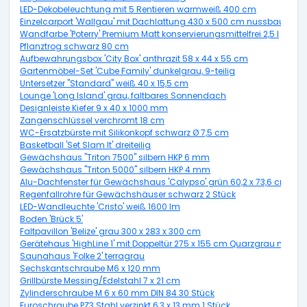
LED-Dekobeleuchtung mit 5 Rentieren warmweiß 400 cm
Einzelcarport 'Wallgau' mit Dachlattung 430 x 500 cm nussbaum
Wandfarbe 'Poterry' Premium Matt konservierungsmittelfrei 2,5 l
Pflanztrog schwarz 80 cm
Aufbewahrungsbox 'City Box' anthrazit 58 x 44 x 55 cm
Gartenmöbel-Set 'Cube Family' dunkelgrau, 9-teilig
Untersetzer "Standard" weiß 40 x 15,5 cm
Lounge 'Long Island' grau, faltbares Sonnendach
Designleiste Kiefer 9 x 40 x 1000 mm
Zangenschlüssel verchromt 18 cm
WC-Ersatzbürste mit Silikonkopf schwarz Ø 7,5 cm
Basketball 'Set Slam It' dreiteilig
Gewächshaus "Triton 7500" silbern HKP 6 mm
Gewächshaus "Triton 5000" silbern HKP 4 mm
Alu-Dachfenster für Gewächshaus 'Calypso' grün 60,2 x 73,6 cm
Regenfallrohre für Gewächshäuser schwarz 2 Stück
LED-Wandleuchte 'Cristo' weiß 1600 lm
Boden 'Brück 5'
Faltpavillon 'Belize' grau 300 x 283 x 300 cm
Gerätehaus 'HighLine 1' mit Doppeltür 275 x 155 cm Quarzgrau metalli
Saunahaus 'Folke 2' terragrau
Sechskantschraube M6 x 120 mm
Grillbürste Messing/Edelstahl 7 x 21 cm
Zylinderschraube M 6 x 60 mm DIN 84 30 Stück
Euroschraube PZ3 Stahl verzinkt 6,3 x 13 mm 1 Stück