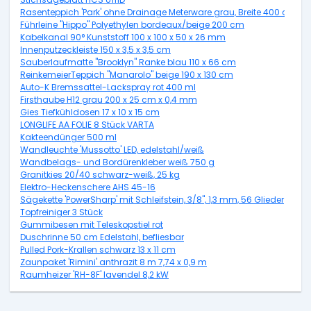
Rasenteppich 'Park' ohne Drainage Meterware grau, Breite 400 cm
Führleine "Hippo" Polyethylen bordeaux/beige 200 cm
Kabelkanal 90° Kunststoff 100 x 100 x 50 x 26 mm
Innenputzeckleiste 150 x 3,5 x 3,5 cm
Sauberlaufmatte "Brooklyn" Ranke blau 110 x 66 cm
ReinkemeierTeppich "Manarolo" beige 190 x 130 cm
Auto-K Bremssattel-Lackspray rot 400 ml
Firsthaube H12 grau 200 x 25 cm x 0,4 mm
Gies Tiefkühldosen 17 x 10 x 15 cm
LONGLIFE AA FOLIE 8 Stück VARTA
Kakteendünger 500 ml
Wandleuchte 'Mussotto' LED, edelstahl/weiß
Wandbelags- und Bordürenkleber weiß 750 g
Granitkies 20/40 schwarz-weiß, 25 kg
Elektro-Heckenschere AHS 45-16
Sägekette 'PowerSharp' mit Schleifstein, 3/8", 1,3 mm, 56 Glieder
Topfreiniger 3 Stück
Gummibesen mit Teleskopstiel rot
Duschrinne 50 cm Edelstahl, befliesbar
Pulled Pork-Krallen schwarz 13 x 11 cm
Zaunpaket 'Rimini' anthrazit 8 m 7,74 x 0,9 m
Raumheizer 'RH-8F' lavendel 8,2 kW