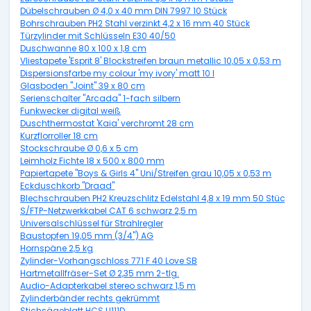
Dübelschrauben Ø 4,0 x 40 mm DIN 7997 10 Stück
Bohrschrauben PH2 Stahl verzinkt 4,2 x 16 mm 40 Stück
Türzylinder mit Schlüsseln E30 40/50
Duschwanne 80 x 100 x 1,8 cm
Vliestapete 'Esprit 8' Blockstreifen braun metallic 10,05 x 0,53 m
Dispersionsfarbe my colour 'my ivory' matt 10 l
Glasboden "Joint" 39 x 80 cm
Serienschalter "Arcada" 1-fach silbern
Funkwecker digital weiß
Duschthermostat 'Kaia' verchromt 28 cm
Kurzflorroller 18 cm
Stockschraube Ø 0,6 x 5 cm
Leimholz Fichte 18 x 500 x 800 mm
Papiertapete "Boys & Girls 4" Uni/Streifen grau 10,05 x 0,53 m
Eckduschkorb "Draad"
Blechschrauben PH2 Kreuzschlitz Edelstahl 4,8 x 19 mm 50 Stück
S/FTP-Netzwerkkabel CAT 6 schwarz 2,5 m
Universalschlüssel für Strahlregler
Baustopfen 19,05 mm (3/4") AG
Hornspäne 2,5 kg
Zylinder-Vorhangschloss 771 F 40 Love SB
Hartmetallfräser-Set Ø 2,35 mm 2-tlg.
Audio-Adapterkabel stereo schwarz 1,5 m
Zylinderbänder rechts gekrümmt
Stichsägeblatt HCS U111D