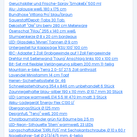
Geruchskiller und Frische-Spray 'SmokeEx' 500 ml
Alu-Jalousie weiß 180 x 175 cm
Bundhose 'Vittoria Pro' blau/braun
SauerstoffDepot-Tabs 30 Tab.
Dekostoff "Olé" Uni berry 280 cm Meterware
Ösenschal "Filou" 255 x 140 cm weiß
Stumpenkerze Ø 8 x 20 cm bordeaux
LED-Glasdeko 'Myren' Tannen Ø 9 cm
Untergestell für Kappsäge 'KSU 100' 100 cm
IBC-Adapter 2 Zoll Grobgewinde auf 1 Zoll Feingewinde
Drehtür mit Seitenwand 'Toura' Anschlag links 100 x 100 cm
Bit-Set mit flexibler Verlängerung silbern 200 mm 11-teilig
Mountain e-bike 'Terra 2.0-S1' 27,5 Zoll anthrazit
Lavendel Ministamm 14 cm Topf
Herren-Sicherheitsstiefel Gr. 46
Schneelasterhöhung 354 x 846 cm unbehandelt 6 Stück
Zaunriegelhalter blau-silber 190 x 110 mm, Ø 10,7 mm 30 Stück
LED-Lampe warmweiß E14 5,5 W 470 lm matt, 3 Stück
Akku-Ladegerät 'Energy Flex C130 LI'
ÜbergangsStück Ø 125 mm
Designfuß "Teno" weiß 200 mm
Christbaumständer grün für Bäume bis 2,5 m
LED-Neon-Silhouette 'Stern' warmweiß 23 LEDs
Langschaftdübel 'SXRL FUS' mit Sechskantschraube, Ø 10 x 60 mm, 5
Nagelbohrer-Set Ø 2/3/4/5 mm, 4-teilig