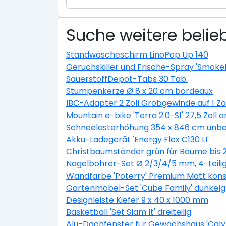
Suche weitere belieb
Standwäscheschirm LinoPop Up 140
Geruchskiller und Frische-Spray 'Smoke
SauerstoffDepot-Tabs 30 Tab.
Stumpenkerze Ø 8 x 20 cm bordeaux
IBC-Adapter 2 Zoll Grobgewinde auf 1 Zo
Mountain e-bike 'Terra 2.0-S1' 27,5 Zoll a
Schneelasterhöhung 354 x 846 cm unbe
Akku-Ladegerät 'Energy Flex C130 LI'
Christbaumständer grün für Bäume bis 
Nagelbohrer-Set Ø 2/3/4/5 mm, 4-teili
Wandfarbe 'Poterry' Premium Matt konser
Gartenmöbel-Set 'Cube Family' dunkelgra
Designleiste Kiefer 9 x 40 x 1000 mm
Basketball 'Set Slam It' dreiteilig
Alu-Dachfenster für Gewächshaus 'Calyp