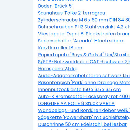
Boden 'Brück 5'
Saunahaus 'Folke 2' terragrau
Zylinderschraube M 6 x 60 mm DIN 84 3
Bohrschrauben PH2 Stahl verzinkt 4,2 x
Vliestapete 'Esprit 8' Blockstreifen braun
Serienschalter "Arcada" 1-fach silbern
Kurzflorroller 18 cm
Papiertapete "Boys & Girls 4" Uni/Streife
S/FTP-Netzwerkkabel CAT 6 schwarz 2,
Hornspäne 2,5 kg
Audio-Adapterkabel stereo schwarz 1,5
Rasenteppich 'Park' ohne Drainage Met
Innenputzeckleiste 150 x 3,5 x 3,5 cm
Auto-K Bremssattel-Lackspray rot 400 
LONGLIFE AA FOLIE 8 Stück VARTA
Wandbelags- und Bordürenkleber weiß 
Sägekette 'PowerSharp' mit Schleifstein, 
Duschrinne 50 cm Edelstahl, befliesbar