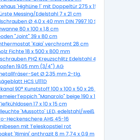
ehaus 'HighLine 1' mit Doppeltür 275 x 155 cm Quarzgrau 
bürste Messing/Edelstahl 7 x 21 cm
schrauben Ø 4,0 x 40 mm DIN 7997 10 Stück
wanne 80 x 100 x 1,8 cm
oden "Joint" 39 x 80 cm
thermostat 'Kaia' verchromt 28 cm
olz Fichte 18 x 500 x 800 mm
schrauben PH2 Kreuzschlitz Edelstahl 4,8 x 19 mm 50 Stü
opfen 19,05 mm (3/4") AG
etallfräser-Set Ø 2,35 mm 2-tlg.
sägeblatt HCS U111D
 cm
kanal 90° Kunststoff 100 x 100 x 50 x 26 mm
emeierTeppich "Manarolo" beige 190 x 130 cm
Tiefkühldosen 17 x 10 x 15 cm
euchte 'Mussotto' LED, edelstahl/weiß
tro-Heckenschere AHS 45-16
besen mit Teleskopstiel rot
aket 'Rimini' anthrazit 8 m 7,74 x 0,9 m