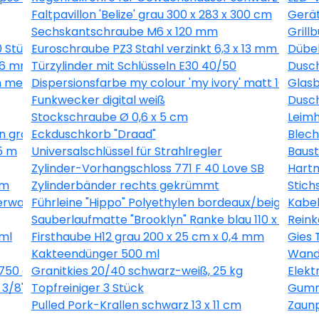
Faltpavillon 'Belize' grau 300 x 283 x 300 cm
Gerät
Sechskantschraube M6 x 120 mm
Grill
0 Stück
Euroschraube PZ3 Stahl verzinkt 6,3 x 13 mm 1 Stück
Dübel
 16 mm 40 Stück
Türzylinder mit Schlüsseln E30 40/50
Dusch
 metallic 10,05 x 0,53 m
Dispersionsfarbe my colour 'my ivory' matt 10 l
Glasb
Funkwecker digital weiß
Dusch
Stockschraube Ø 0,6 x 5 cm
Leimh
n grau 10,05 x 0,53 m
Eckduschkorb "Draad"
Blech
5 m
Universalschlüssel für Strahlregler
Baust
Zylinder-Vorhangschloss 771 F 40 Love SB
Hartm
 m
Zylinderbänder rechts gekrümmt
Stich
erware grau, Breite 400 cm
Führleine "Hippo" Polyethylen bordeaux/beige 200
Kabel
Sauberlaufmatte "Brooklyn" Ranke blau 110 x 66 cm
Reink
ml
Firsthaube H12 grau 200 x 25 cm x 0,4 mm
Gies 
Kakteendünger 500 ml
Wandl
750 g
Granitkies 20/40 schwarz-weiß, 25 kg
Elek
3/8", 1,3 mm, 56 Glieder
Topfreiniger 3 Stück
Gummi
Pulled Pork-Krallen schwarz 13 x 11 cm
Zaunp