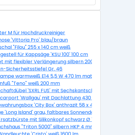
er M für Hochdruckreiniger
ose 'Vittoria Pro' blau/braun
chal "Filou" 255 x 140 cm weiß
gestell für Kappsäge 'KSU 100' 100 cm
 100 cm
et mit flexibler Verlängerung silbern 200 mm 11-teilig
n-Sicherheitsstiefel Gr. 46
m 30 Stück
ampe warmweiß E14 5,5 W 470 lm matt, 3 Stück
nfuß "Teno" weiß 200 mm
chaftdübel 'SXRL FUS' mit Sechskantschraube, Ø 10 x 60 
400 cm
lcarport 'Wallgau' mit Dachlattung 430 x 500 cm nussba
wahrungsbox 'City Box' anthrazit 58 x 44 x 55 cm
e 'Long Island' grau, faltbares Sonnendach
satzbürste mit Silikonkopf schwarz Ø 7,5 cm
hshaus "Triton 5000" silbern HKP 4 mm
k
andleuchte 'Cristo' weiß 1600 lm