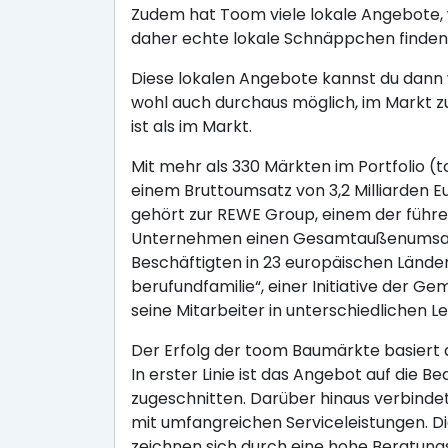
Zudem hat Toom viele lokale Angebote, 
daher echte lokale Schnäppchen finden
Diese lokalen Angebote kannst du dann w
wohl auch durchaus möglich, im Markt z
ist als im Markt.
Mit mehr als 330 Märkten im Portfolio 
einem Bruttoumsatz von 3,2 Milliarden
gehört zur REWE Group, einem der führe
Unternehmen einen Gesamtaußenumsatz v
Beschäftigten in 23 europäischen Ländern
berufundfamilie“, einer Initiative der G
seine Mitarbeiter in unterschiedliche
Der Erfolg der toom Baumärkte basiert
In erster Linie ist das Angebot auf die
zugeschnitten. Darüber hinaus verbind
mit umfangreichen Serviceleistungen. D
zeichnen sich durch eine hohe Beratun