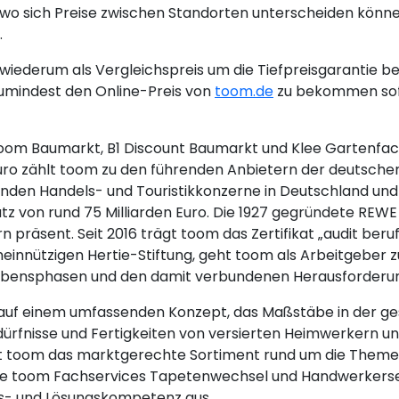
wo sich Preise zwischen Standorten unterscheiden könne
.
iederum als Vergleichspreis um die Tiefpreisgarantie be
umindest den Online-Preis von
toom.de
zu bekommen sofe
(toom Baumarkt, B1 Discount Baumarkt und Klee Gartenfac
 Euro zählt toom zu den führenden Anbietern der deuts
nden Handels- und Touristikkonzerne in Deutschland und 
on rund 75 Milliarden Euro. Die 1927 gegründete REWE G
 präsent. Seit 2016 trägt toom das Zertifikat „audit beruf
emeinnützigen Hertie-Stiftung, geht toom als Arbeitgeber
n Lebensphasen und den damit verbundenen Herausforderu
 auf einem umfassenden Konzept, das Maßstäbe in der ge
 Bedürfnisse und Fertigkeiten von versierten Heimwerkern
et toom das marktgerechte Sortiment rund um die Them
ie toom Fachservices Tapetenwechsel und Handwerkerserv
gs- und Lösungskompetenz aus.