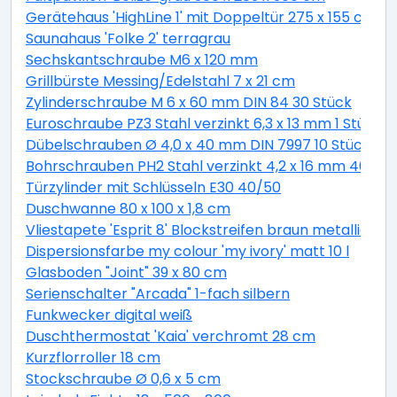
Gerätehaus 'HighLine 1' mit Doppeltür 275 x 155 cm Q
Saunahaus 'Folke 2' terragrau
Sechskantschraube M6 x 120 mm
Grillbürste Messing/Edelstahl 7 x 21 cm
Zylinderschraube M 6 x 60 mm DIN 84 30 Stück
Euroschraube PZ3 Stahl verzinkt 6,3 x 13 mm 1 Stück
Dübelschrauben Ø 4,0 x 40 mm DIN 7997 10 Stück
Bohrschrauben PH2 Stahl verzinkt 4,2 x 16 mm 40 Stü
Türzylinder mit Schlüsseln E30 40/50
Duschwanne 80 x 100 x 1,8 cm
Vliestapete 'Esprit 8' Blockstreifen braun metallic 10,
Dispersionsfarbe my colour 'my ivory' matt 10 l
Glasboden "Joint" 39 x 80 cm
Serienschalter "Arcada" 1-fach silbern
Funkwecker digital weiß
Duschthermostat 'Kaia' verchromt 28 cm
Kurzflorroller 18 cm
Stockschraube Ø 0,6 x 5 cm