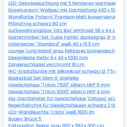
LED-Dekobeleuchtung mit 5 Rentieren warmweiß 4
Einzelcarport 'Wallgau' mit Dachlattung 430 x 500 
Wandfarbe 'Poterry' Premium Matt konservierungsmitt
Pflanztrog schwarz 80 cm
Aufbewahrungsbox 'City Box' anthrazit 58 x 44 x 55 
Gartenmöbel-Set 'Cube Family' dunkelgrau, 9-teilig
Untersetzer "Standard" weiß 40 x 15,5 cm
Lounge 'Long Island' grau, faltbares Sonnendach
Designleiste Kiefer 9 x 40 x 1000 mm
Zangenschlüssel verchromt 18 cm
WC-Ersatzbürste mit Silikonkopf schwarz Ø 7,5 cm
Basketball 'Set Slam It' dreiteilig
Gewächshaus "Triton 7500" silbern HKP 6 mm
Gewächshaus "Triton 5000" silbern HKP 4 mm
Alu-Dachfenster für Gewächshaus 'Calypso' grün 60,
Regenfallrohre für Gewächshäuser schwarz 2 Stück
LED-Wandleuchte 'Cristo' weiß 1600 lm
Boden 'Brück 5'
Faltpavillon 'Belize' grau 300 x 283 x 300 cm