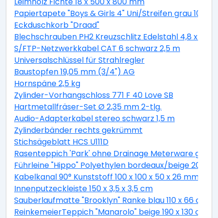
Leimholz Fichte 18 x 500 x 800 mm
Papiertapete "Boys & Girls 4" Uni/Streifen grau 10,05 
Eckduschkorb "Draad"
Blechschrauben PH2 Kreuzschlitz Edelstahl 4,8 x 19 
S/FTP-Netzwerkkabel CAT 6 schwarz 2,5 m
Universalschlüssel für Strahlregler
Baustopfen 19,05 mm (3/4") AG
Hornspäne 2,5 kg
Zylinder-Vorhangschloss 771 F 40 Love SB
Hartmetallfräser-Set Ø 2,35 mm 2-tlg.
Audio-Adapterkabel stereo schwarz 1,5 m
Zylinderbänder rechts gekrümmt
Stichsägeblatt HCS U111D
Rasenteppich 'Park' ohne Drainage Meterware grau, 
Führleine "Hippo" Polyethylen bordeaux/beige 200 c
Kabelkanal 90° Kunststoff 100 x 100 x 50 x 26 mm
Innenputzeckleiste 150 x 3,5 x 3,5 cm
Sauberlaufmatte "Brooklyn" Ranke blau 110 x 66 cm
ReinkemeierTeppich "Manarolo" beige 190 x 130 cm