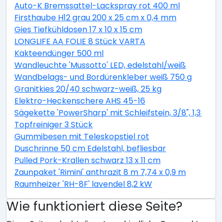
Auto-K Bremssattel-Lackspray rot 400 ml
Firsthaube H12 grau 200 x 25 cm x 0,4 mm
Gies Tiefkühldosen 17 x 10 x 15 cm
LONGLIFE AA FOLIE 8 Stück VARTA
Kakteendünger 500 ml
Wandleuchte 'Mussotto' LED, edelstahl/weiß
Wandbelags- und Bordürenkleber weiß 750 g
Granitkies 20/40 schwarz-weiß, 25 kg
Elektro-Heckenschere AHS 45-16
Sägekette 'PowerSharp' mit Schleifstein, 3/8", 1,3 mm,
Topfreiniger 3 Stück
Gummibesen mit Teleskopstiel rot
Duschrinne 50 cm Edelstahl, befliesbar
Pulled Pork-Krallen schwarz 13 x 11 cm
Zaunpaket 'Rimini' anthrazit 8 m 7,74 x 0,9 m
Raumheizer 'RH-8F' lavendel 8,2 kW
Wie funktioniert diese Seite?