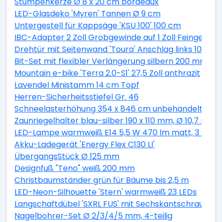
Stumpenkerze Ø 8 x 20 cm bordeaux
LED-Glasdeko 'Myren' Tannen Ø 9 cm
Untergestell für Kappsäge 'KSU 100' 100 cm
IBC-Adapter 2 Zoll Grobgewinde auf 1 Zoll Feingewind
Drehtür mit Seitenwand 'Toura' Anschlag links 100 x 
Bit-Set mit flexibler Verlängerung silbern 200 mm 11-t
Mountain e-bike 'Terra 2.0-S1' 27,5 Zoll anthrazit
Lavendel Ministamm 14 cm Topf
Herren-Sicherheitsstiefel Gr. 46
Schneelasterhöhung 354 x 846 cm unbehandelt 6 St
Zaunriegelhalter blau-silber 190 x 110 mm, Ø 10,7 mm 
LED-Lampe warmweiß E14 5,5 W 470 lm matt, 3 Stüc
Akku-Ladegerät 'Energy Flex C130 LI'
ÜbergangsStück Ø 125 mm
Designfuß "Teno" weiß 200 mm
Christbaumständer grün für Bäume bis 2,5 m
LED-Neon-Silhouette 'Stern' warmweiß 23 LEDs
Langschaftdübel 'SXRL FUS' mit Sechskantschraube, Ø
Nagelbohrer-Set Ø 2/3/4/5 mm, 4-teilig