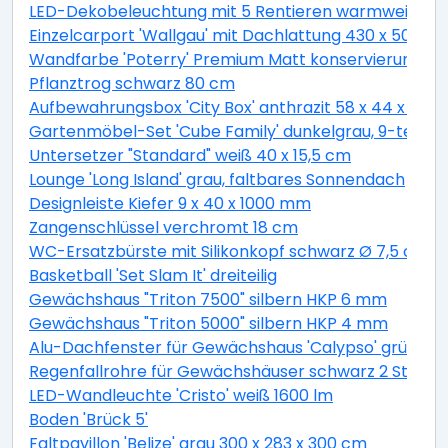
LED-Dekobeleuchtung mit 5 Rentieren warmweiß 4
Einzelcarport 'Wallgau' mit Dachlattung 430 x 500 
Wandfarbe 'Poterry' Premium Matt konservierungsmitt
Pflanztrog schwarz 80 cm
Aufbewahrungsbox 'City Box' anthrazit 58 x 44 x 55 
Gartenmöbel-Set 'Cube Family' dunkelgrau, 9-teilig
Untersetzer "Standard" weiß 40 x 15,5 cm
Lounge 'Long Island' grau, faltbares Sonnendach
Designleiste Kiefer 9 x 40 x 1000 mm
Zangenschlüssel verchromt 18 cm
WC-Ersatzbürste mit Silikonkopf schwarz Ø 7,5 cm
Basketball 'Set Slam It' dreiteilig
Gewächshaus "Triton 7500" silbern HKP 6 mm
Gewächshaus "Triton 5000" silbern HKP 4 mm
Alu-Dachfenster für Gewächshaus 'Calypso' grün 60,
Regenfallrohre für Gewächshäuser schwarz 2 Stück
LED-Wandleuchte 'Cristo' weiß 1600 lm
Boden 'Brück 5'
Faltpavillon 'Belize' grau 300 x 283 x 300 cm