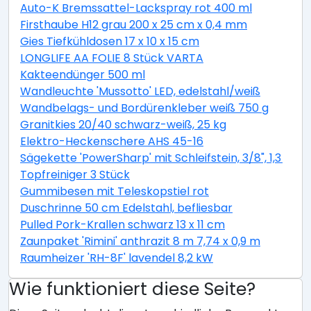
Auto-K Bremssattel-Lackspray rot 400 ml
Firsthaube H12 grau 200 x 25 cm x 0,4 mm
Gies Tiefkühldosen 17 x 10 x 15 cm
LONGLIFE AA FOLIE 8 Stück VARTA
Kakteendünger 500 ml
Wandleuchte 'Mussotto' LED, edelstahl/weiß
Wandbelags- und Bordürenkleber weiß 750 g
Granitkies 20/40 schwarz-weiß, 25 kg
Elektro-Heckenschere AHS 45-16
Sägekette 'PowerSharp' mit Schleifstein, 3/8", 1,3 mm,
Topfreiniger 3 Stück
Gummibesen mit Teleskopstiel rot
Duschrinne 50 cm Edelstahl, befliesbar
Pulled Pork-Krallen schwarz 13 x 11 cm
Zaunpaket 'Rimini' anthrazit 8 m 7,74 x 0,9 m
Raumheizer 'RH-8F' lavendel 8,2 kW
Wie funktioniert diese Seite?