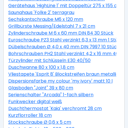
Gerätehaus 'HighLine 1' mit Doppeltür 275 x 155 cm Q
Saunahaus 'Folke 2' terragrau
Sechskantschraube M6 x 120 mm
Grillbürste Messing/Edelstahl 7 x 21 cm
Zylinderschraube M 6 x 60 mm DIN 84 30 Stück
Euroschraube PZ3 Stahl verzinkt 6,3 x 13 mm 1 Stück
Dübelschrauben Ø 4,0 x 40 mm DIN 7997 10 Stück
Bohrschrauben PH2 Stahl verzinkt 4,2 x 16 mm 40 Stü
Türzylinder mit Schlüsseln E30 40/50
Duschwanne 80 x 100 x 1,8 cm
Vliestapete 'Esprit 8' Blockstreifen braun metallic 10,
Dispersionsfarbe my colour 'my ivory' matt 10 l
Glasboden "Joint" 39 x 80 cm
Serienschalter "Arcada" 1-fach silbern
Funkwecker digital weiß
Duschthermostat 'Kaia' verchromt 28 cm
Kurzflorroller 18 cm
Stockschraube Ø 0,6 x 5 cm