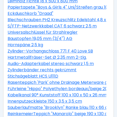
Leimholz Fichte 18 x 500 x 800 mm
Papiertapete "Boys & Girls 4" Uni/Streifen grau 10,05 
Eckduschkorb "Draad"
Blechschrauben PH2 Kreuzschlitz Edelstahl 4,8 x 19 
S/FTP-Netzwerkkabel CAT 6 schwarz 2,5 m
Universalschlüssel für Strahlregler
Baustopfen 19,05 mm (3/4") AG
Hornspäne 2,5 kg
Zylinder-Vorhangschloss 771 F 40 Love SB
Hartmetallfräser-Set Ø 2,35 mm 2-tlg.
Audio-Adapterkabel stereo schwarz 1,5 m
Zylinderbänder rechts gekrümmt
Stichsägeblatt HCS U111D
Rasenteppich 'Park' ohne Drainage Meterware grau, 
Führleine "Hippo" Polyethylen bordeaux/beige 200 c
Kabelkanal 90° Kunststoff 100 x 100 x 50 x 26 mm
Innenputzeckleiste 150 x 3,5 x 3,5 cm
Sauberlaufmatte "Brooklyn" Ranke blau 110 x 66 cm
ReinkemeierTeppich "Manarolo" beige 190 x 130 cm