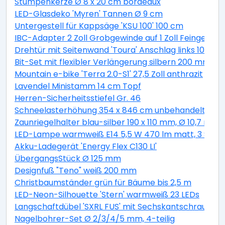
Stumpenkerze Ø 8 x 20 cm bordeaux
LED-Glasdeko 'Myren' Tannen Ø 9 cm
Untergestell für Kappsäge 'KSU 100' 100 cm
IBC-Adapter 2 Zoll Grobgewinde auf 1 Zoll Feingewind
Drehtür mit Seitenwand 'Toura' Anschlag links 100 x 
Bit-Set mit flexibler Verlängerung silbern 200 mm 11-t
Mountain e-bike 'Terra 2.0-S1' 27,5 Zoll anthrazit
Lavendel Ministamm 14 cm Topf
Herren-Sicherheitsstiefel Gr. 46
Schneelasterhöhung 354 x 846 cm unbehandelt 6 St
Zaunriegelhalter blau-silber 190 x 110 mm, Ø 10,7 mm 
LED-Lampe warmweiß E14 5,5 W 470 lm matt, 3 Stüc
Akku-Ladegerät 'Energy Flex C130 LI'
ÜbergangsStück Ø 125 mm
Designfuß "Teno" weiß 200 mm
Christbaumständer grün für Bäume bis 2,5 m
LED-Neon-Silhouette 'Stern' warmweiß 23 LEDs
Langschaftdübel 'SXRL FUS' mit Sechskantschraube, Ø
Nagelbohrer-Set Ø 2/3/4/5 mm, 4-teilig