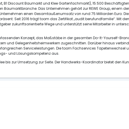
kt, B1 Discount Baumarkt und Klee Gartenfachmarkt), 15.500 Beschäftigten
en Baumarktbranche. Das Unternehmen gehört zur REWE Group, einem der 
 Unternehmen einen Gesamtaußenumsatz von rund 75 Milliarden Euro. Die 
ent. Seit 2016 trägt toom das Zertifikat „audit berufundfamilie“. Mit dem 
tgeber zukunftsorientierte Wege und unterstützt seine Mitarbeiter in unt
fassenden Konzept, das Maßstäbe in der gesamten Do-It-Yourself-Branche s
erkern und Gelegenheitsheimwerkern zugeschnitten. Darüber hinaus verbi
ngreichen Serviceleistungen. Die toom Fachservices Tapetenwechsel und
ungs- und Lösungskompetenz aus.
e bis zur Umsetzung zur Seite. Der Handwerks-Koordinator bietet den K