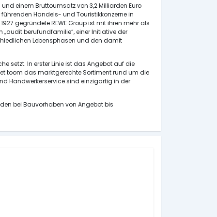
 und einem Bruttoumsatz von 3,2 Milliarden Euro
führenden Handels- und Touristikkonzerne in
1927 gegründete REWE Group ist mit ihren mehr als
„audit berufundfamilie“, einer Initiative der
erschiedlichen Lebensphasen und den damit
etzt. In erster Linie ist das Angebot auf die
ndet toom das marktgerechte Sortiment rund um die
 Handwerkerservice sind einzigartig in der
unden bei Bauvorhaben von Angebot bis