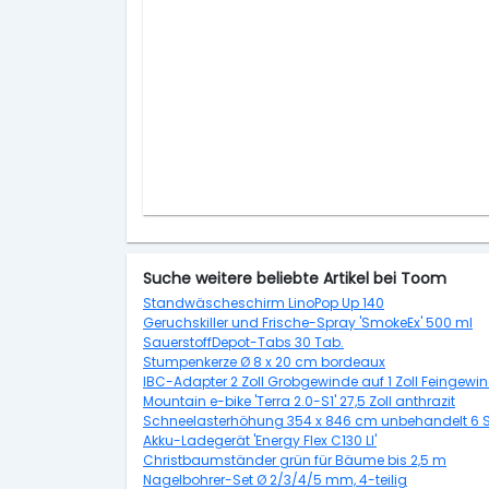
Suche weitere beliebte Artikel bei Toom
Standwäscheschirm LinoPop Up 140
Geruchskiller und Frische-Spray 'SmokeEx' 500 ml
SauerstoffDepot-Tabs 30 Tab.
Stumpenkerze Ø 8 x 20 cm bordeaux
IBC-Adapter 2 Zoll Grobgewinde auf 1 Zoll Feingewi
Mountain e-bike 'Terra 2.0-S1' 27,5 Zoll anthrazit
Schneelasterhöhung 354 x 846 cm unbehandelt 6 
Akku-Ladegerät 'Energy Flex C130 LI'
Christbaumständer grün für Bäume bis 2,5 m
Nagelbohrer-Set Ø 2/3/4/5 mm, 4-teilig