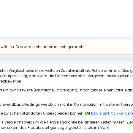
uswählen. Das wird nicht automatisch gemacht.
esten Vergleichpreis ohne weiteren Zusatzrabatt als Referenz nimmt. Dies g
Kaufpreis liegt, dann wird die Differenz erstattet. Vergleichspreise gelten
ettbewerber.
te in bundesweite (räumliche Eingrenzung), noch gibt es einen Extra-Raba
 anwendbar, allerdings wie üblich nicht in Kombination mit weiteren (pers
ise zwischen Standorten unterscheiden können. Mit
baumarkt-tracker.de
k
 Vergleichspreis um die Tiefpreisgarantie bei anderen Ketten nutzen. Z
 sofern das Produkt dort günstiger gelistet ist als im Markt.