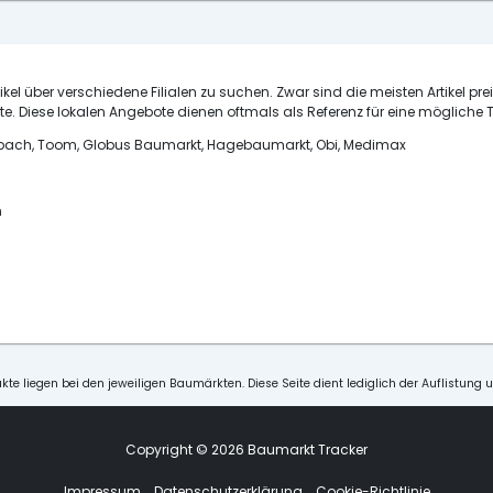
ikel über verschiedene Filialen zu suchen. Zwar sind die meisten Artikel pre
e. Diese lokalen Angebote dienen oftmals als Referenz für eine mögliche T
ornbach, Toom, Globus Baumarkt, Hagebaumarkt, Obi, Medimax
n
kte liegen bei den jeweiligen Baumärkten. Diese Seite dient lediglich der Auflistung 
Copyright © 2026 Baumarkt Tracker
Impressum
Datenschutzerklärung
Cookie-Richtlinie