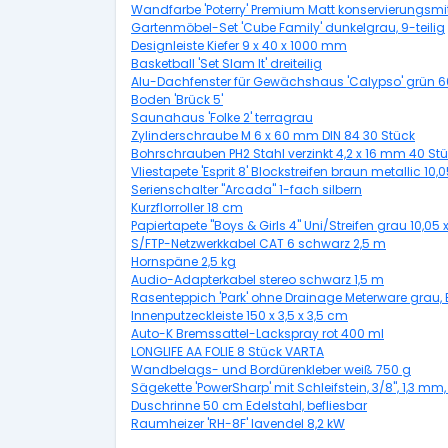
Wandfarbe 'Poterry' Premium Matt konservierungsmitte
Gartenmöbel-Set 'Cube Family' dunkelgrau, 9-teilig
Designleiste Kiefer 9 x 40 x 1000 mm
Basketball 'Set Slam It' dreiteilig
Alu-Dachfenster für Gewächshaus 'Calypso' grün 60
Boden 'Brück 5'
Saunahaus 'Folke 2' terragrau
Zylinderschraube M 6 x 60 mm DIN 84 30 Stück
Bohrschrauben PH2 Stahl verzinkt 4,2 x 16 mm 40 St
Vliestapete 'Esprit 8' Blockstreifen braun metallic 10,
Serienschalter "Arcada" 1-fach silbern
Kurzflorroller 18 cm
Papiertapete "Boys & Girls 4" Uni/Streifen grau 10,05 
S/FTP-Netzwerkkabel CAT 6 schwarz 2,5 m
Hornspäne 2,5 kg
Audio-Adapterkabel stereo schwarz 1,5 m
Rasenteppich 'Park' ohne Drainage Meterware grau, 
Innenputzeckleiste 150 x 3,5 x 3,5 cm
Auto-K Bremssattel-Lackspray rot 400 ml
LONGLIFE AA FOLIE 8 Stück VARTA
Wandbelags- und Bordürenkleber weiß 750 g
Sägekette 'PowerSharp' mit Schleifstein, 3/8", 1,3 mm,
Duschrinne 50 cm Edelstahl, befliesbar
Raumheizer 'RH-8F' lavendel 8,2 kW