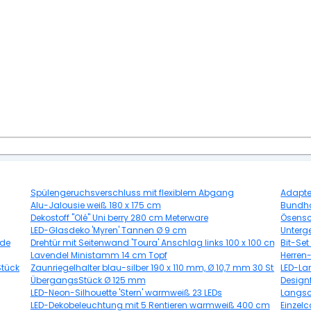
Spülengeruchsverschluss mit flexiblem Abgang
Adapte
Alu-Jalousie weiß 180 x 175 cm
Bundhos
Dekostoff "Olé" Uni berry 280 cm Meterware
Ösensc
LED-Glasdeko 'Myren' Tannen Ø 9 cm
Unterge
nde
Drehtür mit Seitenwand 'Toura' Anschlag links 100 x 100 cm
Bit-Set
Lavendel Ministamm 14 cm Topf
Herren-
Stück
Zaunriegelhalter blau-silber 190 x 110 mm, Ø 10,7 mm 30 Stück
LED-La
ÜbergangsStück Ø 125 mm
Design
LED-Neon-Silhouette 'Stern' warmweiß 23 LEDs
Langsc
LED-Dekobeleuchtung mit 5 Rentieren warmweiß 400 cm
Einzel