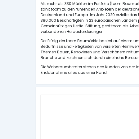
Mit mehr als 330 Märkten im Portfolio (toom Baumar
zählt toom zu den führenden Anbietern der deutsch
Deutschland und Europa. Im Jahr 2020 erzielte das
380.000 Beschäftigten in 23 europäischen Ländern präs
Gemeinnützigen Hertie-Stiftung, geht toom als Arbei
verbundenen Herausforderungen.
Der Erfolg der toom Baumärkte basiert auf einem um
Bedürfnisse und Fertigkeiten von versierten Heimw
Themen Bauen, Renovieren und Verschönern mit umfa
Branche und zeichnen sich durch eine hohe Berat
Die Wohnraumberater stehen den Kunden von der Ide
Endabnahme alles aus einer Hand.