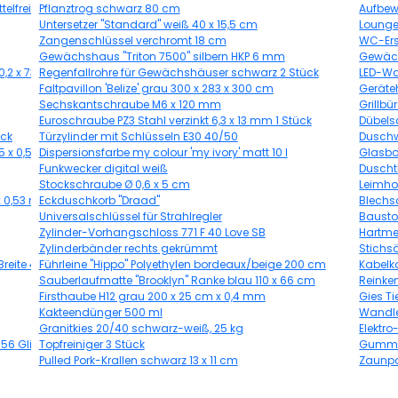
lfrei 2,5 l
Pflanztrog schwarz 80 cm
Aufbew
Untersetzer "Standard" weiß 40 x 15,5 cm
Lounge
Zangenschlüssel verchromt 18 cm
WC-Ers
Gewächshaus "Triton 7500" silbern HKP 6 mm
Gewäch
,2 x 73,6 cm
Regenfallrohre für Gewächshäuser schwarz 2 Stück
LED-Wa
Faltpavillon 'Belize' grau 300 x 283 x 300 cm
Geräteh
Sechskantschraube M6 x 120 mm
Grillbü
Euroschraube PZ3 Stahl verzinkt 6,3 x 13 mm 1 Stück
Dübels
ück
Türzylinder mit Schlüsseln E30 40/50
Duschw
05 x 0,53 m
Dispersionsfarbe my colour 'my ivory' matt 10 l
Glasbo
Funkwecker digital weiß
Duscht
Stockschraube Ø 0,6 x 5 cm
Leimho
x 0,53 m
Eckduschkorb "Draad"
Blechs
Universalschlüssel für Strahlregler
Bausto
Zylinder-Vorhangschloss 771 F 40 Love SB
Hartmet
Zylinderbänder rechts gekrümmt
Stichs
Breite 400 cm
Führleine "Hippo" Polyethylen bordeaux/beige 200 cm
Kabelka
Sauberlaufmatte "Brooklyn" Ranke blau 110 x 66 cm
Reinke
Firsthaube H12 grau 200 x 25 cm x 0,4 mm
Gies Ti
Kakteendünger 500 ml
Wandle
Granitkies 20/40 schwarz-weiß, 25 kg
Elektr
 56 Glieder
Topfreiniger 3 Stück
Gummib
Pulled Pork-Krallen schwarz 13 x 11 cm
Zaunpak