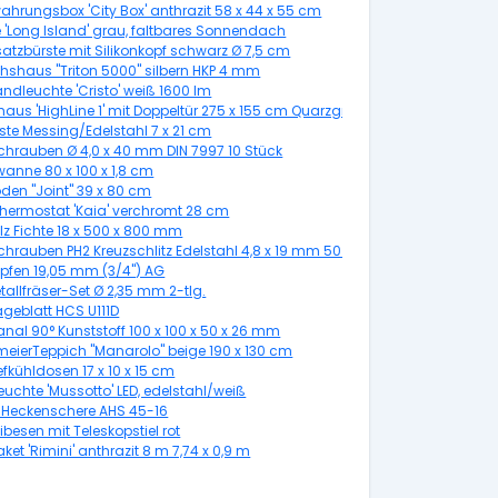
ahrungsbox 'City Box' anthrazit 58 x 44 x 55 cm
 'Long Island' grau, faltbares Sonnendach
atzbürste mit Silikonkopf schwarz Ø 7,5 cm
shaus "Triton 5000" silbern HKP 4 mm
ndleuchte 'Cristo' weiß 1600 lm
aus 'HighLine 1' mit Doppeltür 275 x 155 cm Quarzgrau metallic
rste Messing/Edelstahl 7 x 21 cm
chrauben Ø 4,0 x 40 mm DIN 7997 10 Stück
anne 80 x 100 x 1,8 cm
den "Joint" 39 x 80 cm
hermostat 'Kaia' verchromt 28 cm
lz Fichte 18 x 500 x 800 mm
chrauben PH2 Kreuzschlitz Edelstahl 4,8 x 19 mm 50 Stück
pfen 19,05 mm (3/4") AG
allfräser-Set Ø 2,35 mm 2-tlg.
ägeblatt HCS U111D
nal 90° Kunststoff 100 x 100 x 50 x 26 mm
meierTeppich "Manarolo" beige 190 x 130 cm
efkühldosen 17 x 10 x 15 cm
uchte 'Mussotto' LED, edelstahl/weiß
o-Heckenschere AHS 45-16
esen mit Teleskopstiel rot
et 'Rimini' anthrazit 8 m 7,74 x 0,9 m