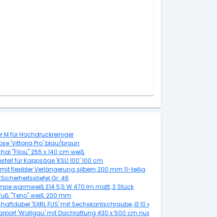
r M für Hochdruckreiniger
e 'Vittoria Pro' blau/braun
hal "Filou" 255 x 140 cm weiß
stell für Kappsäge 'KSU 100' 100 cm
 mit flexibler Verlängerung silbern 200 mm 11-teilig
Sicherheitsstiefel Gr. 46
mpe warmweiß E14 5,5 W 470 lm matt, 3 Stück
fuß "Teno" weiß 200 mm
haftdübel 'SXRL FUS' mit Sechskantschraube, Ø 10 x 60 mm, 50 Stück
carport 'Wallgau' mit Dachlattung 430 x 500 cm nussbaum