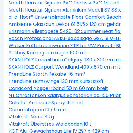
Meeth Haustür Signum PVC Exclusiv PVC Modell 70 88 
Meeth Haustür Signum Aluminium Modell 87 88 x 200 cm
d-c-floor® Universalmatte Floor Comfort Beachwood
Ambiente Glaszaun Dekor 81 51,5 x 120 cm gehärtete
Erismann Vliestapete 5426-02 Summer Beat floral bei
Bosch Professional Akku-Säbelsäge GSA 18 V-LI C Solo
Walser Kofferraumwanne XTR für VW Passat (B6) Var
Poliboy Kaminglasreiniger 500 ml
SKAN HOLZ Freizeithaus Calgary 380 x 300 cm mit 2. S
SKAN HOLZ Carport Wendland 409 x 870 cm mit EP
TrendLine Starthilfekabel 16 mm²
TrendLine Leimzwinge 120 mm Kunststoff
Conacord Absperrband 50 m 80 mm breit
N.L.Chrestensen Saatgut Schöterich ca. 120 Pflanzen
Celaflor Ameisen-Spray 400 ml
Gummistopfen 13 / 9 mm
Vitakraft Menü 3 kg
Vitakraft Überstreu Waldboden 10 L
KGT Alu-Gewächshaus Lilie IV 297 x 429 cm