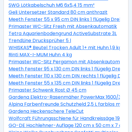
SWG Lötkabelschuh M6 6x5,4 15 mm²
Geli Untersetzer Standard 80 cm anthrazit
Meeth Fenster 55 x 95 cm DIN links 1 flügelig Dreh-Ki
Primaster WC-Sitz Fresh mit Absenkautomatik
Tetra Aquarienbodengrund ActiveSubstrate 3L
TrendLine Drucksprüher 5 l
WHISKAS® Beutel Trocken Adult 1+ mit Huhn 1,9 kg 1,9 
Rinti MAX-I-MUM Huhn 4 kg
Primaster WC-Sitz Pergamon mit Absenkautomatik
Meeth Fenster 95 x 130 cm DIN links 1 flügelig Dreh-K
Meeth Fenster 110 x 130 cm DIN rechts 1 flügelig Dreh-
Meeth Fenster 55 x 135 cm DIN links 1 flügelig Dreh-K
Primaster Schwenk Rost Ø 45 cm
Gardena Elektro-Rasenmäher PowerMax 1600/37 inkl
Alpina Farbenfreunde Schutzheld 2,5 L farblos matt
Gardena Heckenschere TeleCut
Wolfcraft Führungsschiene für Handkreissäge 190 x 1
GO-DE Hochlehner-Auflage 120 cm x 50 cm x 7 cm, gr