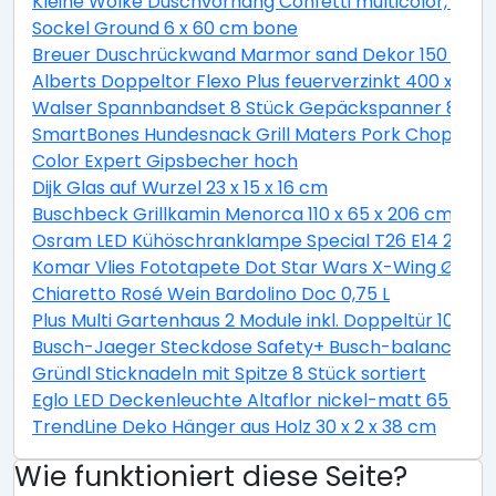
Kleine Wolke Duschvorhang Confetti multicolor, 180 
Sockel Ground 6 x 60 cm bone
Breuer Duschrückwand Marmor sand Dekor 150 x 255
Alberts Doppeltor Flexo Plus feuerverzinkt 400 x 160
Walser Spannbandset 8 Stück Gepäckspanner 8 teili
SmartBones Hundesnack Grill Maters Pork Chop 3 St
Color Expert Gipsbecher hoch
Dijk Glas auf Wurzel 23 x 15 x 16 cm
Buschbeck Grillkamin Menorca 110 x 65 x 206 cm
Osram LED Kühöschranklampe Special T26 E14 2,3W 
Komar Vlies Fototapete Dot Star Wars X-Wing Ø 128
Chiaretto Rosé Wein Bardolino Doc 0,75 L
Plus Multi Gartenhaus 2 Module inkl. Doppeltür 10,5 
Busch-Jaeger Steckdose Safety+ Busch-balance® SI, 
Gründl Sticknadeln mit Spitze 8 Stück sortiert
Eglo LED Deckenleuchte Altaflor nickel-matt 65 x 
TrendLine Deko Hänger aus Holz 30 x 2 x 38 cm
Wie funktioniert diese Seite?