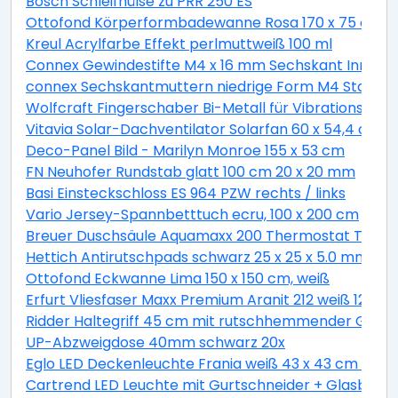
Bosch Schleifhülse zu PRR 250 ES
Ottofond Körperformbadewanne Rosa 170 x 75 cm, 
Kreul Acrylfarbe Effekt perlmuttweiß 100 ml
Connex Gewindestifte M4 x 16 mm Sechskant Innen 2
connex Sechskantmuttern niedrige Form M4 Stahl ver
Wolfcraft Fingerschaber Bi-Metall für Vibrationssäg
Vitavia Solar-Dachventilator Solarfan 60 x 54,4 cm
Deco-Panel Bild - Marilyn Monroe 155 x 53 cm
FN Neuhofer Rundstab glatt 100 cm 20 x 20 mm
Basi Einsteckschloss ES 964 PZW rechts / links
Vario Jersey-Spannbetttuch ecru, 100 x 200 cm
Breuer Duschsäule Aquamaxx 200 Thermostat Thermo
Hettich Antirutschpads schwarz 25 x 25 x 5.0 mm - 18
Ottofond Eckwanne Lima 150 x 150 cm, weiß
Erfurt Vliesfaser Maxx Premium Aranit 212 weiß 12,5 x 
Ridder Haltegriff 45 cm mit rutschhemmender Grifff
UP-Abzweigdose 40mm schwarz 20x
Eglo LED Deckenleuchte Frania weiß 43 x 43 cm war
Cartrend LED Leuchte mit Gurtschneider + Glasbrec