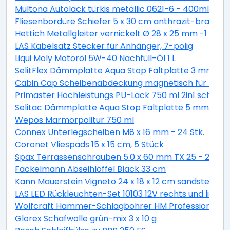
Multona Autolack türkis metallic 0621-6 - 400ml
Fliesenbordüre Schiefer 5 x 30 cm anthrazit-braun
Hettich Metallgleiter vernickelt Ø 28 x 25 mm -1 Stüc
LAS Kabelsatz Stecker für Anhänger, 7-polig
Liqui Moly Motoröl 5W-40 Nachfüll-Öl 1 L
SelitFlex Dämmplatte Aqua Stop Faltplatte 3 mm sta
Cabin Cap Scheibenabdeckung magnetisch für PKW
Primaster Hochleistungs PU-Lack 750 ml 2in1 schok
Selitac Dämmplatte Aqua Stop Faltplatte 5 mm star
Wepos Marmorpolitur 750 ml
Connex Unterlegscheiben M8 x 16 mm - 24 Stk.
Coronet Vliespads 15 x 15 cm, 5 Stück
Spax Terrassenschrauben 5.0 x 60 mm TX 25 - 200 St
Fackelmann Abseihlöffel Black 33 cm
Kann Mauerstein Vigneto 24 x 18 x 12 cm sandsteingel
LAS LED Rückleuchten-Set 10103 12V rechts und links
Wolfcraft Hammer-Schlagbohrer HM Professional S
Glorex Schafwolle grün-mix 3 x 10 g