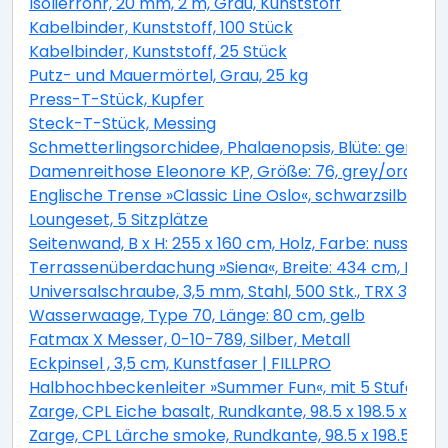
Isolierrohr, 20 mm, 2 m, Grau, Kunststoff
Kabelbinder, Kunststoff, 100 Stück
Kabelbinder, Kunststoff, 25 Stück
Putz- und Mauermörtel, Grau, 25 kg
Press-T-Stück, Kupfer
Steck-T-Stück, Messing
Schmetterlingsorchidee, Phalaenopsis, Blüte: gemisc
Damenreithose Eleonore KP, Größe: 76, grey/orange
Englische Trense »Classic Line Oslo«, schwarzsilber, 
Loungeset, 5 Sitzplätze
Seitenwand, B x H: 255 x 160 cm, Holz, Farbe: nussbau
Terrassenüberdachung »Siena«, Breite: 434 cm, Dach:
Universalschraube, 3,5 mm, Stahl, 500 Stk., TRX 3,5x4
Wasserwaage, Type 70, Länge: 80 cm, gelb
Fatmax X Messer, 0-10-789, Silber, Metall
Eckpinsel , 3,5 cm, Kunstfaser | FILLPRO
Halbhochbeckenleiter »Summer Fun«, mit 5 Stufen, f
Zarge, CPL Eiche basalt, Rundkante, 98.5 x 198.5 x 33 
Zarge, CPL Lärche smoke, Rundkante, 98.5 x 198.5 x 33