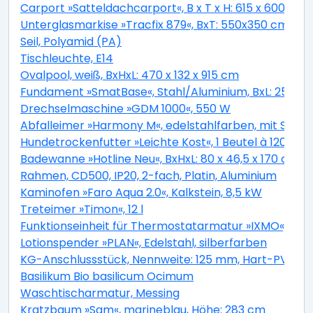
Carport »Satteldachcarport«, B x T x H: 615 x 600 x 2
Unterglasmarkise »Tracfix 879«, BxT: 550x350 cm, gra
Seil, Polyamid (PA)
Tischleuchte, E14
Ovalpool, weiß, BxHxL: 470 x 132 x 915 cm
Fundament »SmatBase«, Stahl/Aluminium, BxL: 252 x 
Drechselmaschine »GDM 1000«, 550 W
Abfalleimer »Harmony M«, edelstahlfarben, mit Softc
Hundetrockenfutter »Leichte Kost«, 1 Beutel à 12000 g
Badewanne »Hotline Neu«, BxHxL: 80 x 46,5 x 170 cm,
Rahmen, CD500, IP20, 2-fach, Platin, Aluminium
Kaminofen »Faro Aqua 2.0«, Kalkstein, 8,5 kW
Treteimer »Timon«, 12 l
Funktionseinheit für Thermostatarmatur »IXMO«, Mess
Lotionspender »PLAN«, Edelstahl, silberfarben
KG-Anschlussstück, Nennweite: 125 mm, Hart-PVC
Basilikum Bio basilicum Ocimum
Waschtischarmatur, Messing
Kratzbaum »Sam«, marineblau, Höhe: 283 cm