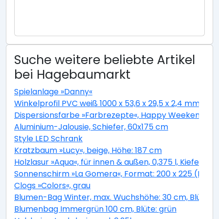
Suche weitere beliebte Artikel
bei Hagebaumarkt
Spielanlage »Danny«
Winkelprofil PVC weiß 1000 x 53,6 x 29,5 x 2,4 mm
Dispersionsfarbe »Farbrezepte«, Happy Weekend, m
Aluminium-Jalousie, Schiefer, 60x175 cm
Style LED Schrank
Kratzbaum »Lucy«, beige, Höhe: 187 cm
Holzlasur »Aqua«, für innen & außen, 0,375 l, Kiefer, 
Sonnenschirm »La Gomera«, Format: 200 x 225 (D x H
Clogs »Colors«, grau
Blumen-Bag Winter, max. Wuchshöhe: 30 cm, Blüte: b
Blumenbag Immergrün 100 cm, Blüte: grün