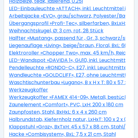
Holzbeize, teak, lasierend, 0.25l
LED-Einbauleuchte »ATTACH«, inkl. Leuchtmittel in w
Arbeitsjacke »EVO«, grau/schwarz, Polyester/Baumwol
Übergangsprofil »Profi-Tec«, silberfarben, BxLxH: 34 
Weihnachtskugel, Ø: 3 cm, rot, 28 Stück
Halfter »Mustang«, passend für , Gr. 3, schwarz/silbe
Liegenauflage »Living«, beige/braun, Floral, BxL: 60 x 1
Elektroroller »Chopper Two«, max. 45 km/h, Reichwei
LED-Wandspot »DAVIDA 1«, GU10, inkl. Leuchtmittel i
Pendelleuchte »RONDO-C«, E27, inkl. Leuchtmittel in
Wandleuchte »GOLDCLIFF«, E27, ohne Leuchtmittel
Waschtischunterbau »Lugano«, B x H x T: 80 x 57 x 45
Werkzeugkoffer
Werkzeugkoffer »FAMEX 414-09«, Metall, bestückt, 260
Zaunelement »Comfort«, PVC, LxH: 200 x 180 cm
Zaunpfosten, Stahl, BxHxL: 6 x 4 x 260 cm
Halbrundstab, Kiefernholz natur, LxHxT: 100 x 2 x 0,9 c
Klappstuhl »Graz«, BxTxH: 45 x 57 x 88 cm, Stahl/ Kuns
Hacke »Combisystem«, BxL: 7,5 x 21 cm, Stahl