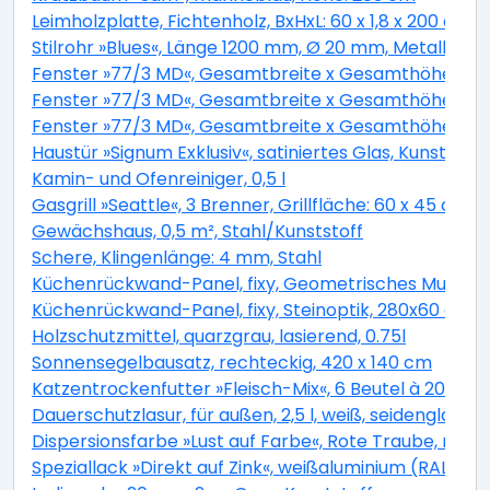
Leimholzplatte, Fichtenholz, BxHxL: 60 x 1,8 x 200 cm
Stilrohr »Blues«, Länge 1200 mm, Ø 20 mm, Metall
Fenster »77/3 MD«, Gesamtbreite x Gesamthöhe: 120 x
Fenster »77/3 MD«, Gesamtbreite x Gesamthöhe: 75 x
Fenster »77/3 MD«, Gesamtbreite x Gesamthöhe: 90 x
Haustür »Signum Exklusiv«, satiniertes Glas, Kunststo
Kamin- und Ofenreiniger, 0,5 l
Gasgrill »Seattle«, 3 Brenner, Grillfläche: 60 x 45 cm,
Gewächshaus, 0,5 m², Stahl/Kunststoff
Schere, Klingenlänge: 4 mm, Stahl
Küchenrückwand-Panel, fixy, Geometrisches Muster
Küchenrückwand-Panel, fixy, Steinoptik, 280x60 cm
Holzschutzmittel, quarzgrau, lasierend, 0.75l
Sonnensegelbausatz, rechteckig, 420 x 140 cm
Katzentrockenfutter »Fleisch-Mix«, 6 Beutel à 2000 g
Dauerschutzlasur, für außen, 2,5 l, weiß, seidenglänze
Dispersionsfarbe »Lust auf Farbe«, Rote Traube, matt
Speziallack »Direkt auf Zink«, weißaluminium (RAL 90