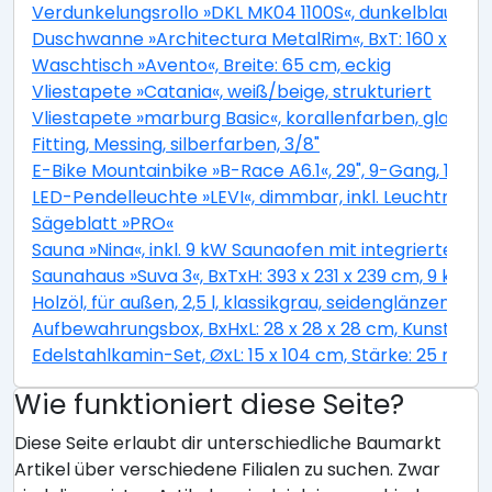
Verdunkelungsrollo »DKL MK04 1100S«, dunkelblau, Pol
Duschwanne »Architectura MetalRim«, BxT: 160 x 90 c
Waschtisch »Avento«, Breite: 65 cm, eckig
Vliestapete »Catania«, weiß/beige, strukturiert
Vliestapete »marburg Basic«, korallenfarben, glatt
Fitting, Messing, silberfarben, 3/8"
E-Bike Mountainbike »B-Race A6.1«, 29", 9-Gang, 13.4 
LED-Pendelleuchte »LEVI«, dimmbar, inkl. Leuchtmitt
Sägeblatt »PRO«
Sauna »Nina«, inkl. 9 kW Saunaofen mit integrierter S
Saunahaus »Suva 3«, BxTxH: 393 x 231 x 239 cm, 9 kW 
Holzöl, für außen, 2,5 l, klassikgrau, seidenglänzend
Aufbewahrungsbox, BxHxL: 28 x 28 x 28 cm, Kunstfase
Edelstahlkamin-Set, ØxL: 15 x 104 cm, Stärke: 25 mm, 
Wie funktioniert diese Seite?
Diese Seite erlaubt dir unterschiedliche Baumarkt
Artikel über verschiedene Filialen zu suchen. Zwar