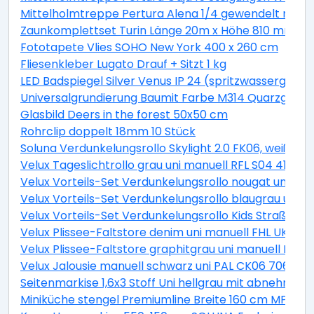
Mittelholmtreppe Pertura Alena 1/4 gewendelt mit Ei
Zaunkomplettset Turin Länge 20m x Höhe 810 mm inkl.
Fototapete Vlies SOHO New York 400 x 260 cm
Fliesenkleber Lugato Drauf + Sitzt 1 kg
LED Badspiegel Silver Venus IP 24 (spritzwassergesch
Universalgrundierung Baumit Farbe M314 Quarzgrund 
Glasbild Deers in the forest 50x50 cm
Rohrclip doppelt 18mm 10 Stück
Soluna Verdunkelungsrollo Skylight 2.0 FK06, weiß, 4
Velux Tageslichtrollo grau uni manuell RFL S04 4161S
Velux Vorteils-Set Verdunkelungsrollo nougat uni un
Velux Vorteils-Set Verdunkelungsrollo blaugrau uni 
Velux Vorteils-Set Verdunkelungsrollo Kids Straßen p
Velux Plissee-Faltstore denim uni manuell FHL UK04 
Velux Plissee-Faltstore graphitgrau uni manuell FHL
Velux Jalousie manuell schwarz uni PAL CK06 7062S
Seitenmarkise 1,6x3 Stoff Uni hellgrau mit abnehmba
Miniküche stengel Premiumline Breite 160 cm MPGS16