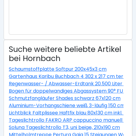
Suche weitere beliebte Artikel
bei Hornbach
Schaumstoffplatte Softpur 200x45x3 cm
Gartenhaus Karibu Buchbach 4 302 x 217 cm terragr
Regenwasser- / Abwasser-Erdtank 20.500 Liter GVT 
Bogen für doppelwandiges Abgassystem 90° FU DN13
Schmutzfangläufer Shades schwarz 67x120 cm
Aluminium-Vorhangschiene weiß 3-läufig 150 cm
Lichtblick Faltplissee Haftfix blau 80x130 cm inkl. Sau
Tageslichtrollo FAKRO ARP cappuccino manuell 94x1
Soluna Tageslichtrollo T3, uni beige, 210x190 cm
Mittelholmtreppe Pertura Gaja 15 Steigungen Weiß