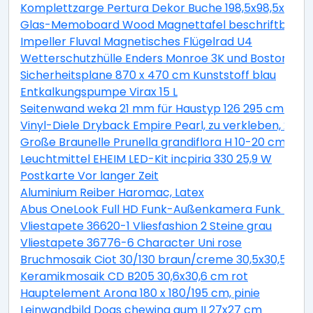
Komplettzarge Pertura Dekor Buche 198,5x98,5x16,0 
Glas-Memoboard Wood Magnettafel beschriftbar we
Impeller Fluval Magnetisches Flügelrad U4
Wetterschutzhülle Enders Monroe 3K und Boston 3K
Sicherheitsplane 870 x 470 cm Kunststoff blau
Entkalkungspumpe Virax 15 L
Seitenwand weka 21 mm für Haustyp 126 295 cm natu
Vinyl-Diele Dryback Empire Pearl, zu verkleben, 23x1
Große Braunelle Prunella grandiflora H 10-20 cm Co 0,
Leuchtmittel EHEIM LED-Kit incpiria 330 25,9 W
Postkarte Vor langer Zeit
Aluminium Reiber Haromac, Latex
Abus OneLook Full HD Funk-Außenkamera Funk Nach
Vliestapete 36620-1 Vliesfashion 2 Steine grau
Vliestapete 36776-6 Character Uni rose
Bruchmosaik Ciot 30/130 braun/creme 30,5x30,5 cm
Keramikmosaik CD B205 30,6x30,6 cm rot
Hauptelement Arona 180 x 180/195 cm, pinie
Leinwandbild Dogs chewing gum II 27x27 cm