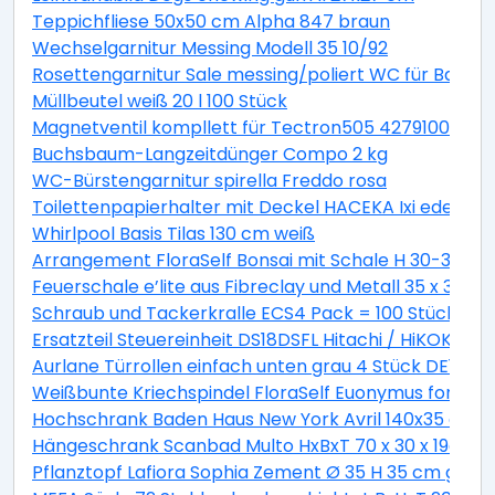
Teppichfliese 50x50 cm Alpha 847 braun
Wechselgarnitur Messing Modell 35 10/92
Rosettengarnitur Sale messing/poliert WC für Bad +
Müllbeutel weiß 20 l 100 Stück
Magnetventil kompllett für Tectron505 42791000
Buchsbaum-Langzeitdünger Compo 2 kg
WC-Bürstengarnitur spirella Freddo rosa
Toilettenpapierhalter mit Deckel HACEKA Ixi edelstah
Whirlpool Basis Tilas 130 cm weiß
Arrangement FloraSelf Bonsai mit Schale H 30-38 c
Feuerschale e’lite aus Fibreclay und Metall 35 x 35 x 
Schraub und Tackerkralle ECS4 Pack = 100 Stück
Ersatzteil Steuereinheit DS18DSFL Hitachi / HiKOKI 33
Aurlane Türrollen einfach unten grau 4 Stück DE142
Weißbunte Kriechspindel FloraSelf Euonymus fortunei 
Hochschrank Baden Haus New York Avril 140x35 cm ge
Hängeschrank Scanbad Multo HxBxT 70 x 30 x 19cm Pi
Pflanztopf Lafiora Sophia Zement Ø 35 H 35 cm grau