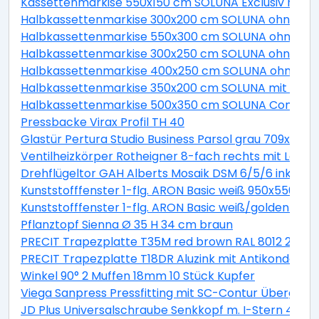
Kassettenmarkise 550x150 cm SOLUNA Exclusiv mit Mo
Halbkassettenmarkise 300x200 cm SOLUNA ohne Mot
Halbkassettenmarkise 550x300 cm SOLUNA ohne Moto
Halbkassettenmarkise 300x250 cm SOLUNA ohne Mot
Halbkassettenmarkise 400x250 cm SOLUNA ohne Mot
Halbkassettenmarkise 350x200 cm SOLUNA mit Moto
Halbkassettenmarkise 500x350 cm SOLUNA Comfort m
Pressbacke Virax Profil TH 40
Glastür Pertura Studio Business Parsol grau 709x209
Ventilheizkörper Rotheigner 8-fach rechts mit Lasc
Drehflügeltor GAH Alberts Mosaik DSM 6/5/6 inkl. H
Kunststofffenster 1-flg. ARON Basic weiß 950x550 mm
Kunststofffenster 1-flg. ARON Basic weiß/golden oa
Pflanztopf Sienna Ø 35 H 34 cm braun
PRECIT Trapezplatte T35M red brown RAL 8012 2300 x
PRECIT Trapezplatte T18DR Aluzink mit Antikondensat
Winkel 90° 2 Muffen 18mm 10 Stück Kupfer
Viega Sanpress Pressfitting mit SC-Contur Übergan
JD Plus Universalschraube Senkkopf m. I-Stern 4x70 