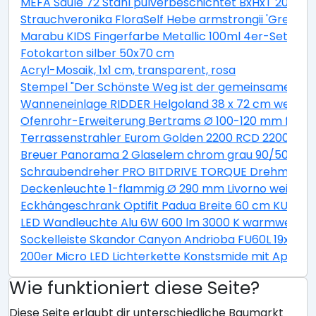
MEFA Säule 72 Stahl pulverbeschichtet BxHxT 205/1
Strauchveronika FloraSelf Hebe armstrongii 'Green B
Marabu KIDS Fingerfarbe Metallic 100ml 4er-Set
Fotokarton silber 50x70 cm
Acryl-Mosaik, 1x1 cm, transparent, rosa
Stempel "Der Schönste Weg ist der gemeinsame"
Wanneneinlage RIDDER Helgoland 38 x 72 cm weiß bl
Ofenrohr-Erweiterung Bertrams Ø 100-120 mm feueral
Terrassenstrahler Eurom Golden 2200 RCD 2200W
Breuer Panorama 2 Glaselem chrom grau 90/50 cm
Schraubendreher PRO BITDRIVE TORQUE Drehmoment
Deckenleuchte 1-flammig Ø 290 mm Livorno weiß/ti
Eckhängeschrank Optifit Padua Breite 60 cm KUPD O
LED Wandleuchte Alu 6W 600 lm 3000 K warmweiß Hx
Sockelleiste Skandor Canyon Andrioba FU60L 19x58
200er Micro LED Lichterkette Konstsmide mit App be
Wie funktioniert diese Seite?
Diese Seite erlaubt dir unterschiedliche Baumarkt