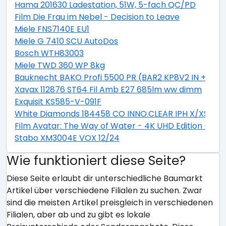
Hama 201630 Ladestation, 51W, 5-fach QC/PD
Film Die Frau im Nebel - Decision to Leave
Miele FNS7140E EU1
Miele G 7410 SCU AutoDos
Bosch WTH83003
Miele TWD 360 WP 8kg
Bauknecht BAKO Profi 5500 PR (BAR2 KP8V2 IN + CTA
Xavax 112876 ST64 Fil Amb E27 685lm ww dimm
Exquisit KS585-V-091F
White Diamonds 184458 CO INNO.CLEAR IPH X/XS
Film Avatar: The Way of Water - 4K UHD Edition (Stee
Stabo XM3004E VOX 12/24
Wie funktioniert diese Seite?
Diese Seite erlaubt dir unterschiedliche Baumarkt
Artikel über verschiedene Filialen zu suchen. Zwar
sind die meisten Artikel preisgleich in verschiedenen
Filialen, aber ab und zu gibt es lokale