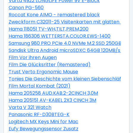
Varta 4922 LONGLIFE Power 9V E-Block
Canon PG-560
Roccat Kone AIMO - remastered black
Zweckform C32011-25 Visitenkarten mit glatten Kant
Hama 118051 TV-WH,TILT,PREM,200
Hama 186306 WETTERSTA.COLOR.EWS-1400
Samsung 980 PRO PCIe 4.0 NVMe M.2 SSD 250GB
Sandisk Ultra Android microSDXC 64GB 120MB/s + Ad
Film Vor ihren Augen
Film Die Glücksritter (Remastered)
Trust Verto Ergonomic Mouse
Tonies Die Geschichte vom kleinen Siebenschläfer, der
Film Mortal Kombat (2021)
Hama 205258 AUD.KAB.2-2CINCH 3,0M
Hama 205151 AV-KABEL 2X3 CINCH 3M
Varta V 321 Watch
Panasonic RF-D30BTEG-K
Logitech MX Keys Mini for Mac
Eufy Bewegungssensor Zusatz