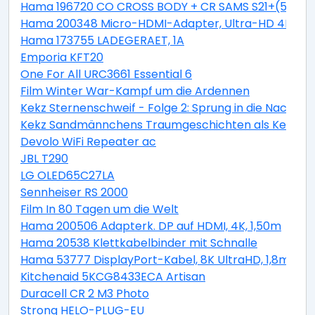
Hama 196720 CO CROSS BODY + CR SAMS S21+(5G)
Hama 200348 Micro-HDMI-Adapter, Ultra-HD 4K
Hama 173755 LADEGERAET, 1A
Emporia KFT20
One For All URC3661 Essential 6
Film Winter War-Kampf um die Ardennen
Kekz Sternenschweif - Folge 2: Sprung in die Nacht al
Kekz Sandmännchens Traumgeschichten als Kekz Ke
Devolo WiFi Repeater ac
JBL T290
LG OLED65C27LA
Sennheiser RS 2000
Film In 80 Tagen um die Welt
Hama 200506 Adapterk. DP auf HDMI, 4K, 1,50m
Hama 20538 Klettkabelbinder mit Schnalle
Hama 53777 DisplayPort-Kabel, 8K UltraHD, 1,8m
Kitchenaid 5KCG8433ECA Artisan
Duracell CR 2 M3 Photo
Strong HELO-PLUG-EU