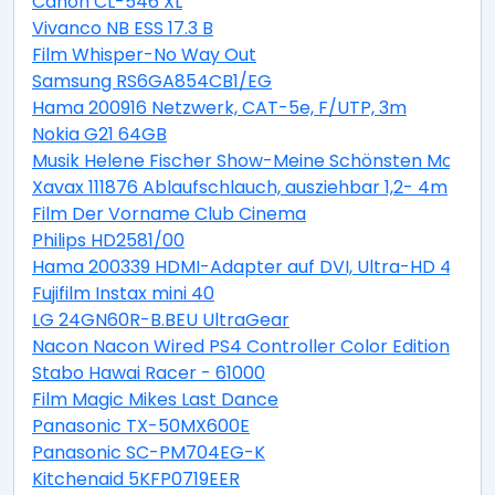
Canon CL-546 XL
Vivanco NB ESS 17.3 B
Film Whisper-No Way Out
Samsung RS6GA854CB1/EG
Hama 200916 Netzwerk, CAT-5e, F/UTP, 3m
Nokia G21 64GB
Musik Helene Fischer Show-Meine Schönsten Moment
Xavax 111876 Ablaufschlauch, ausziehbar 1,2- 4m
Film Der Vorname Club Cinema
Philips HD2581/00
Hama 200339 HDMI-Adapter auf DVI, Ultra-HD 4K
Fujifilm Instax mini 40
LG 24GN60R-B.BEU UltraGear
Nacon Nacon Wired PS4 Controller Color Edition blue
Stabo Hawai Racer - 61000
Film Magic Mikes Last Dance
Panasonic TX-50MX600E
Panasonic SC-PM704EG-K
Kitchenaid 5KFP0719EER