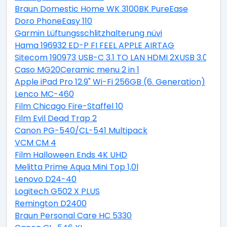
Braun Domestic Home WK 3100BK PureEase
Doro PhoneEasy 110
Garmin Lüftungsschlitzhalterung nüvi
Hama 196932 ED-P FI FEEL APPLE AIRTAG
Sitecom 190973 USB-C 3.1 TO LAN HDMI 2XUSB 3.0 PD
Caso MG20Ceramic menu 2 in 1
Apple iPad Pro 12.9" Wi-Fi 256GB (6. Generation)
Lenco MC-460
Film Chicago Fire-Staffel 10
Film Evil Dead Trap 2
Canon PG-540/CL-541 Multipack
VCM CM 4
Film Halloween Ends 4K UHD
Melitta Prime Aqua Mini Top 1,0l
Lenovo D24-40
Logitech G502 X PLUS
Remington D2400
Braun Personal Care HC 5330