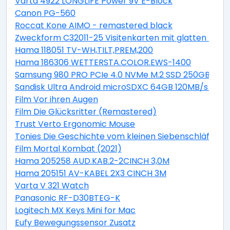
Varta 4922 LONGLIFE Power 9V E-Block
Canon PG-560
Roccat Kone AIMO - remastered black
Zweckform C32011-25 Visitenkarten mit glatten Kant
Hama 118051 TV-WH,TILT,PREM,200
Hama 186306 WETTERSTA.COLOR.EWS-1400
Samsung 980 PRO PCIe 4.0 NVMe M.2 SSD 250GB
Sandisk Ultra Android microSDXC 64GB 120MB/s + Ad
Film Vor ihren Augen
Film Die Glücksritter (Remastered)
Trust Verto Ergonomic Mouse
Tonies Die Geschichte vom kleinen Siebenschläfer, der
Film Mortal Kombat (2021)
Hama 205258 AUD.KAB.2-2CINCH 3,0M
Hama 205151 AV-KABEL 2X3 CINCH 3M
Varta V 321 Watch
Panasonic RF-D30BTEG-K
Logitech MX Keys Mini for Mac
Eufy Bewegungssensor Zusatz