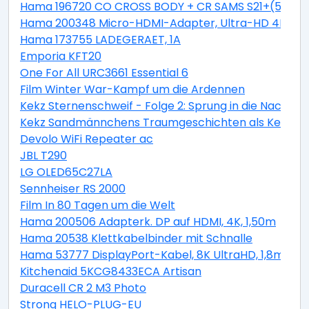
Hama 196720 CO CROSS BODY + CR SAMS S21+(5G)
Hama 200348 Micro-HDMI-Adapter, Ultra-HD 4K
Hama 173755 LADEGERAET, 1A
Emporia KFT20
One For All URC3661 Essential 6
Film Winter War-Kampf um die Ardennen
Kekz Sternenschweif - Folge 2: Sprung in die Nacht al
Kekz Sandmännchens Traumgeschichten als Kekz Ke
Devolo WiFi Repeater ac
JBL T290
LG OLED65C27LA
Sennheiser RS 2000
Film In 80 Tagen um die Welt
Hama 200506 Adapterk. DP auf HDMI, 4K, 1,50m
Hama 20538 Klettkabelbinder mit Schnalle
Hama 53777 DisplayPort-Kabel, 8K UltraHD, 1,8m
Kitchenaid 5KCG8433ECA Artisan
Duracell CR 2 M3 Photo
Strong HELO-PLUG-EU