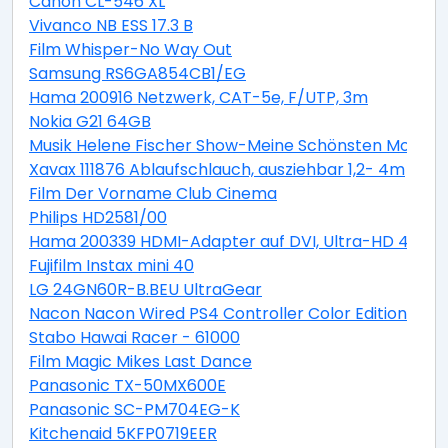
Canon CL-546 XL
Vivanco NB ESS 17.3 B
Film Whisper-No Way Out
Samsung RS6GA854CB1/EG
Hama 200916 Netzwerk, CAT-5e, F/UTP, 3m
Nokia G21 64GB
Musik Helene Fischer Show-Meine Schönsten Moment
Xavax 111876 Ablaufschlauch, ausziehbar 1,2- 4m
Film Der Vorname Club Cinema
Philips HD2581/00
Hama 200339 HDMI-Adapter auf DVI, Ultra-HD 4K
Fujifilm Instax mini 40
LG 24GN60R-B.BEU UltraGear
Nacon Nacon Wired PS4 Controller Color Edition blue
Stabo Hawai Racer - 61000
Film Magic Mikes Last Dance
Panasonic TX-50MX600E
Panasonic SC-PM704EG-K
Kitchenaid 5KFP0719EER