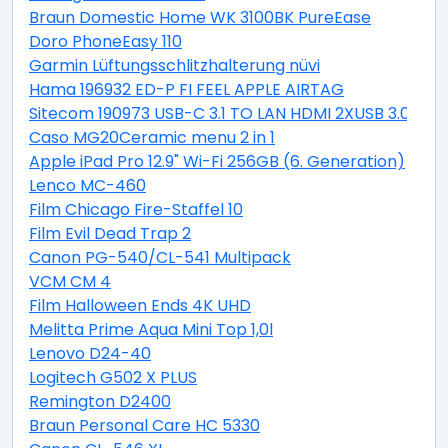
Braun Domestic Home WK 3100BK PureEase
Doro PhoneEasy 110
Garmin Lüftungsschlitzhalterung nüvi
Hama 196932 ED-P FI FEEL APPLE AIRTAG
Sitecom 190973 USB-C 3.1 TO LAN HDMI 2XUSB 3.0 PD
Caso MG20Ceramic menu 2 in 1
Apple iPad Pro 12.9" Wi-Fi 256GB (6. Generation)
Lenco MC-460
Film Chicago Fire-Staffel 10
Film Evil Dead Trap 2
Canon PG-540/CL-541 Multipack
VCM CM 4
Film Halloween Ends 4K UHD
Melitta Prime Aqua Mini Top 1,0l
Lenovo D24-40
Logitech G502 X PLUS
Remington D2400
Braun Personal Care HC 5330