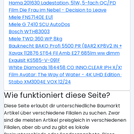
Hama 201630 Ladestation, 51W, 5-fach QC/PD
Film Die Frau im Nebel - Decision to Leave
Miele FNS7140E EU1
Miele G 7410 SCU AutoDos
Bosch WTH83003
Miele TWD 360 WP 8kg
Bauknecht BAKO Profi 5500 PR (BAR2 KP8V2 IN + CTA
Xavax 112876 ST64 Fil Amb E27 685lm ww dimm
Exquisit KS585-V-091F
White Diamonds 184458 CO INNO.CLEAR IPH X/XS
Film Avatar: The Way of Water - 4K UHD Edition (Stee
Stabo XM3004E VOX 12/24
Wie funktioniert diese Seite?
Diese Seite erlaubt dir unterschiedliche Baumarkt
Artikel über verschiedene Filialen zu suchen. Zwar
sind die meisten Artikel preisgleich in verschiedenen
Filialen, aber ab und zu gibt es lokale