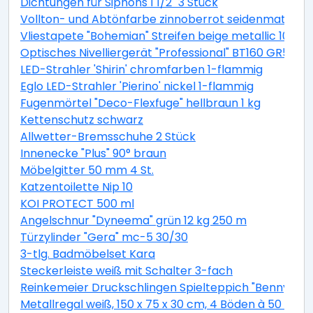
Dichtungen für Siphons 1 1/2" 3 Stück
Vollton- und Abtönfarbe zinnoberrot seidenmatt 250
Vliestapete "Bohemian" Streifen beige metallic 10,05 
Optisches Nivelliergerät "Professional" BT160 GR500 
LED-Strahler 'Shirin' chromfarben 1-flammig
Eglo LED-Strahler 'Pierino' nickel 1-flammig
Fugenmörtel "Deco-Flexfuge" hellbraun 1 kg
Kettenschutz schwarz
Allwetter-Bremsschuhe 2 Stück
Innenecke "Plus" 90° braun
Möbelgitter 50 mm 4 St.
Katzentoilette Nip 10
KOI PROTECT 500 ml
Angelschnur "Dyneema" grün 12 kg 250 m
Türzylinder "Gera" mc-5 30/30
3-tlg. Badmöbelset Kara
Steckerleiste weiß mit Schalter 3-fach
Reinkemeier Druckschlingen Spielteppich "Benny", 5 
Metallregal weiß, 150 x 75 x 30 cm, 4 Böden à 50 kg