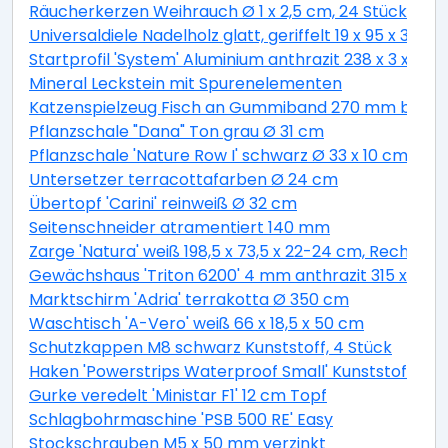
Räucherkerzen Weihrauch Ø 1 x 2,5 cm, 24 Stück
Universaldiele Nadelholz glatt, geriffelt 19 x 95 x 300
Startprofil 'System' Aluminium anthrazit 238 x 3 x 2 c
Mineral Leckstein mit Spurenelementen
Katzenspielzeug Fisch an Gummiband 270 mm beige
Pflanzschale "Dana" Ton grau Ø 31 cm
Pflanzschale 'Nature Row I' schwarz Ø 33 x 10 cm
Untersetzer terracottafarben Ø 24 cm
Übertopf 'Carini' reinweiß Ø 32 cm
Seitenschneider atramentiert 140 mm
Zarge 'Natura' weiß 198,5 x 73,5 x 22-24 cm, Rechtsa
Gewächshaus 'Triton 6200' 4 mm anthrazit 315 x 190,
Marktschirm 'Adria' terrakotta Ø 350 cm
Waschtisch 'A-Vero' weiß 66 x 18,5 x 50 cm
Schutzkappen M8 schwarz Kunststoff, 4 Stück
Haken 'Powerstrips Waterproof Small' Kunststoff wei
Gurke veredelt 'Ministar F1' 12 cm Topf
Schlagbohrmaschine 'PSB 500 RE' Easy
Stockschrauben M5 x 50 mm verzinkt