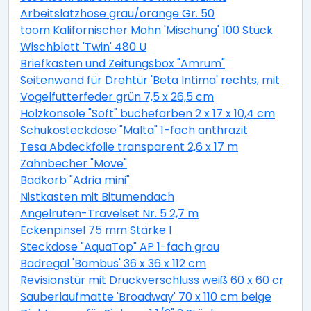
Arbeitslatzhose grau/orange Gr. 50
toom Kalifornischer Mohn 'Mischung' 100 Stück
Wischblatt 'Twin' 480 U
Briefkasten und Zeitungsbox "Amrum"
Seitenwand für Drehtür 'Beta Intima' rechts, mit Anti
Vogelfutterfeder grün 7,5 x 26,5 cm
Holzkonsole "Soft" buchefarben 2 x 17 x 10,4 cm
Schukosteckdose "Malta" 1-fach anthrazit
Tesa Abdeckfolie transparent 2,6 x 17 m
Zahnbecher "Move"
Badkorb "Adria mini"
Nistkasten mit Bitumendach
Angelruten-Travelset Nr. 5 2,7 m
Eckenpinsel 75 mm Stärke 1
Steckdose "AquaTop" AP 1-fach grau
Badregal 'Bambus' 36 x 36 x 112 cm
Revisionstür mit Druckverschluss weiß 60 x 60 cm
Sauberlaufmatte 'Broadway' 70 x 110 cm beige