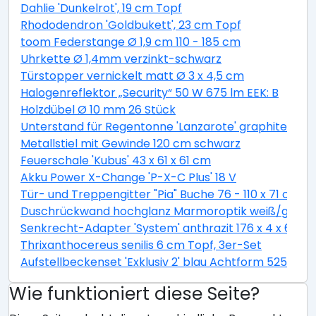
Dahlie 'Dunkelrot', 19 cm Topf
Rhododendron 'Goldbukett', 23 cm Topf
toom Federstange Ø 1,9 cm 110 - 185 cm
Uhrkette Ø 1,4mm verzinkt-schwarz
Türstopper vernickelt matt Ø 3 x 4,5 cm
Halogenreflektor „Security“ 50 W 675 lm EEK: B
Holzdübel Ø 10 mm 26 Stück
Unterstand für Regentonne 'Lanzarote' graphite grey
Metallstiel mit Gewinde 120 cm schwarz
Feuerschale 'Kubus' 43 x 61 x 61 cm
Akku Power X-Change 'P-X-C Plus' 18 V
Tür- und Treppengitter "Pia" Buche 76 - 110 x 71 cm
Duschrückwand hochglanz Marmoroptik weiß/grau 1
Senkrecht-Adapter 'System' anthrazit 176 x 4 x 6 cm
Thrixanthocereus senilis 6 cm Topf, 3er-Set
Aufstellbeckenset 'Exklusiv 2' blau Achtform 525 x 32
Wie funktioniert diese Seite?