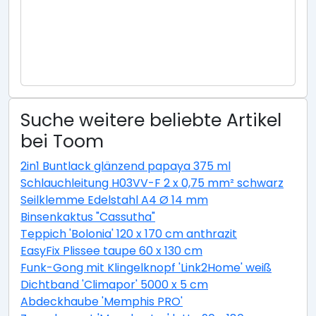
Suche weitere beliebte Artikel
bei Toom
2in1 Buntlack glänzend papaya 375 ml
Schlauchleitung H03VV-F 2 x 0,75 mm² schwarz
Seilklemme Edelstahl A4 Ø 14 mm
Binsenkaktus "Cassutha"
Teppich 'Bolonia' 120 x 170 cm anthrazit
EasyFix Plissee taupe 60 x 130 cm
Funk-Gong mit Klingelknopf 'Link2Home' weiß
Dichtband 'Climapor' 5000 x 5 cm
Abdeckhaube 'Memphis PRO'