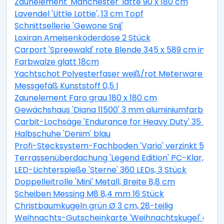
Zaunelement 'Manchester' latte 90 x 180 cm
Lavendel 'Little Lottie', 13 cm Topf
Schnittsellerie 'Gewone Snij'
Loxiran Ameisenköderdose 2 Stück
Carport 'Spreewald' rote Blende 345 x 589 cm imprä
Farbwalze glatt 18cm
Yachtschot Polyesterfaser weiß/rot Meterware Ø 1
Messgefäß Kunststoff 0,5 l
Zaunelement Faro grau 180 x 180 cm
Gewächshaus 'Diana 11500' 3 mm aluminiumfarben 25
Carbit-Lochsäge 'Endurance for Heavy Duty' 35 mm
Halbschuhe 'Denim' blau
Profi-Stecksystem-Fachboden 'Vario' verzinkt 50 x 1
Terrassenüberdachung 'Legend Edition' PC-Klar, weiß
LED-Lichterspieße 'Sterne' 360 LEDs, 3 Stück
Doppelleitrolle 'Mini' Metall, Breite 8,8 cm
Scheiben Messing M8 8,4 mm 16 Stück
Christbaumkugeln grün Ø 3 cm, 28-teilig
Weihnachts-Gutscheinkarte 'Weihnachtskugel' gepr