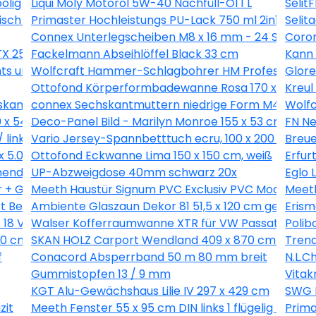
olig
Liqui Moly Motoröl 5W-40 Nachfüll-Öl 1 L
Selit
isch für PKW 94x270cm
Primaster Hochleistungs PU-Lack 750 ml 2in1 scho
Selit
Connex Unterlegscheiben M8 x 16 mm - 24 Stk.
Coron
 25 - 200 Stk.
Fackelmann Abseihlöffel Black 33 cm
Kann 
ts und links
Wolfcraft Hammer-Schlagbohrer HM Professional 
Glore
Ottofond Körperformbadewanne Rosa 170 x 75 cm,
Kreul
kant Innen 2 mm - 20 Stk.
connex Sechskantmuttern niedrige Form M4 Stahl v
Wolfc
0 x 54,4 cm
Deco-Panel Bild - Marilyn Monroe 155 x 53 cm
FN Ne
 links
Vario Jersey-Spannbetttuch ecru, 100 x 200 cm
Breue
x 5.0 mm - 18 Stück
Ottofond Eckwanne Lima 150 x 150 cm, weiß
Erfur
ender Grifffläche
UP-Abzweigdose 40mm schwarz 20x
Eglo 
r + Glasbrecher
Meeth Haustür Signum PVC Exclusiv PVC Modell 70 8
Meeth
rt Beachwood 50 x 80 cm
Ambiente Glaszaun Dekor 81 51,5 x 120 cm gehärte
Erism
8 V-LI C Solo in L-Boxx
Walser Kofferraumwanne XTR für VW Passat (B6) V
Polib
0 cm mit 2. Schalung, natur
SKAN HOLZ Carport Wendland 409 x 870 cm mit 
Trend
f
Conacord Absperrband 50 m 80 mm breit
N.L.C
Gummistopfen 13 / 9 mm
Vitak
KGT Alu-Gewächshaus Lilie IV 297 x 429 cm
SWG 
zit
Meeth Fenster 55 x 95 cm DIN links 1 flügelig Dreh-
Prima