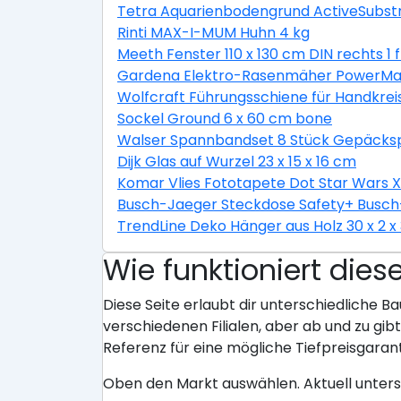
Tetra Aquarienbodengrund ActiveSubstr
Rinti MAX-I-MUM Huhn 4 kg
Meeth Fenster 110 x 130 cm DIN rechts 1 
Gardena Elektro-Rasenmäher PowerMax 
Wolfcraft Führungsschiene für Handkrei
Sockel Ground 6 x 60 cm bone
Walser Spannbandset 8 Stück Gepäckspa
Dijk Glas auf Wurzel 23 x 15 x 16 cm
Komar Vlies Fototapete Dot Star Wars 
Busch-Jaeger Steckdose Safety+ Busch-
TrendLine Deko Hänger aus Holz 30 x 2 x
Wie funktioniert dies
Diese Seite erlaubt dir unterschiedliche Ba
verschiedenen Filialen, aber ab und zu gi
Referenz für eine mögliche Tiefpreisgarant
Oben den Markt auswählen. Aktuell unter