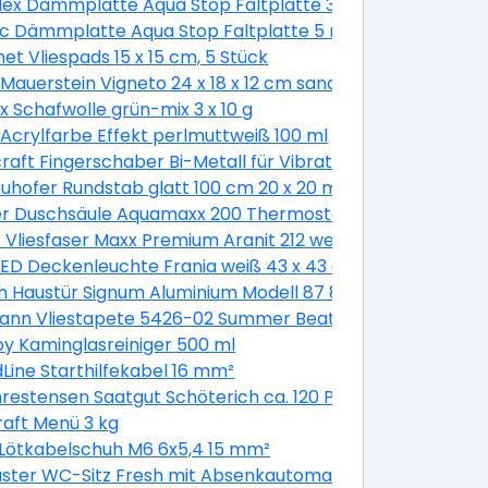
Flex Dämmplatte Aqua Stop Faltplatte 3 mm stark
koladenbraun glänzend
ac Dämmplatte Aqua Stop Faltplatte 5 mm stark
et Vliespads 15 x 15 cm, 5 Stück
Mauerstein Vigneto 24 x 18 x 12 cm sandsteingelb
SDS-plus Schaft Ø 6 mm
x Schafwolle grün-mix 3 x 10 g
 weiß
 Acrylfarbe Effekt perlmuttweiß 100 ml
erzinkt - 40 Stück
raft Fingerschaber Bi-Metall für Vibrationssägen
uhofer Rundstab glatt 100 cm 20 x 20 mm
r Duschsäule Aquamaxx 200 Thermostat Thermostat, ve
t Vliesfaser Maxx Premium Aranit 212 weiß 12,5 x 0,53 m
LED Deckenleuchte Frania weiß 43 x 43 cm warmweiß
8 x 200 cm, DIN rechts, weiß/titan
 Haustür Signum Aluminium Modell 87 88 x 200 cm, DIN lin
tes 8 mm Glas
ann Vliestapete 5426-02 Summer Beat floral beige 10,05 
ariant
oy Kaminglasreiniger 500 ml
EPDM-Dach
Line Starthilfekabel 16 mm²
hrestensen Saatgut Schöterich ca. 120 Pflanzen
raft Menü 3 kg
Lötkabelschuh M6 6x5,4 15 mm²
Kipp weiß
ster WC-Sitz Fresh mit Absenkautomatik