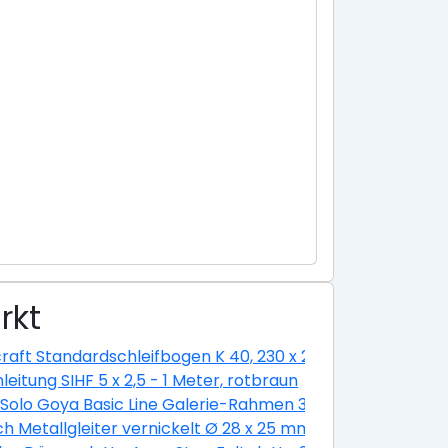
rkt
ium eloxiert silber
raft Standardschleifbogen K 40, 230 x 280 cm
nleitung SIHF 5 x 2,5 - 1 Meter, rotbraun
hl-optik, 160 cm
 Solo Goya Basic Line Galerie-Rahmen 30 x 30 cm
ch Metallgleiter vernickelt Ø 28 x 25 mm -1 Stück