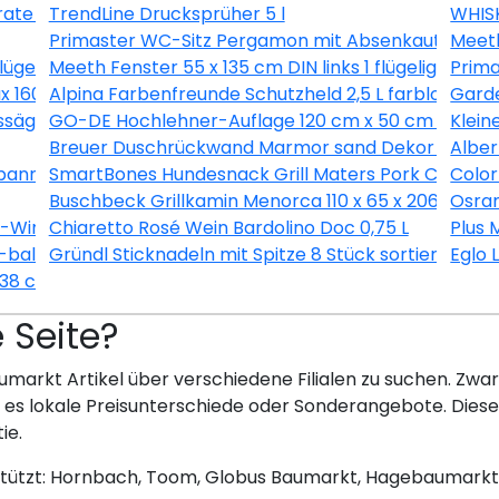
ate 3L
TrendLine Drucksprüher 5 l
WHISK
Primaster WC-Sitz Pergamon mit Absenkautomati
Meeth
flügelig Dreh-Kipp weiß/ titan
Meeth Fenster 55 x 135 cm DIN links 1 flügelig Dreh
Prim
1600/37 inkl. Ersatzmesser
Alpina Farbenfreunde Schutzheld 2,5 L farblos matt
Gard
ssäge 190 x 1450 x 12 mm
GO-DE Hochlehner-Auflage 120 cm x 50 cm x 7 cm, 
Klein
Breuer Duschrückwand Marmor sand Dekor 150 x 25
Alber
nner 8 teilig
SmartBones Hundesnack Grill Maters Pork Chop 3 
Color
Buschbeck Grillkamin Menorca 110 x 65 x 206 cm
Osram
X-Wing Ø 128 cm selbstklebend
Chiaretto Rosé Wein Bardolino Doc 0,75 L
Plus 
balance® SI, alpinweiß, 20 EUCB-914
Gründl Sticknadeln mit Spitze 8 Stück sortiert
Eglo 
 38 cm
e Seite?
umarkt Artikel über verschiedene Filialen zu suchen. Zwar 
bt es lokale Preisunterschiede oder Sonderangebote. Dies
ie.
stützt: Hornbach, Toom, Globus Baumarkt, Hagebaumarkt