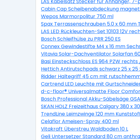
LAS Kabelsatz Stecker für Anhänger, 7-p
Cabin Cap Scheibenabdeckung magnet
Wepos Marmorpolitur 750 ml
Spax Terrassenschrauben 5.0 x 60 mm TX
LAS LED Rückleuchten-Set 10103 12V rech
Bosch Schleifhülse zu PRR 250 ES
Connex Gewindestifte M4 x 16 mm Sechs
Vitavia Solar-Dachventilator Solarfan 6
Basi Einsteckschloss ES 964 PZW rechts /
Hettich Antirutschpads schwarz 25 x 25 
Ridder Haltegriff 45 cm mit rutschhemm
Cartrend LED Leuchte mit Gurtschneide
d-c-floor® Universalmatte Floor Comfo
Bosch Professional Akku-Säbelsäge GSA 1
SKAN HOLZ Freizeithaus Calgary 380 x 30
TrendLine Leimzwinge 120 mm Kunststof
Celaflor Ameisen-Spray 400 ml
Vitakraft Überstreu Waldboden 10 L
Geli Untersetzer Standard 80 cm anthra