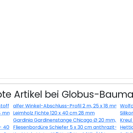
bte Artikel bei Globus-Bauma
toff) glatt weiss
alfer Winkel-Abschluss-Profil 2 m, 25 x 18 mm Alumin
Wolfc
14 mm
Leimholz Fichte 120 x 40 cm 28 mm
Siliko
Gardinia Gardinenstange Chicago Ø 20 mm, edelsta
Kreul
 - 400ml
Fliesenbordüre Schiefer 5 x 30 cm anthrazit-braun
Hetti