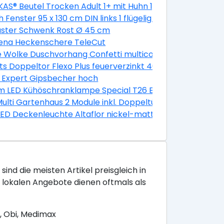
AS® Beutel Trocken Adult 1+ mit Huhn 1,9 kg 1,9 kg
k
 Fenster 95 x 130 cm DIN links 1 flügelig Dreh-Kipp golde
-Kipp golden Oak
aster Schwenk Rost Ø 45 cm
ena Heckenschere TeleCut
grau, anthrazit
e Wolke Duschvorhang Confetti multicolor, 180 x 200 cm
5 x 0,3 cm
ts Doppeltor Flexo Plus feuerverzinkt 400 x 160 cm
Stück
 Expert Gipsbecher hoch
 LED Kühöschranklampe Special T26 E14 2,3W warmweiß
Multi Gartenhaus 2 Module inkl. Doppeltür 10,5 m² unbeha
LED Deckenleuchte Altaflor nickel-matt 65 x 30 cm war
sind die meisten Artikel preisgleich in
e lokalen Angebote dienen oftmals als
, Obi, Medimax