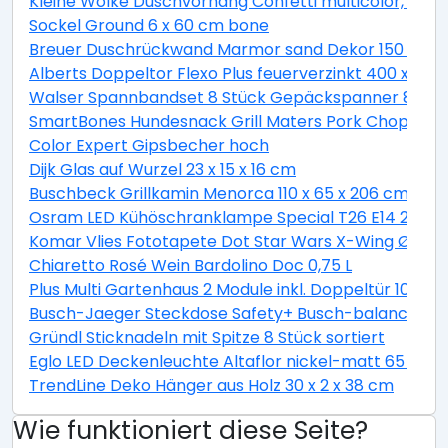
Kleine Wolke Duschvorhang Confetti multicolor, 180 
Sockel Ground 6 x 60 cm bone
Breuer Duschrückwand Marmor sand Dekor 150 x 255
Alberts Doppeltor Flexo Plus feuerverzinkt 400 x 160
Walser Spannbandset 8 Stück Gepäckspanner 8 teili
SmartBones Hundesnack Grill Maters Pork Chop 3 St
Color Expert Gipsbecher hoch
Dijk Glas auf Wurzel 23 x 15 x 16 cm
Buschbeck Grillkamin Menorca 110 x 65 x 206 cm
Osram LED Kühöschranklampe Special T26 E14 2,3W 
Komar Vlies Fototapete Dot Star Wars X-Wing Ø 128
Chiaretto Rosé Wein Bardolino Doc 0,75 L
Plus Multi Gartenhaus 2 Module inkl. Doppeltür 10,5 
Busch-Jaeger Steckdose Safety+ Busch-balance® SI, 
Gründl Sticknadeln mit Spitze 8 Stück sortiert
Eglo LED Deckenleuchte Altaflor nickel-matt 65 x 
TrendLine Deko Hänger aus Holz 30 x 2 x 38 cm
Wie funktioniert diese Seite?