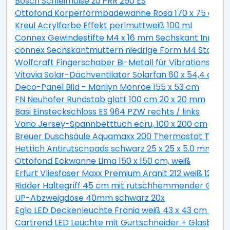
Bosch Schleifhülse zu PRR 250 ES
Ottofond Körperformbadewanne Rosa 170 x 75 cm, 
Kreul Acrylfarbe Effekt perlmuttweiß 100 ml
Connex Gewindestifte M4 x 16 mm Sechskant Innen 2
connex Sechskantmuttern niedrige Form M4 Stahl ver
Wolfcraft Fingerschaber Bi-Metall für Vibrationssäg
Vitavia Solar-Dachventilator Solarfan 60 x 54,4 cm
Deco-Panel Bild - Marilyn Monroe 155 x 53 cm
FN Neuhofer Rundstab glatt 100 cm 20 x 20 mm
Basi Einsteckschloss ES 964 PZW rechts / links
Vario Jersey-Spannbetttuch ecru, 100 x 200 cm
Breuer Duschsäule Aquamaxx 200 Thermostat Thermo
Hettich Antirutschpads schwarz 25 x 25 x 5.0 mm - 18
Ottofond Eckwanne Lima 150 x 150 cm, weiß
Erfurt Vliesfaser Maxx Premium Aranit 212 weiß 12,5 x 
Ridder Haltegriff 45 cm mit rutschhemmender Grifff
UP-Abzweigdose 40mm schwarz 20x
Eglo LED Deckenleuchte Frania weiß 43 x 43 cm war
Cartrend LED Leuchte mit Gurtschneider + Glasbrec