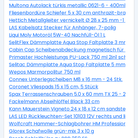
Multona Autolack türkis metallic 0621-6 - 400ml
Fliesenbordüre Schiefer 5 x 30 cm anthrazit-braun
Hettich Metallgleiter vernickelt Ø 28 x 25 mm -1 Stüc
LAS Kabelsatz Stecker für Anhänger, 7-polig
Liqui Moly Motoröl 5W-40 Nachfüll-Öl 1 L
SelitFlex Dämmplatte Aqua Stop Faltplatte 3 mm sta
Cabin Cap Scheibenabdeckung magnetisch für PKW
Primaster Hochleistungs PU-Lack 750 ml 2in1 schok
Selitac Dämmplatte Aqua Stop Faltplatte 5 mm star
Wepos Marmorpolitur 750 ml
Connex Unterlegscheiben M8 x 16 mm - 24 Stk.
Coronet Vliespads 15 x 15 cm, 5 Stück
Spax Terrassenschrauben 5.0 x 60 mm TX 25 - 200 St
Fackelmann Abseihlöffel Black 33 cm
Kann Mauerstein Vigneto 24 x 18 x 12 cm sandsteingel
LAS LED Rückleuchten-Set 10103 12V rechts und links
Wolfcraft Hammer-Schlagbohrer HM Professional S
Glorex Schafwolle grün-mix 3 x 10 g