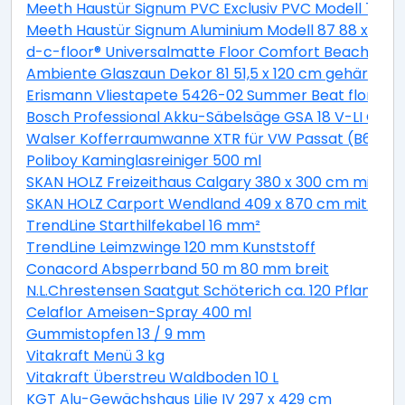
Meeth Haustür Signum PVC Exclusiv PVC Modell 70 88 
Meeth Haustür Signum Aluminium Modell 87 88 x 200 cm
d-c-floor® Universalmatte Floor Comfort Beachwood
Ambiente Glaszaun Dekor 81 51,5 x 120 cm gehärtete
Erismann Vliestapete 5426-02 Summer Beat floral bei
Bosch Professional Akku-Säbelsäge GSA 18 V-LI C Solo
Walser Kofferraumwanne XTR für VW Passat (B6) Var
Poliboy Kaminglasreiniger 500 ml
SKAN HOLZ Freizeithaus Calgary 380 x 300 cm mit 2. S
SKAN HOLZ Carport Wendland 409 x 870 cm mit EP
TrendLine Starthilfekabel 16 mm²
TrendLine Leimzwinge 120 mm Kunststoff
Conacord Absperrband 50 m 80 mm breit
N.L.Chrestensen Saatgut Schöterich ca. 120 Pflanzen
Celaflor Ameisen-Spray 400 ml
Gummistopfen 13 / 9 mm
Vitakraft Menü 3 kg
Vitakraft Überstreu Waldboden 10 L
KGT Alu-Gewächshaus Lilie IV 297 x 429 cm