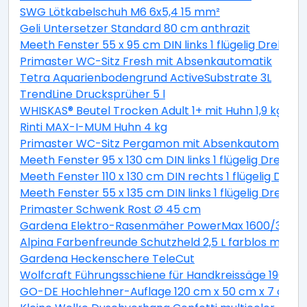
SWG Lötkabelschuh M6 6x5,4 15 mm²
Geli Untersetzer Standard 80 cm anthrazit
Meeth Fenster 55 x 95 cm DIN links 1 flügelig Dreh-Ki
Primaster WC-Sitz Fresh mit Absenkautomatik
Tetra Aquarienbodengrund ActiveSubstrate 3L
TrendLine Drucksprüher 5 l
WHISKAS® Beutel Trocken Adult 1+ mit Huhn 1,9 kg 1,9 
Rinti MAX-I-MUM Huhn 4 kg
Primaster WC-Sitz Pergamon mit Absenkautomatik
Meeth Fenster 95 x 130 cm DIN links 1 flügelig Dreh-K
Meeth Fenster 110 x 130 cm DIN rechts 1 flügelig Dreh-
Meeth Fenster 55 x 135 cm DIN links 1 flügelig Dreh-K
Primaster Schwenk Rost Ø 45 cm
Gardena Elektro-Rasenmäher PowerMax 1600/37 inkl
Alpina Farbenfreunde Schutzheld 2,5 L farblos matt
Gardena Heckenschere TeleCut
Wolfcraft Führungsschiene für Handkreissäge 190 x 1
GO-DE Hochlehner-Auflage 120 cm x 50 cm x 7 cm, gr