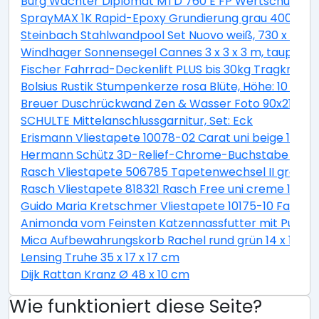
Burg Wächter Diplomat MTD 760 E FP Wertschutzschr
SprayMAX 1K Rapid-Epoxy Grundierung grau 400ml
Steinbach Stahlwandpool Set Nuovo weiß, 730 x 366 
Windhager Sonnensegel Cannes 3 x 3 x 3 m, taupe
Fischer Fahrrad-Deckenlift PLUS bis 30kg Tragkraft
Bolsius Rustik Stumpenkerze rosa Blüte, Höhe: 10 cm,
Breuer Duschrückwand Zen & Wasser Foto 90x210x0,
SCHULTE Mittelanschlussgarnitur, Set: Eck
Erismann Vliestapete 10078-02 Carat uni beige 10,05 
Hermann Schütz 3D-Relief-Chrome-Buchstabe C 2
Rasch Vliestapete 506785 Tapetenwechsel II grafisch 
Rasch Vliestapete 818321 Rasch Free uni creme 10,05 
Guido Maria Kretschmer Vliestapete 10175-10 Fashion F
Animonda vom Feinsten Katzennassfutter mit Pute un
Mica Aufbewahrungskorb Rachel rund grün 14 x 14 c
Lensing Truhe 35 x 17 x 17 cm
Dijk Rattan Kranz Ø 48 x 10 cm
Wie funktioniert diese Seite?