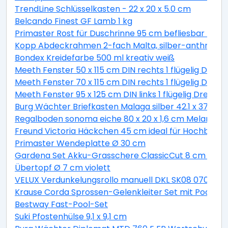
TrendLine Schlüsselkasten - 22 x 20 x 5.0 cm
Belcando Finest GF Lamb 1 kg
Primaster Rost für Duschrinne 95 cm befliesbar Läng
Kopp Abdeckrahmen 2-fach Malta, silber-anthrazit,
Bondex Kreidefarbe 500 ml kreativ weiß
Meeth Fenster 50 x 115 cm DIN rechts 1 flügelig Dreh
Meeth Fenster 70 x 115 cm DIN rechts 1 flügelig Dreh-
Meeth Fenster 95 x 125 cm DIN links 1 flügelig Dreh-
Burg Wächter Briefkasten Malaga silber 42.1 x 37.7 x 1
Regalboden sonoma eiche 80 x 20 x 1,6 cm Melaminb
Freund Victoria Häckchen 45 cm ideal für Hochbeete
Primaster Wendeplatte Ø 30 cm
Gardena Set Akku-Grasschere ClassicCut 8 cm Schni
Übertopf Ø 7 cm violett
VELUX Verdunkelungsrollo manuell DKL SK08 0705S g
Krause Corda Sprossen-Gelenkleiter Set mit Podest 4
Bestway Fast-Pool-Set
Suki Pfostenhülse 9,1 x 9,1 cm