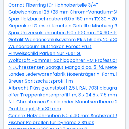
Cornat Fiberring für Hahnoberteile 3/4''
Gabelschlüssel 25 /28 mm Chrom-Vanadium-Stahl
Spax Holzbauschrauben 6.0 x 160 mm TX 30 - 20 Stk.
Kiepenkerl Gänseblümchen Gefüllte Mischung Bellis pe
Spax Universalschrauben 6.0 x 100 mm TX 30 - 10 Stk.
Getalit Wandanschlußsystem Plus 59 cm, 20 x 30 mm
Wunderbaum Duftflakon Forest Fruit
Hinweisschild Parken Nur Fuer G.
Wolfcraft Hammer-Schlagbohrer HM Professional S
N.L.Chrestensen Saatgut Mangold ca. 5 lfd. Meter
Landes Lederwarenfabrik Hosenträger Y-Form, breit, 
Breuer Spritzschutzprofil 1 m
Albrecht Flüssigkunststoff 2,5 L RAL 7031 blaugrau
alfer Treppenkantenprofil 1 m, 8 x 24.5 x 7.5 mm Alumi
N.L. Chrestensen Saatbänder Monatserdbeere 2 m S
Drahtnägel 1,6 x 30 mm
Connex Holzschrauben 8.0 x 40 mm Sechskant Sechsk
Fischer Reibrollen für Dynamo 2 Stück