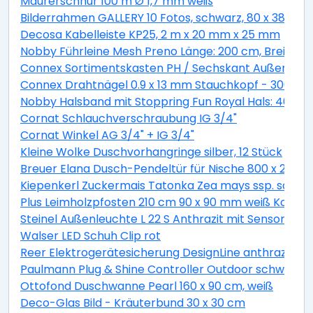
Maurerschnur 100 m Ø 1,7 mm weiß
Bilderrahmen GALLERY 10 Fotos, schwarz, 80 x 38 cm
Decosa Kabelleiste KP25, 2 m x 20 mm x 25 mm
Nobby Führleine Mesh Preno Länge: 200 cm, Breite: 1
Connex Sortimentskasten PH / Sechskant Außen - 27
Connex Drahtnägel 0.9 x 13 mm Stauchkopf - 300 g
Nobby Halsband mit Stoppring Fun Royal Hals: 40 cm,
Cornat Schlauchverschraubung IG 3/4"
Cornat Winkel AG 3/4" + IG 3/4"
Kleine Wolke Duschvorhangringe silber, 12 Stück
Breuer Elana Dusch-Pendeltür für Nische 800 x 2000 mm,
Kiepenkerl Zuckermais Tatonka Zea mays ssp. sacchar
Plus Leimholzpfosten 210 cm 90 x 90 mm weiß Kopf ge
Steinel Außenleuchte L 22 S Anthrazit mit Sensor sc
Walser LED Schuh Clip rot
Reer Elektrogerätesicherung DesignLine anthrazit
Paulmann Plug & Shine Controller Outdoor schwarz K
Ottofond Duschwanne Pearl 160 x 90 cm, weiß
Deco-Glas Bild - Kräuterbund 30 x 30 cm