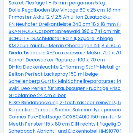
Sakret Flexfuge 1 - 15 mm pergamon 5 kg
Dolle Regalboden Lite Vintage 80 x 25 cm, 18 mm, kie
Primaster Akku 12 V 2,5 Ah Li-Ion Zusatzakku
FN Neuhofer Dreikantleiste 240 cm 18 x 18 mm Fichte
SKAN HOLZ Carport Spreewald 396 x 741 cm mit EP
SCHULTE DuschMaster Rain II, Square, Ablage
KM Zaun Zauntür Meran Oberbogen 125,8 x 180 cm, bra
Dieda Tischbein X-Form schwarz Maße: 71,0 x 70,0 x 1
Komar Decosticker Rapunzel 100 x 70 cm
Di-Ka Deckenleuchte 2-flammig Stoff-Metall grau-sa
Belton Perfect Lackspray 150 ml beige
Schellenberg Gurtfix Mini Schnellreparaturset 14 mm
Swirl Deo Perlen für Staubsauger Fruchtige Frische 4
Grablampe 24 cm silber
ELSO Blindabdeckung 2-fach rastbar reinweiß, 50303
Kiepenkerl Tomate Sacher Solanum lycopersicum, Inh
Connex Puk-Blattsäge COX804010 150 mm für Metall
Meeth Fenster 115 x 80 cm DIN rechts 1 flügelig Dreh-
Scheppach Abricht- und Dickenhobel HMS1070 1500