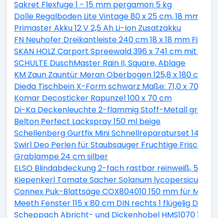
Sakret Flexfuge 1 - 15 mm pergamon 5 kg
Dolle Regalboden Lite Vintage 80 x 25 cm, 18 mm, kie
Primaster Akku 12 V 2,5 Ah Li-Ion Zusatzakku
FN Neuhofer Dreikantleiste 240 cm 18 x 18 mm Fichte
SKAN HOLZ Carport Spreewald 396 x 741 cm mit EP
SCHULTE DuschMaster Rain II, Square, Ablage
KM Zaun Zauntür Meran Oberbogen 125,8 x 180 cm, bra
Dieda Tischbein X-Form schwarz Maße: 71,0 x 70,0 x 1
Komar Decosticker Rapunzel 100 x 70 cm
Di-Ka Deckenleuchte 2-flammig Stoff-Metall grau-sa
Belton Perfect Lackspray 150 ml beige
Schellenberg Gurtfix Mini Schnellreparaturset 14 mm
Swirl Deo Perlen für Staubsauger Fruchtige Frische 4
Grablampe 24 cm silber
ELSO Blindabdeckung 2-fach rastbar reinweiß, 50303
Kiepenkerl Tomate Sacher Solanum lycopersicum, Inh
Connex Puk-Blattsäge COX804010 150 mm für Metall
Meeth Fenster 115 x 80 cm DIN rechts 1 flügelig Dreh-
Scheppach Abricht- und Dickenhobel HMS1070 1500