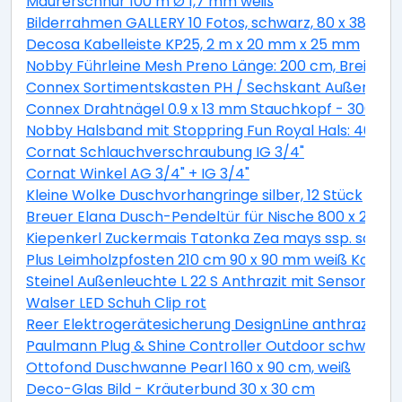
Maurerschnur 100 m Ø 1,7 mm weiß
Bilderrahmen GALLERY 10 Fotos, schwarz, 80 x 38 cm
Decosa Kabelleiste KP25, 2 m x 20 mm x 25 mm
Nobby Führleine Mesh Preno Länge: 200 cm, Breite: 1
Connex Sortimentskasten PH / Sechskant Außen - 27
Connex Drahtnägel 0.9 x 13 mm Stauchkopf - 300 g
Nobby Halsband mit Stoppring Fun Royal Hals: 40 cm,
Cornat Schlauchverschraubung IG 3/4"
Cornat Winkel AG 3/4" + IG 3/4"
Kleine Wolke Duschvorhangringe silber, 12 Stück
Breuer Elana Dusch-Pendeltür für Nische 800 x 2000 mm,
Kiepenkerl Zuckermais Tatonka Zea mays ssp. sacchar
Plus Leimholzpfosten 210 cm 90 x 90 mm weiß Kopf ge
Steinel Außenleuchte L 22 S Anthrazit mit Sensor sc
Walser LED Schuh Clip rot
Reer Elektrogerätesicherung DesignLine anthrazit
Paulmann Plug & Shine Controller Outdoor schwarz K
Ottofond Duschwanne Pearl 160 x 90 cm, weiß
Deco-Glas Bild - Kräuterbund 30 x 30 cm