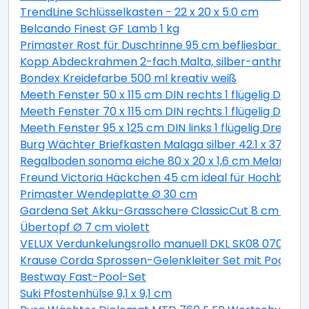
TrendLine Schlüsselkasten - 22 x 20 x 5.0 cm
Belcando Finest GF Lamb 1 kg
Primaster Rost für Duschrinne 95 cm befliesbar Läng
Kopp Abdeckrahmen 2-fach Malta, silber-anthrazit,
Bondex Kreidefarbe 500 ml kreativ weiß
Meeth Fenster 50 x 115 cm DIN rechts 1 flügelig Dreh
Meeth Fenster 70 x 115 cm DIN rechts 1 flügelig Dreh-
Meeth Fenster 95 x 125 cm DIN links 1 flügelig Dreh-
Burg Wächter Briefkasten Malaga silber 42.1 x 37.7 x 1
Regalboden sonoma eiche 80 x 20 x 1,6 cm Melaminb
Freund Victoria Häckchen 45 cm ideal für Hochbeete
Primaster Wendeplatte Ø 30 cm
Gardena Set Akku-Grasschere ClassicCut 8 cm Schni
Übertopf Ø 7 cm violett
VELUX Verdunkelungsrollo manuell DKL SK08 0705S g
Krause Corda Sprossen-Gelenkleiter Set mit Podest 4
Bestway Fast-Pool-Set
Suki Pfostenhülse 9,1 x 9,1 cm