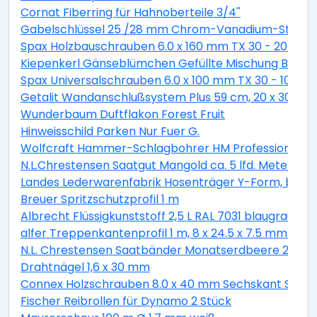
Cornat Fiberring für Hahnoberteile 3/4''
Gabelschlüssel 25 /28 mm Chrom-Vanadium-Stahl
Spax Holzbauschrauben 6.0 x 160 mm TX 30 - 20 Stk.
Kiepenkerl Gänseblümchen Gefüllte Mischung Bellis pe
Spax Universalschrauben 6.0 x 100 mm TX 30 - 10 Stk.
Getalit Wandanschlußsystem Plus 59 cm, 20 x 30 mm
Wunderbaum Duftflakon Forest Fruit
Hinweisschild Parken Nur Fuer G.
Wolfcraft Hammer-Schlagbohrer HM Professional S
N.L.Chrestensen Saatgut Mangold ca. 5 lfd. Meter
Landes Lederwarenfabrik Hosenträger Y-Form, breit, 
Breuer Spritzschutzprofil 1 m
Albrecht Flüssigkunststoff 2,5 L RAL 7031 blaugrau
alfer Treppenkantenprofil 1 m, 8 x 24.5 x 7.5 mm Alumi
N.L. Chrestensen Saatbänder Monatserdbeere 2 m S
Drahtnägel 1,6 x 30 mm
Connex Holzschrauben 8.0 x 40 mm Sechskant Sechsk
Fischer Reibrollen für Dynamo 2 Stück