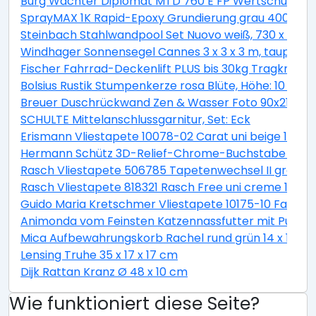
Burg Wächter Diplomat MTD 760 E FP Wertschutzschr
SprayMAX 1K Rapid-Epoxy Grundierung grau 400ml
Steinbach Stahlwandpool Set Nuovo weiß, 730 x 366 
Windhager Sonnensegel Cannes 3 x 3 x 3 m, taupe
Fischer Fahrrad-Deckenlift PLUS bis 30kg Tragkraft
Bolsius Rustik Stumpenkerze rosa Blüte, Höhe: 10 cm,
Breuer Duschrückwand Zen & Wasser Foto 90x210x0,
SCHULTE Mittelanschlussgarnitur, Set: Eck
Erismann Vliestapete 10078-02 Carat uni beige 10,05 
Hermann Schütz 3D-Relief-Chrome-Buchstabe C 2
Rasch Vliestapete 506785 Tapetenwechsel II grafisch 
Rasch Vliestapete 818321 Rasch Free uni creme 10,05 
Guido Maria Kretschmer Vliestapete 10175-10 Fashion F
Animonda vom Feinsten Katzennassfutter mit Pute un
Mica Aufbewahrungskorb Rachel rund grün 14 x 14 c
Lensing Truhe 35 x 17 x 17 cm
Dijk Rattan Kranz Ø 48 x 10 cm
Wie funktioniert diese Seite?