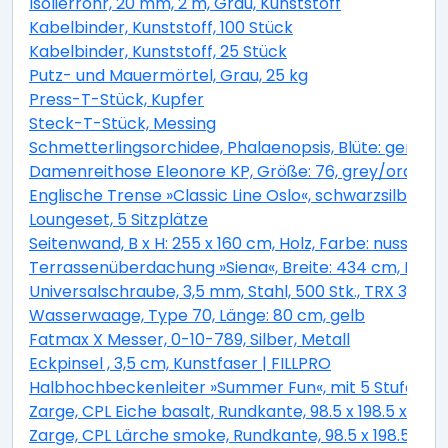
Isolierrohr, 20 mm, 2 m, Grau, Kunststoff
Kabelbinder, Kunststoff, 100 Stück
Kabelbinder, Kunststoff, 25 Stück
Putz- und Mauermörtel, Grau, 25 kg
Press-T-Stück, Kupfer
Steck-T-Stück, Messing
Schmetterlingsorchidee, Phalaenopsis, Blüte: gemisc
Damenreithose Eleonore KP, Größe: 76, grey/orange
Englische Trense »Classic Line Oslo«, schwarzsilber, 
Loungeset, 5 Sitzplätze
Seitenwand, B x H: 255 x 160 cm, Holz, Farbe: nussbau
Terrassenüberdachung »Siena«, Breite: 434 cm, Dach:
Universalschraube, 3,5 mm, Stahl, 500 Stk., TRX 3,5x4
Wasserwaage, Type 70, Länge: 80 cm, gelb
Fatmax X Messer, 0-10-789, Silber, Metall
Eckpinsel , 3,5 cm, Kunstfaser | FILLPRO
Halbhochbeckenleiter »Summer Fun«, mit 5 Stufen, f
Zarge, CPL Eiche basalt, Rundkante, 98.5 x 198.5 x 33 
Zarge, CPL Lärche smoke, Rundkante, 98.5 x 198.5 x 33