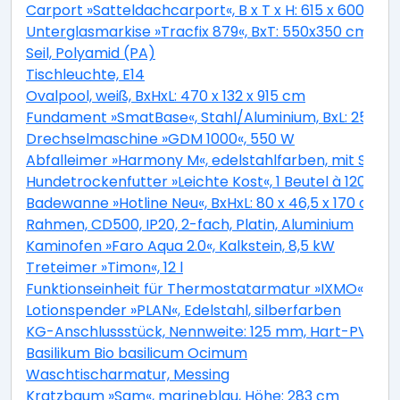
Carport »Satteldachcarport«, B x T x H: 615 x 600 x 2
Unterglasmarkise »Tracfix 879«, BxT: 550x350 cm, gra
Seil, Polyamid (PA)
Tischleuchte, E14
Ovalpool, weiß, BxHxL: 470 x 132 x 915 cm
Fundament »SmatBase«, Stahl/Aluminium, BxL: 252 x 
Drechselmaschine »GDM 1000«, 550 W
Abfalleimer »Harmony M«, edelstahlfarben, mit Softc
Hundetrockenfutter »Leichte Kost«, 1 Beutel à 12000 g
Badewanne »Hotline Neu«, BxHxL: 80 x 46,5 x 170 cm,
Rahmen, CD500, IP20, 2-fach, Platin, Aluminium
Kaminofen »Faro Aqua 2.0«, Kalkstein, 8,5 kW
Treteimer »Timon«, 12 l
Funktionseinheit für Thermostatarmatur »IXMO«, Mess
Lotionspender »PLAN«, Edelstahl, silberfarben
KG-Anschlussstück, Nennweite: 125 mm, Hart-PVC
Basilikum Bio basilicum Ocimum
Waschtischarmatur, Messing
Kratzbaum »Sam«, marineblau, Höhe: 283 cm