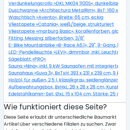
Verdunkelungsrollo »DKL MK04 1100S«, dunkelblau, Pol
Duschwanne »Architectura MetalRim«, BxT: 160 x 90 c
Waschtisch »Avento«, Breite: 65 cm, eckig
Vliestapete »Catania«, weiß/beige, strukturiert
Vliestapete »marburg Basic«, korallenfarben, glatt
Fitting, Messing, silberfarben, 3/8"
E-Bike Mountainbike »B-Race A6.1«, 29", 9-Gang, 13.4 
LED-Pendelleuchte »LEVI«, dimmbar, inkl. Leuchtmitt
Sägeblatt »PRO«
Sauna »Nina«, inkl. 9 kW Saunaofen mit integrierter S
Saunahaus »Suva 3«, BxTxH: 393 x 231 x 239 cm, 9 kW 
Holzöl, für außen, 2,5 l, klassikgrau, seidenglänzend
Aufbewahrungsbox, BxHxL: 28 x 28 x 28 cm, Kunstfase
Edelstahlkamin-Set, ØxL: 15 x 104 cm, Stärke: 25 mm, 
Wie funktioniert diese Seite?
Diese Seite erlaubt dir unterschiedliche Baumarkt
Artikel über verschiedene Filialen zu suchen. Zwar