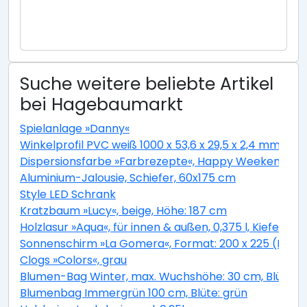
Suche weitere beliebte Artikel
bei Hagebaumarkt
Spielanlage »Danny«
Winkelprofil PVC weiß 1000 x 53,6 x 29,5 x 2,4 mm
Dispersionsfarbe »Farbrezepte«, Happy Weekend, m
Aluminium-Jalousie, Schiefer, 60x175 cm
Style LED Schrank
Kratzbaum »Lucy«, beige, Höhe: 187 cm
Holzlasur »Aqua«, für innen & außen, 0,375 l, Kiefer, 
Sonnenschirm »La Gomera«, Format: 200 x 225 (D x H
Clogs »Colors«, grau
Blumen-Bag Winter, max. Wuchshöhe: 30 cm, Blüte: b
Blumenbag Immergrün 100 cm, Blüte: grün