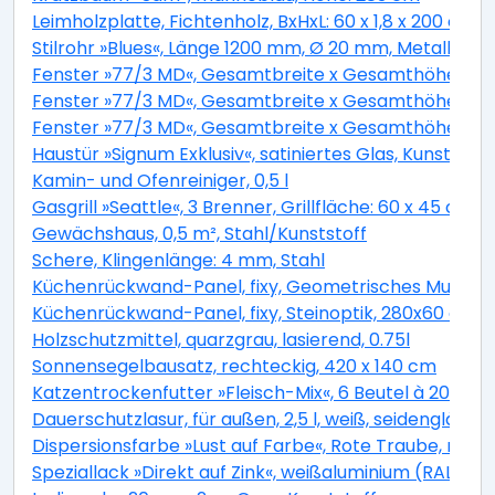
Leimholzplatte, Fichtenholz, BxHxL: 60 x 1,8 x 200 cm
Stilrohr »Blues«, Länge 1200 mm, Ø 20 mm, Metall
Fenster »77/3 MD«, Gesamtbreite x Gesamthöhe: 120 x
Fenster »77/3 MD«, Gesamtbreite x Gesamthöhe: 75 x
Fenster »77/3 MD«, Gesamtbreite x Gesamthöhe: 90 x
Haustür »Signum Exklusiv«, satiniertes Glas, Kunststo
Kamin- und Ofenreiniger, 0,5 l
Gasgrill »Seattle«, 3 Brenner, Grillfläche: 60 x 45 cm,
Gewächshaus, 0,5 m², Stahl/Kunststoff
Schere, Klingenlänge: 4 mm, Stahl
Küchenrückwand-Panel, fixy, Geometrisches Muster
Küchenrückwand-Panel, fixy, Steinoptik, 280x60 cm
Holzschutzmittel, quarzgrau, lasierend, 0.75l
Sonnensegelbausatz, rechteckig, 420 x 140 cm
Katzentrockenfutter »Fleisch-Mix«, 6 Beutel à 2000 g
Dauerschutzlasur, für außen, 2,5 l, weiß, seidenglänze
Dispersionsfarbe »Lust auf Farbe«, Rote Traube, matt
Speziallack »Direkt auf Zink«, weißaluminium (RAL 90