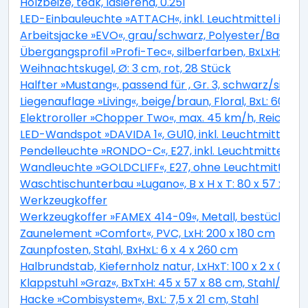
Holzbeize, teak, lasierend, 0.25l
LED-Einbauleuchte »ATTACH«, inkl. Leuchtmittel in w
Arbeitsjacke »EVO«, grau/schwarz, Polyester/Baumwol
Übergangsprofil »Profi-Tec«, silberfarben, BxLxH: 34 
Weihnachtskugel, Ø: 3 cm, rot, 28 Stück
Halfter »Mustang«, passend für , Gr. 3, schwarz/silbe
Liegenauflage »Living«, beige/braun, Floral, BxL: 60 x 1
Elektroroller »Chopper Two«, max. 45 km/h, Reichwei
LED-Wandspot »DAVIDA 1«, GU10, inkl. Leuchtmittel i
Pendelleuchte »RONDO-C«, E27, inkl. Leuchtmittel in
Wandleuchte »GOLDCLIFF«, E27, ohne Leuchtmittel
Waschtischunterbau »Lugano«, B x H x T: 80 x 57 x 45
Werkzeugkoffer
Werkzeugkoffer »FAMEX 414-09«, Metall, bestückt, 260
Zaunelement »Comfort«, PVC, LxH: 200 x 180 cm
Zaunpfosten, Stahl, BxHxL: 6 x 4 x 260 cm
Halbrundstab, Kiefernholz natur, LxHxT: 100 x 2 x 0,9 c
Klappstuhl »Graz«, BxTxH: 45 x 57 x 88 cm, Stahl/ Kuns
Hacke »Combisystem«, BxL: 7,5 x 21 cm, Stahl