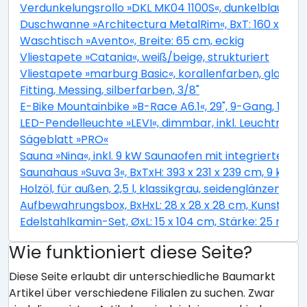
Verdunkelungsrollo »DKL MK04 1100S«, dunkelblau, Pol
Duschwanne »Architectura MetalRim«, BxT: 160 x 90 c
Waschtisch »Avento«, Breite: 65 cm, eckig
Vliestapete »Catania«, weiß/beige, strukturiert
Vliestapete »marburg Basic«, korallenfarben, glatt
Fitting, Messing, silberfarben, 3/8"
E-Bike Mountainbike »B-Race A6.1«, 29", 9-Gang, 13.4 
LED-Pendelleuchte »LEVI«, dimmbar, inkl. Leuchtmitt
Sägeblatt »PRO«
Sauna »Nina«, inkl. 9 kW Saunaofen mit integrierter S
Saunahaus »Suva 3«, BxTxH: 393 x 231 x 239 cm, 9 kW 
Holzöl, für außen, 2,5 l, klassikgrau, seidenglänzend
Aufbewahrungsbox, BxHxL: 28 x 28 x 28 cm, Kunstfase
Edelstahlkamin-Set, ØxL: 15 x 104 cm, Stärke: 25 mm, 
Wie funktioniert diese Seite?
Diese Seite erlaubt dir unterschiedliche Baumarkt
Artikel über verschiedene Filialen zu suchen. Zwar