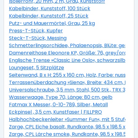
Isolierrohr, 20 mm, 2 m, Grau, Kunststoff
Kabelbinder, Kunststoff, 100 Stück
Kabelbinder, Kunststoff, 25 Stück
Putz- und Mauermörtel, Grau, 25 kg
Press-T-Stück, Kupfer
Steck-T-Stück, Messing
Schmetterlingsorchidee, Phalaenopsis, Blüte: gemisc
Damenreithose Eleonore KP, Größe: 76, grey/orange
Englische Trense »Classic Line Oslo«, schwarzsilber, 
Loungeset, 5 Sitzplätze
Seitenwand, B x H: 255 x 160 cm, Holz, Farbe: nussbau
Terrassenüberdachung »Siena«, Breite: 434 cm, Dach:
Universalschraube, 3,5 mm, Stahl, 500 Stk., TRX 3,5x4
Wasserwaage, Type 70, Länge: 80 cm, gelb
Fatmax X Messer, 0-10-789, Silber, Metall
Eckpinsel , 3,5 cm, Kunstfaser | FILLPRO
Halbhochbeckenleiter »Summer Fun«, mit 5 Stufen, f
Zarge, CPL Eiche basalt, Rundkante, 98.5 x 198.5 x 33 
Zarge, CPL Lärche smoke, Rundkante, 98.5 x 198.5 x 33