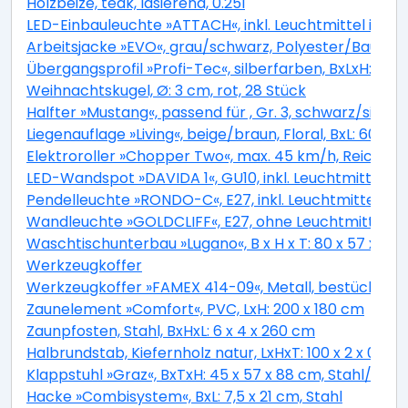
Holzbeize, teak, lasierend, 0.25l
LED-Einbauleuchte »ATTACH«, inkl. Leuchtmittel in w
Arbeitsjacke »EVO«, grau/schwarz, Polyester/Baumwol
Übergangsprofil »Profi-Tec«, silberfarben, BxLxH: 34 
Weihnachtskugel, Ø: 3 cm, rot, 28 Stück
Halfter »Mustang«, passend für , Gr. 3, schwarz/silbe
Liegenauflage »Living«, beige/braun, Floral, BxL: 60 x 1
Elektroroller »Chopper Two«, max. 45 km/h, Reichwei
LED-Wandspot »DAVIDA 1«, GU10, inkl. Leuchtmittel i
Pendelleuchte »RONDO-C«, E27, inkl. Leuchtmittel in
Wandleuchte »GOLDCLIFF«, E27, ohne Leuchtmittel
Waschtischunterbau »Lugano«, B x H x T: 80 x 57 x 45
Werkzeugkoffer
Werkzeugkoffer »FAMEX 414-09«, Metall, bestückt, 260
Zaunelement »Comfort«, PVC, LxH: 200 x 180 cm
Zaunpfosten, Stahl, BxHxL: 6 x 4 x 260 cm
Halbrundstab, Kiefernholz natur, LxHxT: 100 x 2 x 0,9 c
Klappstuhl »Graz«, BxTxH: 45 x 57 x 88 cm, Stahl/ Kuns
Hacke »Combisystem«, BxL: 7,5 x 21 cm, Stahl