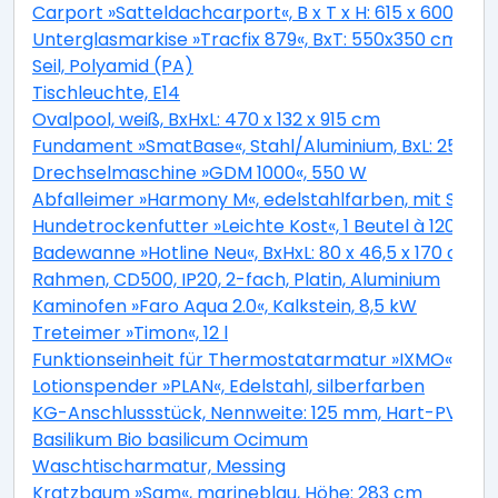
Carport »Satteldachcarport«, B x T x H: 615 x 600 x 2
Unterglasmarkise »Tracfix 879«, BxT: 550x350 cm, gra
Seil, Polyamid (PA)
Tischleuchte, E14
Ovalpool, weiß, BxHxL: 470 x 132 x 915 cm
Fundament »SmatBase«, Stahl/Aluminium, BxL: 252 x 
Drechselmaschine »GDM 1000«, 550 W
Abfalleimer »Harmony M«, edelstahlfarben, mit Softc
Hundetrockenfutter »Leichte Kost«, 1 Beutel à 12000 g
Badewanne »Hotline Neu«, BxHxL: 80 x 46,5 x 170 cm,
Rahmen, CD500, IP20, 2-fach, Platin, Aluminium
Kaminofen »Faro Aqua 2.0«, Kalkstein, 8,5 kW
Treteimer »Timon«, 12 l
Funktionseinheit für Thermostatarmatur »IXMO«, Mess
Lotionspender »PLAN«, Edelstahl, silberfarben
KG-Anschlussstück, Nennweite: 125 mm, Hart-PVC
Basilikum Bio basilicum Ocimum
Waschtischarmatur, Messing
Kratzbaum »Sam«, marineblau, Höhe: 283 cm