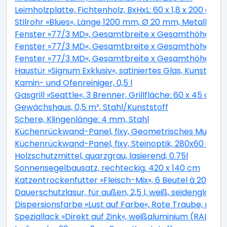
Leimholzplatte, Fichtenholz, BxHxL: 60 x 1,8 x 200 cm
Stilrohr »Blues«, Länge 1200 mm, Ø 20 mm, Metall
Fenster »77/3 MD«, Gesamtbreite x Gesamthöhe: 120 x
Fenster »77/3 MD«, Gesamtbreite x Gesamthöhe: 75 x
Fenster »77/3 MD«, Gesamtbreite x Gesamthöhe: 90 x
Haustür »Signum Exklusiv«, satiniertes Glas, Kunststo
Kamin- und Ofenreiniger, 0,5 l
Gasgrill »Seattle«, 3 Brenner, Grillfläche: 60 x 45 cm,
Gewächshaus, 0,5 m², Stahl/Kunststoff
Schere, Klingenlänge: 4 mm, Stahl
Küchenrückwand-Panel, fixy, Geometrisches Muster
Küchenrückwand-Panel, fixy, Steinoptik, 280x60 cm
Holzschutzmittel, quarzgrau, lasierend, 0.75l
Sonnensegelbausatz, rechteckig, 420 x 140 cm
Katzentrockenfutter »Fleisch-Mix«, 6 Beutel à 2000 g
Dauerschutzlasur, für außen, 2,5 l, weiß, seidenglänze
Dispersionsfarbe »Lust auf Farbe«, Rote Traube, matt
Speziallack »Direkt auf Zink«, weißaluminium (RAL 90