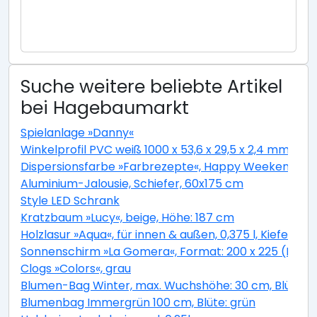
Suche weitere beliebte Artikel
bei Hagebaumarkt
Spielanlage »Danny«
Winkelprofil PVC weiß 1000 x 53,6 x 29,5 x 2,4 mm
Dispersionsfarbe »Farbrezepte«, Happy Weekend, m
Aluminium-Jalousie, Schiefer, 60x175 cm
Style LED Schrank
Kratzbaum »Lucy«, beige, Höhe: 187 cm
Holzlasur »Aqua«, für innen & außen, 0,375 l, Kiefer, 
Sonnenschirm »La Gomera«, Format: 200 x 225 (D x H
Clogs »Colors«, grau
Blumen-Bag Winter, max. Wuchshöhe: 30 cm, Blüte: b
Blumenbag Immergrün 100 cm, Blüte: grün