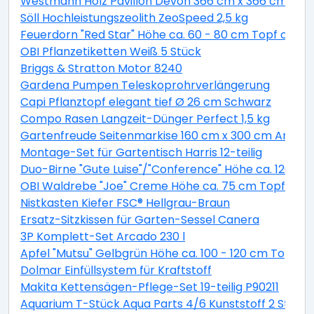
Westmann Holz Pavillon Devon 366 cm x 366 cm
Söll Hochleistungszeolith ZeoSpeed 2,5 kg
Feuerdorn "Red Star" Höhe ca. 60 - 80 cm Topf ca. 2 
OBI Pflanzetiketten Weiß 5 Stück
Briggs & Stratton Motor 8240
Gardena Pumpen Teleskoprohrverlängerung
Capi Pflanztopf elegant tief Ø 26 cm Schwarz
Compo Rasen Langzeit-Dünger Perfect 1,5 kg
Gartenfreude Seitenmarkise 160 cm x 300 cm Anthra
Montage-Set für Gartentisch Harris 12-teilig
Duo-Birne "Gute Luise"/"Conference" Höhe ca. 120 - 14
OBI Waldrebe "Joe" Creme Höhe ca. 75 cm Topf ca. 2,
Nistkasten Kiefer FSC® Hellgrau-Braun
Ersatz-Sitzkissen für Garten-Sessel Canera
3P Komplett-Set Arcado 230 l
Apfel "Mutsu" Gelbgrün Höhe ca. 100 - 120 cm Topf ca
Dolmar Einfüllsystem für Kraftstoff
Makita Kettensägen-Pflege-Set 19-teilig P90211
Aquarium T-Stück Aqua Parts 4/6 Kunststoff 2 Stück