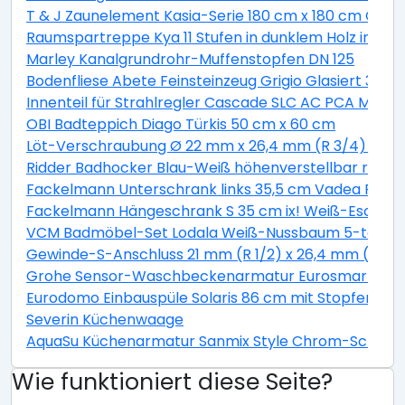
T & J Zaunelement Kasia-Serie 180 cm x 180 cm Graul
Raumspartreppe Kya 11 Stufen in dunklem Holz inkl. G
Marley Kanalgrundrohr-Muffenstopfen DN 125
Bodenfliese Abete Feinsteinzeug Grigio Glasiert 30 c
Innenteil für Strahlregler Cascade SLC AC PCA M22 / 
OBI Badteppich Diago Türkis 50 cm x 60 cm
Löt-Verschraubung Ø 22 mm x 26,4 mm (R 3/4) Rotg
Ridder Badhocker Blau-Weiß höhenverstellbar rotie
Fackelmann Unterschrank links 35,5 cm Vadea Pinie
Fackelmann Hängeschrank S 35 cm ix! Weiß-Esche
VCM Badmöbel-Set Lodala Weiß-Nussbaum 5-teilig
Gewinde-S-Anschluss 21 mm (R 1/2) x 26,4 mm (R 3/4
Grohe Sensor-Waschbeckenarmatur Eurosmart CE
Eurodomo Einbauspüle Solaris 86 cm mit Stopfenventi
Severin Küchenwaage
AquaSu Küchenarmatur Sanmix Style Chrom-Schwar
Wie funktioniert diese Seite?