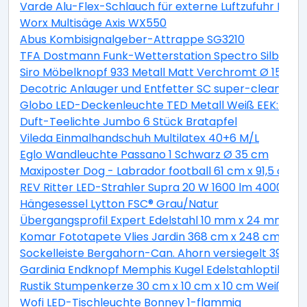
Varde Alu-Flex-Schlauch für externe Luftzufuhr Lä
Worx Multisäge Axis WX550
Abus Kombisignalgeber-Attrappe SG3210
TFA Dostmann Funk-Wetterstation Spectro Silber
Siro Möbelknopf 933 Metall Matt Verchromt Ø 15 mm
Decotric Anlauger und Entfetter SC super-clean 500
Globo LED-Deckenleuchte TED Metall Weiß EEK: A+
Duft-Teelichte Jumbo 6 Stück Bratapfel
Vileda Einmalhandschuh Multilatex 40+6 M/L
Eglo Wandleuchte Passano 1 Schwarz Ø 35 cm
Maxiposter Dog - Labrador football 61 cm x 91,5 cm
REV Ritter LED-Strahler Supra 20 W 1600 lm 4000 K IP
Hängesessel Lytton FSC® Grau/Natur
Übergangsprofil Expert Edelstahl 10 mm x 24 mm L
Komar Fototapete Vlies Jardin 368 cm x 248 cm
Sockelleiste Bergahorn-Can. Ahorn versiegelt 39 m
Gardinia Endknopf Memphis Kugel Edelstahloptik 2-e
Rustik Stumpenkerze 30 cm x 10 cm x 10 cm Weiß
Wofi LED-Tischleuchte Bonney 1-flammig