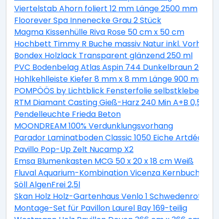
Viertelstab Ahorn foliert 12 mm Länge 2500 mm
Floorever Spa Innenecke Grau 2 Stück
Magma Kissenhülle Riva Rose 50 cm x 50 cm
Hochbett Timmy R Buche massiv Natur inkl. Vorhang 
Bondex Holzlack Transparent glänzend 250 ml
PVC Bodenbelag Atlas Aspin 744 Dunkelbraun 200 cm
Hohlkehlleiste Kiefer 8 mm x 8 mm Länge 900 mm
POMPÖÖS by Lichtblick Fensterfolie selbstklebend Si
RTM Diamant Casting Gieß-Harz 240 Min A+B 0,5 kg
Pendelleuchte Frieda Beton
MOONDREAM 100% Verdunklungsvorhang
Parador Laminatboden Classic 1050 Eiche Artdéco L
Pavillo Pop-Up Zelt Nucamp X2
Emsa Blumenkasten MCG 50 x 20 x 18 cm Weiß
Fluval Aquarium-Kombination Vicenza Kernbuche 260
Söll AlgenFrei 2,5l
Skan Holz Holz-Gartenhaus Venlo 1 Schwedenrot B x 
Montage-Set für Pavillon Laurel Bay 169-teilig