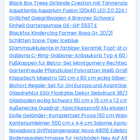
Black Box Trees Girlande Creston mit Tannenzapfen 
Aquatlantis Aquarium Fusion 120x40 LED 2.0 224 l Es
Grillchef Gasgrillwagen 4 Brenner Schwarz
Einhell Gartenpumpe GE-GP 5537 E
Blackfox Kinderclog Farmer Rosa Gr. 20/21
Schlitten Snow Tiger Iceblue
Stammsukkulente in farbiger Keramik Topf-Ø ca. 13 
Gabiona C-Ring-Gabione-Anbaukorb Typ 4 60 x 100 
Fußkappen für Bistro-Set Montgomery Rechteckig 2 
Gartenfreude Pflanzkübel Polyrattan Weiß Größe XL 
Klapptisch Maestro 120 cm x 80 cm eckig Silber-Mont
Biohort Regale-Set für GH Europa und AvantGarde ve
Glasdrehtür ESG Floatglas Dekor Siebdruck 36/31 DIN 
Glasboden eckig Schwarz 60 cm x 15 cm x 1,2 cm
Außenecke Quadrat-Abschlussprofil Alu eloxiert Sil
Dolle Geländer-Komplettset Prova 150 cm Wandmo
Kantenumleimer 500 cm x 4,4 cm Salome Apricot (S
Novadoors Griffstangenpaar Nova 49016 Edelstahlop
Bodenausgleichmasse für Holzböden Neu Auf Alt 20 k