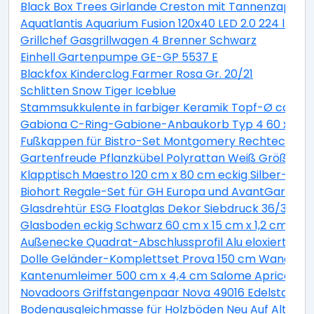
Black Box Trees Girlande Creston mit Tannenzapfen 
Aquatlantis Aquarium Fusion 120x40 LED 2.0 224 l Es
Grillchef Gasgrillwagen 4 Brenner Schwarz
Einhell Gartenpumpe GE-GP 5537 E
Blackfox Kinderclog Farmer Rosa Gr. 20/21
Schlitten Snow Tiger Iceblue
Stammsukkulente in farbiger Keramik Topf-Ø ca. 13 
Gabiona C-Ring-Gabione-Anbaukorb Typ 4 60 x 100 
Fußkappen für Bistro-Set Montgomery Rechteckig 2 
Gartenfreude Pflanzkübel Polyrattan Weiß Größe XL 
Klapptisch Maestro 120 cm x 80 cm eckig Silber-Mont
Biohort Regale-Set für GH Europa und AvantGarde ve
Glasdrehtür ESG Floatglas Dekor Siebdruck 36/31 DIN 
Glasboden eckig Schwarz 60 cm x 15 cm x 1,2 cm
Außenecke Quadrat-Abschlussprofil Alu eloxiert Sil
Dolle Geländer-Komplettset Prova 150 cm Wandmo
Kantenumleimer 500 cm x 4,4 cm Salome Apricot (S
Novadoors Griffstangenpaar Nova 49016 Edelstahlop
Bodenausgleichmasse für Holzböden Neu Auf Alt 20 k