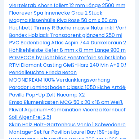
Viertelstab Ahorn foliert 12 mm Länge 2500 mm
Floorever Spa Innenecke Grau 2 Stück
Magma Kissenhülle Riva Rose 50 cm x 50 cm
Hochbett Timmy R Buche massiv Natur inkl. Vorhang 
Bondex Holzlack Transparent glänzend 250 ml
PVC Bodenbelag Atlas Aspin 744 Dunkelbraun 200 cm
Hohlkehlleiste Kiefer 8 mm x 8 mm Länge 900 mm
POMPÖÖS by Lichtblick Fensterfolie selbstklebend Si
RTM Diamant Casting Gieß-Harz 240 Min A+B 0,5 kg
Pendelleuchte Frieda Beton
MOONDREAM 100% Verdunklungsvorhang
Parador Laminatboden Classic 1050 Eiche Artdéco L
Pavillo Pop-Up Zelt Nucamp X2
Emsa Blumenkasten MCG 50 x 20 x 18 cm Weiß
Fluval Aquarium-Kombination Vicenza Kernbuche 260
Söll AlgenFrei 2,5l
Skan Holz Holz-Gartenhaus Venlo 1 Schwedenrot B x 
Montage-Set für Pavillon Laurel Bay 169-teilig