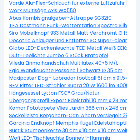
Varde Alu-Flex-Schlauch für externe Luftzufuhr Lä
Worx Multisäge Axis WX550
Abus Kombisignalgeber-Attrappe SG3210
TFA Dostmann Funk-Wetterstation Spectro Silber
Siro Möbelknopf 933 Metall Matt Verchromt Ø 15 mm
Decotric Anlauger und Entfetter SC super-clean 500
Globo LED-Deckenleuchte TED Metall Weiß EEK: A+
Duft-Teelichte Jumbo 6 Stück Bratapfel
Vileda Einmalhandschuh Multilatex 40+6 M/L
Eglo Wandleuchte Passano 1 Schwarz Ø 35 cm
Maxiposter Dog - Labrador football 61 cm x 91,5 cm
REV Ritter LED-Strahler Supra 20 W 1600 lm 4000 K IP
Hängesessel Lytton FSC® Grau/Natur
Übergangsprofil Expert Edelstahl 10 mm x 24 mm L
Komar Fototapete Vlies Jardin 368 cm x 248 cm
Sockelleiste Bergahorn-Can. Ahorn versiegelt 39 m
Gardinia Endknopf Memphis Kugel Edelstahloptik 2-e
Rustik Stumpenkerze 30 cm x 10 cm x 10 cm Weiß
Wofi LED-Tischleuchte Bonney 1-flammig