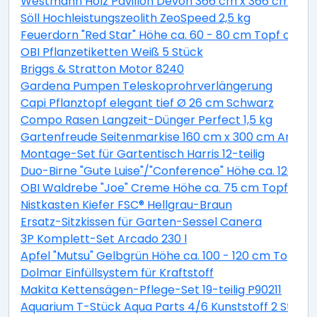
Westmann Holz Pavillon Devon 366 cm x 366 cm
Söll Hochleistungszeolith ZeoSpeed 2,5 kg
Feuerdorn "Red Star" Höhe ca. 60 - 80 cm Topf ca. 2 
OBI Pflanzetiketten Weiß 5 Stück
Briggs & Stratton Motor 8240
Gardena Pumpen Teleskoprohrverlängerung
Capi Pflanztopf elegant tief Ø 26 cm Schwarz
Compo Rasen Langzeit-Dünger Perfect 1,5 kg
Gartenfreude Seitenmarkise 160 cm x 300 cm Anthra
Montage-Set für Gartentisch Harris 12-teilig
Duo-Birne "Gute Luise"/"Conference" Höhe ca. 120 - 14
OBI Waldrebe "Joe" Creme Höhe ca. 75 cm Topf ca. 2,
Nistkasten Kiefer FSC® Hellgrau-Braun
Ersatz-Sitzkissen für Garten-Sessel Canera
3P Komplett-Set Arcado 230 l
Apfel "Mutsu" Gelbgrün Höhe ca. 100 - 120 cm Topf ca
Dolmar Einfüllsystem für Kraftstoff
Makita Kettensägen-Pflege-Set 19-teilig P90211
Aquarium T-Stück Aqua Parts 4/6 Kunststoff 2 Stück