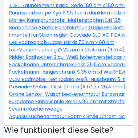
T & J Zaunelement Kasia-Serie 180 cm x 180 cm Graul
Raumspartreppe Kya 11 Stufen in dunklem Holz inkl. G
Marley Kanalgrundrohr-Muffenstopfen DN 125
Bodenfliese Abete Feinsteinzeug Grigio Glasiert 30 c
Innenteil für Strahlregler Cascade SLC AC PCA M22 / 
OBI Badteppich Diago Türkis 50 cm x 60 cm
Löt-Verschraubung Ø 22 mm x 26,4 mm (R 3/4) Rotg
Ridder Badhocker Blau-Weiß höhenverstellbar rotie
Fackelmann Unterschrank links 35,5 cm Vadea Pinie
Fackelmann Hängeschrank S 35 cm ix! Weiß-Esche
VCM Badmöbel-Set Lodala Weiß-Nussbaum 5-teilig
Gewinde-S-Anschluss 21 mm (R 1/2) x 26,4 mm (R 3/4
Grohe Sensor-Waschbeckenarmatur Eurosmart CE
Eurodomo Einbauspüle Solaris 86 cm mit Stopfenventi
Severin Küchenwaage
AquaSu Küchenarmatur Sanmix Style Chrom-Schwar
Wie funktioniert diese Seite?