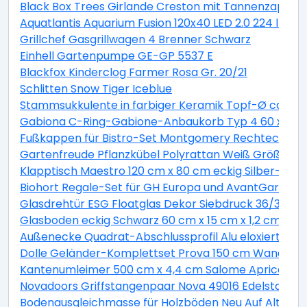
Black Box Trees Girlande Creston mit Tannenzapfen 
Aquatlantis Aquarium Fusion 120x40 LED 2.0 224 l Es
Grillchef Gasgrillwagen 4 Brenner Schwarz
Einhell Gartenpumpe GE-GP 5537 E
Blackfox Kinderclog Farmer Rosa Gr. 20/21
Schlitten Snow Tiger Iceblue
Stammsukkulente in farbiger Keramik Topf-Ø ca. 13 
Gabiona C-Ring-Gabione-Anbaukorb Typ 4 60 x 100 
Fußkappen für Bistro-Set Montgomery Rechteckig 2 
Gartenfreude Pflanzkübel Polyrattan Weiß Größe XL 
Klapptisch Maestro 120 cm x 80 cm eckig Silber-Mont
Biohort Regale-Set für GH Europa und AvantGarde ve
Glasdrehtür ESG Floatglas Dekor Siebdruck 36/31 DIN 
Glasboden eckig Schwarz 60 cm x 15 cm x 1,2 cm
Außenecke Quadrat-Abschlussprofil Alu eloxiert Sil
Dolle Geländer-Komplettset Prova 150 cm Wandmo
Kantenumleimer 500 cm x 4,4 cm Salome Apricot (S
Novadoors Griffstangenpaar Nova 49016 Edelstahlop
Bodenausgleichmasse für Holzböden Neu Auf Alt 20 k