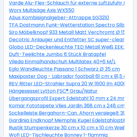
Varde Alu-Flex-Schlauch für externe Luftzufuhr Lä
Worx Multisäge Axis WX550
Abus Kombisignalgeber-Attrappe SG3210
TFA Dostmann Funk-Wetterstation Spectro Silber
Siro Möbelknopf 933 Metall Matt Verchromt Ø 15 mm
Decotric Anlauger und Entfetter SC super-clean 500
Globo LED-Deckenleuchte TED Metall Weiß EEK: A+
Duft-Teelichte Jumbo 6 Stück Bratapfel
Vileda Einmalhandschuh Multilatex 40+6 M/L
Eglo Wandleuchte Passano 1 Schwarz Ø 35 cm
Maxiposter Dog - Labrador football 61 cm x 91,5 cm
REV Ritter LED-Strahler Supra 20 W 1600 lm 4000 K IP
Hängesessel Lytton FSC® Grau/Natur
Übergangsprofil Expert Edelstahl 10 mm x 24 mm L
Komar Fototapete Vlies Jardin 368 cm x 248 cm
Sockelleiste Bergahorn-Can. Ahorn versiegelt 39 m
Gardinia Endknopf Memphis Kugel Edelstahloptik 2-e
Rustik Stumpenkerze 30 cm x 10 cm x 10 cm Weiß
Wofi LED-Tischleuchte Bonney 1-flammig