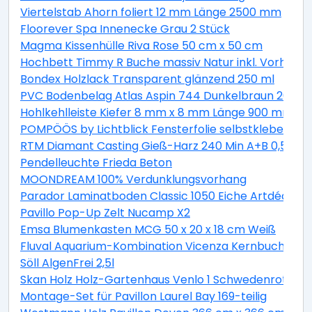
Viertelstab Ahorn foliert 12 mm Länge 2500 mm
Floorever Spa Innenecke Grau 2 Stück
Magma Kissenhülle Riva Rose 50 cm x 50 cm
Hochbett Timmy R Buche massiv Natur inkl. Vorhang 
Bondex Holzlack Transparent glänzend 250 ml
PVC Bodenbelag Atlas Aspin 744 Dunkelbraun 200 cm
Hohlkehlleiste Kiefer 8 mm x 8 mm Länge 900 mm
POMPÖÖS by Lichtblick Fensterfolie selbstklebend Si
RTM Diamant Casting Gieß-Harz 240 Min A+B 0,5 kg
Pendelleuchte Frieda Beton
MOONDREAM 100% Verdunklungsvorhang
Parador Laminatboden Classic 1050 Eiche Artdéco L
Pavillo Pop-Up Zelt Nucamp X2
Emsa Blumenkasten MCG 50 x 20 x 18 cm Weiß
Fluval Aquarium-Kombination Vicenza Kernbuche 260
Söll AlgenFrei 2,5l
Skan Holz Holz-Gartenhaus Venlo 1 Schwedenrot B x 
Montage-Set für Pavillon Laurel Bay 169-teilig