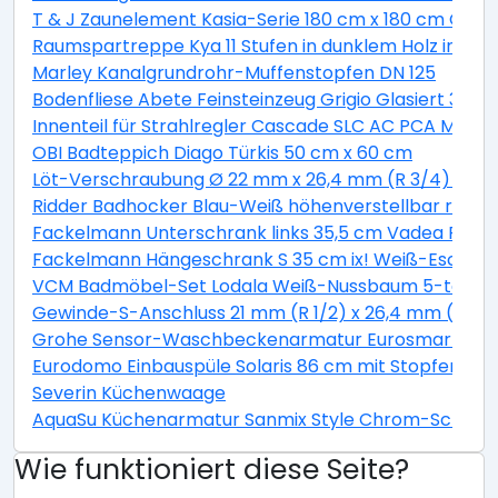
T & J Zaunelement Kasia-Serie 180 cm x 180 cm Graul
Raumspartreppe Kya 11 Stufen in dunklem Holz inkl. G
Marley Kanalgrundrohr-Muffenstopfen DN 125
Bodenfliese Abete Feinsteinzeug Grigio Glasiert 30 c
Innenteil für Strahlregler Cascade SLC AC PCA M22 / 
OBI Badteppich Diago Türkis 50 cm x 60 cm
Löt-Verschraubung Ø 22 mm x 26,4 mm (R 3/4) Rotg
Ridder Badhocker Blau-Weiß höhenverstellbar rotie
Fackelmann Unterschrank links 35,5 cm Vadea Pinie
Fackelmann Hängeschrank S 35 cm ix! Weiß-Esche
VCM Badmöbel-Set Lodala Weiß-Nussbaum 5-teilig
Gewinde-S-Anschluss 21 mm (R 1/2) x 26,4 mm (R 3/4
Grohe Sensor-Waschbeckenarmatur Eurosmart CE
Eurodomo Einbauspüle Solaris 86 cm mit Stopfenventi
Severin Küchenwaage
AquaSu Küchenarmatur Sanmix Style Chrom-Schwar
Wie funktioniert diese Seite?