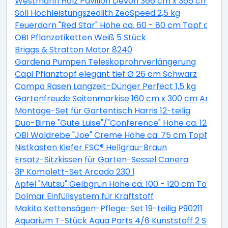
Westmann Holz Pavillon Devon 366 cm x 366 cm
Söll Hochleistungszeolith ZeoSpeed 2,5 kg
Feuerdorn "Red Star" Höhe ca. 60 - 80 cm Topf ca. 2 
OBI Pflanzetiketten Weiß 5 Stück
Briggs & Stratton Motor 8240
Gardena Pumpen Teleskoprohrverlängerung
Capi Pflanztopf elegant tief Ø 26 cm Schwarz
Compo Rasen Langzeit-Dünger Perfect 1,5 kg
Gartenfreude Seitenmarkise 160 cm x 300 cm Anthra
Montage-Set für Gartentisch Harris 12-teilig
Duo-Birne "Gute Luise"/"Conference" Höhe ca. 120 - 14
OBI Waldrebe "Joe" Creme Höhe ca. 75 cm Topf ca. 2,
Nistkasten Kiefer FSC® Hellgrau-Braun
Ersatz-Sitzkissen für Garten-Sessel Canera
3P Komplett-Set Arcado 230 l
Apfel "Mutsu" Gelbgrün Höhe ca. 100 - 120 cm Topf ca
Dolmar Einfüllsystem für Kraftstoff
Makita Kettensägen-Pflege-Set 19-teilig P90211
Aquarium T-Stück Aqua Parts 4/6 Kunststoff 2 Stück