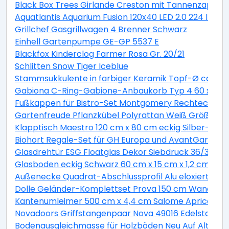
Black Box Trees Girlande Creston mit Tannenzapfen 
Aquatlantis Aquarium Fusion 120x40 LED 2.0 224 l Es
Grillchef Gasgrillwagen 4 Brenner Schwarz
Einhell Gartenpumpe GE-GP 5537 E
Blackfox Kinderclog Farmer Rosa Gr. 20/21
Schlitten Snow Tiger Iceblue
Stammsukkulente in farbiger Keramik Topf-Ø ca. 13 
Gabiona C-Ring-Gabione-Anbaukorb Typ 4 60 x 100 
Fußkappen für Bistro-Set Montgomery Rechteckig 2 
Gartenfreude Pflanzkübel Polyrattan Weiß Größe XL 
Klapptisch Maestro 120 cm x 80 cm eckig Silber-Mont
Biohort Regale-Set für GH Europa und AvantGarde ve
Glasdrehtür ESG Floatglas Dekor Siebdruck 36/31 DIN 
Glasboden eckig Schwarz 60 cm x 15 cm x 1,2 cm
Außenecke Quadrat-Abschlussprofil Alu eloxiert Sil
Dolle Geländer-Komplettset Prova 150 cm Wandmo
Kantenumleimer 500 cm x 4,4 cm Salome Apricot (S
Novadoors Griffstangenpaar Nova 49016 Edelstahlop
Bodenausgleichmasse für Holzböden Neu Auf Alt 20 k