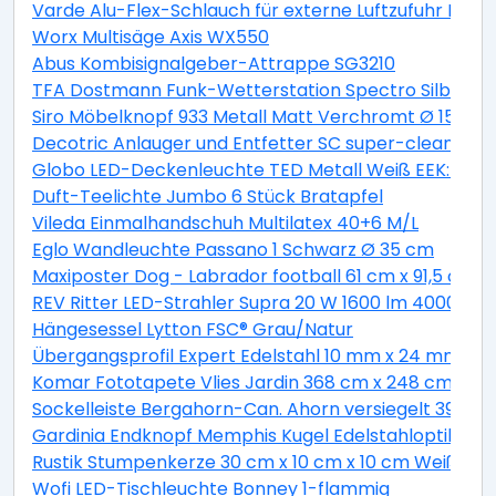
Varde Alu-Flex-Schlauch für externe Luftzufuhr Lä
Worx Multisäge Axis WX550
Abus Kombisignalgeber-Attrappe SG3210
TFA Dostmann Funk-Wetterstation Spectro Silber
Siro Möbelknopf 933 Metall Matt Verchromt Ø 15 mm
Decotric Anlauger und Entfetter SC super-clean 500
Globo LED-Deckenleuchte TED Metall Weiß EEK: A+
Duft-Teelichte Jumbo 6 Stück Bratapfel
Vileda Einmalhandschuh Multilatex 40+6 M/L
Eglo Wandleuchte Passano 1 Schwarz Ø 35 cm
Maxiposter Dog - Labrador football 61 cm x 91,5 cm
REV Ritter LED-Strahler Supra 20 W 1600 lm 4000 K IP
Hängesessel Lytton FSC® Grau/Natur
Übergangsprofil Expert Edelstahl 10 mm x 24 mm L
Komar Fototapete Vlies Jardin 368 cm x 248 cm
Sockelleiste Bergahorn-Can. Ahorn versiegelt 39 m
Gardinia Endknopf Memphis Kugel Edelstahloptik 2-e
Rustik Stumpenkerze 30 cm x 10 cm x 10 cm Weiß
Wofi LED-Tischleuchte Bonney 1-flammig