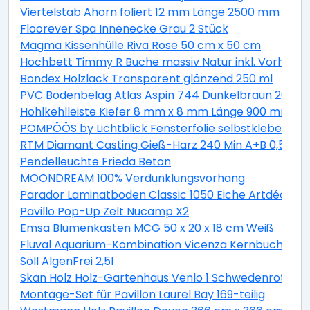
Viertelstab Ahorn foliert 12 mm Länge 2500 mm
Floorever Spa Innenecke Grau 2 Stück
Magma Kissenhülle Riva Rose 50 cm x 50 cm
Hochbett Timmy R Buche massiv Natur inkl. Vorhang 
Bondex Holzlack Transparent glänzend 250 ml
PVC Bodenbelag Atlas Aspin 744 Dunkelbraun 200 cm
Hohlkehlleiste Kiefer 8 mm x 8 mm Länge 900 mm
POMPÖÖS by Lichtblick Fensterfolie selbstklebend Si
RTM Diamant Casting Gieß-Harz 240 Min A+B 0,5 kg
Pendelleuchte Frieda Beton
MOONDREAM 100% Verdunklungsvorhang
Parador Laminatboden Classic 1050 Eiche Artdéco L
Pavillo Pop-Up Zelt Nucamp X2
Emsa Blumenkasten MCG 50 x 20 x 18 cm Weiß
Fluval Aquarium-Kombination Vicenza Kernbuche 260
Söll AlgenFrei 2,5l
Skan Holz Holz-Gartenhaus Venlo 1 Schwedenrot B x 
Montage-Set für Pavillon Laurel Bay 169-teilig