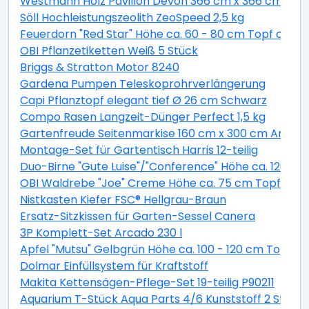
Westmann Holz Pavillon Devon 366 cm x 366 cm
Söll Hochleistungszeolith ZeoSpeed 2,5 kg
Feuerdorn "Red Star" Höhe ca. 60 - 80 cm Topf ca. 2 
OBI Pflanzetiketten Weiß 5 Stück
Briggs & Stratton Motor 8240
Gardena Pumpen Teleskoprohrverlängerung
Capi Pflanztopf elegant tief Ø 26 cm Schwarz
Compo Rasen Langzeit-Dünger Perfect 1,5 kg
Gartenfreude Seitenmarkise 160 cm x 300 cm Anthra
Montage-Set für Gartentisch Harris 12-teilig
Duo-Birne "Gute Luise"/"Conference" Höhe ca. 120 - 14
OBI Waldrebe "Joe" Creme Höhe ca. 75 cm Topf ca. 2,
Nistkasten Kiefer FSC® Hellgrau-Braun
Ersatz-Sitzkissen für Garten-Sessel Canera
3P Komplett-Set Arcado 230 l
Apfel "Mutsu" Gelbgrün Höhe ca. 100 - 120 cm Topf ca
Dolmar Einfüllsystem für Kraftstoff
Makita Kettensägen-Pflege-Set 19-teilig P90211
Aquarium T-Stück Aqua Parts 4/6 Kunststoff 2 Stück