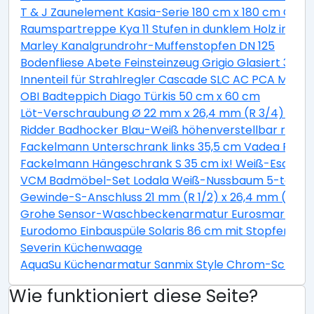
T & J Zaunelement Kasia-Serie 180 cm x 180 cm Graul
Raumspartreppe Kya 11 Stufen in dunklem Holz inkl. G
Marley Kanalgrundrohr-Muffenstopfen DN 125
Bodenfliese Abete Feinsteinzeug Grigio Glasiert 30 c
Innenteil für Strahlregler Cascade SLC AC PCA M22 / 
OBI Badteppich Diago Türkis 50 cm x 60 cm
Löt-Verschraubung Ø 22 mm x 26,4 mm (R 3/4) Rotg
Ridder Badhocker Blau-Weiß höhenverstellbar rotie
Fackelmann Unterschrank links 35,5 cm Vadea Pinie
Fackelmann Hängeschrank S 35 cm ix! Weiß-Esche
VCM Badmöbel-Set Lodala Weiß-Nussbaum 5-teilig
Gewinde-S-Anschluss 21 mm (R 1/2) x 26,4 mm (R 3/4
Grohe Sensor-Waschbeckenarmatur Eurosmart CE
Eurodomo Einbauspüle Solaris 86 cm mit Stopfenventi
Severin Küchenwaage
AquaSu Küchenarmatur Sanmix Style Chrom-Schwar
Wie funktioniert diese Seite?