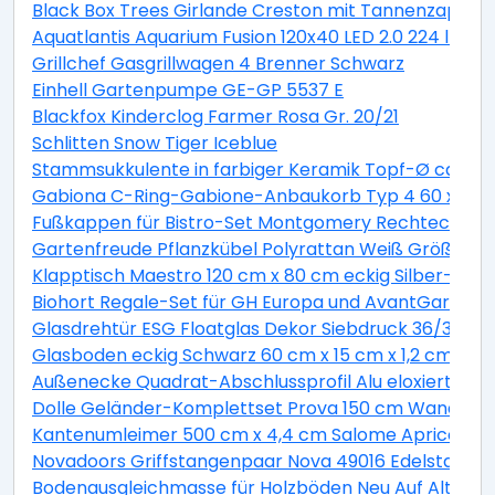
Black Box Trees Girlande Creston mit Tannenzapfen 
Aquatlantis Aquarium Fusion 120x40 LED 2.0 224 l Es
Grillchef Gasgrillwagen 4 Brenner Schwarz
Einhell Gartenpumpe GE-GP 5537 E
Blackfox Kinderclog Farmer Rosa Gr. 20/21
Schlitten Snow Tiger Iceblue
Stammsukkulente in farbiger Keramik Topf-Ø ca. 13 
Gabiona C-Ring-Gabione-Anbaukorb Typ 4 60 x 100 
Fußkappen für Bistro-Set Montgomery Rechteckig 2 
Gartenfreude Pflanzkübel Polyrattan Weiß Größe XL 
Klapptisch Maestro 120 cm x 80 cm eckig Silber-Mont
Biohort Regale-Set für GH Europa und AvantGarde ve
Glasdrehtür ESG Floatglas Dekor Siebdruck 36/31 DIN 
Glasboden eckig Schwarz 60 cm x 15 cm x 1,2 cm
Außenecke Quadrat-Abschlussprofil Alu eloxiert Sil
Dolle Geländer-Komplettset Prova 150 cm Wandmo
Kantenumleimer 500 cm x 4,4 cm Salome Apricot (S
Novadoors Griffstangenpaar Nova 49016 Edelstahlop
Bodenausgleichmasse für Holzböden Neu Auf Alt 20 k