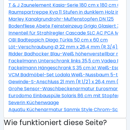
T & J Zaunelement Kasia-Serie 180 cm x 180 cm Graul
Raumspartreppe Kya 11 Stufen in dunklem Holz inkl. G
Marley Kanalgrundrohr-Muffenstopfen DN 125
Bodenfliese Abete Feinsteinzeug Grigio Glasiert 30 c
Innenteil für Strahlregler Cascade SLC AC PCA M22 / 
OBI Badteppich Diago Türkis 50 cm x 60 cm
Löt-Verschraubung Ø 22 mm x 26,4 mm (R 3/4) Rotg
Ridder Badhocker Blau-Weiß höhenverstellbar rotie
Fackelmann Unterschrank links 35,5 cm Vadea Pinie
Fackelmann Hängeschrank S 35 cm ix! Weiß-Esche
VCM Badmöbel-Set Lodala Weiß-Nussbaum 5-teilig
Gewinde-S-Anschluss 21 mm (R 1/2) x 26,4 mm (R 3/4
Grohe Sensor-Waschbeckenarmatur Eurosmart CE
Eurodomo Einbauspüle Solaris 86 cm mit Stopfenventi
Severin Küchenwaage
AquaSu Küchenarmatur Sanmix Style Chrom-Schwar
Wie funktioniert diese Seite?