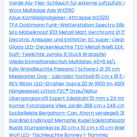
Varde Alu-Flex-Schlauch für externe Luftzufuhr Lä
Worx Multisäge Axis WX550
Abus Kombisignalgeber-Attrappe SG3210
TFA Dostmann Funk-Wetterstation Spectro Silber
Siro Möbelknopf 933 Metall Matt Verchromt Ø 15 mm
Decotric Anlauger und Entfetter SC super-clean 500
Globo LED-Deckenleuchte TED Metall Weiß EEK: A+
Duft-Teelichte Jumbo 6 Stück Bratapfel
Vileda Einmalhandschuh Multilatex 40+6 M/L
Eglo Wandleuchte Passano 1 Schwarz Ø 35 cm
Maxiposter Dog - Labrador football 61 cm x 91,5 cm
REV Ritter LED-Strahler Supra 20 W 1600 lm 4000 K IP
Hängesessel Lytton FSC® Grau/Natur
Übergangsprofil Expert Edelstahl 10 mm x 24 mm L
Komar Fototapete Vlies Jardin 368 cm x 248 cm
Sockelleiste Bergahorn-Can. Ahorn versiegelt 39 m
Gardinia Endknopf Memphis Kugel Edelstahloptik 2-e
Rustik Stumpenkerze 30 cm x 10 cm x 10 cm Weiß
Wofi LED-Tischleuchte Bonney 1-flammig