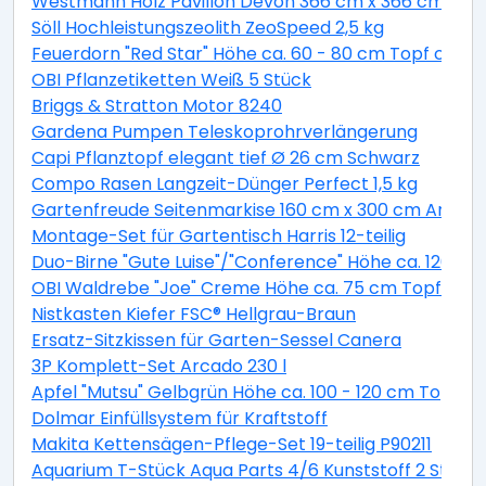
Westmann Holz Pavillon Devon 366 cm x 366 cm
Söll Hochleistungszeolith ZeoSpeed 2,5 kg
Feuerdorn "Red Star" Höhe ca. 60 - 80 cm Topf ca. 2 
OBI Pflanzetiketten Weiß 5 Stück
Briggs & Stratton Motor 8240
Gardena Pumpen Teleskoprohrverlängerung
Capi Pflanztopf elegant tief Ø 26 cm Schwarz
Compo Rasen Langzeit-Dünger Perfect 1,5 kg
Gartenfreude Seitenmarkise 160 cm x 300 cm Anthra
Montage-Set für Gartentisch Harris 12-teilig
Duo-Birne "Gute Luise"/"Conference" Höhe ca. 120 - 14
OBI Waldrebe "Joe" Creme Höhe ca. 75 cm Topf ca. 2,
Nistkasten Kiefer FSC® Hellgrau-Braun
Ersatz-Sitzkissen für Garten-Sessel Canera
3P Komplett-Set Arcado 230 l
Apfel "Mutsu" Gelbgrün Höhe ca. 100 - 120 cm Topf ca
Dolmar Einfüllsystem für Kraftstoff
Makita Kettensägen-Pflege-Set 19-teilig P90211
Aquarium T-Stück Aqua Parts 4/6 Kunststoff 2 Stück