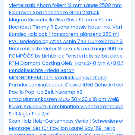
Viertelstab Ahorn foliert 12 mm Länge 2500 mm
Floorever Spa Innenecke Grau 2 Stück
Magma Kissenhülle Riva Rose 50 cm x 50 cm
Hochbett Timmy R Buche massiv Natur inkl. Vorhang 
Bondex Holzlack Transparent glänzend 250 ml
PVC Bodenbelag Atlas Aspin 744 Dunkelbraun 200 cm
Hohlkehlleiste Kiefer 8 mm x 8 mm Länge 900 mm
POMPÖÖS by Lichtblick Fensterfolie selbstklebend Si
RTM Diamant Casting Gieß-Harz 240 Min A+B 0,5 kg
Pendelleuchte Frieda Beton
MOONDREAM 100% Verdunklungsvorhang
Parador Laminatboden Classic 1050 Eiche Artdéco L
Pavillo Pop-Up Zelt Nucamp X2
Emsa Blumenkasten MCG 50 x 20 x 18 cm Weiß
Fluval Aquarium-Kombination Vicenza Kernbuche 260
Söll AlgenFrei 2,5l
Skan Holz Holz-Gartenhaus Venlo 1 Schwedenrot B x 
Montage-Set für Pavillon Laurel Bay 169-teilig