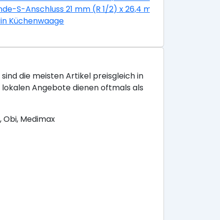
g
de-S-Anschluss 21 mm (R 1/2) x 26,4 mm (R 3/4) mit Ros
il Edelstahl Glatt
rin Küchenwaage
sind die meisten Artikel preisgleich in
e lokalen Angebote dienen oftmals als
, Obi, Medimax