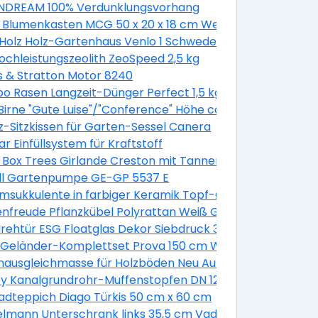
DREAM 100% Verdunklungsvorhang
 Blumenkasten MCG 50 x 20 x 18 cm Weiß
Holz Holz-Gartenhaus Venlo 1 Schwedenrot B x T 250 cm
Hochleistungszeolith ZeoSpeed 2,5 kg
s & Stratton Motor 8240
 Rasen Langzeit-Dünger Perfect 1,5 kg
irne "Gute Luise"/"Conference" Höhe ca. 120 - 140 cm Topf
z-Sitzkissen für Garten-Sessel Canera
a. 7,5 l Malus domestica
r Einfüllsystem für Kraftstoff
k
 Box Trees Girlande Creston mit Tannenzapfen und Beer
ell Gartenpumpe GE-GP 5537 E
sukkulente in farbiger Keramik Topf-Ø ca. 13 cm
2 Stück
nfreude Pflanzkübel Polyrattan Weiß Größe XL 3er-Set
verzinkt
rehtür ESG Floatglas Dekor Siebdruck 36/31 DIN Links 197
lber glänzend 10 mm
e Geländer-Komplettset Prova 150 cm Wandmontage We
ptik
ausgleichmasse für Holzböden Neu Auf Alt 20 kg
 Geländer in Grau
y Kanalgrundrohr-Muffenstopfen DN 125
/ M24 Kunststoff 2 Stück
adteppich Diago Türkis 50 cm x 60 cm
erend
lmann Unterschrank links 35,5 cm Vadea Pinie-Weiß