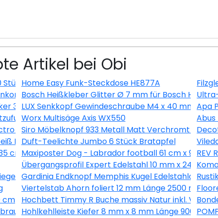
te Artikel bei Obi
0 Stück
Home Easy Funk-Steckdose HE877A
Filzg
kombination Nautic Senkrecht Anthrazit
Bosch Heißkleber Glitter Ø 7 mm für Bosch Heißkleb
Ultra
ker 3 m Schwarz
LUX Senkkopf Gewindeschraube M4 x 40 mm Verzinkt
Apa P
uftzufuhr Länge 200-250 cm, Ø80 mm
Worx Multisäge Axis WX550
Abus
tro Silber
Siro Möbelknopf 933 Metall Matt Verchromt Ø 15 
Decot
iß EEK: A+
Duft-Teelichte Jumbo 6 Stück Bratapfel
Viled
 35 cm
Maxiposter Dog - Labrador football 61 cm x 91,5 cm
REV R
Übergangsprofil Expert Edelstahl 10 mm x 24 mm 
Komar
siegelt 39 mm x 19 mm x Länge 2500 mm
Gardinia Endknopf Memphis Kugel Edelstahloptik 2
Rusti
g
Viertelstab Ahorn foliert 12 mm Länge 2500 mm
Floor
0 cm
Hochbett Timmy R Buche massiv Natur inkl. Vorhan
Bonde
braun 200 cm breit
Hohlkehlleiste Kiefer 8 mm x 8 mm Länge 900 mm
POMPÖ