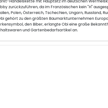
arkt-Handelskette mit Hauptsitz im deutschen Wermelskir
by zurückzuführen, da im Französischen kein "H" ausgesp
talien, Polen, Österreich, Tschechien, Ungarn, Russland, R
 Obi gehört zu den größten Baumarktunternehmen Europas
rkensymbol, den Biber, erlangte Obi eine große Bekannth
haltswaren und Gartenbedarfsartikel an.