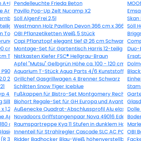
 A+B 0,5 kg
Pendelleuchte Frieda Beton
MOON
he Artdéco Landhausdiele V-Fuge
Pavillo Pop-Up Zelt Nucamp X2
Emsa
ernbuche 260 l
Söll AlgenFrei 2,5l
Skan 
eilig
Westmann Holz Pavillon Devon 366 cm x 366 cm
Söll 
m Topf ca. 2 l Pyracantha
OBI Pflanzetiketten Weiß 5 Stück
Brigg
erung
Capi Pflanztopf elegant tief Ø 26 cm Schwarz
Compo
00 cm Anthrazit
Montage-Set für Gartentisch Harris 12-teilig
Duo-B
m Topf ca. 2,25 l Clematis
Nistkasten Kiefer FSC® Hellgrau-Braun
Ersat
Apfel "Mutsu" Gelbgrün Höhe ca. 100 - 120 cm Topf c
Dolma
 P90211
Aquarium T-Stück Aqua Parts 4/6 Kunststoff 2 Stüc
Black
2.0 224 l Esche-Weiß
Grillchef Gasgrillwagen 4 Brenner Schwarz
Einh
21
Schlitten Snow Tiger Iceblue
Stamm
 4 60 x 100 x 40 cm Maschenw 5 x 10 cm
Fußkappen für Bistro-Set Montgomery Rechteckig 
Garte
 Silber-Montpellier
Biohort Regale-Set für GH Europa und AvantGarde 
Glasd
x 1,2 cm
Außenecke Quadrat-Abschlussprofil Alu eloxiert Si
Doll
e Apricot (SL723 C)
Novadoors Griffstangenpaar Nova 49016 Edelstahlo
Boden
180 cm Graulasiert
Raumspartreppe Kya 11 Stufen in dunklem Holz inkl.
Marle
Glasiert 30 cm x 60 cm
Innenteil für Strahlregler Cascade SLC AC PCA M22 
OBI B
(R 3/4) Rotguss
Ridder Badhocker Blau-Weiß höhenverstellbar roti
Facke