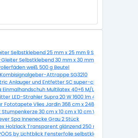
leiter Selbstklebend 25 mm x 25 mm 9 Stück Weiß
estift Gluey
-Gleiter Selbstklebend 30 mm x 30 mm 4 Stück
 Schlitz 8 Stück mit Muttern
olierfäden weiß 500 g Beutel
 Kombisignalgeber-Attrappe SG3210
mm
ric Anlauger und Entfetter SC super-clean 500 g
a Einmalhandschuh Multilatex 40+6 M/L
itter LED-Strahler Supra 20 W 1600 lm 4000 K IP65 Anthra
Länge 900 mm
 Fototapete Vlies Jardin 368 cm x 248 cm
-er Pack
k Stumpenkerze 30 cm x 10 cm x 10 cm Weiß
ever Spa Innenecke Grau 2 Stück
g Hellblau-Dunkelblau
x Holzlack Transparent glänzend 250 ml
ÖS by Lichtblick Fensterfolie selbstklebend Sichtschut