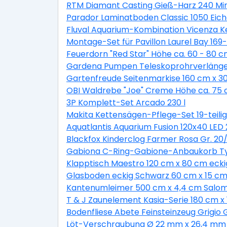
RTM Diamant Casting Gieß-Harz 240 Min
Parador Laminatboden Classic 1050 Eic
Fluval Aquarium-Kombination Vicenza K
Montage-Set für Pavillon Laurel Bay 169-t
Feuerdorn "Red Star" Höhe ca. 60 - 80 c
Gardena Pumpen Teleskoprohrverläng
Gartenfreude Seitenmarkise 160 cm x 3
OBI Waldrebe "Joe" Creme Höhe ca. 75 c
3P Komplett-Set Arcado 230 l
Makita Kettensägen-Pflege-Set 19-teilig
Aquatlantis Aquarium Fusion 120x40 LED 
Blackfox Kinderclog Farmer Rosa Gr. 20/
Gabiona C-Ring-Gabione-Anbaukorb Typ
Klapptisch Maestro 120 cm x 80 cm eckig
Glasboden eckig Schwarz 60 cm x 15 cm 
Kantenumleimer 500 cm x 4,4 cm Salom
T & J Zaunelement Kasia-Serie 180 cm x 
Bodenfliese Abete Feinsteinzeug Grigio 
Löt-Verschraubung Ø 22 mm x 26,4 mm 