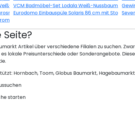
Weiß-Esche
VCM Badmöbel-Set Lodala Weiß-Nussbaum 5-teili
Gewin
urosmart CE Chrom
Eurodomo Einbauspüle Solaris 86 cm mit Stopfenvent
Seve
hrom-Schwarz
e Seite?
umarkt Artikel über verschiedene Filialen zu suchen. Zwar 
bt es lokale Preisunterschiede oder Sonderangebote. Dies
ie.
stützt: Hornbach, Toom, Globus Baumarkt, Hagebaumarkt
aussuchen
che starten