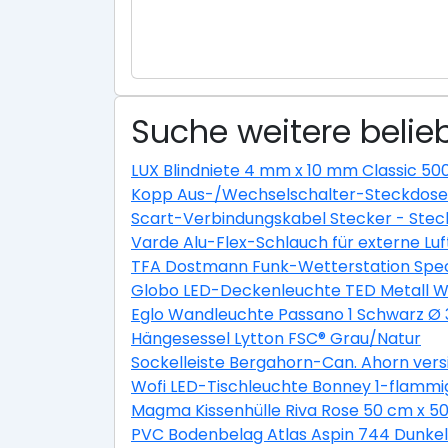
Suche weitere belieb
LUX Blindniete 4 mm x 10 mm Classic 50
Kopp Aus-/Wechselschalter-Steckdosen
Scart-Verbindungskabel Stecker - Stec
Varde Alu-Flex-Schlauch für externe L
TFA Dostmann Funk-Wetterstation Spec
Globo LED-Deckenleuchte TED Metall We
Eglo Wandleuchte Passano 1 Schwarz Ø
Hängesessel Lytton FSC® Grau/Natur
Sockelleiste Bergahorn-Can. Ahorn ver
Wofi LED-Tischleuchte Bonney 1-flammi
Magma Kissenhülle Riva Rose 50 cm x 5
PVC Bodenbelag Atlas Aspin 744 Dunkel