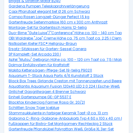
Briggs & Stratton Motor 8240
Gardena Pumpen Teleskoprohrverlängerung
Capi Pflanztopf elegant tief Ø 26 cm Schwarz
Compo Rasen Langzeit-Dünger Perfect 1,5 kg
Gartenfreude Seitenmarkise 160 cm x 300 cm Anthrazit
Montage-Set für Gartentisch Harris 12-teilig
Duo-Birne "Gute Luise"/"Conference" Höhe ca. 120 - 140 cm Topf ca. 7,
OBI Waldrebe "Joe" Creme Höhe ca. 75 cm Topf ca. 2,25 l Clematis
Nistkasten Kiefer FSC® Hellgrau-Braun
Ersatz-Sitzkissen für Garten-Sessel Canera
3P Komplett-Set Arcado 230 l
Apfel "Mutsu" Gelbgrün Höhe ca. 100 - 120 cm Topf ca. 7,5 l Malus d
Dolmar Einfüllsystem für Kraftstoff
Makita Kettensägen-Pflege-Set 19-teilig P90211
Aquarium T-Stück Aqua Parts 4/6 Kunststoff 2 Stück
Black Box Trees Girlande Creston mit Tannenzapfen und Beeren Grün
Aquatlantis Aquarium Fusion 120x40 LED 2.0 224 l Esche-Weiß
Grillchef Gasgrillwagen 4 Brenner Schwarz
Einhell Gartenpumpe GE-GP 5537 E
Blackfox Kinderclog Farmer Rosa Gr. 20/21
Schlitten Snow Tiger Iceblue
Stammsukkulente in farbiger Keramik Topf-Ø ca. 13 cm
Gabiona C-Ring-Gabione-Anbaukorb Typ 4 60 x 100 x 40 cm Masch
Fußkappen für Bistro-Set Montgomery Rechteckig 2 Stück
Gartenfreude Pflanzkübel Polyrattan Weiß Größe XL 3er-Set