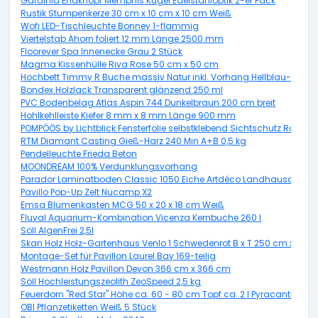
Gardinia Endknopf Memphis Kugel Edelstahloptik 2-er Pack
Rustik Stumpenkerze 30 cm x 10 cm x 10 cm Weiß
Wofi LED-Tischleuchte Bonney 1-flammig
Viertelstab Ahorn foliert 12 mm Länge 2500 mm
Floorever Spa Innenecke Grau 2 Stück
Magma Kissenhülle Riva Rose 50 cm x 50 cm
Hochbett Timmy R Buche massiv Natur inkl. Vorhang Hellblau-Dunke
Bondex Holzlack Transparent glänzend 250 ml
PVC Bodenbelag Atlas Aspin 744 Dunkelbraun 200 cm breit
Hohlkehlleiste Kiefer 8 mm x 8 mm Länge 900 mm
POMPÖÖS by Lichtblick Fensterfolie selbstklebend Sichtschutz Rot 50
RTM Diamant Casting Gieß-Harz 240 Min A+B 0,5 kg
Pendelleuchte Frieda Beton
MOONDREAM 100% Verdunklungsvorhang
Parador Laminatboden Classic 1050 Eiche Artdéco Landhausdiele 
Pavillo Pop-Up Zelt Nucamp X2
Emsa Blumenkasten MCG 50 x 20 x 18 cm Weiß
Fluval Aquarium-Kombination Vicenza Kernbuche 260 l
Söll AlgenFrei 2,5l
Skan Holz Holz-Gartenhaus Venlo 1 Schwedenrot B x T 250 cm x 250
Montage-Set für Pavillon Laurel Bay 169-teilig
Westmann Holz Pavillon Devon 366 cm x 366 cm
Söll Hochleistungszeolith ZeoSpeed 2,5 kg
Feuerdorn "Red Star" Höhe ca. 60 - 80 cm Topf ca. 2 l Pyracantha
OBI Pflanzetiketten Weiß 5 Stück