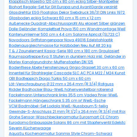
Klapptisch Maestro 120 cm x 80 cm eckig Silber-Montpellier
Biohort Regale-Set für GH Europa und AvantGarde verzinkt
Glasdrehtür ESG Floatglas Dekor Siebdruck 36/31 DIN Links 1972 x 70
Glasboden eckig Schwarz 60 cm x 15 cm x 1,2 cm
Außenecke Quadrat-Abschlussprofil Alu eloxiert Silber glänzend 10
Dolle Geländer-Komplettset Prova 150 cm Wandmontage Weiß
Kantenumleimer 500 cm x 4,4 cm Salome Apricot (SL723 C)
Novadoors Griffstangenpaar Nova 49016 Edelstahloptik
Bodenausgleichmasse für Holzböden Neu Auf Alt 20 kg
T & J Zaunelement Kasia-Serie 180 cm x 180 cm Graulasiert
Raumspartreppe Kya 11 Stufen in dunklem Holz inkl. Geländer in Grau
Marley Kanalgrundrohr-Muffenstopfen DN 125
Bodenfliese Abete Feinsteinzeug Grigio Glasiert 30 cm x 60 cm
Innenteil für Strahlregler Cascade SLC AC PCA M22 / M24 Kunststoff 2
OBI Badteppich Diago Türkis 50 cm x 60 cm
Löt-Verschraubung Ø 22 mm x 26,4 mm (R 3/4) Rotguss
Ridder Badhocker Blau-Weiß höhenverstellbar rotierend
Fackelmann Unterschrank links 35,5 cm Vadea Pinie-Weiß
Fackelmann Hängeschrank S 35 cm ix! Weiß-Esche
VCM Badmöbel-Set Lodala Weiß-Nussbaum 5-teilig
Gewinde-S-Anschluss 21 mm (R 1/2) x 26,4 mm (R 3/4) mit Rosette
Grohe Sensor-Waschbeckenarmatur Eurosmart CE Chrom
Eurodomo Einbauspüle Solaris 86 cm mit Stopfenventil Edelstahl Gla
Severin Küchenwaage
AquaSu Küchenarmatur Sanmix Style Chrom-Schwarz