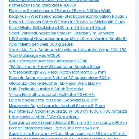
Home Easy Funk-Steckdose HE877A
Filzgleiter Selbstklebend 25 mm x 25 mm 9 Stück Weiß
Kopp Aus-/Wechselschalter-Steckdosenkombination Nautic Senkrech
Bosch Heißkleber Glitter Ø 7 mm für Bosch Heißklebestift Gluey
Ultra-Gleiter Selbstklebend 30 mm x 30 mm 4 Stück
Scart-Verbindungskabel Stecker - Stecker 3 m Schwarz
LUX Senkkopf Gewindeschraube M4 x 40 mm Verzinkt Schlitz 8 Stück 
Apa Polierfäden weiß 500 g Beutel
Varde Alu-Flex-Schlauch für externe Luftzufuhr Länge 200-250 cm,
Worx Multisäge Axis WX550
Abus Kombisignalgeber-Attrappe SG3210
TFA Dostmann Funk-Wetterstation Spectro Silber
Siro Möbelknopf 933 Metall Matt Verchromt Ø 15 mm
Decotric Anlauger und Entfetter SC super-clean 500 g
Globo LED-Deckenleuchte TED Metall Weiß EEK: A+
Duft-Teelichte Jumbo 6 Stück Bratapfel
Vileda Einmalhandschuh Multilatex 40+6 M/L
Eglo Wandleuchte Passano 1 Schwarz Ø 35 cm
Maxiposter Dog - Labrador football 61 cm x 91,5 cm
REV Ritter LED-Strahler Supra 20 W 1600 lm 4000 K IP65 Anthrazit
Hängesessel Lytton FSC® Grau/Natur
Übergangsprofil Expert Edelstahl 10 mm x 24 mm Länge 900 mm
Komar Fototapete Vlies Jardin 368 cm x 248 cm
Sockelleiste Bergahorn-Can. Ahorn versiegelt 39 mm x 19 mm x Lä