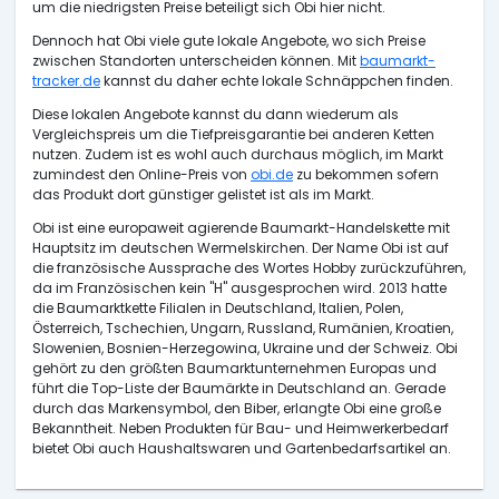
um die niedrigsten Preise beteiligt sich Obi hier nicht.
Dennoch hat Obi viele gute lokale Angebote, wo sich Preise
zwischen Standorten unterscheiden können. Mit
baumarkt-
tracker.de
kannst du daher echte lokale Schnäppchen finden.
Diese lokalen Angebote kannst du dann wiederum als
Vergleichspreis um die Tiefpreisgarantie bei anderen Ketten
nutzen. Zudem ist es wohl auch durchaus möglich, im Markt
zumindest den Online-Preis von
obi.de
zu bekommen sofern
das Produkt dort günstiger gelistet ist als im Markt.
Obi ist eine europaweit agierende Baumarkt-Handelskette mit
Hauptsitz im deutschen Wermelskirchen. Der Name Obi ist auf
die französische Aussprache des Wortes Hobby zurückzuführen,
da im Französischen kein "H" ausgesprochen wird. 2013 hatte
die Baumarktkette Filialen in Deutschland, Italien, Polen,
Österreich, Tschechien, Ungarn, Russland, Rumänien, Kroatien,
Slowenien, Bosnien-Herzegowina, Ukraine und der Schweiz. Obi
gehört zu den größten Baumarktunternehmen Europas und
führt die Top-Liste der Baumärkte in Deutschland an. Gerade
durch das Markensymbol, den Biber, erlangte Obi eine große
Bekanntheit. Neben Produkten für Bau- und Heimwerkerbedarf
bietet Obi auch Haushaltswaren und Gartenbedarfsartikel an.