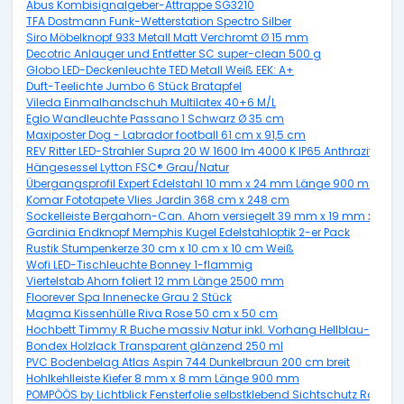
Abus Kombisignalgeber-Attrappe SG3210
TFA Dostmann Funk-Wetterstation Spectro Silber
Siro Möbelknopf 933 Metall Matt Verchromt Ø 15 mm
Decotric Anlauger und Entfetter SC super-clean 500 g
Globo LED-Deckenleuchte TED Metall Weiß EEK: A+
Duft-Teelichte Jumbo 6 Stück Bratapfel
Vileda Einmalhandschuh Multilatex 40+6 M/L
Eglo Wandleuchte Passano 1 Schwarz Ø 35 cm
Maxiposter Dog - Labrador football 61 cm x 91,5 cm
REV Ritter LED-Strahler Supra 20 W 1600 lm 4000 K IP65 Anthrazit
Hängesessel Lytton FSC® Grau/Natur
Übergangsprofil Expert Edelstahl 10 mm x 24 mm Länge 900 mm
Komar Fototapete Vlies Jardin 368 cm x 248 cm
Sockelleiste Bergahorn-Can. Ahorn versiegelt 39 mm x 19 mm x Lä
Gardinia Endknopf Memphis Kugel Edelstahloptik 2-er Pack
Rustik Stumpenkerze 30 cm x 10 cm x 10 cm Weiß
Wofi LED-Tischleuchte Bonney 1-flammig
Viertelstab Ahorn foliert 12 mm Länge 2500 mm
Floorever Spa Innenecke Grau 2 Stück
Magma Kissenhülle Riva Rose 50 cm x 50 cm
Hochbett Timmy R Buche massiv Natur inkl. Vorhang Hellblau-Dunke
Bondex Holzlack Transparent glänzend 250 ml
PVC Bodenbelag Atlas Aspin 744 Dunkelbraun 200 cm breit
Hohlkehlleiste Kiefer 8 mm x 8 mm Länge 900 mm
POMPÖÖS by Lichtblick Fensterfolie selbstklebend Sichtschutz Rot 50