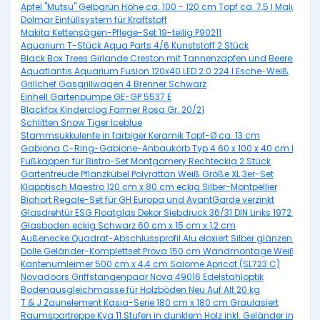
Apfel "Mutsu" Gelbgrün Höhe ca. 100 - 120 cm Topf ca. 7,5 l Malus d
Dolmar Einfüllsystem für Kraftstoff
Makita Kettensägen-Pflege-Set 19-teilig P90211
Aquarium T-Stück Aqua Parts 4/6 Kunststoff 2 Stück
Black Box Trees Girlande Creston mit Tannenzapfen und Beeren Grün
Aquatlantis Aquarium Fusion 120x40 LED 2.0 224 l Esche-Weiß
Grillchef Gasgrillwagen 4 Brenner Schwarz
Einhell Gartenpumpe GE-GP 5537 E
Blackfox Kinderclog Farmer Rosa Gr. 20/21
Schlitten Snow Tiger Iceblue
Stammsukkulente in farbiger Keramik Topf-Ø ca. 13 cm
Gabiona C-Ring-Gabione-Anbaukorb Typ 4 60 x 100 x 40 cm Masch
Fußkappen für Bistro-Set Montgomery Rechteckig 2 Stück
Gartenfreude Pflanzkübel Polyrattan Weiß Größe XL 3er-Set
Klapptisch Maestro 120 cm x 80 cm eckig Silber-Montpellier
Biohort Regale-Set für GH Europa und AvantGarde verzinkt
Glasdrehtür ESG Floatglas Dekor Siebdruck 36/31 DIN Links 1972 x 70
Glasboden eckig Schwarz 60 cm x 15 cm x 1,2 cm
Außenecke Quadrat-Abschlussprofil Alu eloxiert Silber glänzend 10
Dolle Geländer-Komplettset Prova 150 cm Wandmontage Weiß
Kantenumleimer 500 cm x 4,4 cm Salome Apricot (SL723 C)
Novadoors Griffstangenpaar Nova 49016 Edelstahloptik
Bodenausgleichmasse für Holzböden Neu Auf Alt 20 kg
T & J Zaunelement Kasia-Serie 180 cm x 180 cm Graulasiert
Raumspartreppe Kya 11 Stufen in dunklem Holz inkl. Geländer in Grau