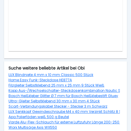
Suche weitere beliebte Artikel bei Obi
LUX Blindniete 4 mm x 10 mm Classic 500 Stück
Home Easy Funk-Steckdose HE877A
Filzgleiter Selbstklebend 25 mm x 25 mm 9 Stück Weiß
Kopp Aus-/Wechselschalter-Steckdosenkombination Nautic Senkrech
Bosch Heißkleber Glitter Ø 7 mm für Bosch Heißklebestift Gluey
Ultra-Gleiter Selbstklebend 30 mm x 30 mm 4 Stück
Scart-Verbindungskabel Stecker - Stecker 3 m Schwarz
LUX Senkkopf Gewindeschraube M4 x 40 mm Verzinkt Schlitz 8 Stück 
Apa Polierfäden weiß 500 g Beutel
Varde Alu-Flex-Schlauch für externe Luftzufuhr Länge 200-250 cm,
Worx Multisäge Axis WX550