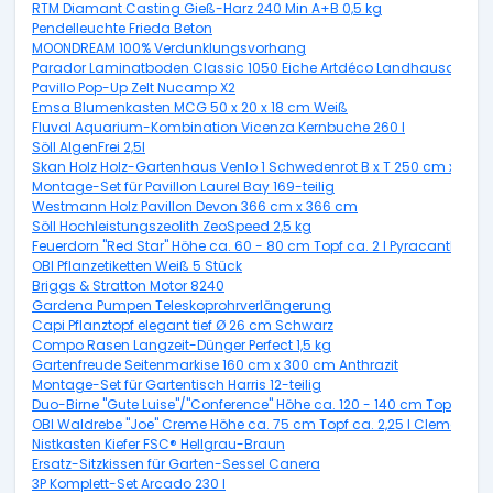
RTM Diamant Casting Gieß-Harz 240 Min A+B 0,5 kg
Pendelleuchte Frieda Beton
MOONDREAM 100% Verdunklungsvorhang
Parador Laminatboden Classic 1050 Eiche Artdéco Landhausdiele 
Pavillo Pop-Up Zelt Nucamp X2
Emsa Blumenkasten MCG 50 x 20 x 18 cm Weiß
Fluval Aquarium-Kombination Vicenza Kernbuche 260 l
Söll AlgenFrei 2,5l
Skan Holz Holz-Gartenhaus Venlo 1 Schwedenrot B x T 250 cm x 250
Montage-Set für Pavillon Laurel Bay 169-teilig
Westmann Holz Pavillon Devon 366 cm x 366 cm
Söll Hochleistungszeolith ZeoSpeed 2,5 kg
Feuerdorn "Red Star" Höhe ca. 60 - 80 cm Topf ca. 2 l Pyracantha
OBI Pflanzetiketten Weiß 5 Stück
Briggs & Stratton Motor 8240
Gardena Pumpen Teleskoprohrverlängerung
Capi Pflanztopf elegant tief Ø 26 cm Schwarz
Compo Rasen Langzeit-Dünger Perfect 1,5 kg
Gartenfreude Seitenmarkise 160 cm x 300 cm Anthrazit
Montage-Set für Gartentisch Harris 12-teilig
Duo-Birne "Gute Luise"/"Conference" Höhe ca. 120 - 140 cm Topf ca. 7,
OBI Waldrebe "Joe" Creme Höhe ca. 75 cm Topf ca. 2,25 l Clematis
Nistkasten Kiefer FSC® Hellgrau-Braun
Ersatz-Sitzkissen für Garten-Sessel Canera
3P Komplett-Set Arcado 230 l