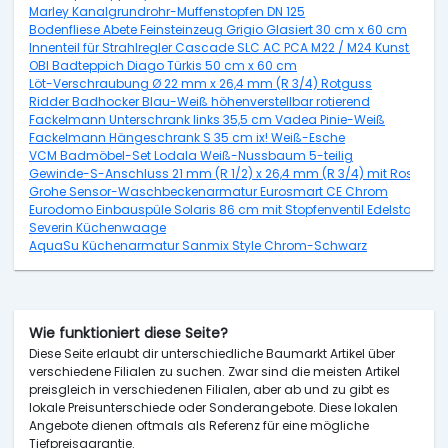
Marley Kanalgrundrohr-Muffenstopfen DN 125
Bodenfliese Abete Feinsteinzeug Grigio Glasiert 30 cm x 60 cm
Innenteil für Strahlregler Cascade SLC AC PCA M22 / M24 Kunststoff 2
OBI Badteppich Diago Türkis 50 cm x 60 cm
Löt-Verschraubung Ø 22 mm x 26,4 mm (R 3/4) Rotguss
Ridder Badhocker Blau-Weiß höhenverstellbar rotierend
Fackelmann Unterschrank links 35,5 cm Vadea Pinie-Weiß
Fackelmann Hängeschrank S 35 cm ix! Weiß-Esche
VCM Badmöbel-Set Lodala Weiß-Nussbaum 5-teilig
Gewinde-S-Anschluss 21 mm (R 1/2) x 26,4 mm (R 3/4) mit Rosette
Grohe Sensor-Waschbeckenarmatur Eurosmart CE Chrom
Eurodomo Einbauspüle Solaris 86 cm mit Stopfenventil Edelstahl Gla
Severin Küchenwaage
AquaSu Küchenarmatur Sanmix Style Chrom-Schwarz
Wie funktioniert diese Seite?
Diese Seite erlaubt dir unterschiedliche Baumarkt Artikel über
verschiedene Filialen zu suchen. Zwar sind die meisten Artikel
preisgleich in verschiedenen Filialen, aber ab und zu gibt es
lokale Preisunterschiede oder Sonderangebote. Diese lokalen
Angebote dienen oftmals als Referenz für eine mögliche
Tiefpreisgarantie.