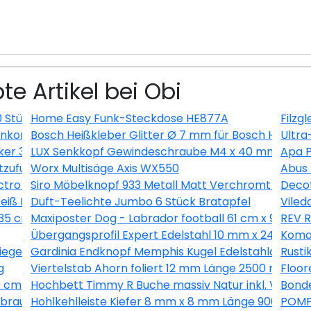
te Artikel bei Obi
0 Stück
Home Easy Funk-Steckdose HE877A
Filzg
kombination Nautic Senkrecht Anthrazit
Bosch Heißkleber Glitter Ø 7 mm für Bosch Heißkleb
Ultra
ker 3 m Schwarz
LUX Senkkopf Gewindeschraube M4 x 40 mm Verzinkt
Apa P
uftzufuhr Länge 200-250 cm, Ø80 mm
Worx Multisäge Axis WX550
Abus
tro Silber
Siro Möbelknopf 933 Metall Matt Verchromt Ø 15 
Decot
iß EEK: A+
Duft-Teelichte Jumbo 6 Stück Bratapfel
Viled
 35 cm
Maxiposter Dog - Labrador football 61 cm x 91,5 cm
REV R
Übergangsprofil Expert Edelstahl 10 mm x 24 mm 
Komar
siegelt 39 mm x 19 mm x Länge 2500 mm
Gardinia Endknopf Memphis Kugel Edelstahloptik 2
Rusti
g
Viertelstab Ahorn foliert 12 mm Länge 2500 mm
Floor
0 cm
Hochbett Timmy R Buche massiv Natur inkl. Vorhan
Bonde
braun 200 cm breit
Hohlkehlleiste Kiefer 8 mm x 8 mm Länge 900 mm
POMPÖ