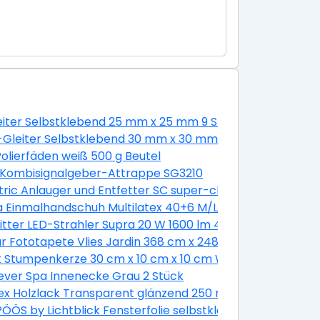
leiter Selbstklebend 25 mm x 25 mm 9 Stück Weiß
estift Gluey
-Gleiter Selbstklebend 30 mm x 30 mm 4 Stück
 Schlitz 8 Stück mit Muttern
olierfäden weiß 500 g Beutel
 Kombisignalgeber-Attrappe SG3210
mm
ric Anlauger und Entfetter SC super-clean 500 g
a Einmalhandschuh Multilatex 40+6 M/L
itter LED-Strahler Supra 20 W 1600 lm 4000 K IP65 Anthra
Länge 900 mm
 Fototapete Vlies Jardin 368 cm x 248 cm
-er Pack
k Stumpenkerze 30 cm x 10 cm x 10 cm Weiß
ever Spa Innenecke Grau 2 Stück
g Hellblau-Dunkelblau
x Holzlack Transparent glänzend 250 ml
ÖS by Lichtblick Fensterfolie selbstklebend Sichtschut