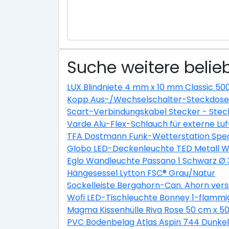
Suche weitere belieb
LUX Blindniete 4 mm x 10 mm Classic 50
Kopp Aus-/Wechselschalter-Steckdosen
Scart-Verbindungskabel Stecker - Stec
Varde Alu-Flex-Schlauch für externe L
TFA Dostmann Funk-Wetterstation Spec
Globo LED-Deckenleuchte TED Metall We
Eglo Wandleuchte Passano 1 Schwarz Ø
Hängesessel Lytton FSC® Grau/Natur
Sockelleiste Bergahorn-Can. Ahorn ver
Wofi LED-Tischleuchte Bonney 1-flammi
Magma Kissenhülle Riva Rose 50 cm x 5
PVC Bodenbelag Atlas Aspin 744 Dunkel