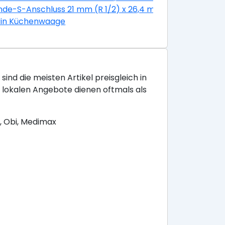
g
de-S-Anschluss 21 mm (R 1/2) x 26,4 mm (R 3/4) mit Ros
il Edelstahl Glatt
rin Küchenwaage
sind die meisten Artikel preisgleich in
e lokalen Angebote dienen oftmals als
, Obi, Medimax