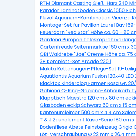
RTM Diamant Casting Gieß-Harz 240 Min
Parador Laminatboden Classic 1050 Eic
Fluval Aquarium-Kombination Vicenza K
Montage-Set für Pavillon Laurel Bay 169-t
Feuerdorn "Red Star" Höhe ca. 60 - 80 c
Gardena Pumpen Teleskoprohrverläng
Gartenfreude Seitenmarkise 160 cm x 3
OBI Waldrebe "Joe" Creme Höhe ca. 75 c
3P Komplett-Set Arcado 230 l
Makita Kettensägen-Pflege-Set 19-teilig
Aquatlantis Aquarium Fusion 120x40 LED 
Blackfox Kinderclog Farmer Rosa Gr. 20/
Gabiona C-Ring-Gabione-Anbaukorb Typ
Klapptisch Maestro 120 cm x 80 cm eckig
Glasboden eckig Schwarz 60 cm x 15 cm 
Kantenumleimer 500 cm x 4,4 cm Salom
T & J Zaunelement Kasia-Serie 180 cm x 
Bodenfliese Abete Feinsteinzeug Grigio 
Löt-Verschraubung Ø 22 mm x 26,4 mm 