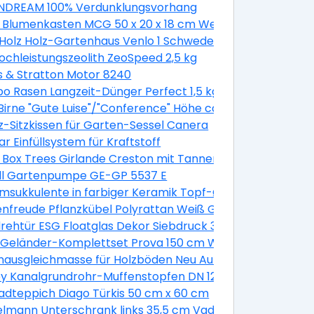
DREAM 100% Verdunklungsvorhang
 Blumenkasten MCG 50 x 20 x 18 cm Weiß
Holz Holz-Gartenhaus Venlo 1 Schwedenrot B x T 250 cm
Hochleistungszeolith ZeoSpeed 2,5 kg
s & Stratton Motor 8240
 Rasen Langzeit-Dünger Perfect 1,5 kg
irne "Gute Luise"/"Conference" Höhe ca. 120 - 140 cm Topf
z-Sitzkissen für Garten-Sessel Canera
a. 7,5 l Malus domestica
r Einfüllsystem für Kraftstoff
k
 Box Trees Girlande Creston mit Tannenzapfen und Beer
ell Gartenpumpe GE-GP 5537 E
sukkulente in farbiger Keramik Topf-Ø ca. 13 cm
2 Stück
nfreude Pflanzkübel Polyrattan Weiß Größe XL 3er-Set
verzinkt
rehtür ESG Floatglas Dekor Siebdruck 36/31 DIN Links 197
lber glänzend 10 mm
e Geländer-Komplettset Prova 150 cm Wandmontage We
ptik
ausgleichmasse für Holzböden Neu Auf Alt 20 kg
 Geländer in Grau
y Kanalgrundrohr-Muffenstopfen DN 125
/ M24 Kunststoff 2 Stück
adteppich Diago Türkis 50 cm x 60 cm
erend
lmann Unterschrank links 35,5 cm Vadea Pinie-Weiß