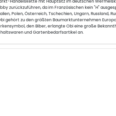
arkt-Handelskette mit Hauptsitz im deutschen Wermelskir
by zurückzuführen, da im Französischen kein "H" ausgesp
talien, Polen, Österreich, Tschechien, Ungarn, Russland, R
 Obi gehört zu den größten Baumarktunternehmen Europas
rkensymbol, den Biber, erlangte Obi eine große Bekannth
haltswaren und Gartenbedarfsartikel an.