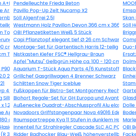
 A+B 0,5 kg
Pendelleuchte Frieda Beton
MOON
he Artdéco Landhausdiele V-Fuge
Pavillo Pop-Up Zelt Nucamp X2
Emsa
ernbuche 260 l
Söll AlgenFrei 2,5l
Skan 
eilig
Westmann Holz Pavillon Devon 366 cm x 366 cm
Söll 
m Topf ca. 2 l Pyracantha
OBI Pflanzetiketten Weiß 5 Stück
Brigg
erung
Capi Pflanztopf elegant tief Ø 26 cm Schwarz
Compo
00 cm Anthrazit
Montage-Set für Gartentisch Harris 12-teilig
Duo-B
m Topf ca. 2,25 l Clematis
Nistkasten Kiefer FSC® Hellgrau-Braun
Ersat
Apfel "Mutsu" Gelbgrün Höhe ca. 100 - 120 cm Topf c
Dolma
 P90211
Aquarium T-Stück Aqua Parts 4/6 Kunststoff 2 Stüc
Black
2.0 224 l Esche-Weiß
Grillchef Gasgrillwagen 4 Brenner Schwarz
Einh
21
Schlitten Snow Tiger Iceblue
Stamm
 4 60 x 100 x 40 cm Maschenw 5 x 10 cm
Fußkappen für Bistro-Set Montgomery Rechteckig 
Garte
 Silber-Montpellier
Biohort Regale-Set für GH Europa und AvantGarde 
Glasd
x 1,2 cm
Außenecke Quadrat-Abschlussprofil Alu eloxiert Si
Doll
e Apricot (SL723 C)
Novadoors Griffstangenpaar Nova 49016 Edelstahlo
Boden
180 cm Graulasiert
Raumspartreppe Kya 11 Stufen in dunklem Holz inkl.
Marle
Glasiert 30 cm x 60 cm
Innenteil für Strahlregler Cascade SLC AC PCA M22 
OBI B
(R 3/4) Rotguss
Ridder Badhocker Blau-Weiß höhenverstellbar roti
Facke