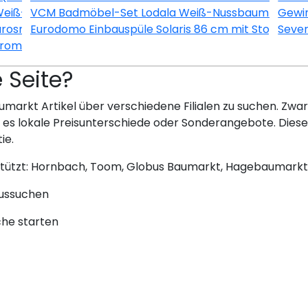
Weiß-Esche
VCM Badmöbel-Set Lodala Weiß-Nussbaum 5-teili
Gewin
urosmart CE Chrom
Eurodomo Einbauspüle Solaris 86 cm mit Stopfenvent
Seve
hrom-Schwarz
e Seite?
umarkt Artikel über verschiedene Filialen zu suchen. Zwar 
bt es lokale Preisunterschiede oder Sonderangebote. Dies
ie.
stützt: Hornbach, Toom, Globus Baumarkt, Hagebaumarkt
aussuchen
che starten