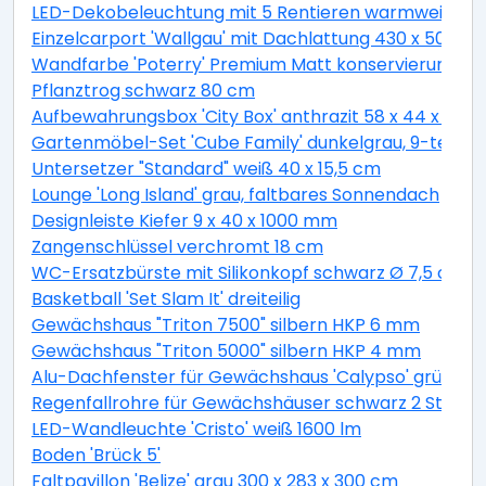
LED-Dekobeleuchtung mit 5 Rentieren warmweiß 4
Einzelcarport 'Wallgau' mit Dachlattung 430 x 500 
Wandfarbe 'Poterry' Premium Matt konservierungsmitt
Pflanztrog schwarz 80 cm
Aufbewahrungsbox 'City Box' anthrazit 58 x 44 x 55 
Gartenmöbel-Set 'Cube Family' dunkelgrau, 9-teilig
Untersetzer "Standard" weiß 40 x 15,5 cm
Lounge 'Long Island' grau, faltbares Sonnendach
Designleiste Kiefer 9 x 40 x 1000 mm
Zangenschlüssel verchromt 18 cm
WC-Ersatzbürste mit Silikonkopf schwarz Ø 7,5 cm
Basketball 'Set Slam It' dreiteilig
Gewächshaus "Triton 7500" silbern HKP 6 mm
Gewächshaus "Triton 5000" silbern HKP 4 mm
Alu-Dachfenster für Gewächshaus 'Calypso' grün 60,
Regenfallrohre für Gewächshäuser schwarz 2 Stück
LED-Wandleuchte 'Cristo' weiß 1600 lm
Boden 'Brück 5'
Faltpavillon 'Belize' grau 300 x 283 x 300 cm