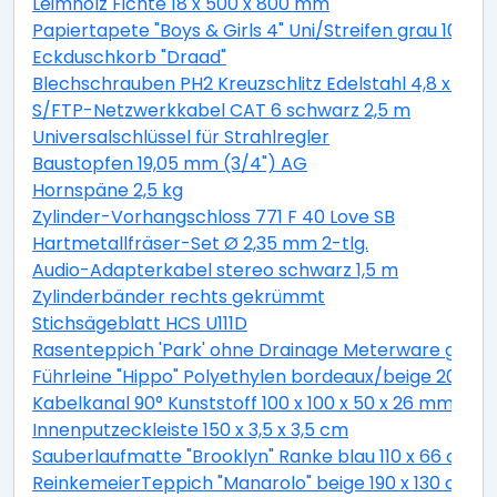
Leimholz Fichte 18 x 500 x 800 mm
Papiertapete "Boys & Girls 4" Uni/Streifen grau 10,05 
Eckduschkorb "Draad"
Blechschrauben PH2 Kreuzschlitz Edelstahl 4,8 x 19 
S/FTP-Netzwerkkabel CAT 6 schwarz 2,5 m
Universalschlüssel für Strahlregler
Baustopfen 19,05 mm (3/4") AG
Hornspäne 2,5 kg
Zylinder-Vorhangschloss 771 F 40 Love SB
Hartmetallfräser-Set Ø 2,35 mm 2-tlg.
Audio-Adapterkabel stereo schwarz 1,5 m
Zylinderbänder rechts gekrümmt
Stichsägeblatt HCS U111D
Rasenteppich 'Park' ohne Drainage Meterware grau, 
Führleine "Hippo" Polyethylen bordeaux/beige 200 c
Kabelkanal 90° Kunststoff 100 x 100 x 50 x 26 mm
Innenputzeckleiste 150 x 3,5 x 3,5 cm
Sauberlaufmatte "Brooklyn" Ranke blau 110 x 66 cm
ReinkemeierTeppich "Manarolo" beige 190 x 130 cm