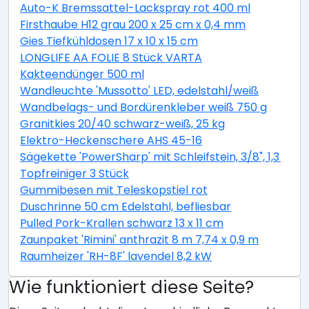
Auto-K Bremssattel-Lackspray rot 400 ml
Firsthaube H12 grau 200 x 25 cm x 0,4 mm
Gies Tiefkühldosen 17 x 10 x 15 cm
LONGLIFE AA FOLIE 8 Stück VARTA
Kakteendünger 500 ml
Wandleuchte 'Mussotto' LED, edelstahl/weiß
Wandbelags- und Bordürenkleber weiß 750 g
Granitkies 20/40 schwarz-weiß, 25 kg
Elektro-Heckenschere AHS 45-16
Sägekette 'PowerSharp' mit Schleifstein, 3/8", 1,3 mm,
Topfreiniger 3 Stück
Gummibesen mit Teleskopstiel rot
Duschrinne 50 cm Edelstahl, befliesbar
Pulled Pork-Krallen schwarz 13 x 11 cm
Zaunpaket 'Rimini' anthrazit 8 m 7,74 x 0,9 m
Raumheizer 'RH-8F' lavendel 8,2 kW
Wie funktioniert diese Seite?