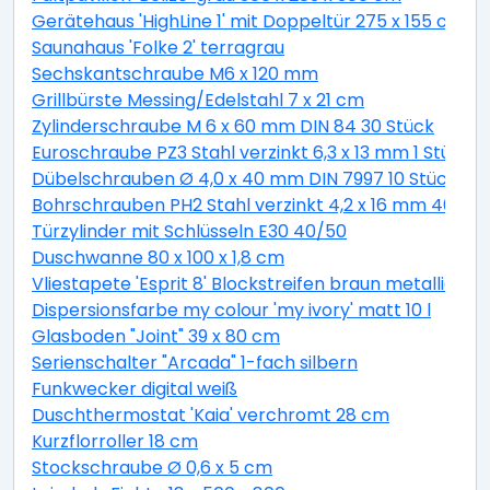
Gerätehaus 'HighLine 1' mit Doppeltür 275 x 155 cm Q
Saunahaus 'Folke 2' terragrau
Sechskantschraube M6 x 120 mm
Grillbürste Messing/Edelstahl 7 x 21 cm
Zylinderschraube M 6 x 60 mm DIN 84 30 Stück
Euroschraube PZ3 Stahl verzinkt 6,3 x 13 mm 1 Stück
Dübelschrauben Ø 4,0 x 40 mm DIN 7997 10 Stück
Bohrschrauben PH2 Stahl verzinkt 4,2 x 16 mm 40 Stü
Türzylinder mit Schlüsseln E30 40/50
Duschwanne 80 x 100 x 1,8 cm
Vliestapete 'Esprit 8' Blockstreifen braun metallic 10,
Dispersionsfarbe my colour 'my ivory' matt 10 l
Glasboden "Joint" 39 x 80 cm
Serienschalter "Arcada" 1-fach silbern
Funkwecker digital weiß
Duschthermostat 'Kaia' verchromt 28 cm
Kurzflorroller 18 cm
Stockschraube Ø 0,6 x 5 cm