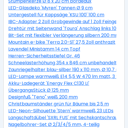
Stumpenkerze Ø 8 x 20 cm bordeaux
LED-Glasdeko 'Myren' Tannen Ø 9 cm
Untergestell für Kappsäge 'KSU 100' 100 cm
IBC-Adapter 2 Zoll Grobgewinde auf 1 Zoll Feingewind
Drehtür mit Seitenwand 'Toura' Anschlag links 100 x 
Bit-Set mit flexibler Verlängerung silbern 200 mm 11-t
Mountain e-bike 'Terra 2.0-S1' 27,5 Zoll anthrazit
Lavendel Ministamm 14 cm Topf
Herren-Sicherheitsstiefel Gr. 46
Schneelasterhöhung 354 x 846 cm unbehandelt 6 St
Zaunriegelhalter blau-silber 190 x 110 mm, Ø 10,7 mm 
LED-Lampe warmweiß E14 5,5 W 470 lm matt, 3 Stüc
Akku-Ladegerät 'Energy Flex C130 LI'
ÜbergangsStück Ø 125 mm
Designfuß "Teno" weiß 200 mm
Christbaumständer grün für Bäume bis 2,5 m
LED-Neon-Silhouette 'Stern' warmweiß 23 LEDs
Langschaftdübel 'SXRL FUS' mit Sechskantschraube, Ø
Nagelbohrer-Set Ø 2/3/4/5 mm, 4-teilig