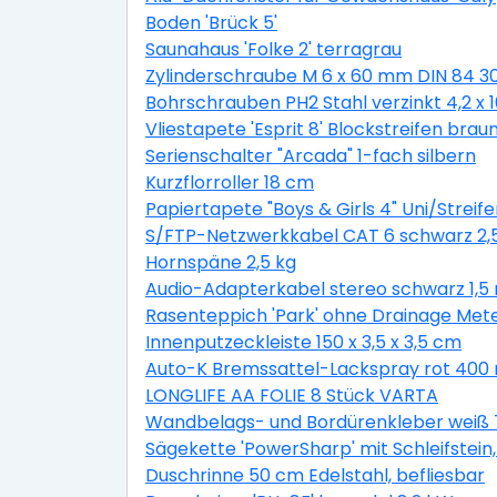
Boden 'Brück 5'
Saunahaus 'Folke 2' terragrau
Zylinderschraube M 6 x 60 mm DIN 84 3
Bohrschrauben PH2 Stahl verzinkt 4,2 x
Vliestapete 'Esprit 8' Blockstreifen braun
Serienschalter "Arcada" 1-fach silbern
Kurzflorroller 18 cm
Papiertapete "Boys & Girls 4" Uni/Streife
S/FTP-Netzwerkkabel CAT 6 schwarz 2,
Hornspäne 2,5 kg
Audio-Adapterkabel stereo schwarz 1,5
Rasenteppich 'Park' ohne Drainage Met
Innenputzeckleiste 150 x 3,5 x 3,5 cm
Auto-K Bremssattel-Lackspray rot 400 
LONGLIFE AA FOLIE 8 Stück VARTA
Wandbelags- und Bordürenkleber weiß 
Sägekette 'PowerSharp' mit Schleifstein, 
Duschrinne 50 cm Edelstahl, befliesbar