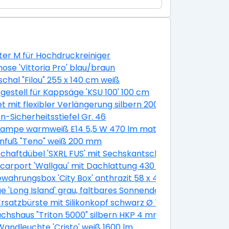
er M für Hochdruckreiniger
ose 'Vittoria Pro' blau/braun
chal "Filou" 255 x 140 cm weiß
gestell für Kappsäge 'KSU 100' 100 cm
 100 cm
et mit flexibler Verlängerung silbern 200 mm 11-teilig
n-Sicherheitsstiefel Gr. 46
m 30 Stück
ampe warmweiß E14 5,5 W 470 lm matt, 3 Stück
nfuß "Teno" weiß 200 mm
chaftdübel 'SXRL FUS' mit Sechskantschraube, Ø 10 x 60 
400 cm
lcarport 'Wallgau' mit Dachlattung 430 x 500 cm nussba
wahrungsbox 'City Box' anthrazit 58 x 44 x 55 cm
e 'Long Island' grau, faltbares Sonnendach
satzbürste mit Silikonkopf schwarz Ø 7,5 cm
hshaus "Triton 5000" silbern HKP 4 mm
k
andleuchte 'Cristo' weiß 1600 lm