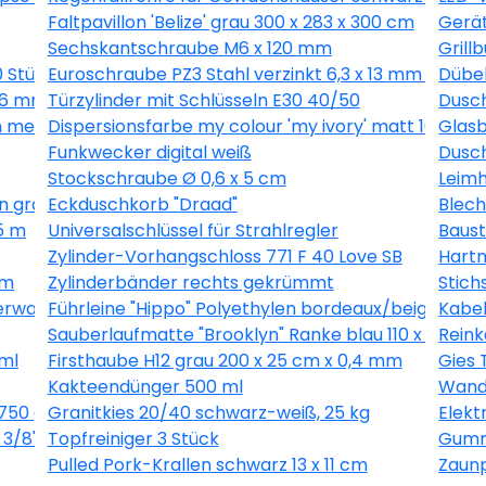
Faltpavillon 'Belize' grau 300 x 283 x 300 cm
Gerät
Sechskantschraube M6 x 120 mm
Grill
0 Stück
Euroschraube PZ3 Stahl verzinkt 6,3 x 13 mm 1 Stück
Dübel
 16 mm 40 Stück
Türzylinder mit Schlüsseln E30 40/50
Dusch
 metallic 10,05 x 0,53 m
Dispersionsfarbe my colour 'my ivory' matt 10 l
Glasb
Funkwecker digital weiß
Dusch
Stockschraube Ø 0,6 x 5 cm
Leimh
n grau 10,05 x 0,53 m
Eckduschkorb "Draad"
Blech
5 m
Universalschlüssel für Strahlregler
Baust
Zylinder-Vorhangschloss 771 F 40 Love SB
Hartm
 m
Zylinderbänder rechts gekrümmt
Stich
erware grau, Breite 400 cm
Führleine "Hippo" Polyethylen bordeaux/beige 200
Kabel
Sauberlaufmatte "Brooklyn" Ranke blau 110 x 66 cm
Reink
ml
Firsthaube H12 grau 200 x 25 cm x 0,4 mm
Gies 
Kakteendünger 500 ml
Wandl
750 g
Granitkies 20/40 schwarz-weiß, 25 kg
Elek
3/8", 1,3 mm, 56 Glieder
Topfreiniger 3 Stück
Gummi
Pulled Pork-Krallen schwarz 13 x 11 cm
Zaunp