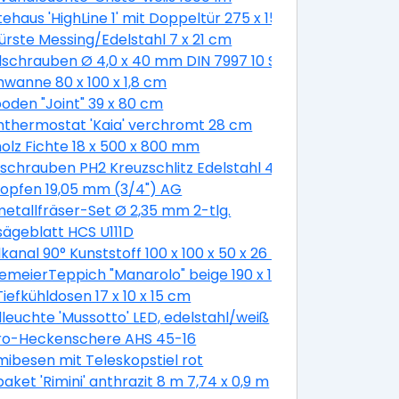
ehaus 'HighLine 1' mit Doppeltür 275 x 155 cm Quarzgrau 
bürste Messing/Edelstahl 7 x 21 cm
schrauben Ø 4,0 x 40 mm DIN 7997 10 Stück
wanne 80 x 100 x 1,8 cm
oden "Joint" 39 x 80 cm
thermostat 'Kaia' verchromt 28 cm
olz Fichte 18 x 500 x 800 mm
schrauben PH2 Kreuzschlitz Edelstahl 4,8 x 19 mm 50 Stü
opfen 19,05 mm (3/4") AG
etallfräser-Set Ø 2,35 mm 2-tlg.
sägeblatt HCS U111D
 cm
kanal 90° Kunststoff 100 x 100 x 50 x 26 mm
emeierTeppich "Manarolo" beige 190 x 130 cm
Tiefkühldosen 17 x 10 x 15 cm
euchte 'Mussotto' LED, edelstahl/weiß
tro-Heckenschere AHS 45-16
besen mit Teleskopstiel rot
aket 'Rimini' anthrazit 8 m 7,74 x 0,9 m