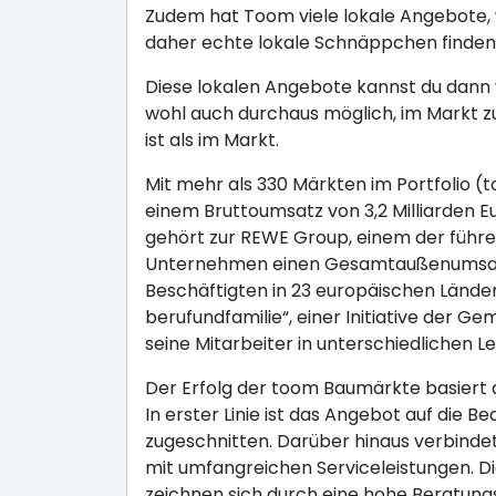
Zudem hat Toom viele lokale Angebote, 
daher echte lokale Schnäppchen finden
Diese lokalen Angebote kannst du dann w
wohl auch durchaus möglich, im Markt z
ist als im Markt.
Mit mehr als 330 Märkten im Portfolio 
einem Bruttoumsatz von 3,2 Milliarden
gehört zur REWE Group, einem der führe
Unternehmen einen Gesamtaußenumsatz v
Beschäftigten in 23 europäischen Ländern
berufundfamilie“, einer Initiative der G
seine Mitarbeiter in unterschiedliche
Der Erfolg der toom Baumärkte basiert
In erster Linie ist das Angebot auf die
zugeschnitten. Darüber hinaus verbind
mit umfangreichen Serviceleistungen. D
zeichnen sich durch eine hohe Beratun