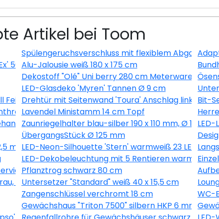
te Artikel bei Toom
Spülengeruchsverschluss mit flexiblem Abgang
Adapt
Ex' 500 ml
Alu-Jalousie weiß 180 x 175 cm
Bundh
Dekostoff "Olé" Uni berry 280 cm Meterware
Ösens
LED-Glasdeko 'Myren' Tannen Ø 9 cm
Unter
ll Feingewinde
Drehtür mit Seitenwand 'Toura' Anschlag links 100 x
Bit-S
nthrazit
Lavendel Ministamm 14 cm Topf
Herre
handelt 6 Stück
Zaunriegelhalter blau-silber 190 x 110 mm, Ø 10,7 m
LED-L
ÜbergangsStück Ø 125 mm
Desig
2,5 m
LED-Neon-Silhouette 'Stern' warmweiß 23 LEDs
Langs
g
LED-Dekobeleuchtung mit 5 Rentieren warmweiß 
Einze
vierungsmittelfrei 2,5 l
Pflanztrog schwarz 80 cm
Aufbe
u, 9-teilig
Untersetzer "Standard" weiß 40 x 15,5 cm
Loung
Zangenschlüssel verchromt 18 cm
WC-Er
Gewächshaus "Triton 7500" silbern HKP 6 mm
Gewäc
so' grün 60,2 x 73,6 cm
Regenfallrohre für Gewächshäuser schwarz 2 Stüc
LED-W