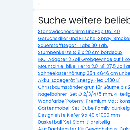
Suche weitere belieb
Standwäscheschirm LinoPop Up 140
Geruchskiller und Frische-Spray 'Smoke
SauerstoffDepot-Tabs 30 Tab.
Stumpenkerze Ø 8 x 20 cm bordeaux
IBC-Adapter 2 Zoll Grobgewinde auf 1 Zo
Mountain e-bike 'Terra 2.0-S1' 27,5 Zoll a
Schneelasterhöhung 354 x 846 cm unbe
Akku-Ladegerät 'Energy Flex C130 LI'
Christbaumständer grün für Bäume bis 
Nagelbohrer-Set Ø 2/3/4/5 mm, 4-teili
Wandfarbe 'Poterry' Premium Matt konser
Gartenmöbel-Set 'Cube Family' dunkelgra
Designleiste Kiefer 9 x 40 x 1000 mm
Basketball 'Set Slam It' dreiteilig
Alu-Dachfenster für Gewächshaus 'Calyp