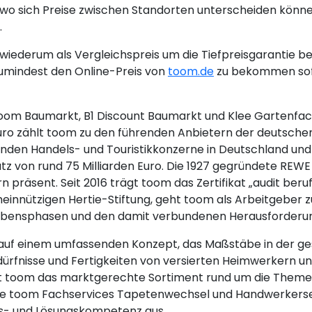
wo sich Preise zwischen Standorten unterscheiden könne
.
iederum als Vergleichspreis um die Tiefpreisgarantie be
umindest den Online-Preis von
toom.de
zu bekommen sofe
(toom Baumarkt, B1 Discount Baumarkt und Klee Gartenfac
 Euro zählt toom zu den führenden Anbietern der deuts
nden Handels- und Touristikkonzerne in Deutschland und 
on rund 75 Milliarden Euro. Die 1927 gegründete REWE G
 präsent. Seit 2016 trägt toom das Zertifikat „audit beruf
emeinnützigen Hertie-Stiftung, geht toom als Arbeitgeber
n Lebensphasen und den damit verbundenen Herausforderu
 auf einem umfassenden Konzept, das Maßstäbe in der ge
 Bedürfnisse und Fertigkeiten von versierten Heimwerkern
et toom das marktgerechte Sortiment rund um die Them
ie toom Fachservices Tapetenwechsel und Handwerkerserv
gs- und Lösungskompetenz aus.