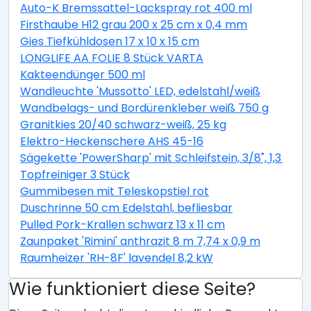
Auto-K Bremssattel-Lackspray rot 400 ml
Firsthaube H12 grau 200 x 25 cm x 0,4 mm
Gies Tiefkühldosen 17 x 10 x 15 cm
LONGLIFE AA FOLIE 8 Stück VARTA
Kakteendünger 500 ml
Wandleuchte 'Mussotto' LED, edelstahl/weiß
Wandbelags- und Bordürenkleber weiß 750 g
Granitkies 20/40 schwarz-weiß, 25 kg
Elektro-Heckenschere AHS 45-16
Sägekette 'PowerSharp' mit Schleifstein, 3/8", 1,3 mm,
Topfreiniger 3 Stück
Gummibesen mit Teleskopstiel rot
Duschrinne 50 cm Edelstahl, befliesbar
Pulled Pork-Krallen schwarz 13 x 11 cm
Zaunpaket 'Rimini' anthrazit 8 m 7,74 x 0,9 m
Raumheizer 'RH-8F' lavendel 8,2 kW
Wie funktioniert diese Seite?