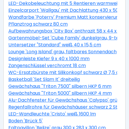
LED-Dekobeleuchtung mit 5 Rentieren warmweiß 4
Einzelcarport 'Wallgau' mit Dachlattung 430 x 500 
Wandfarbe 'Poterry' Premium Matt konservierungsmitt
Pflanztrog schwarz 80 cm
Aufbewahrungsbox 'City Box' anthrazit 58 x 44 x 55 
Gartenmöbel-Set 'Cube Family' dunkelgrau, 9-teilig
Untersetzer "Standard" weiß 40 x 15,5 cm
Lounge 'Long Island' grau, faltbares Sonnendach
Designleiste Kiefer 9 x 40 x 1000 mm
Zangenschlüssel verchromt 18 cm
WC-Ersatzbürste mit Silikonkopf schwarz Ø 7,5 cm
Basketball 'Set Slam It' dreiteilig
Gewächshaus "Triton 7500" silbern HKP 6 mm
Gewächshaus "Triton 5000" silbern HKP 4 mm
Alu-Dachfenster für Gewächshaus 'Calypso' grün 60,
Regenfallrohre für Gewächshäuser schwarz 2 Stück
LED-Wandleuchte 'Cristo' weiß 1600 lm
Boden 'Brück 5'
Faltpavillon 'Belize' grau 300 x 283 x 300 cm