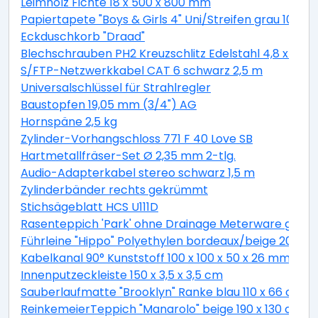
Leimholz Fichte 18 x 500 x 800 mm
Papiertapete "Boys & Girls 4" Uni/Streifen grau 10,05 
Eckduschkorb "Draad"
Blechschrauben PH2 Kreuzschlitz Edelstahl 4,8 x 19 
S/FTP-Netzwerkkabel CAT 6 schwarz 2,5 m
Universalschlüssel für Strahlregler
Baustopfen 19,05 mm (3/4") AG
Hornspäne 2,5 kg
Zylinder-Vorhangschloss 771 F 40 Love SB
Hartmetallfräser-Set Ø 2,35 mm 2-tlg.
Audio-Adapterkabel stereo schwarz 1,5 m
Zylinderbänder rechts gekrümmt
Stichsägeblatt HCS U111D
Rasenteppich 'Park' ohne Drainage Meterware grau, 
Führleine "Hippo" Polyethylen bordeaux/beige 200 c
Kabelkanal 90° Kunststoff 100 x 100 x 50 x 26 mm
Innenputzeckleiste 150 x 3,5 x 3,5 cm
Sauberlaufmatte "Brooklyn" Ranke blau 110 x 66 cm
ReinkemeierTeppich "Manarolo" beige 190 x 130 cm