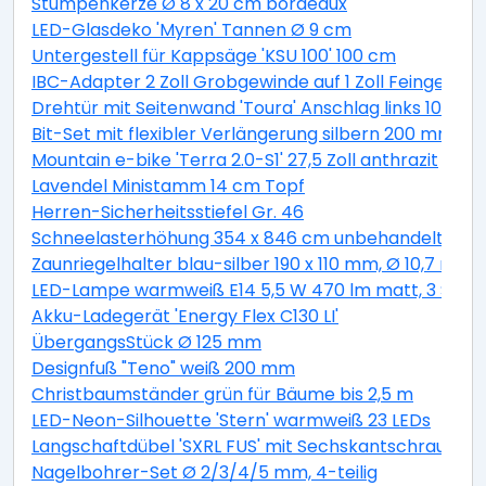
Stumpenkerze Ø 8 x 20 cm bordeaux
LED-Glasdeko 'Myren' Tannen Ø 9 cm
Untergestell für Kappsäge 'KSU 100' 100 cm
IBC-Adapter 2 Zoll Grobgewinde auf 1 Zoll Feingewind
Drehtür mit Seitenwand 'Toura' Anschlag links 100 x 
Bit-Set mit flexibler Verlängerung silbern 200 mm 11-t
Mountain e-bike 'Terra 2.0-S1' 27,5 Zoll anthrazit
Lavendel Ministamm 14 cm Topf
Herren-Sicherheitsstiefel Gr. 46
Schneelasterhöhung 354 x 846 cm unbehandelt 6 St
Zaunriegelhalter blau-silber 190 x 110 mm, Ø 10,7 mm 
LED-Lampe warmweiß E14 5,5 W 470 lm matt, 3 Stüc
Akku-Ladegerät 'Energy Flex C130 LI'
ÜbergangsStück Ø 125 mm
Designfuß "Teno" weiß 200 mm
Christbaumständer grün für Bäume bis 2,5 m
LED-Neon-Silhouette 'Stern' warmweiß 23 LEDs
Langschaftdübel 'SXRL FUS' mit Sechskantschraube, Ø
Nagelbohrer-Set Ø 2/3/4/5 mm, 4-teilig