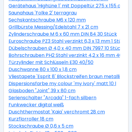
Gerätehaus 'HighLine 1' mit Doppeltür 275 x 155 cm Q
Saunahaus 'Folke 2' terragrau
Sechskantschraube M6 x 120 mm
Grillbürste Messing/Edelstahl 7 x 21 cm
Zylinderschraube M 6 x 60 mm DIN 84 30 Stück
Euroschraube PZ3 Stahl verzinkt 6,3 x 13 mm 1 Stück
Dübelschrauben Ø 4,0 x 40 mm DIN 7997 10 Stück
Bohrschrauben PH2 Stahl verzinkt 4,2 x 16 mm 40 Stü
Türzylinder mit Schlüsseln E30 40/50
Duschwanne 80 x 100 x 1,8 cm
Vliestapete 'Esprit 8' Blockstreifen braun metallic 10,
Dispersionsfarbe my colour 'my ivory' matt 10 l
Glasboden "Joint" 39 x 80 cm
Serienschalter "Arcada" 1-fach silbern
Funkwecker digital weiß
Duschthermostat 'Kaia' verchromt 28 cm
Kurzflorroller 18 cm
Stockschraube Ø 0,6 x 5 cm