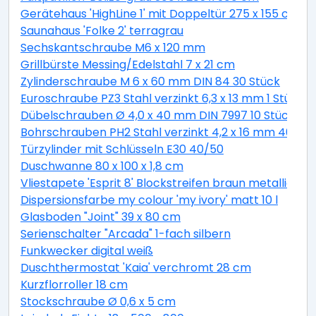
Gerätehaus 'HighLine 1' mit Doppeltür 275 x 155 cm Q
Saunahaus 'Folke 2' terragrau
Sechskantschraube M6 x 120 mm
Grillbürste Messing/Edelstahl 7 x 21 cm
Zylinderschraube M 6 x 60 mm DIN 84 30 Stück
Euroschraube PZ3 Stahl verzinkt 6,3 x 13 mm 1 Stück
Dübelschrauben Ø 4,0 x 40 mm DIN 7997 10 Stück
Bohrschrauben PH2 Stahl verzinkt 4,2 x 16 mm 40 Stü
Türzylinder mit Schlüsseln E30 40/50
Duschwanne 80 x 100 x 1,8 cm
Vliestapete 'Esprit 8' Blockstreifen braun metallic 10,
Dispersionsfarbe my colour 'my ivory' matt 10 l
Glasboden "Joint" 39 x 80 cm
Serienschalter "Arcada" 1-fach silbern
Funkwecker digital weiß
Duschthermostat 'Kaia' verchromt 28 cm
Kurzflorroller 18 cm
Stockschraube Ø 0,6 x 5 cm