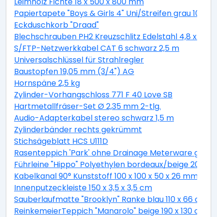
Leimholz Fichte 18 x 500 x 800 mm
Papiertapete "Boys & Girls 4" Uni/Streifen grau 10,05 
Eckduschkorb "Draad"
Blechschrauben PH2 Kreuzschlitz Edelstahl 4,8 x 19 
S/FTP-Netzwerkkabel CAT 6 schwarz 2,5 m
Universalschlüssel für Strahlregler
Baustopfen 19,05 mm (3/4") AG
Hornspäne 2,5 kg
Zylinder-Vorhangschloss 771 F 40 Love SB
Hartmetallfräser-Set Ø 2,35 mm 2-tlg.
Audio-Adapterkabel stereo schwarz 1,5 m
Zylinderbänder rechts gekrümmt
Stichsägeblatt HCS U111D
Rasenteppich 'Park' ohne Drainage Meterware grau, 
Führleine "Hippo" Polyethylen bordeaux/beige 200 c
Kabelkanal 90° Kunststoff 100 x 100 x 50 x 26 mm
Innenputzeckleiste 150 x 3,5 x 3,5 cm
Sauberlaufmatte "Brooklyn" Ranke blau 110 x 66 cm
ReinkemeierTeppich "Manarolo" beige 190 x 130 cm