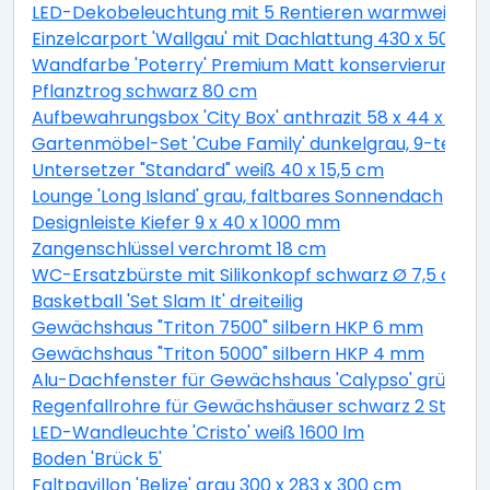
LED-Dekobeleuchtung mit 5 Rentieren warmweiß 4
Einzelcarport 'Wallgau' mit Dachlattung 430 x 500 
Wandfarbe 'Poterry' Premium Matt konservierungsmitt
Pflanztrog schwarz 80 cm
Aufbewahrungsbox 'City Box' anthrazit 58 x 44 x 55 
Gartenmöbel-Set 'Cube Family' dunkelgrau, 9-teilig
Untersetzer "Standard" weiß 40 x 15,5 cm
Lounge 'Long Island' grau, faltbares Sonnendach
Designleiste Kiefer 9 x 40 x 1000 mm
Zangenschlüssel verchromt 18 cm
WC-Ersatzbürste mit Silikonkopf schwarz Ø 7,5 cm
Basketball 'Set Slam It' dreiteilig
Gewächshaus "Triton 7500" silbern HKP 6 mm
Gewächshaus "Triton 5000" silbern HKP 4 mm
Alu-Dachfenster für Gewächshaus 'Calypso' grün 60,
Regenfallrohre für Gewächshäuser schwarz 2 Stück
LED-Wandleuchte 'Cristo' weiß 1600 lm
Boden 'Brück 5'
Faltpavillon 'Belize' grau 300 x 283 x 300 cm