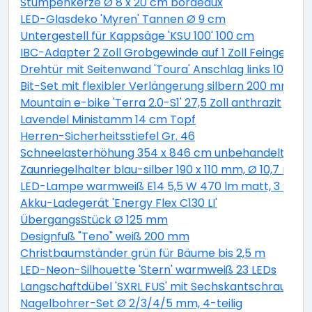
Stumpenkerze Ø 8 x 20 cm bordeaux
LED-Glasdeko 'Myren' Tannen Ø 9 cm
Untergestell für Kappsäge 'KSU 100' 100 cm
IBC-Adapter 2 Zoll Grobgewinde auf 1 Zoll Feingewind
Drehtür mit Seitenwand 'Toura' Anschlag links 100 x 
Bit-Set mit flexibler Verlängerung silbern 200 mm 11-t
Mountain e-bike 'Terra 2.0-S1' 27,5 Zoll anthrazit
Lavendel Ministamm 14 cm Topf
Herren-Sicherheitsstiefel Gr. 46
Schneelasterhöhung 354 x 846 cm unbehandelt 6 St
Zaunriegelhalter blau-silber 190 x 110 mm, Ø 10,7 mm 
LED-Lampe warmweiß E14 5,5 W 470 lm matt, 3 Stüc
Akku-Ladegerät 'Energy Flex C130 LI'
ÜbergangsStück Ø 125 mm
Designfuß "Teno" weiß 200 mm
Christbaumständer grün für Bäume bis 2,5 m
LED-Neon-Silhouette 'Stern' warmweiß 23 LEDs
Langschaftdübel 'SXRL FUS' mit Sechskantschraube, Ø
Nagelbohrer-Set Ø 2/3/4/5 mm, 4-teilig