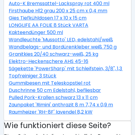
Auto-K Bremssattel-Lackspray rot 400 ml
Firsthaube H12 grau 200 x 25 cm x 0,4 mm
Gies Tiefkühldosen 17 x 10 x 15 cm
LONGLIFE AA FOLIE 8 Stück VARTA
Kakteendünger 500 ml
Wandleuchte 'Mussotto' LED, edelstahl/weiß
Wandbelags- und Bordürenkleber weiß 750 g
Granitkies 20/40 schwarz-weiß, 25 kg
Elektro-Heckenschere AHS 45-16
Sägekette 'PowerSharp' mit Schleifstein, 3/8", 1,3 mm,
Topfreiniger 3 Stück
Gummibesen mit Teleskopstiel rot
Duschrinne 50 cm Edelstahl, befliesbar
Pulled Pork-Krallen schwarz 13 x 11 cm
Zaunpaket 'Rimini' anthrazit 8 m 7,74 x 0,9 m
Raumheizer 'RH-8F' lavendel 8,2 kW
Wie funktioniert diese Seite?